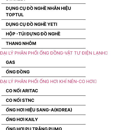
DỤNG CỤ ĐỒ NGHỀ NHÃN HIỆU
TOPTUL
DỤNG CỤ ĐỒ NGHỀ YETI
HỘP -TÚI ĐỰNG ĐỒ NGHỀ
THANG NHÔM
ĐẠI LÝ PHÂN PHỐI ỐNG ĐỒNG-VẬT TƯ ĐIỆN LẠNH
GAS
ỐNG ĐỒNG
ĐẠI LÝ PHÂN PHỐI ỐNG HƠI KHÍ NÉN-CO HƠI
CO NỐI ARITAC
CO NỐI STNC
ỐNG HƠI HIỆU SANG-A(KOREA)
ỐNG HƠI KAILY
ỐNG HƠI PU TRẮNG PUMQ