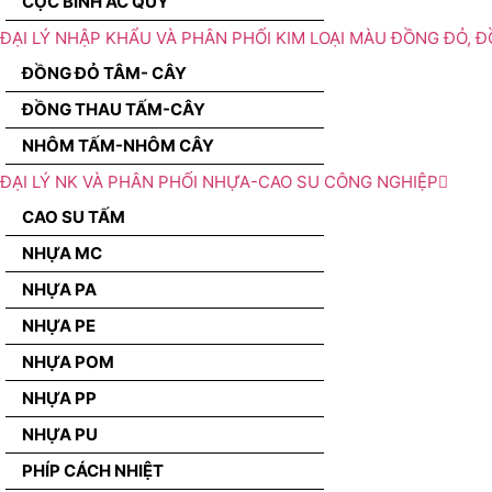
CỌC BÌNH ẮC QUY
ĐẠI LÝ NHẬP KHẨU VÀ PHÂN PHỐI KIM LOẠI MÀU ĐỒNG ĐỎ, 
ĐỒNG ĐỎ TÂM- CÂY
ĐỒNG THAU TẤM-CÂY
NHÔM TẤM-NHÔM CÂY
ĐẠI LÝ NK VÀ PHÂN PHỐI NHỰA-CAO SU CÔNG NGHIỆP
CAO SU TẤM
NHỰA MC
NHỰA PA
NHỰA PE
NHỰA POM
NHỰA PP
NHỰA PU
PHÍP CÁCH NHIỆT