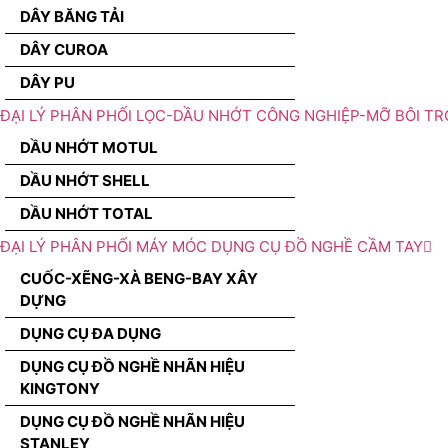
DÂY BĂNG TẢI
DÂY CUROA
DÂY PU
ĐẠI LÝ PHÂN PHỐI LỌC-DẦU NHỚT CÔNG NGHIỆP-MỠ BÔI TR
DẦU NHỚT MOTUL
DẦU NHỚT SHELL
DẦU NHỚT TOTAL
ĐẠI LÝ PHÂN PHỐI MÁY MÓC DỤNG CỤ ĐỒ NGHỀ CẦM TAY
CUỐC-XẼNG-XÀ BENG-BAY XÂY
DỰNG
DỤNG CỤ ĐA DỤNG
DỤNG CỤ ĐỒ NGHỀ NHÃN HIỆU
KINGTONY
DỤNG CỤ ĐỒ NGHỀ NHÃN HIỆU
STANLEY