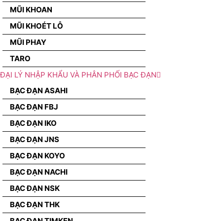
MŨI KHOAN
MŨI KHOÉT LỖ
MŨI PHAY
TARO
ĐẠI LÝ NHẬP KHẨU VÀ PHÂN PHỐI BẠC ĐẠN
BẠC ĐẠN ASAHI
BẠC ĐẠN FBJ
BẠC ĐẠN IKO
BẠC ĐẠN JNS
BẠC ĐẠN KOYO
BẠC ĐẠN NACHI
BẠC ĐẠN NSK
BẠC ĐẠN THK
BẠC ĐẠN TIMKEN