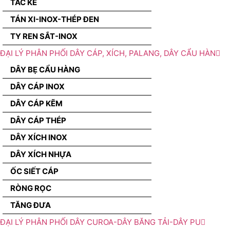
TẮC KÊ
TÁN XI-INOX-THÉP ĐEN
TY REN SẮT-INOX
ĐẠI LÝ PHÂN PHỐI DÂY CÁP, XÍCH, PALANG, DÂY CẨU HÀN
DÂY BẸ CẨU HÀNG
DÂY CÁP INOX
DÂY CÁP KẼM
DÂY CÁP THÉP
DÂY XÍCH INOX
DÂY XÍCH NHỰA
ỐC SIẾT CÁP
RÒNG RỌC
TĂNG ĐƯA
ĐẠI LÝ PHÂN PHỐI DÂY CUROA-DÂY BĂNG TẢI-DÂY PU