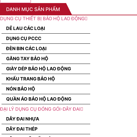
DANH MỤC SẢN PHẨM
DỤNG CỤ THIẾT BỊ BẢO HỘ LAO ĐỘNG
DẺ LAU CÁC LOẠI
DỤNG CỤ PCCC
ĐÈN BIN CÁC LOẠI
GĂNG TAY BẢO HỘ
GIÀY DÉP BẢO HỘ LAO ĐỘNG
KHẨU TRANG BẢO HỘ
NÓN BẢO HỘ
QUẦN ÁO BẢO HỘ LAO ĐỘNG
ĐẠI LÝ DỤNG CỤ ĐÓNG GÓI-DÂY ĐAI
DÂY ĐAI NHỰA
DÂY ĐAI THÉP