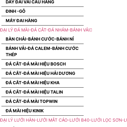
DÂY ĐAI VÃI CẨU HÀNG
ĐINH -GỖ
MÁY ĐAI HÀNG
ĐẠI LÝ ĐÁ MÀI-ĐÁ CẮT-ĐÁ NHÁM-BÁNH VẢI
BÀN CHẢI-BÁNH CƯỚC-BÁNH NỈ
BÁNH VẢI-ĐÁ CALEM-BÁNH CƯỚC
THÉP
ĐÁ CẮT-ĐÁ MÀI HIỆU BOSCH
ĐÁ CẮT-ĐÁ MÀI HIỆU HẢI DƯƠNG
ĐÁ CẮT-ĐÁ MÀI HIỆU KHA
ĐÁ CẮT-ĐÁ MÀI HIỆU TALIN
ĐÁ CẮT-ĐÁ MÀI TOPWIN
ĐÁ MÀI HIỆU KINIK
ĐẠI LÝ LƯỚI HÀN-LƯỚI MẮT CÁO-LƯỚI B40-LƯỚI LỌC SƠN-