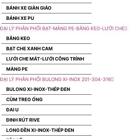
BÁNH XE GIÀN GIÁO
BÁNH XE PU
ĐẠI LÝ PHÂN PHỐI BẠT-MÀNG PE-BĂNG KEO-LƯỚI CHE
BĂNG KEO
BẠT CHE XANH CAM
LƯỚI CHE MÁT-LƯỚI CÔNG TRÌNH
MÀNG PE
ĐẠI LÝ PHÂN PHỐI BULONG XI-INOX 201-304-316
BULONG XI-INOX-THÉP ĐEN
CÙM TREO ỐNG
ĐAI U
ĐINH RÚT RIVE
LONG ĐỀN XI-INOX-THÉP ĐEN