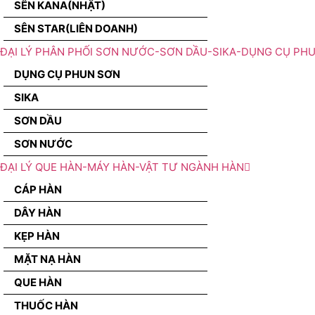
SÊN KANA(NHẬT)
SÊN STAR(LIÊN DOANH)
ĐẠI LÝ PHÂN PHỐI SƠN NƯỚC-SƠN DẦU-SIKA-DỤNG CỤ PH
DỤNG CỤ PHUN SƠN
SIKA
SƠN DẦU
SƠN NƯỚC
ĐẠI LÝ QUE HÀN-MÁY HÀN-VẬT TƯ NGÀNH HÀN
CÁP HÀN
DÂY HÀN
KẸP HÀN
MẶT NẠ HÀN
QUE HÀN
THUỐC HÀN