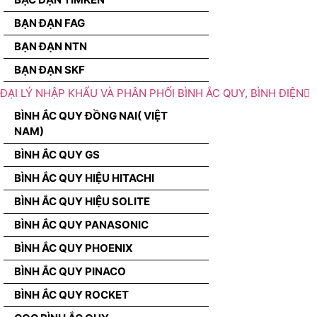
BẠN ĐẠN FAG
BẠN ĐẠN NTN
BẠN ĐẠN SKF
ĐẠI LÝ NHẬP KHẨU VÀ PHÂN PHỐI BÌNH ẮC QUY, BÌNH ĐIỆN
BÌNH ẮC QUY ĐỒNG NAI( VIỆT
NAM)
BÌNH ẮC QUY GS
BÌNH ẮC QUY HIỆU HITACHI
BÌNH ẮC QUY HIỆU SOLITE
BÌNH ẮC QUY PANASONIC
BÌNH ẮC QUY PHOENIX
BÌNH ẮC QUY PINACO
BÌNH ẮC QUY ROCKET