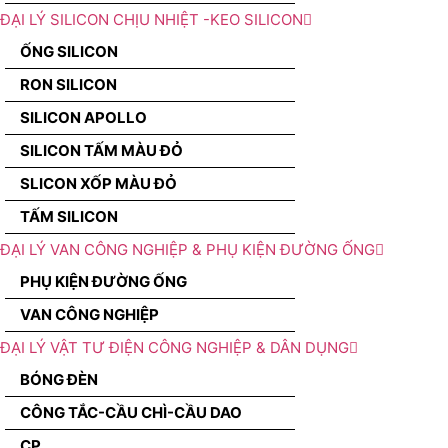
ĐẠI LÝ SILICON CHỊU NHIỆT -KEO SILICON
ỐNG SILICON
RON SILICON
SILICON APOLLO
SILICON TẤM MÀU ĐỎ
SLICON XỐP MÀU ĐỎ
TẤM SILICON
ĐẠI LÝ VAN CÔNG NGHIỆP & PHỤ KIỆN ĐƯỜNG ỐNG
PHỤ KIỆN ĐƯỜNG ỐNG
VAN CÔNG NGHIỆP
ĐẠI LÝ VẬT TƯ ĐIỆN CÔNG NGHIỆP & DÂN DỤNG
BÓNG ĐÈN
CÔNG TẮC-CẦU CHÌ-CẦU DAO
CP