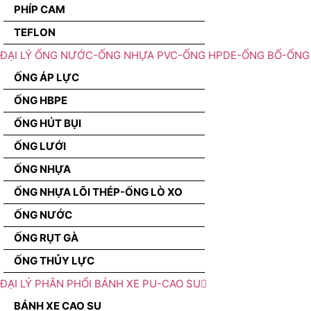
PHÍP CAM
TEFLON
ĐẠI LÝ ỐNG NƯỚC-ỐNG NHỰA PVC-ỐNG HPDE-ỐNG BỐ-ỐNG 
ỐNG ÁP LỰC
ỐNG HBPE
ỐNG HÚT BỤI
ỐNG LƯỚI
ỐNG NHỰA
ỐNG NHỰA LÕI THÉP-ỐNG LÒ XO
ỐNG NƯỚC
ỐNG RỤT GÀ
ỐNG THỦY LỰC
ĐẠI LÝ PHÂN PHỐI BÁNH XE PU-CAO SU
BÁNH XE CAO SU