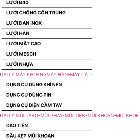
LƯỚI B40
LƯỚI CHỐNG CÔN TRÙNG
LƯỚI ĐAN INOX
LƯỚI HÀN
LƯỚI MẮT CÁO
LƯỚI MESCH
LƯỚI NHỰA
ĐẠI LÝ MÁY KHOAN -MÁY HÀN-MÁY CẮT
DỤNG CỤ DÙNG KHÍ NÉN
DỤNG CỤ DÙNG PIN
DỤNG CỤ ĐIỆN CẦM TAY
ĐẠI LÝ MŨI TARO-MŨI PHAY-MŨI TIỆN-MŨI KHOAN-MŨI KHOÉ
DAO TIỆN
ĐẦU KẸP MŨI KHOAN