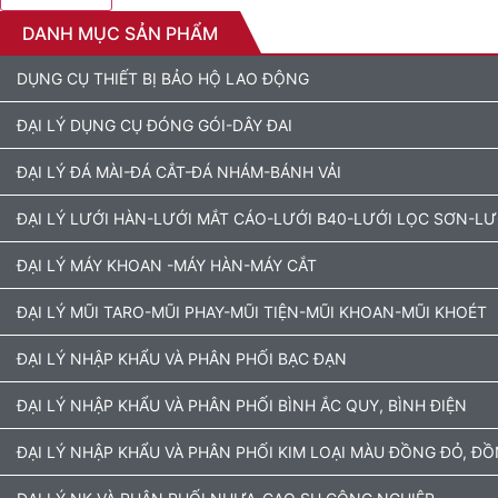
DANH MỤC SẢN PHẨM
DỤNG CỤ THIẾT BỊ BẢO HỘ LAO ĐỘNG
ĐẠI LÝ DỤNG CỤ ĐÓNG GÓI-DÂY ĐAI
ĐẠI LÝ ĐÁ MÀI-ĐÁ CẮT-ĐÁ NHÁM-BÁNH VẢI
ĐẠI LÝ LƯỚI HÀN-LƯỚI MẮT CÁO-LƯỚI B40-LƯỚI LỌC SƠN-L
ĐẠI LÝ MÁY KHOAN -MÁY HÀN-MÁY CẮT
ĐẠI LÝ MŨI TARO-MŨI PHAY-MŨI TIỆN-MŨI KHOAN-MŨI KHOÉT
ĐẠI LÝ NHẬP KHẨU VÀ PHÂN PHỐI BẠC ĐẠN
ĐẠI LÝ NHẬP KHẨU VÀ PHÂN PHỐI BÌNH ẮC QUY, BÌNH ĐIỆN
ĐẠI LÝ NHẬP KHẨU VÀ PHÂN PHỐI KIM LOẠI MÀU ĐỒNG ĐỎ, Đ