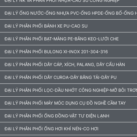
ĐẠI LÝ NK VÀ PHÂN PHỐI NHỰA-CAO SU CÔNG NGHIỆP
ĐẠI LÝ ỐNG NƯỚC-ỐNG NHỰA PVC-ỐNG HPDE-ỐNG BỐ-ỐNG H
ĐẠI LÝ PHÂN PHỐI BÁNH XE PU-CAO SU
ĐẠI LÝ PHÂN PHỐI BẠT-MÀNG PE-BĂNG KEO-LƯỚI CHE
ĐẠI LÝ PHÂN PHỐI BULONG XI-INOX 201-304-316
ĐẠI LÝ PHÂN PHỐI DÂY CÁP, XÍCH, PALANG, DÂY CẨU HÀN
ĐẠI LÝ PHÂN PHỐI DÂY CUROA-DÂY BĂNG TẢI-DÂY PU
ĐẠI LÝ PHÂN PHỐI LỌC-DẦU NHỚT CÔNG NGHIỆP-MỠ BÔI TRƠ
ĐẠI LÝ PHÂN PHỐI MÁY MÓC DỤNG CỤ ĐỒ NGHỀ CẦM TAY
ĐẠI LÝ PHÂN PHỐI ỐNG ĐỒNG-VẬT TƯ ĐIỆN LẠNH
ĐẠI LÝ PHÂN PHỐI ỐNG HƠI KHÍ NÉN-CO HƠI