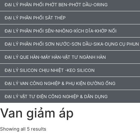
ĐẠI LÝ PHÂN PHỐI PHỚT BEN-PHỚT DẦU-ORING
ĐẠI LÝ PHÂN PHỐI SẮT THÉP
ĐẠI LÝ PHÂN PHỐI SÊN-NHÔNG-XÍCH DĨA-KHỚP NỐI
ĐẠI LÝ PHÂN PHỐI SƠN NƯỚC-SƠN DẦU-SIKA-DỤNG CỤ PHUN
ĐẠI LÝ QUE HÀN-MÁY HÀN-VẬT TƯ NGÀNH HÀN
ĐẠI LÝ SILICON CHỊU NHIỆT -KEO SILICON
ĐẠI LÝ VAN CÔNG NGHIỆP & PHỤ KIỆN ĐƯỜNG ỐNG
ĐẠI LÝ VẬT TƯ ĐIỆN CÔNG NGHIỆP & DÂN DỤNG
Van giảm áp
Showing all 5 results