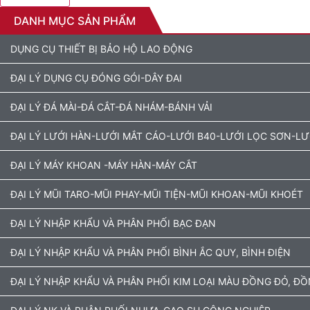
DANH MỤC SẢN PHẨM
DỤNG CỤ THIẾT BỊ BẢO HỘ LAO ĐỘNG
ĐẠI LÝ DỤNG CỤ ĐÓNG GÓI-DÂY ĐAI
ĐẠI LÝ ĐÁ MÀI-ĐÁ CẮT-ĐÁ NHÁM-BÁNH VẢI
ĐẠI LÝ LƯỚI HÀN-LƯỚI MẮT CÁO-LƯỚI B40-LƯỚI LỌC SƠN-L
ĐẠI LÝ MÁY KHOAN -MÁY HÀN-MÁY CẮT
ĐẠI LÝ MŨI TARO-MŨI PHAY-MŨI TIỆN-MŨI KHOAN-MŨI KHOÉT
ĐẠI LÝ NHẬP KHẨU VÀ PHÂN PHỐI BẠC ĐẠN
ĐẠI LÝ NHẬP KHẨU VÀ PHÂN PHỐI BÌNH ẮC QUY, BÌNH ĐIỆN
ĐẠI LÝ NHẬP KHẨU VÀ PHÂN PHỐI KIM LOẠI MÀU ĐỒNG ĐỎ, Đ