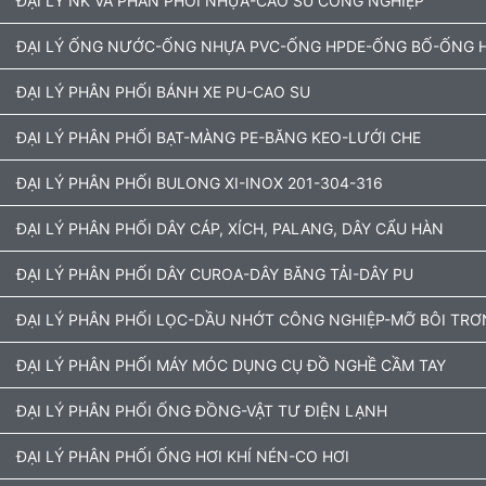
ĐẠI LÝ NK VÀ PHÂN PHỐI NHỰA-CAO SU CÔNG NGHIỆP
ĐẠI LÝ ỐNG NƯỚC-ỐNG NHỰA PVC-ỐNG HPDE-ỐNG BỐ-ỐNG H
ĐẠI LÝ PHÂN PHỐI BÁNH XE PU-CAO SU
ĐẠI LÝ PHÂN PHỐI BẠT-MÀNG PE-BĂNG KEO-LƯỚI CHE
ĐẠI LÝ PHÂN PHỐI BULONG XI-INOX 201-304-316
ĐẠI LÝ PHÂN PHỐI DÂY CÁP, XÍCH, PALANG, DÂY CẨU HÀN
ĐẠI LÝ PHÂN PHỐI DÂY CUROA-DÂY BĂNG TẢI-DÂY PU
ĐẠI LÝ PHÂN PHỐI LỌC-DẦU NHỚT CÔNG NGHIỆP-MỠ BÔI TRƠ
ĐẠI LÝ PHÂN PHỐI MÁY MÓC DỤNG CỤ ĐỒ NGHỀ CẦM TAY
ĐẠI LÝ PHÂN PHỐI ỐNG ĐỒNG-VẬT TƯ ĐIỆN LẠNH
ĐẠI LÝ PHÂN PHỐI ỐNG HƠI KHÍ NÉN-CO HƠI