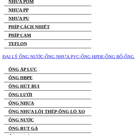
NHỰA POM
NHỰA PP
NHỰA PU
PHÍP CÁCH NHIỆT
PHÍP CAM
TEFLON
ĐẠI LÝ ỐNG NƯỚC-ỐNG NHỰA PVC-ỐNG HPDE-ỐNG BỐ-ỐNG 
ỐNG ÁP LỰC
ỐNG HBPE
ỐNG HÚT BỤI
ỐNG LƯỚI
ỐNG NHỰA
ỐNG NHỰA LÕI THÉP-ỐNG LÒ XO
ỐNG NƯỚC
ỐNG RỤT GÀ