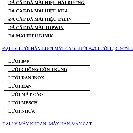
ĐÁ CẮT-ĐÁ MÀI HIỆU HẢI DƯƠNG
ĐÁ CẮT-ĐÁ MÀI HIỆU KHA
ĐÁ CẮT-ĐÁ MÀI HIỆU TALIN
ĐÁ CẮT-ĐÁ MÀI TOPWIN
ĐÁ MÀI HIỆU KINIK
ĐẠI LÝ LƯỚI HÀN-LƯỚI MẮT CÁO-LƯỚI B40-LƯỚI LỌC SƠN-
LƯỚI B40
LƯỚI CHỐNG CÔN TRÙNG
LƯỚI ĐAN INOX
LƯỚI HÀN
LƯỚI MẮT CÁO
LƯỚI MESCH
LƯỚI NHỰA
ĐẠI LÝ MÁY KHOAN -MÁY HÀN-MÁY CẮT