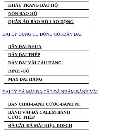
KHẨU TRANG BẢO HỘ
NÓN BẢO HỘ
QUẦN ÁO BẢO HỘ LAO ĐỘNG
ĐẠI LÝ DỤNG CỤ ĐÓNG GÓI-DÂY ĐAI
DÂY ĐAI NHỰA
DÂY ĐAI THÉP
DÂY ĐAI VÃI CẨU HÀNG
ĐINH -GỖ
MÁY ĐAI HÀNG
ĐẠI LÝ ĐÁ MÀI-ĐÁ CẮT-ĐÁ NHÁM-BÁNH VẢI
BÀN CHẢI-BÁNH CƯỚC-BÁNH NỈ
BÁNH VẢI-ĐÁ CALEM-BÁNH
CƯỚC THÉP
ĐÁ CẮT-ĐÁ MÀI HIỆU BOSCH