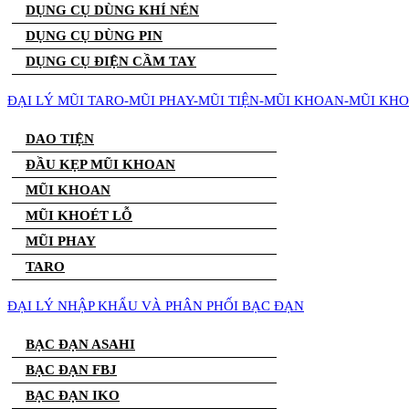
DỤNG CỤ DÙNG KHÍ NÉN
DỤNG CỤ DÙNG PIN
DỤNG CỤ ĐIỆN CẦM TAY
ĐẠI LÝ MŨI TARO-MŨI PHAY-MŨI TIỆN-MŨI KHOAN-MŨI KH
DAO TIỆN
ĐẦU KẸP MŨI KHOAN
MŨI KHOAN
MŨI KHOÉT LỖ
MŨI PHAY
TARO
ĐẠI LÝ NHẬP KHẨU VÀ PHÂN PHỐI BẠC ĐẠN
BẠC ĐẠN ASAHI
BẠC ĐẠN FBJ
BẠC ĐẠN IKO