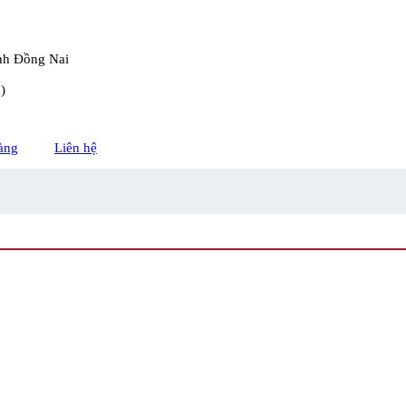
nh Đồng Nai
)
àng
Liên hệ