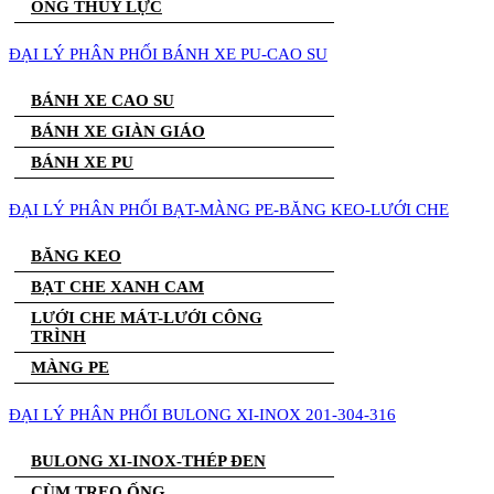
ỐNG THỦY LỰC
ĐẠI LÝ PHÂN PHỐI BÁNH XE PU-CAO SU
BÁNH XE CAO SU
BÁNH XE GIÀN GIÁO
BÁNH XE PU
ĐẠI LÝ PHÂN PHỐI BẠT-MÀNG PE-BĂNG KEO-LƯỚI CHE
BĂNG KEO
BẠT CHE XANH CAM
LƯỚI CHE MÁT-LƯỚI CÔNG
TRÌNH
MÀNG PE
ĐẠI LÝ PHÂN PHỐI BULONG XI-INOX 201-304-316
BULONG XI-INOX-THÉP ĐEN
CÙM TREO ỐNG