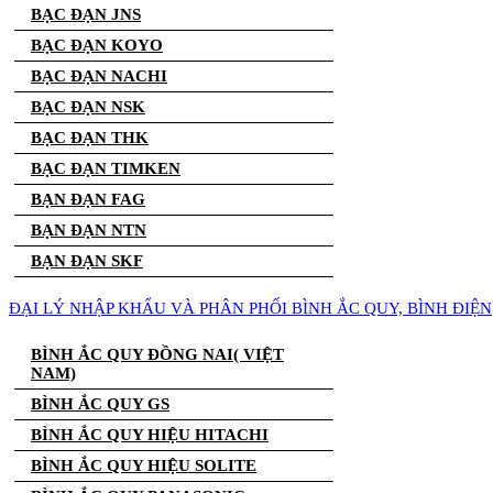
BẠC ĐẠN JNS
BẠC ĐẠN KOYO
BẠC ĐẠN NACHI
BẠC ĐẠN NSK
BẠC ĐẠN THK
BẠC ĐẠN TIMKEN
BẠN ĐẠN FAG
BẠN ĐẠN NTN
BẠN ĐẠN SKF
ĐẠI LÝ NHẬP KHẨU VÀ PHÂN PHỐI BÌNH ẮC QUY, BÌNH ĐIỆN
BÌNH ẮC QUY ĐỒNG NAI( VIỆT
NAM)
BÌNH ẮC QUY GS
BÌNH ẮC QUY HIỆU HITACHI
BÌNH ẮC QUY HIỆU SOLITE