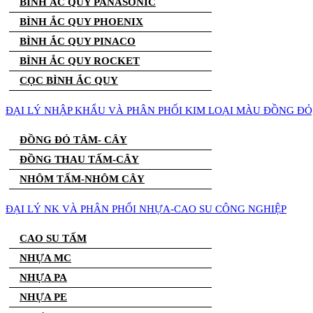
BÌNH ẮC QUY PANASONIC
BÌNH ẮC QUY PHOENIX
BÌNH ẮC QUY PINACO
BÌNH ẮC QUY ROCKET
CỌC BÌNH ẮC QUY
ĐẠI LÝ NHẬP KHẨU VÀ PHÂN PHỐI KIM LOẠI MÀU ĐỒNG Đ
ĐỒNG ĐỎ TÂM- CÂY
ĐỒNG THAU TẤM-CÂY
NHÔM TẤM-NHÔM CÂY
ĐẠI LÝ NK VÀ PHÂN PHỐI NHỰA-CAO SU CÔNG NGHIỆP
CAO SU TẤM
NHỰA MC
NHỰA PA
NHỰA PE