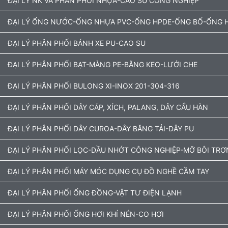
ĐẠI LÝ NK VÀ PHÂN PHỐI NHỰA-CAO SU CÔNG NGHIỆP
ĐẠI LÝ ỐNG NƯỚC-ỐNG NHỰA PVC-ỐNG HPDE-ỐNG BỐ-ỐNG H
ĐẠI LÝ PHÂN PHỐI BÁNH XE PU-CAO SU
ĐẠI LÝ PHÂN PHỐI BẠT-MÀNG PE-BĂNG KEO-LƯỚI CHE
ĐẠI LÝ PHÂN PHỐI BULONG XI-INOX 201-304-316
ĐẠI LÝ PHÂN PHỐI DÂY CÁP, XÍCH, PALANG, DÂY CẨU HÀN
ĐẠI LÝ PHÂN PHỐI DÂY CUROA-DÂY BĂNG TẢI-DÂY PU
ĐẠI LÝ PHÂN PHỐI LỌC-DẦU NHỚT CÔNG NGHIỆP-MỠ BÔI TRƠ
ĐẠI LÝ PHÂN PHỐI MÁY MÓC DỤNG CỤ ĐỒ NGHỀ CẦM TAY
ĐẠI LÝ PHÂN PHỐI ỐNG ĐỒNG-VẬT TƯ ĐIỆN LẠNH
ĐẠI LÝ PHÂN PHỐI ỐNG HƠI KHÍ NÉN-CO HƠI