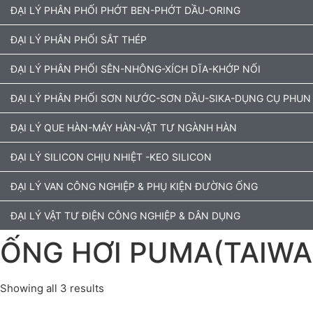
ĐẠI LÝ PHÂN PHỐI PHỚT BEN-PHỚT DẦU-ORING
ĐẠI LÝ PHÂN PHỐI SẮT THÉP
ĐẠI LÝ PHÂN PHỐI SÊN-NHÔNG-XÍCH DĨA-KHỚP NỐI
ĐẠI LÝ PHÂN PHỐI SƠN NƯỚC-SƠN DẦU-SIKA-DỤNG CỤ PHUN
ĐẠI LÝ QUE HÀN-MÁY HÀN-VẬT TƯ NGÀNH HÀN
ĐẠI LÝ SILICON CHỊU NHIỆT -KEO SILICON
ĐẠI LÝ VAN CÔNG NGHIỆP & PHỤ KIỆN ĐƯỜNG ỐNG
ĐẠI LÝ VẬT TƯ ĐIỆN CÔNG NGHIỆP & DÂN DỤNG
ỐNG HƠI PUMA(TAIWA
Showing all 3 results