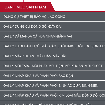
DANH MỤC SẢN PHẨM
DỤNG CỤ THIẾT BỊ BẢO HỘ LAO ĐỘNG
ĐẠI LÝ DỤNG CỤ ĐÓNG GÓI-DÂY ĐAI
ĐẠI LÝ ĐÁ MÀI-ĐÁ CẮT-ĐÁ NHÁM-BÁNH VẢI
ĐẠI LÝ LƯỚI HÀN-LƯỚI MẮT CÁO-LƯỚI B40-LƯỚI LỌC SƠN-L
ĐẠI LÝ MÁY KHOAN -MÁY HÀN-MÁY CẮT
ĐẠI LÝ MŨI TARO-MŨI PHAY-MŨI TIỆN-MŨI KHOAN-MŨI KHOÉT
ĐẠI LÝ NHẬP KHẨU VÀ PHÂN PHỐI BẠC ĐẠN
ĐẠI LÝ NHẬP KHẨU VÀ PHÂN PHỐI BÌNH ẮC QUY, BÌNH ĐIỆN
ĐẠI LÝ NHẬP KHẨU VÀ PHÂN PHỐI KIM LOẠI MÀU ĐỒNG ĐỎ, Đ