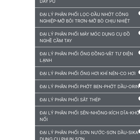
DÂY PU
ĐẠI LÝ PHÂN PHỐI LỌC-DẦU NHỚT CÔNG
NGHIỆP-MỠ BÔI TRƠN-MỠ BÒ CHỊU NHIỆT
ĐẠI LÝ PHÂN PHỐI MÁY MÓC DỤNG CỤ ĐỒ
NGHỀ CẦM TAY
ĐẠI LÝ PHÂN PHỐI ỐNG ĐỒNG-VẬT TƯ ĐIỆN
LẠNH
ĐẠI LÝ PHÂN PHỐI ỐNG HƠI KHÍ NÉN-CO HƠI
ĐẠI LÝ PHÂN PHỐI PHỚT BEN-PHỚT DẦU-ORIN
ĐẠI LÝ PHÂN PHỐI SẮT THÉP
ĐẠI LÝ PHÂN PHỐI SÊN-NHÔNG-XÍCH DĨA-KHỚ
NỐI
ĐẠI LÝ PHÂN PHỐI SƠN NƯỚC-SƠN DẦU-SIKA-
DỤNG CỤ PHUN SƠN