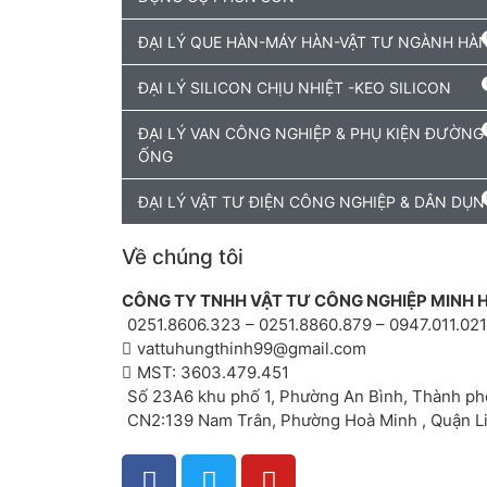
ĐẠI LÝ QUE HÀN-MÁY HÀN-VẬT TƯ NGÀNH HÀ
ĐẠI LÝ SILICON CHỊU NHIỆT -KEO SILICON
ĐẠI LÝ VAN CÔNG NGHIỆP & PHỤ KIỆN ĐƯỜNG
ỐNG
ĐẠI LÝ VẬT TƯ ĐIỆN CÔNG NGHIỆP & DÂN DỤN
Về chúng tôi
CÔNG TY TNHH VẬT TƯ CÔNG NGHIỆP MINH 
0251.8606.323 – 0251.8860.879 – 0947.011.021
vattuhungthinh99@gmail.com
MST: 3603.479.451
Số 23A6 khu phố 1, Phường An Bình, Thành ph
CN2:139 Nam Trân, Phường Hoà Minh , Quận L