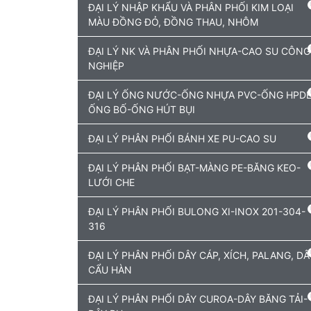
ĐẠI LÝ NHẬP KHẨU VÀ PHÂN PHỐI KIM LOẠI
MÀU ĐỒNG ĐỎ, ĐỒNG THAU, NHÔM
ĐẠI LÝ NK VÀ PHÂN PHỐI NHỰA-CAO SU CÔNG
NGHIỆP
ĐẠI LÝ ỐNG NƯỚC-ỐNG NHỰA PVC-ỐNG HPDE
ỐNG BỐ-ỐNG HÚT BỤI
ĐẠI LÝ PHÂN PHỐI BÁNH XE PU-CAO SU
ĐẠI LÝ PHÂN PHỐI BẠT-MÀNG PE-BĂNG KEO-
LƯỚI CHE
ĐẠI LÝ PHÂN PHỐI BULONG XI-INOX 201-304-
316
ĐẠI LÝ PHÂN PHỐI DÂY CÁP, XÍCH, PALANG, DÂ
CẨU HÀN
ĐẠI LÝ PHÂN PHỐI DÂY CUROA-DÂY BĂNG TẢI-