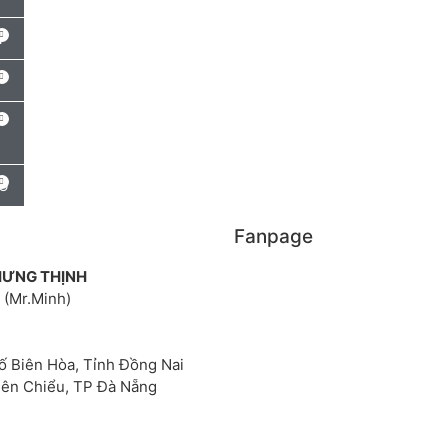
N
G
Fanpage
HƯNG THỊNH
 (Mr.Minh)
ố Biên Hòa, Tỉnh Đồng Nai
iên Chiểu, TP Đà Nẵng