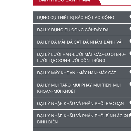
DỤNG CỤ THIẾT BỊ BẢO HỘ LAO ĐỘNG
ĐẠI LÝ DỤNG CỤ ĐÓNG GÓI-DÂY ĐAI
ĐẠI LÝ ĐÁ MÀI-ĐÁ CẮT-ĐÁ NHÁM-BÁNH VẢI
ĐẠI LÝ LƯỚI HÀN-LƯỚI MẮT CÁO-LƯỚI B40-
LƯỚI LỌC SƠN-LƯỚI CÔN TRÙNG
ĐẠI LÝ MÁY KHOAN -MÁY HÀN-MÁY CẮT
ĐẠI LÝ MŨI TARO-MŨI PHAY-MŨI TIỆN-MŨI
KHOAN-MŨI KHOÉT
ĐẠI LÝ NHẬP KHẨU VÀ PHÂN PHỐI BẠC ĐẠN
ĐẠI LÝ NHẬP KHẨU VÀ PHÂN PHỐI BÌNH ẮC QU
BÌNH ĐIỆN