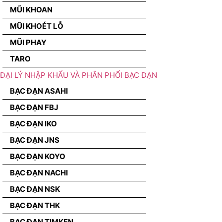
MŨI KHOAN
MŨI KHOÉT LỖ
MŨI PHAY
TARO
ĐẠI LÝ NHẬP KHẨU VÀ PHÂN PHỐI BẠC ĐẠN
BẠC ĐẠN ASAHI
BẠC ĐẠN FBJ
BẠC ĐẠN IKO
BẠC ĐẠN JNS
BẠC ĐẠN KOYO
BẠC ĐẠN NACHI
BẠC ĐẠN NSK
BẠC ĐẠN THK
BẠC ĐẠN TIMKEN