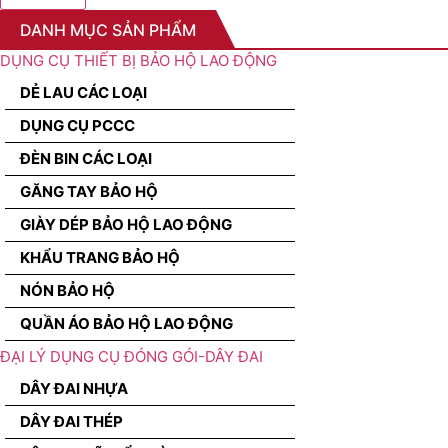
DANH MỤC SẢN PHẨM
DỤNG CỤ THIẾT BỊ BẢO HỘ LAO ĐỘNG
DẺ LAU CÁC LOẠI
DỤNG CỤ PCCC
ĐÈN BIN CÁC LOẠI
GĂNG TAY BẢO HỘ
GIÀY DÉP BẢO HỘ LAO ĐỘNG
KHẨU TRANG BẢO HỘ
NÓN BẢO HỘ
QUẦN ÁO BẢO HỘ LAO ĐỘNG
ĐẠI LÝ DỤNG CỤ ĐÓNG GÓI-DÂY ĐAI
DÂY ĐAI NHỰA
DÂY ĐAI THÉP