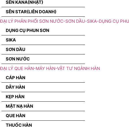
SÊN KANA(NHẬT)
SÊN STAR(LIÊN DOANH)
ĐẠI LÝ PHÂN PHỐI SƠN NƯỚC-SƠN DẦU-SIKA-DỤNG CỤ PH
DỤNG CỤ PHUN SƠN
SIKA
SƠN DẦU
SƠN NƯỚC
ĐẠI LÝ QUE HÀN-MÁY HÀN-VẬT TƯ NGÀNH HÀN
CÁP HÀN
DÂY HÀN
KẸP HÀN
MẶT NẠ HÀN
QUE HÀN
THUỐC HÀN