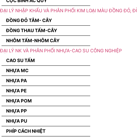
CỌC BÌNH ẮC QUY
ĐẠI LÝ NHẬP KHẨU VÀ PHÂN PHỐI KIM LOẠI MÀU ĐỒNG ĐỎ, 
ĐỒNG ĐỎ TÂM- CÂY
ĐỒNG THAU TẤM-CÂY
NHÔM TẤM-NHÔM CÂY
ĐẠI LÝ NK VÀ PHÂN PHỐI NHỰA-CAO SU CÔNG NGHIỆP
CAO SU TẤM
NHỰA MC
NHỰA PA
NHỰA PE
NHỰA POM
NHỰA PP
NHỰA PU
PHÍP CÁCH NHIỆT