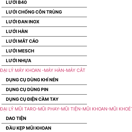
LƯỚI B40
LƯỚI CHỐNG CÔN TRÙNG
LƯỚI ĐAN INOX
LƯỚI HÀN
LƯỚI MẮT CÁO
LƯỚI MESCH
LƯỚI NHỰA
ĐẠI LÝ MÁY KHOAN -MÁY HÀN-MÁY CẮT
DỤNG CỤ DÙNG KHÍ NÉN
DỤNG CỤ DÙNG PIN
DỤNG CỤ ĐIỆN CẦM TAY
ĐẠI LÝ MŨI TARO-MŨI PHAY-MŨI TIỆN-MŨI KHOAN-MŨI KHOÉ
DAO TIỆN
ĐẦU KẸP MŨI KHOAN