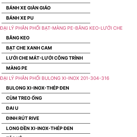
BÁNH XE GIÀN GIÁO
BÁNH XE PU
ĐẠI LÝ PHÂN PHỐI BẠT-MÀNG PE-BĂNG KEO-LƯỚI CHE
BĂNG KEO
BẠT CHE XANH CAM
LƯỚI CHE MÁT-LƯỚI CÔNG TRÌNH
MÀNG PE
ĐẠI LÝ PHÂN PHỐI BULONG XI-INOX 201-304-316
BULONG XI-INOX-THÉP ĐEN
CÙM TREO ỐNG
ĐAI U
ĐINH RÚT RIVE
LONG ĐỀN XI-INOX-THÉP ĐEN