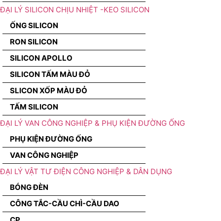
ĐẠI LÝ SILICON CHỊU NHIỆT -KEO SILICON
ỐNG SILICON
RON SILICON
SILICON APOLLO
SILICON TẤM MÀU ĐỎ
SLICON XỐP MÀU ĐỎ
TẤM SILICON
ĐẠI LÝ VAN CÔNG NGHIỆP & PHỤ KIỆN ĐƯỜNG ỐNG
PHỤ KIỆN ĐƯỜNG ỐNG
VAN CÔNG NGHIỆP
ĐẠI LÝ VẬT TƯ ĐIỆN CÔNG NGHIỆP & DÂN DỤNG
BÓNG ĐÈN
CÔNG TẮC-CẦU CHÌ-CẦU DAO
CP