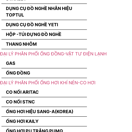
DỤNG CỤ ĐỒ NGHỀ NHÃN HIỆU
TOPTUL
DỤNG CỤ ĐỒ NGHỀ YETI
HỘP -TÚI ĐỰNG ĐỒ NGHỀ
THANG NHÔM
ĐẠI LÝ PHÂN PHỐI ỐNG ĐỒNG-VẬT TƯ ĐIỆN LẠNH
GAS
ỐNG ĐỒNG
ĐẠI LÝ PHÂN PHỐI ỐNG HƠI KHÍ NÉN-CO HƠI
CO NỐI ARITAC
CO NỐI STNC
ỐNG HƠI HIỆU SANG-A(KOREA)
ỐNG HƠI KAILY
ỐNG HƠI PU TRẮNG PUMQ