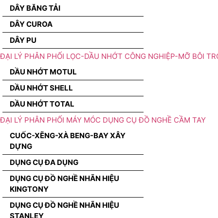
DÂY BĂNG TẢI
DÂY CUROA
DÂY PU
ĐẠI LÝ PHÂN PHỐI LỌC-DẦU NHỚT CÔNG NGHIỆP-MỠ BÔI TR
DẦU NHỚT MOTUL
DẦU NHỚT SHELL
DẦU NHỚT TOTAL
ĐẠI LÝ PHÂN PHỐI MÁY MÓC DỤNG CỤ ĐỒ NGHỀ CẦM TAY
CUỐC-XẼNG-XÀ BENG-BAY XÂY
DỰNG
DỤNG CỤ ĐA DỤNG
DỤNG CỤ ĐỒ NGHỀ NHÃN HIỆU
KINGTONY
DỤNG CỤ ĐỒ NGHỀ NHÃN HIỆU
STANLEY