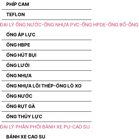
PHÍP CAM
TEFLON
ĐẠI LÝ ỐNG NƯỚC-ỐNG NHỰA PVC-ỐNG HPDE-ỐNG BỐ-ỐNG 
ỐNG ÁP LỰC
ỐNG HBPE
ỐNG HÚT BỤI
ỐNG LƯỚI
ỐNG NHỰA
ỐNG NHỰA LÕI THÉP-ỐNG LÒ XO
ỐNG NƯỚC
ỐNG RỤT GÀ
ỐNG THỦY LỰC
ĐẠI LÝ PHÂN PHỐI BÁNH XE PU-CAO SU
BÁNH XE CAO SU