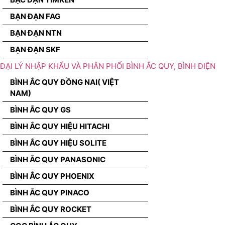
BẠN ĐẠN FAG
BẠN ĐẠN NTN
BẠN ĐẠN SKF
ĐẠI LÝ NHẬP KHẨU VÀ PHÂN PHỐI BÌNH ẮC QUY, BÌNH ĐIỆN
BÌNH ẮC QUY ĐỒNG NAI( VIỆT
NAM)
BÌNH ẮC QUY GS
BÌNH ẮC QUY HIỆU HITACHI
BÌNH ẮC QUY HIỆU SOLITE
BÌNH ẮC QUY PANASONIC
BÌNH ẮC QUY PHOENIX
BÌNH ẮC QUY PINACO
BÌNH ẮC QUY ROCKET