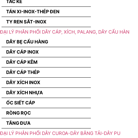
TẮC KÊ
TÁN XI-INOX-THÉP ĐEN
TY REN SẮT-INOX
ĐẠI LÝ PHÂN PHỐI DÂY CÁP, XÍCH, PALANG, DÂY CẨU HÀN
DÂY BẸ CẨU HÀNG
DÂY CÁP INOX
DÂY CÁP KẼM
DÂY CÁP THÉP
DÂY XÍCH INOX
DÂY XÍCH NHỰA
ỐC SIẾT CÁP
RÒNG RỌC
TĂNG ĐƯA
ĐẠI LÝ PHÂN PHỐI DÂY CUROA-DÂY BĂNG TẢI-DÂY PU