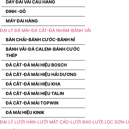
DÂY ĐAI VÃI CẨU HÀNG
ĐINH -GỖ
MÁY ĐAI HÀNG
ĐẠI LÝ ĐÁ MÀI-ĐÁ CẮT-ĐÁ NHÁM-BÁNH VẢI
BÀN CHẢI-BÁNH CƯỚC-BÁNH NỈ
BÁNH VẢI-ĐÁ CALEM-BÁNH CƯỚC
THÉP
ĐÁ CẮT-ĐÁ MÀI HIỆU BOSCH
ĐÁ CẮT-ĐÁ MÀI HIỆU HẢI DƯƠNG
ĐÁ CẮT-ĐÁ MÀI HIỆU KHA
ĐÁ CẮT-ĐÁ MÀI HIỆU TALIN
ĐÁ CẮT-ĐÁ MÀI TOPWIN
ĐÁ MÀI HIỆU KINIK
ĐẠI LÝ LƯỚI HÀN-LƯỚI MẮT CÁO-LƯỚI B40-LƯỚI LỌC SƠN-