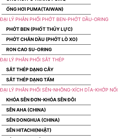
ỐNG HƠI PUMA(TAIWAN)
ĐẠI LÝ PHÂN PHỐI PHỚT BEN-PHỚT DẦU-ORING
PHỚT BEN (PHỐT THỦY LỰC)
PHỚT CHĂN DẦU (PHỚT LÒ XO)
RON CAO SU-ORING
ĐẠI LÝ PHÂN PHỐI SẮT THÉP
SẮT THÉP DẠNG CÂY
SẮT THÉP DẠNG TẤM
ĐẠI LÝ PHÂN PHỐI SÊN-NHÔNG-XÍCH DĨA-KHỚP NỐI
KHÓA SÊN ĐƠN-KHÓA SÊN ĐÔI
SÊN AHA (CHINA)
SÊN DONGHUA (CHINA)
SÊN HITACHI(NHẬT)