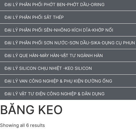
ĐẠI LÝ PHÂN PHỐI PHỚT BEN-PHỚT DẦU-ORING
ĐẠI LÝ PHÂN PHỐI SẮT THÉP
ĐẠI LÝ PHÂN PHỐI SÊN-NHÔNG-XÍCH DĨA-KHỚP NỐI
ĐẠI LÝ PHÂN PHỐI SƠN NƯỚC-SƠN DẦU-SIKA-DỤNG CỤ PHUN
ĐẠI LÝ QUE HÀN-MÁY HÀN-VẬT TƯ NGÀNH HÀN
ĐẠI LÝ SILICON CHỊU NHIỆT -KEO SILICON
ĐẠI LÝ VAN CÔNG NGHIỆP & PHỤ KIỆN ĐƯỜNG ỐNG
ĐẠI LÝ VẬT TƯ ĐIỆN CÔNG NGHIỆP & DÂN DỤNG
BĂNG KEO
Showing all 6 results