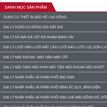
DANH MỤC SẢN PHẨM
DỤNG CỤ THIẾT BỊ BẢO HỘ LAO ĐỘNG
ĐẠI LÝ DỤNG CỤ ĐÓNG GÓI-DÂY ĐAI
ĐẠI LÝ ĐÁ MÀI-ĐÁ CẮT-ĐÁ NHÁM-BÁNH VẢI
ĐẠI LÝ LƯỚI HÀN-LƯỚI MẮT CÁO-LƯỚI B40-LƯỚI LỌC SƠN-L
ĐẠI LÝ MÁY KHOAN -MÁY HÀN-MÁY CẮT
ĐẠI LÝ MŨI TARO-MŨI PHAY-MŨI TIỆN-MŨI KHOAN-MŨI KHOÉT
ĐẠI LÝ NHẬP KHẨU VÀ PHÂN PHỐI BẠC ĐẠN
ĐẠI LÝ NHẬP KHẨU VÀ PHÂN PHỐI BÌNH ẮC QUY, BÌNH ĐIỆN
ĐẠI LÝ NHẬP KHẨU VÀ PHÂN PHỐI KIM LOẠI MÀU ĐỒNG ĐỎ, Đ