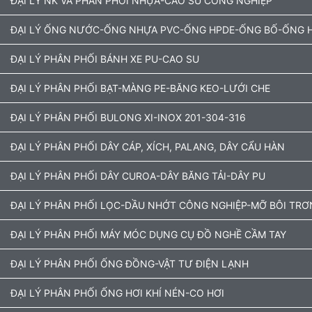
ĐẠI LÝ NK VÀ PHÂN PHỐI NHỰA-CAO SU CÔNG NGHIỆP
ĐẠI LÝ ỐNG NƯỚC-ỐNG NHỰA PVC-ỐNG HPDE-ỐNG BỐ-ỐNG H
ĐẠI LÝ PHÂN PHỐI BÁNH XE PU-CAO SU
ĐẠI LÝ PHÂN PHỐI BẠT-MÀNG PE-BĂNG KEO-LƯỚI CHE
ĐẠI LÝ PHÂN PHỐI BULONG XI-INOX 201-304-316
ĐẠI LÝ PHÂN PHỐI DÂY CÁP, XÍCH, PALANG, DÂY CẨU HÀN
ĐẠI LÝ PHÂN PHỐI DÂY CUROA-DÂY BĂNG TẢI-DÂY PU
ĐẠI LÝ PHÂN PHỐI LỌC-DẦU NHỚT CÔNG NGHIỆP-MỠ BÔI TRƠ
ĐẠI LÝ PHÂN PHỐI MÁY MÓC DỤNG CỤ ĐỒ NGHỀ CẦM TAY
ĐẠI LÝ PHÂN PHỐI ỐNG ĐỒNG-VẬT TƯ ĐIỆN LẠNH
ĐẠI LÝ PHÂN PHỐI ỐNG HƠI KHÍ NÉN-CO HƠI