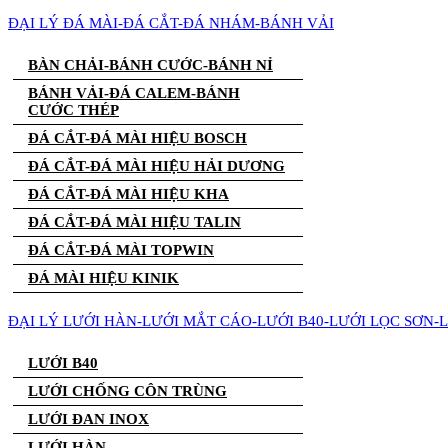
ĐẠI LÝ ĐÁ MÀI-ĐÁ CẮT-ĐÁ NHÁM-BÁNH VẢI
BÀN CHẢI-BÁNH CƯỚC-BÁNH NỈ
BÁNH VẢI-ĐÁ CALEM-BÁNH
CƯỚC THÉP
ĐÁ CẮT-ĐÁ MÀI HIỆU BOSCH
ĐÁ CẮT-ĐÁ MÀI HIỆU HẢI DƯƠNG
ĐÁ CẮT-ĐÁ MÀI HIỆU KHA
ĐÁ CẮT-ĐÁ MÀI HIỆU TALIN
ĐÁ CẮT-ĐÁ MÀI TOPWIN
ĐÁ MÀI HIỆU KINIK
ĐẠI LÝ LƯỚI HÀN-LƯỚI MẮT CÁO-LƯỚI B40-LƯỚI LỌC SƠN-
LƯỚI B40
LƯỚI CHỐNG CÔN TRÙNG
LƯỚI ĐAN INOX
LƯỚI HÀN