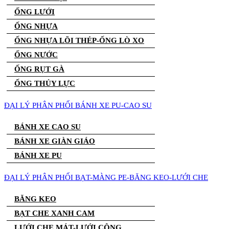
ỐNG LƯỚI
ỐNG NHỰA
ỐNG NHỰA LÕI THÉP-ỐNG LÒ XO
ỐNG NƯỚC
ỐNG RỤT GÀ
ỐNG THỦY LỰC
ĐẠI LÝ PHÂN PHỐI BÁNH XE PU-CAO SU
BÁNH XE CAO SU
BÁNH XE GIÀN GIÁO
BÁNH XE PU
ĐẠI LÝ PHÂN PHỐI BẠT-MÀNG PE-BĂNG KEO-LƯỚI CHE
BĂNG KEO
BẠT CHE XANH CAM
LƯỚI CHE MÁT-LƯỚI CÔNG