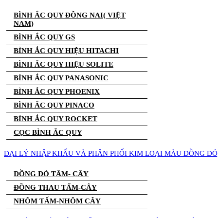
BÌNH ẮC QUY ĐỒNG NAI( VIỆT
NAM)
BÌNH ẮC QUY GS
BÌNH ẮC QUY HIỆU HITACHI
BÌNH ẮC QUY HIỆU SOLITE
BÌNH ẮC QUY PANASONIC
BÌNH ẮC QUY PHOENIX
BÌNH ẮC QUY PINACO
BÌNH ẮC QUY ROCKET
CỌC BÌNH ẮC QUY
ĐẠI LÝ NHẬP KHẨU VÀ PHÂN PHỐI KIM LOẠI MÀU ĐỒNG Đ
ĐỒNG ĐỎ TÂM- CÂY
ĐỒNG THAU TẤM-CÂY
NHÔM TẤM-NHÔM CÂY