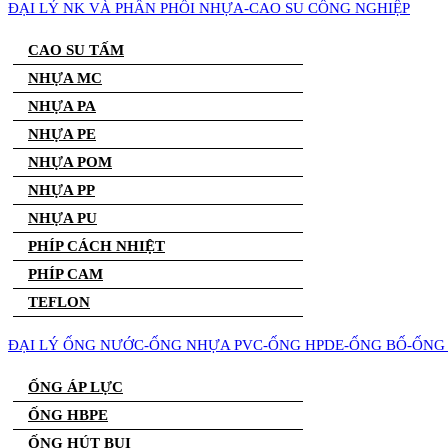
ĐẠI LÝ NK VÀ PHÂN PHỐI NHỰA-CAO SU CÔNG NGHIỆP
CAO SU TẤM
NHỰA MC
NHỰA PA
NHỰA PE
NHỰA POM
NHỰA PP
NHỰA PU
PHÍP CÁCH NHIỆT
PHÍP CAM
TEFLON
ĐẠI LÝ ỐNG NƯỚC-ỐNG NHỰA PVC-ỐNG HPDE-ỐNG BỐ-ỐNG 
ỐNG ÁP LỰC
ỐNG HBPE
ỐNG HÚT BỤI