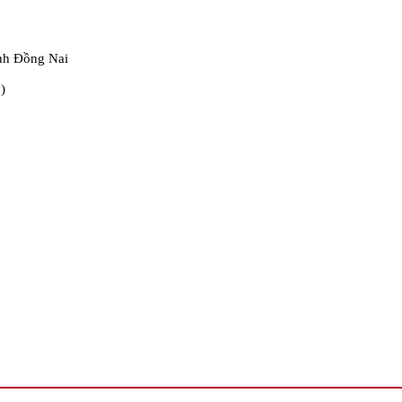
nh Đồng Nai
)