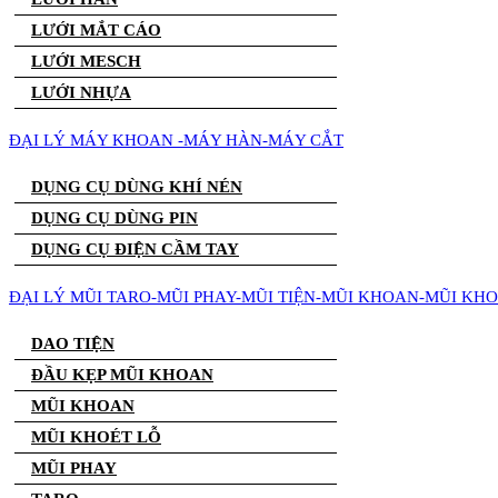
LƯỚI MẮT CÁO
LƯỚI MESCH
LƯỚI NHỰA
ĐẠI LÝ MÁY KHOAN -MÁY HÀN-MÁY CẮT
DỤNG CỤ DÙNG KHÍ NÉN
DỤNG CỤ DÙNG PIN
DỤNG CỤ ĐIỆN CẦM TAY
ĐẠI LÝ MŨI TARO-MŨI PHAY-MŨI TIỆN-MŨI KHOAN-MŨI KH
DAO TIỆN
ĐẦU KẸP MŨI KHOAN
MŨI KHOAN
MŨI KHOÉT LỖ
MŨI PHAY