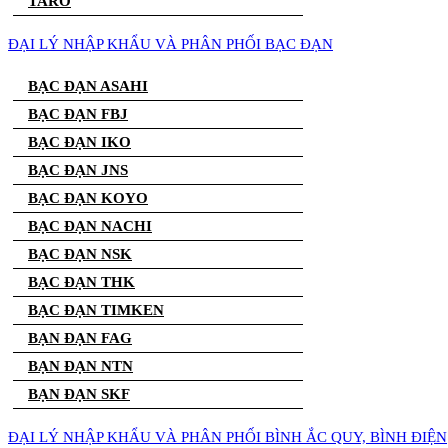
TARO
ĐẠI LÝ NHẬP KHẨU VÀ PHÂN PHỐI BẠC ĐẠN
BẠC ĐẠN ASAHI
BẠC ĐẠN FBJ
BẠC ĐẠN IKO
BẠC ĐẠN JNS
BẠC ĐẠN KOYO
BẠC ĐẠN NACHI
BẠC ĐẠN NSK
BẠC ĐẠN THK
BẠC ĐẠN TIMKEN
BẠN ĐẠN FAG
BẠN ĐẠN NTN
BẠN ĐẠN SKF
ĐẠI LÝ NHẬP KHẨU VÀ PHÂN PHỐI BÌNH ẮC QUY, BÌNH ĐIỆN