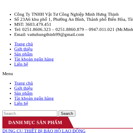
Công Ty TNHH Vật Tư Công Nghiệp Minh Hưng Thịnh
Số 23A6 khu phố 1, Phường An Bình, Thành phố Biên Hòa, Tỉ
MST: 3603.479.451
Tel: 0251.8606.323 – 0251.8860.879 – 0947.011.021 (Mr.Minh
Email: vattuhungthinh99@gmail.com
Trang chủ
Giới thiệu
Sản phẩm
Tài khoản ngân hàng
Liên hệ
Menu
Trang chủ
Giới thiệu
Sản phẩm
Tài khoản ngân hàng
Liên hệ
Search
DANH MỤC SẢN PHẨM
DỤNG CỤ THIẾT BỊ BẢO HỘ LAO ĐỘNG