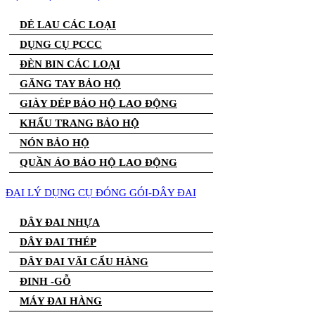
DẺ LAU CÁC LOẠI
DỤNG CỤ PCCC
ĐÈN BIN CÁC LOẠI
GĂNG TAY BẢO HỘ
GIÀY DÉP BẢO HỘ LAO ĐỘNG
KHẨU TRANG BẢO HỘ
NÓN BẢO HỘ
QUẦN ÁO BẢO HỘ LAO ĐỘNG
ĐẠI LÝ DỤNG CỤ ĐÓNG GÓI-DÂY ĐAI
DÂY ĐAI NHỰA
DÂY ĐAI THÉP
DÂY ĐAI VÃI CẨU HÀNG
ĐINH -GỖ
MÁY ĐAI HÀNG