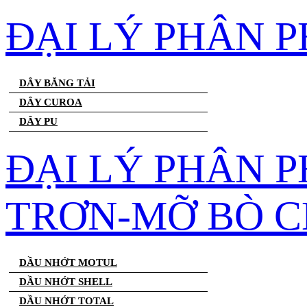
ĐẠI LÝ PHÂN 
DÂY BĂNG TẢI
DÂY CUROA
DÂY PU
ĐẠI LÝ PHÂN 
TRƠN-MỠ BÒ C
DẦU NHỚT MOTUL
DẦU NHỚT SHELL
DẦU NHỚT TOTAL