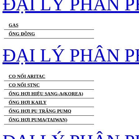
ĐẠI LÝ PHÂN 
GAS
ỐNG ĐỒNG
ĐẠI LÝ PHÂN P
CO NỐI ARITAC
CO NỐI STNC
ỐNG HƠI HIỆU SANG-A(KOREA)
ỐNG HƠI KAILY
ỐNG HƠI PU TRẮNG PUMQ
ỐNG HƠI PUMA(TAIWAN)