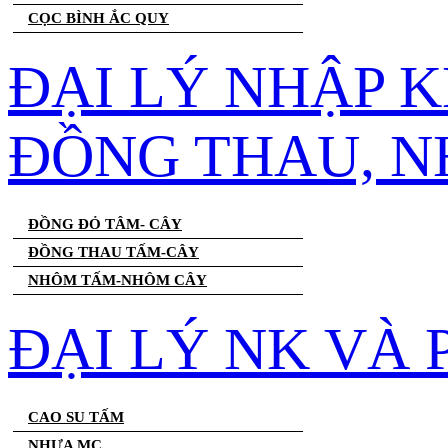
CỌC BÌNH ẮC QUY
ĐẠI LÝ NHẬP 
ĐỒNG THAU, 
ĐỒNG ĐỎ TÂM- CÂY
ĐỒNG THAU TẤM-CÂY
NHÔM TẤM-NHÔM CÂY
ĐẠI LÝ NK VÀ
CAO SU TẤM
NHỰA MC