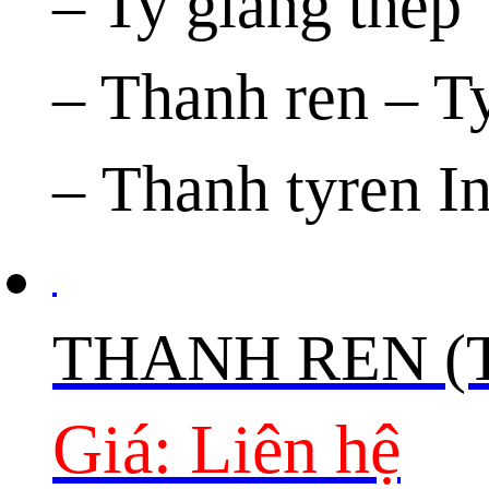
– Ty giằng thép
– Thanh ren – T
– Thanh tyren I
THANH REN (
Giá: Liên hệ