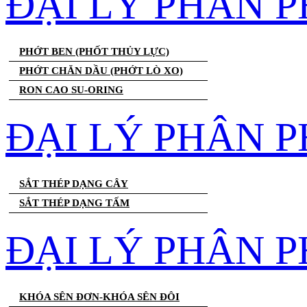
ĐẠI LÝ PHÂN 
PHỚT BEN (PHỐT THỦY LỰC)
PHỚT CHĂN DẦU (PHỚT LÒ XO)
RON CAO SU-ORING
ĐẠI LÝ PHÂN P
SẮT THÉP DẠNG CÂY
SẮT THÉP DẠNG TẤM
ĐẠI LÝ PHÂN P
KHÓA SÊN ĐƠN-KHÓA SÊN ĐÔI