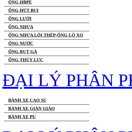
ỐNG HBPE
ỐNG HÚT BỤI
ỐNG LƯỚI
ỐNG NHỰA
ỐNG NHỰA LÕI THÉP-ỐNG LÒ XO
ỐNG NƯỚC
ỐNG RỤT GÀ
ỐNG THỦY LỰC
ĐẠI LÝ PHÂN P
BÁNH XE CAO SU
BÁNH XE GIÀN GIÁO
BÁNH XE PU