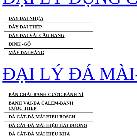
DÂY ĐAI NHỰA
DÂY ĐAI THÉP
DÂY ĐAI VÃI CẨU HÀNG
ĐINH -GỖ
MÁY ĐAI HÀNG
ĐẠI LÝ ĐÁ MÀ
BÀN CHẢI-BÁNH CƯỚC-BÁNH NỈ
BÁNH VẢI-ĐÁ CALEM-BÁNH
CƯỚC THÉP
ĐÁ CẮT-ĐÁ MÀI HIỆU BOSCH
ĐÁ CẮT-ĐÁ MÀI HIỆU HẢI DƯƠNG
ĐÁ CẮT-ĐÁ MÀI HIỆU KHA