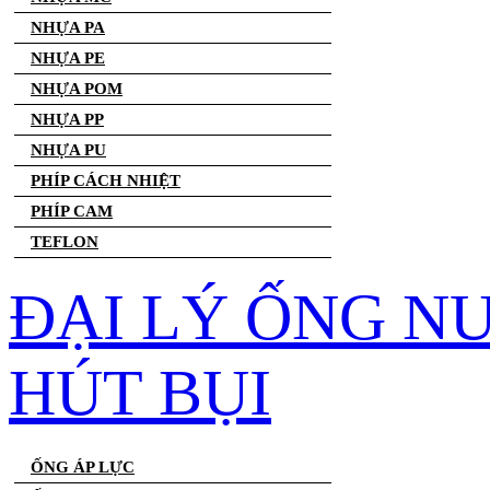
NHỰA PA
NHỰA PE
NHỰA POM
NHỰA PP
NHỰA PU
PHÍP CÁCH NHIỆT
PHÍP CAM
TEFLON
ĐẠI LÝ ỐNG N
HÚT BỤI
ỐNG ÁP LỰC