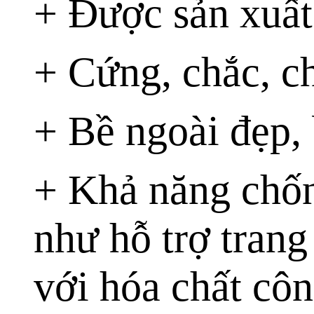
+ Được sản xuất
+ Cứng, chắc, ch
+ Bề ngoài đẹp,
+ Khả năng chốn
như hỗ trợ trang
với hóa chất côn