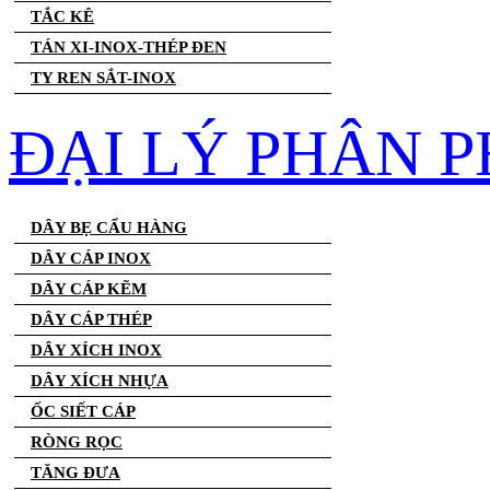
TẮC KÊ
TÁN XI-INOX-THÉP ĐEN
TY REN SẮT-INOX
ĐẠI LÝ PHÂN P
DÂY BẸ CẨU HÀNG
DÂY CÁP INOX
DÂY CÁP KẼM
DÂY CÁP THÉP
DÂY XÍCH INOX
DÂY XÍCH NHỰA
ỐC SIẾT CÁP
RÒNG RỌC
TĂNG ĐƯA