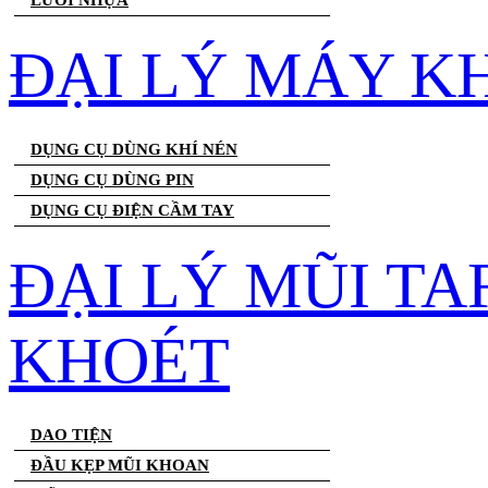
LƯỚI NHỰA
ĐẠI LÝ MÁY K
DỤNG CỤ DÙNG KHÍ NÉN
DỤNG CỤ DÙNG PIN
DỤNG CỤ ĐIỆN CẦM TAY
ĐẠI LÝ MŨI T
KHOÉT
DAO TIỆN
ĐẦU KẸP MŨI KHOAN