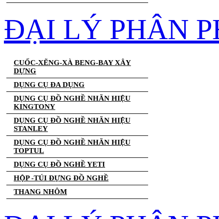
ĐẠI LÝ PHÂN 
CUỐC-XẼNG-XÀ BENG-BAY XÂY
DỰNG
DỤNG CỤ ĐA DỤNG
DỤNG CỤ ĐỒ NGHỀ NHÃN HIỆU
KINGTONY
DỤNG CỤ ĐỒ NGHỀ NHÃN HIỆU
STANLEY
DỤNG CỤ ĐỒ NGHỀ NHÃN HIỆU
TOPTUL
DỤNG CỤ ĐỒ NGHỀ YETI
HỘP -TÚI ĐỰNG ĐỒ NGHỀ
THANG NHÔM