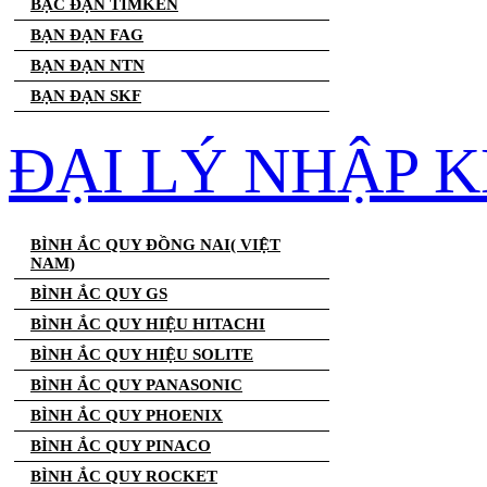
BẠC ĐẠN TIMKEN
BẠN ĐẠN FAG
BẠN ĐẠN NTN
BẠN ĐẠN SKF
ĐẠI LÝ NHẬP K
BÌNH ẮC QUY ĐỒNG NAI( VIỆT
NAM)
BÌNH ẮC QUY GS
BÌNH ẮC QUY HIỆU HITACHI
BÌNH ẮC QUY HIỆU SOLITE
BÌNH ẮC QUY PANASONIC
BÌNH ẮC QUY PHOENIX
BÌNH ẮC QUY PINACO
BÌNH ẮC QUY ROCKET