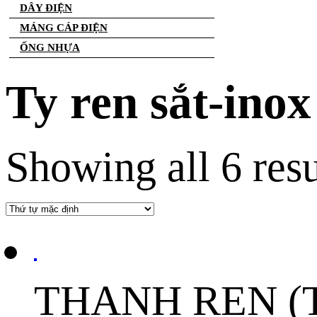
DÂY ĐIỆN
MÁNG CÁP ĐIỆN
ỐNG NHỰA
Ty ren sắt-inox
Showing all 6 resu
THANH REN (