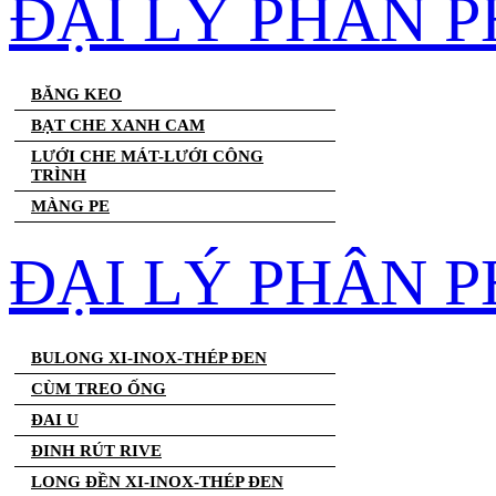
ĐẠI LÝ PHÂN 
BĂNG KEO
BẠT CHE XANH CAM
LƯỚI CHE MÁT-LƯỚI CÔNG
TRÌNH
MÀNG PE
ĐẠI LÝ PHÂN P
BULONG XI-INOX-THÉP ĐEN
CÙM TREO ỐNG
ĐAI U
ĐINH RÚT RIVE
LONG ĐỀN XI-INOX-THÉP ĐEN