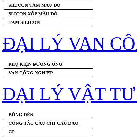
SILICON TẤM MÀU ĐỎ
SLICON XỐP MÀU ĐỎ
TẤM SILICON
ĐẠI LÝ VAN C
PHỤ KIỆN ĐƯỜNG ỐNG
VAN CÔNG NGHIỆP
ĐẠI LÝ VẬT T
BÓNG ĐÈN
CÔNG TẮC-CẦU CHÌ-CẦU DAO
CP