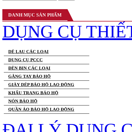
DANH MỤC SẢN PHẨM
DỤNG CỤ THIẾ
DẺ LAU CÁC LOẠI
DỤNG CỤ PCCC
ĐÈN BIN CÁC LOẠI
GĂNG TAY BẢO HỘ
GIÀY DÉP BẢO HỘ LAO ĐỘNG
KHẨU TRANG BẢO HỘ
NÓN BẢO HỘ
QUẦN ÁO BẢO HỘ LAO ĐỘNG
ĐẠI LÝ DỤNG 