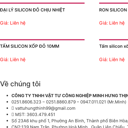
ĐẠI LÝ SILICON ĐỎ CHỊU NHIỆT
RON SILICON
Giá: Liên hệ
Giá: Liên hệ
TẤM SILICON XỐP ĐỎ 10MM
Tấm silicon x
Giá: Liên hệ
Giá: Liên hệ
Về chúng tôi
CÔNG TY TNHH VẬT TƯ CÔNG NGHIỆP MINH HƯNG THỊ
0251.8606.323 – 0251.8860.879 – 0947.011.021 (Mr.Minh)
vattuhungthinh99@gmail.com
MST: 3603.479.451
Số 23A6 khu phố 1, Phường An Bình, Thành phố Biên Hòa
CN2:139 Nam Trân, Phường Hoà Minh , Quận Liên Chiểu,