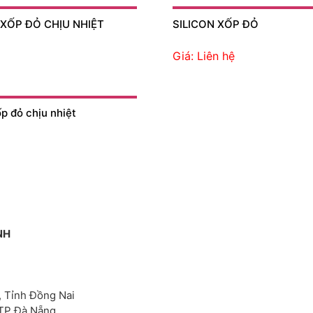
 XỐP ĐỎ CHỊU NHIỆT
SILICON XỐP ĐỎ
Giá: Liên hệ
ốp đỏ chịu nhiệt
NH
, Tỉnh Đồng Nai
 TP Đà Nẵng