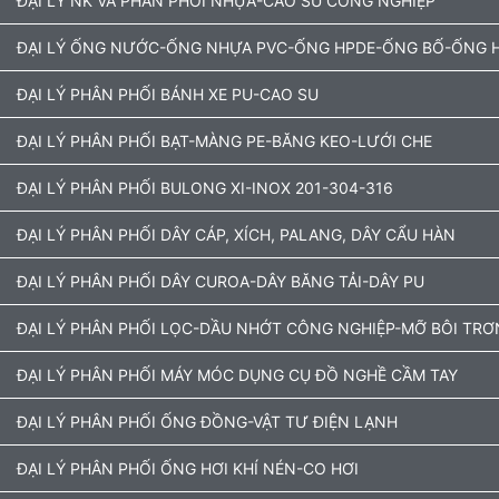
ĐẠI LÝ NK VÀ PHÂN PHỐI NHỰA-CAO SU CÔNG NGHIỆP
ĐẠI LÝ ỐNG NƯỚC-ỐNG NHỰA PVC-ỐNG HPDE-ỐNG BỐ-ỐNG H
ĐẠI LÝ PHÂN PHỐI BÁNH XE PU-CAO SU
ĐẠI LÝ PHÂN PHỐI BẠT-MÀNG PE-BĂNG KEO-LƯỚI CHE
ĐẠI LÝ PHÂN PHỐI BULONG XI-INOX 201-304-316
ĐẠI LÝ PHÂN PHỐI DÂY CÁP, XÍCH, PALANG, DÂY CẨU HÀN
ĐẠI LÝ PHÂN PHỐI DÂY CUROA-DÂY BĂNG TẢI-DÂY PU
ĐẠI LÝ PHÂN PHỐI LỌC-DẦU NHỚT CÔNG NGHIỆP-MỠ BÔI TRƠ
ĐẠI LÝ PHÂN PHỐI MÁY MÓC DỤNG CỤ ĐỒ NGHỀ CẦM TAY
ĐẠI LÝ PHÂN PHỐI ỐNG ĐỒNG-VẬT TƯ ĐIỆN LẠNH
ĐẠI LÝ PHÂN PHỐI ỐNG HƠI KHÍ NÉN-CO HƠI