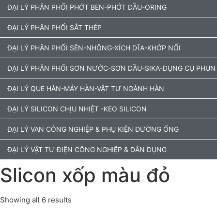
ĐẠI LÝ PHÂN PHỐI PHỚT BEN-PHỚT DẦU-ORING
ĐẠI LÝ PHÂN PHỐI SẮT THÉP
ĐẠI LÝ PHÂN PHỐI SÊN-NHÔNG-XÍCH DĨA-KHỚP NỐI
ĐẠI LÝ PHÂN PHỐI SƠN NƯỚC-SƠN DẦU-SIKA-DỤNG CỤ PHUN
ĐẠI LÝ QUE HÀN-MÁY HÀN-VẬT TƯ NGÀNH HÀN
ĐẠI LÝ SILICON CHỊU NHIỆT -KEO SILICON
ĐẠI LÝ VAN CÔNG NGHIỆP & PHỤ KIỆN ĐƯỜNG ỐNG
ĐẠI LÝ VẬT TƯ ĐIỆN CÔNG NGHIỆP & DÂN DỤNG
Slicon xốp màu đỏ
Showing all 6 results