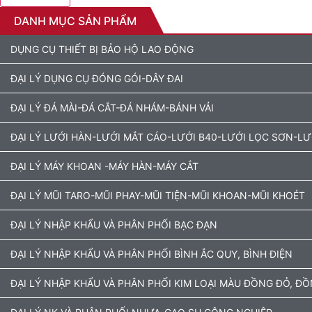
DANH MỤC SẢN PHẨM
DỤNG CỤ THIẾT BỊ BẢO HỘ LAO ĐỘNG
ĐẠI LÝ DỤNG CỤ ĐÓNG GÓI-DÂY ĐAI
ĐẠI LÝ ĐÁ MÀI-ĐÁ CẮT-ĐÁ NHÁM-BÁNH VẢI
ĐẠI LÝ LƯỚI HÀN-LƯỚI MẮT CÁO-LƯỚI B40-LƯỚI LỌC SƠN-L
ĐẠI LÝ MÁY KHOAN -MÁY HÀN-MÁY CẮT
ĐẠI LÝ MŨI TARO-MŨI PHAY-MŨI TIỆN-MŨI KHOAN-MŨI KHOÉT
ĐẠI LÝ NHẬP KHẨU VÀ PHÂN PHỐI BẠC ĐẠN
ĐẠI LÝ NHẬP KHẨU VÀ PHÂN PHỐI BÌNH ẮC QUY, BÌNH ĐIỆN
ĐẠI LÝ NHẬP KHẨU VÀ PHÂN PHỐI KIM LOẠI MÀU ĐỒNG ĐỎ, Đ