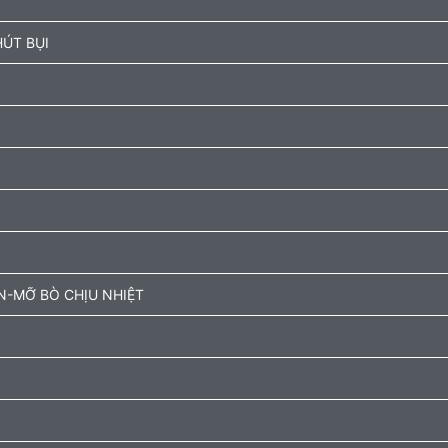
ÚT BỤI
N-MỠ BÒ CHỊU NHIỆT