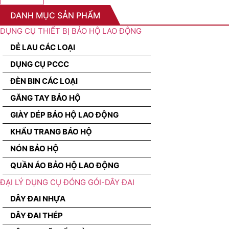
DANH MỤC SẢN PHẨM
DỤNG CỤ THIẾT BỊ BẢO HỘ LAO ĐỘNG
DẺ LAU CÁC LOẠI
DỤNG CỤ PCCC
ĐÈN BIN CÁC LOẠI
GĂNG TAY BẢO HỘ
GIÀY DÉP BẢO HỘ LAO ĐỘNG
KHẨU TRANG BẢO HỘ
NÓN BẢO HỘ
QUẦN ÁO BẢO HỘ LAO ĐỘNG
ĐẠI LÝ DỤNG CỤ ĐÓNG GÓI-DÂY ĐAI
DÂY ĐAI NHỰA
DÂY ĐAI THÉP