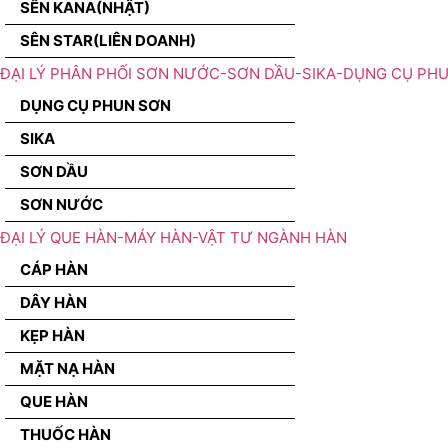
SÊN KANA(NHẬT)
SÊN STAR(LIÊN DOANH)
ĐẠI LÝ PHÂN PHỐI SƠN NƯỚC-SƠN DẦU-SIKA-DỤNG CỤ PH
DỤNG CỤ PHUN SƠN
SIKA
SƠN DẦU
SƠN NƯỚC
ĐẠI LÝ QUE HÀN-MÁY HÀN-VẬT TƯ NGÀNH HÀN
CÁP HÀN
DÂY HÀN
KẸP HÀN
MẶT NẠ HÀN
QUE HÀN
THUỐC HÀN