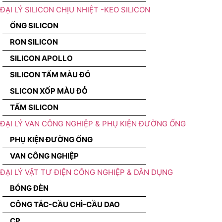
ĐẠI LÝ SILICON CHỊU NHIỆT -KEO SILICON
ỐNG SILICON
RON SILICON
SILICON APOLLO
SILICON TẤM MÀU ĐỎ
SLICON XỐP MÀU ĐỎ
TẤM SILICON
ĐẠI LÝ VAN CÔNG NGHIỆP & PHỤ KIỆN ĐƯỜNG ỐNG
PHỤ KIỆN ĐƯỜNG ỐNG
VAN CÔNG NGHIỆP
ĐẠI LÝ VẬT TƯ ĐIỆN CÔNG NGHIỆP & DÂN DỤNG
BÓNG ĐÈN
CÔNG TẮC-CẦU CHÌ-CẦU DAO
CP