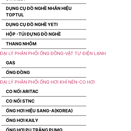
DỤNG CỤ ĐỒ NGHỀ NHÃN HIỆU
TOPTUL
DỤNG CỤ ĐỒ NGHỀ YETI
HỘP -TÚI ĐỰNG ĐỒ NGHỀ
THANG NHÔM
ĐẠI LÝ PHÂN PHỐI ỐNG ĐỒNG-VẬT TƯ ĐIỆN LẠNH
GAS
ỐNG ĐỒNG
ĐẠI LÝ PHÂN PHỐI ỐNG HƠI KHÍ NÉN-CO HƠI
CO NỐI ARITAC
CO NỐI STNC
ỐNG HƠI HIỆU SANG-A(KOREA)
ỐNG HƠI KAILY
ỐNG HƠI PU TRẮNG PUMQ