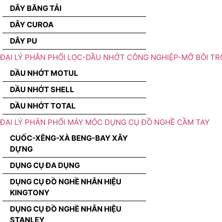
DÂY BĂNG TẢI
DÂY CUROA
DÂY PU
ĐẠI LÝ PHÂN PHỐI LỌC-DẦU NHỚT CÔNG NGHIỆP-MỠ BÔI TR
DẦU NHỚT MOTUL
DẦU NHỚT SHELL
DẦU NHỚT TOTAL
ĐẠI LÝ PHÂN PHỐI MÁY MÓC DỤNG CỤ ĐỒ NGHỀ CẦM TAY
CUỐC-XẼNG-XÀ BENG-BAY XÂY
DỰNG
DỤNG CỤ ĐA DỤNG
DỤNG CỤ ĐỒ NGHỀ NHÃN HIỆU
KINGTONY
DỤNG CỤ ĐỒ NGHỀ NHÃN HIỆU
STANLEY