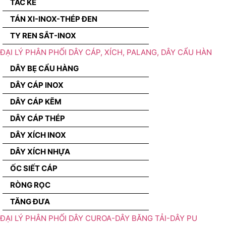
TẮC KÊ
TÁN XI-INOX-THÉP ĐEN
TY REN SẮT-INOX
ĐẠI LÝ PHÂN PHỐI DÂY CÁP, XÍCH, PALANG, DÂY CẨU HÀN
DÂY BẸ CẨU HÀNG
DÂY CÁP INOX
DÂY CÁP KẼM
DÂY CÁP THÉP
DÂY XÍCH INOX
DÂY XÍCH NHỰA
ỐC SIẾT CÁP
RÒNG RỌC
TĂNG ĐƯA
ĐẠI LÝ PHÂN PHỐI DÂY CUROA-DÂY BĂNG TẢI-DÂY PU