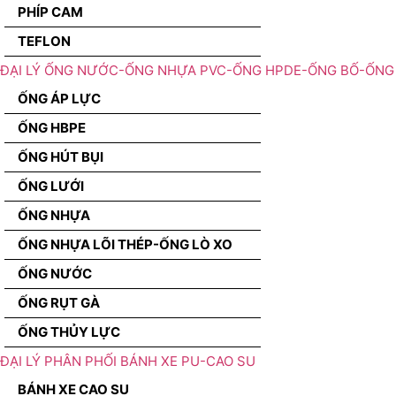
PHÍP CAM
TEFLON
ĐẠI LÝ ỐNG NƯỚC-ỐNG NHỰA PVC-ỐNG HPDE-ỐNG BỐ-ỐNG 
ỐNG ÁP LỰC
ỐNG HBPE
ỐNG HÚT BỤI
ỐNG LƯỚI
ỐNG NHỰA
ỐNG NHỰA LÕI THÉP-ỐNG LÒ XO
ỐNG NƯỚC
ỐNG RỤT GÀ
ỐNG THỦY LỰC
ĐẠI LÝ PHÂN PHỐI BÁNH XE PU-CAO SU
BÁNH XE CAO SU