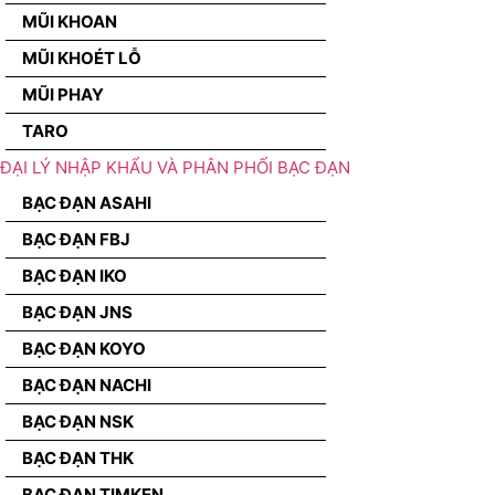
MŨI KHOAN
MŨI KHOÉT LỖ
MŨI PHAY
TARO
ĐẠI LÝ NHẬP KHẨU VÀ PHÂN PHỐI BẠC ĐẠN
BẠC ĐẠN ASAHI
BẠC ĐẠN FBJ
BẠC ĐẠN IKO
BẠC ĐẠN JNS
BẠC ĐẠN KOYO
BẠC ĐẠN NACHI
BẠC ĐẠN NSK
BẠC ĐẠN THK
BẠC ĐẠN TIMKEN