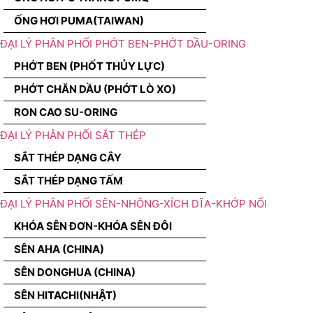
ỐNG HƠI PUMA(TAIWAN)
ĐẠI LÝ PHÂN PHỐI PHỚT BEN-PHỚT DẦU-ORING
PHỚT BEN (PHỐT THỦY LỰC)
PHỚT CHĂN DẦU (PHỚT LÒ XO)
RON CAO SU-ORING
ĐẠI LÝ PHÂN PHỐI SẮT THÉP
SẮT THÉP DẠNG CÂY
SẮT THÉP DẠNG TẤM
ĐẠI LÝ PHÂN PHỐI SÊN-NHÔNG-XÍCH DĨA-KHỚP NỐI
KHÓA SÊN ĐƠN-KHÓA SÊN ĐÔI
SÊN AHA (CHINA)
SÊN DONGHUA (CHINA)
SÊN HITACHI(NHẬT)