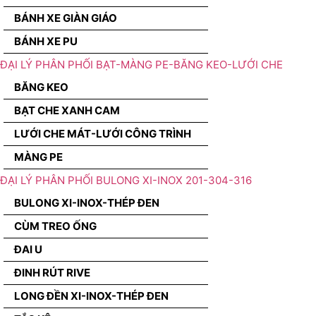
BÁNH XE GIÀN GIÁO
BÁNH XE PU
ĐẠI LÝ PHÂN PHỐI BẠT-MÀNG PE-BĂNG KEO-LƯỚI CHE
BĂNG KEO
BẠT CHE XANH CAM
LƯỚI CHE MÁT-LƯỚI CÔNG TRÌNH
MÀNG PE
ĐẠI LÝ PHÂN PHỐI BULONG XI-INOX 201-304-316
BULONG XI-INOX-THÉP ĐEN
CÙM TREO ỐNG
ĐAI U
ĐINH RÚT RIVE
LONG ĐỀN XI-INOX-THÉP ĐEN