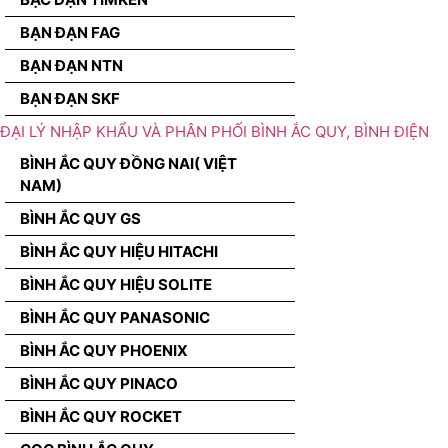
BẠN ĐẠN FAG
BẠN ĐẠN NTN
BẠN ĐẠN SKF
ĐẠI LÝ NHẬP KHẨU VÀ PHÂN PHỐI BÌNH ẮC QUY, BÌNH ĐIỆN
BÌNH ẮC QUY ĐỒNG NAI( VIỆT
NAM)
BÌNH ẮC QUY GS
BÌNH ẮC QUY HIỆU HITACHI
BÌNH ẮC QUY HIỆU SOLITE
BÌNH ẮC QUY PANASONIC
BÌNH ẮC QUY PHOENIX
BÌNH ẮC QUY PINACO
BÌNH ẮC QUY ROCKET