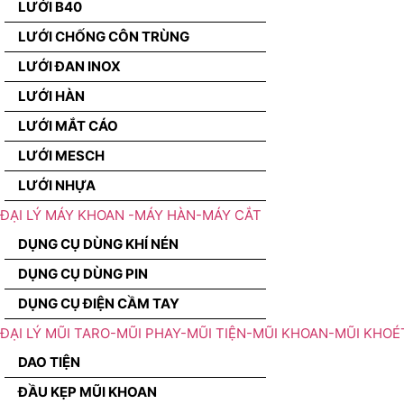
LƯỚI B40
LƯỚI CHỐNG CÔN TRÙNG
LƯỚI ĐAN INOX
LƯỚI HÀN
LƯỚI MẮT CÁO
LƯỚI MESCH
LƯỚI NHỰA
ĐẠI LÝ MÁY KHOAN -MÁY HÀN-MÁY CẮT
DỤNG CỤ DÙNG KHÍ NÉN
DỤNG CỤ DÙNG PIN
DỤNG CỤ ĐIỆN CẦM TAY
ĐẠI LÝ MŨI TARO-MŨI PHAY-MŨI TIỆN-MŨI KHOAN-MŨI KHOÉ
DAO TIỆN
ĐẦU KẸP MŨI KHOAN