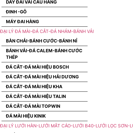
DÂY ĐAI VÃI CẨU HÀNG
ĐINH -GỖ
MÁY ĐAI HÀNG
ĐẠI LÝ ĐÁ MÀI-ĐÁ CẮT-ĐÁ NHÁM-BÁNH VẢI
BÀN CHẢI-BÁNH CƯỚC-BÁNH NỈ
BÁNH VẢI-ĐÁ CALEM-BÁNH CƯỚC
THÉP
ĐÁ CẮT-ĐÁ MÀI HIỆU BOSCH
ĐÁ CẮT-ĐÁ MÀI HIỆU HẢI DƯƠNG
ĐÁ CẮT-ĐÁ MÀI HIỆU KHA
ĐÁ CẮT-ĐÁ MÀI HIỆU TALIN
ĐÁ CẮT-ĐÁ MÀI TOPWIN
ĐÁ MÀI HIỆU KINIK
ĐẠI LÝ LƯỚI HÀN-LƯỚI MẮT CÁO-LƯỚI B40-LƯỚI LỌC SƠN-