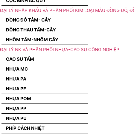
CỌC BÌNH ẮC QUY
ĐẠI LÝ NHẬP KHẨU VÀ PHÂN PHỐI KIM LOẠI MÀU ĐỒNG ĐỎ, 
ĐỒNG ĐỎ TÂM- CÂY
ĐỒNG THAU TẤM-CÂY
NHÔM TẤM-NHÔM CÂY
ĐẠI LÝ NK VÀ PHÂN PHỐI NHỰA-CAO SU CÔNG NGHIỆP
CAO SU TẤM
NHỰA MC
NHỰA PA
NHỰA PE
NHỰA POM
NHỰA PP
NHỰA PU
PHÍP CÁCH NHIỆT