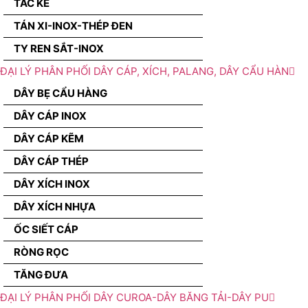
TẮC KÊ
TÁN XI-INOX-THÉP ĐEN
TY REN SẮT-INOX
ĐẠI LÝ PHÂN PHỐI DÂY CÁP, XÍCH, PALANG, DÂY CẨU HÀN
DÂY BẸ CẨU HÀNG
DÂY CÁP INOX
DÂY CÁP KẼM
DÂY CÁP THÉP
DÂY XÍCH INOX
DÂY XÍCH NHỰA
ỐC SIẾT CÁP
RÒNG RỌC
TĂNG ĐƯA
ĐẠI LÝ PHÂN PHỐI DÂY CUROA-DÂY BĂNG TẢI-DÂY PU