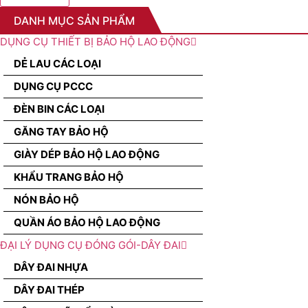
DANH MỤC SẢN PHẨM
DỤNG CỤ THIẾT BỊ BẢO HỘ LAO ĐỘNG
DẺ LAU CÁC LOẠI
DỤNG CỤ PCCC
ĐÈN BIN CÁC LOẠI
GĂNG TAY BẢO HỘ
GIÀY DÉP BẢO HỘ LAO ĐỘNG
KHẨU TRANG BẢO HỘ
NÓN BẢO HỘ
QUẦN ÁO BẢO HỘ LAO ĐỘNG
ĐẠI LÝ DỤNG CỤ ĐÓNG GÓI-DÂY ĐAI
DÂY ĐAI NHỰA
DÂY ĐAI THÉP