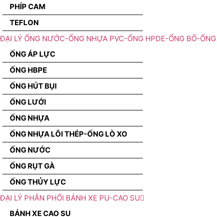
PHÍP CAM
TEFLON
ĐẠI LÝ ỐNG NƯỚC-ỐNG NHỰA PVC-ỐNG HPDE-ỐNG BỐ-ỐNG 
ỐNG ÁP LỰC
ỐNG HBPE
ỐNG HÚT BỤI
ỐNG LƯỚI
ỐNG NHỰA
ỐNG NHỰA LÕI THÉP-ỐNG LÒ XO
ỐNG NƯỚC
ỐNG RỤT GÀ
ỐNG THỦY LỰC
ĐẠI LÝ PHÂN PHỐI BÁNH XE PU-CAO SU
BÁNH XE CAO SU