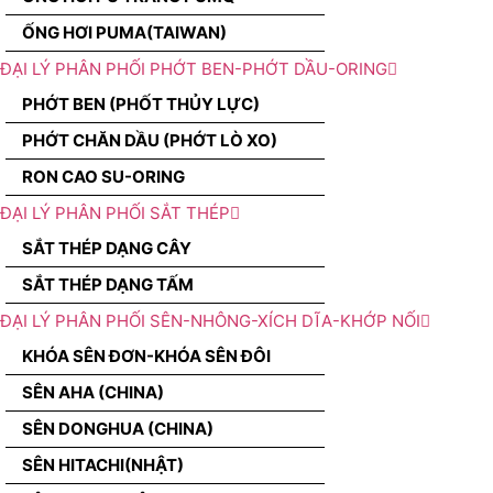
ỐNG HƠI PUMA(TAIWAN)
ĐẠI LÝ PHÂN PHỐI PHỚT BEN-PHỚT DẦU-ORING
PHỚT BEN (PHỐT THỦY LỰC)
PHỚT CHĂN DẦU (PHỚT LÒ XO)
RON CAO SU-ORING
ĐẠI LÝ PHÂN PHỐI SẮT THÉP
SẮT THÉP DẠNG CÂY
SẮT THÉP DẠNG TẤM
ĐẠI LÝ PHÂN PHỐI SÊN-NHÔNG-XÍCH DĨA-KHỚP NỐI
KHÓA SÊN ĐƠN-KHÓA SÊN ĐÔI
SÊN AHA (CHINA)
SÊN DONGHUA (CHINA)
SÊN HITACHI(NHẬT)