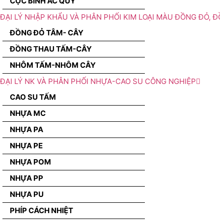
CỌC BÌNH ẮC QUY
ĐẠI LÝ NHẬP KHẨU VÀ PHÂN PHỐI KIM LOẠI MÀU ĐỒNG ĐỎ, 
ĐỒNG ĐỎ TÂM- CÂY
ĐỒNG THAU TẤM-CÂY
NHÔM TẤM-NHÔM CÂY
ĐẠI LÝ NK VÀ PHÂN PHỐI NHỰA-CAO SU CÔNG NGHIỆP
CAO SU TẤM
NHỰA MC
NHỰA PA
NHỰA PE
NHỰA POM
NHỰA PP
NHỰA PU
PHÍP CÁCH NHIỆT