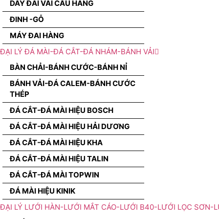
DÂY ĐAI VÃI CẨU HÀNG
ĐINH -GỖ
MÁY ĐAI HÀNG
ĐẠI LÝ ĐÁ MÀI-ĐÁ CẮT-ĐÁ NHÁM-BÁNH VẢI
BÀN CHẢI-BÁNH CƯỚC-BÁNH NỈ
BÁNH VẢI-ĐÁ CALEM-BÁNH CƯỚC
THÉP
ĐÁ CẮT-ĐÁ MÀI HIỆU BOSCH
ĐÁ CẮT-ĐÁ MÀI HIỆU HẢI DƯƠNG
ĐÁ CẮT-ĐÁ MÀI HIỆU KHA
ĐÁ CẮT-ĐÁ MÀI HIỆU TALIN
ĐÁ CẮT-ĐÁ MÀI TOPWIN
ĐÁ MÀI HIỆU KINIK
ĐẠI LÝ LƯỚI HÀN-LƯỚI MẮT CÁO-LƯỚI B40-LƯỚI LỌC SƠN-