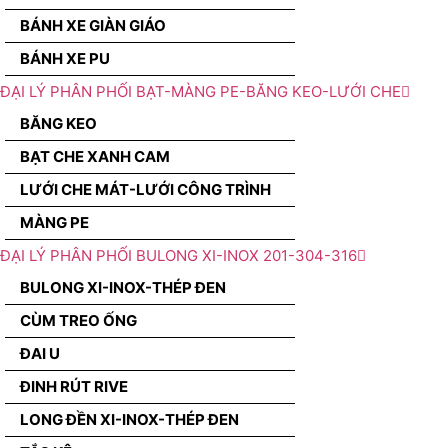
BÁNH XE GIÀN GIÁO
BÁNH XE PU
ĐẠI LÝ PHÂN PHỐI BẠT-MÀNG PE-BĂNG KEO-LƯỚI CHE
BĂNG KEO
BẠT CHE XANH CAM
LƯỚI CHE MÁT-LƯỚI CÔNG TRÌNH
MÀNG PE
ĐẠI LÝ PHÂN PHỐI BULONG XI-INOX 201-304-316
BULONG XI-INOX-THÉP ĐEN
CÙM TREO ỐNG
ĐAI U
ĐINH RÚT RIVE
LONG ĐỀN XI-INOX-THÉP ĐEN