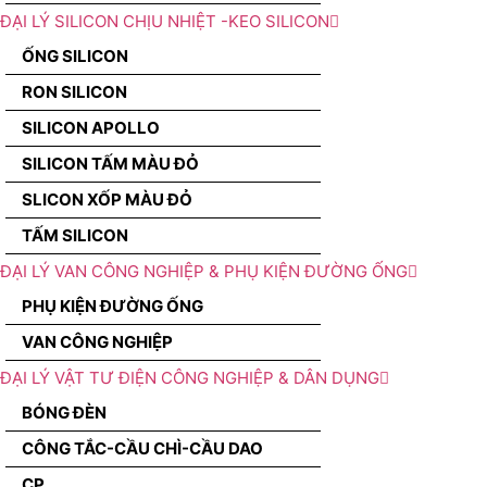
ĐẠI LÝ SILICON CHỊU NHIỆT -KEO SILICON
ỐNG SILICON
RON SILICON
SILICON APOLLO
SILICON TẤM MÀU ĐỎ
SLICON XỐP MÀU ĐỎ
TẤM SILICON
ĐẠI LÝ VAN CÔNG NGHIỆP & PHỤ KIỆN ĐƯỜNG ỐNG
PHỤ KIỆN ĐƯỜNG ỐNG
VAN CÔNG NGHIỆP
ĐẠI LÝ VẬT TƯ ĐIỆN CÔNG NGHIỆP & DÂN DỤNG
BÓNG ĐÈN
CÔNG TẮC-CẦU CHÌ-CẦU DAO
CP