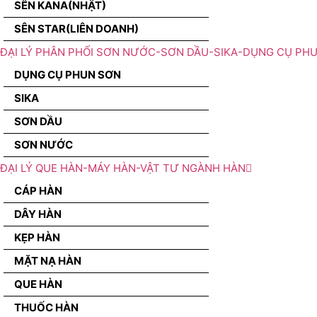
SÊN KANA(NHẬT)
SÊN STAR(LIÊN DOANH)
ĐẠI LÝ PHÂN PHỐI SƠN NƯỚC-SƠN DẦU-SIKA-DỤNG CỤ PH
DỤNG CỤ PHUN SƠN
SIKA
SƠN DẦU
SƠN NƯỚC
ĐẠI LÝ QUE HÀN-MÁY HÀN-VẬT TƯ NGÀNH HÀN
CÁP HÀN
DÂY HÀN
KẸP HÀN
MẶT NẠ HÀN
QUE HÀN
THUỐC HÀN