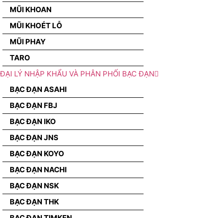
MŨI KHOAN
MŨI KHOÉT LỖ
MŨI PHAY
TARO
ĐẠI LÝ NHẬP KHẨU VÀ PHÂN PHỐI BẠC ĐẠN
BẠC ĐẠN ASAHI
BẠC ĐẠN FBJ
BẠC ĐẠN IKO
BẠC ĐẠN JNS
BẠC ĐẠN KOYO
BẠC ĐẠN NACHI
BẠC ĐẠN NSK
BẠC ĐẠN THK
BẠC ĐẠN TIMKEN