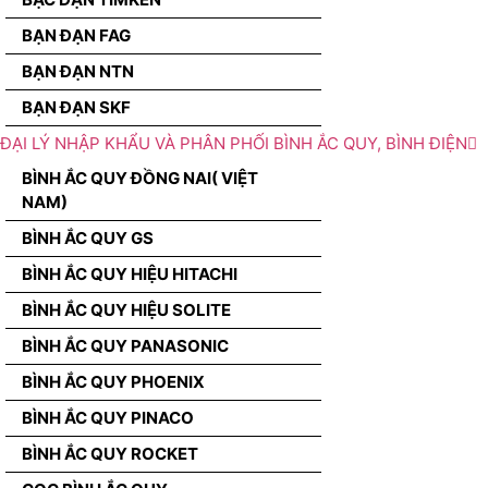
BẠN ĐẠN FAG
BẠN ĐẠN NTN
BẠN ĐẠN SKF
ĐẠI LÝ NHẬP KHẨU VÀ PHÂN PHỐI BÌNH ẮC QUY, BÌNH ĐIỆN
BÌNH ẮC QUY ĐỒNG NAI( VIỆT
NAM)
BÌNH ẮC QUY GS
BÌNH ẮC QUY HIỆU HITACHI
BÌNH ẮC QUY HIỆU SOLITE
BÌNH ẮC QUY PANASONIC
BÌNH ẮC QUY PHOENIX
BÌNH ẮC QUY PINACO
BÌNH ẮC QUY ROCKET