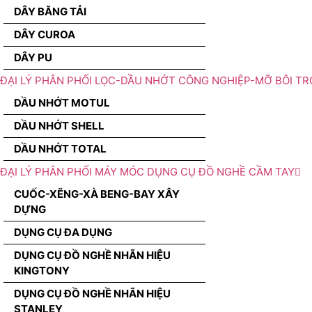
DÂY BĂNG TẢI
DÂY CUROA
DÂY PU
ĐẠI LÝ PHÂN PHỐI LỌC-DẦU NHỚT CÔNG NGHIỆP-MỠ BÔI TR
DẦU NHỚT MOTUL
DẦU NHỚT SHELL
DẦU NHỚT TOTAL
ĐẠI LÝ PHÂN PHỐI MÁY MÓC DỤNG CỤ ĐỒ NGHỀ CẦM TAY
CUỐC-XẼNG-XÀ BENG-BAY XÂY
DỰNG
DỤNG CỤ ĐA DỤNG
DỤNG CỤ ĐỒ NGHỀ NHÃN HIỆU
KINGTONY
DỤNG CỤ ĐỒ NGHỀ NHÃN HIỆU
STANLEY