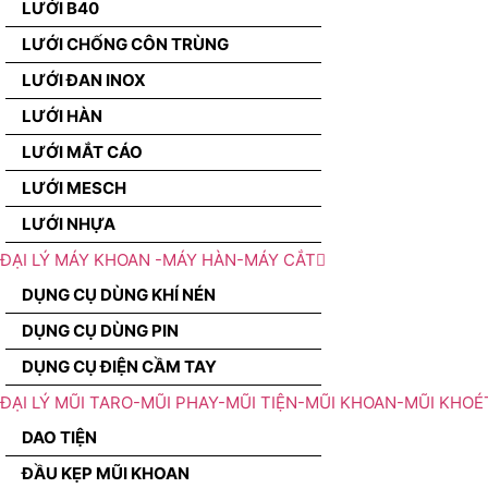
LƯỚI B40
LƯỚI CHỐNG CÔN TRÙNG
LƯỚI ĐAN INOX
LƯỚI HÀN
LƯỚI MẮT CÁO
LƯỚI MESCH
LƯỚI NHỰA
ĐẠI LÝ MÁY KHOAN -MÁY HÀN-MÁY CẮT
DỤNG CỤ DÙNG KHÍ NÉN
DỤNG CỤ DÙNG PIN
DỤNG CỤ ĐIỆN CẦM TAY
ĐẠI LÝ MŨI TARO-MŨI PHAY-MŨI TIỆN-MŨI KHOAN-MŨI KHOÉ
DAO TIỆN
ĐẦU KẸP MŨI KHOAN