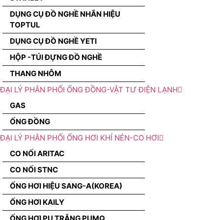
DỤNG CỤ ĐỒ NGHỀ NHÃN HIỆU
TOPTUL
DỤNG CỤ ĐỒ NGHỀ YETI
HỘP -TÚI ĐỰNG ĐỒ NGHỀ
THANG NHÔM
ĐẠI LÝ PHÂN PHỐI ỐNG ĐỒNG-VẬT TƯ ĐIỆN LẠNH
GAS
ỐNG ĐỒNG
ĐẠI LÝ PHÂN PHỐI ỐNG HƠI KHÍ NÉN-CO HƠI
CO NỐI ARITAC
CO NỐI STNC
ỐNG HƠI HIỆU SANG-A(KOREA)
ỐNG HƠI KAILY
ỐNG HƠI PU TRẮNG PUMQ