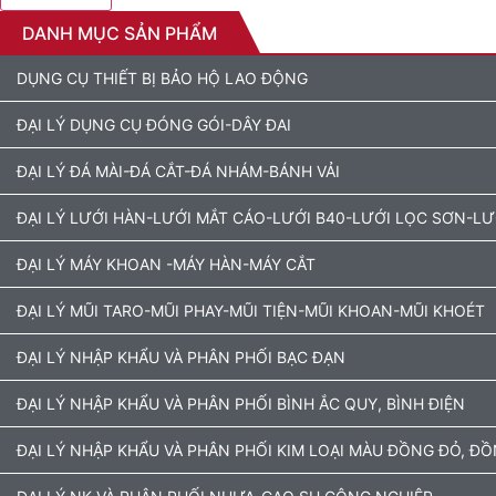
DANH MỤC SẢN PHẨM
DỤNG CỤ THIẾT BỊ BẢO HỘ LAO ĐỘNG
ĐẠI LÝ DỤNG CỤ ĐÓNG GÓI-DÂY ĐAI
ĐẠI LÝ ĐÁ MÀI-ĐÁ CẮT-ĐÁ NHÁM-BÁNH VẢI
ĐẠI LÝ LƯỚI HÀN-LƯỚI MẮT CÁO-LƯỚI B40-LƯỚI LỌC SƠN-L
ĐẠI LÝ MÁY KHOAN -MÁY HÀN-MÁY CẮT
ĐẠI LÝ MŨI TARO-MŨI PHAY-MŨI TIỆN-MŨI KHOAN-MŨI KHOÉT
ĐẠI LÝ NHẬP KHẨU VÀ PHÂN PHỐI BẠC ĐẠN
ĐẠI LÝ NHẬP KHẨU VÀ PHÂN PHỐI BÌNH ẮC QUY, BÌNH ĐIỆN
ĐẠI LÝ NHẬP KHẨU VÀ PHÂN PHỐI KIM LOẠI MÀU ĐỒNG ĐỎ, Đ