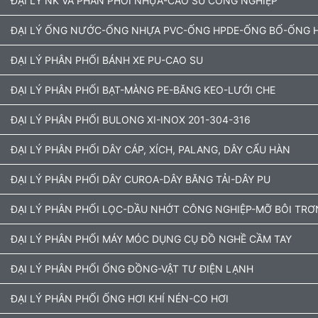
ĐẠI LÝ NK VÀ PHÂN PHỐI NHỰA-CAO SU CÔNG NGHIỆP
ĐẠI LÝ ỐNG NƯỚC-ỐNG NHỰA PVC-ỐNG HPDE-ỐNG BỐ-ỐNG H
ĐẠI LÝ PHÂN PHỐI BÁNH XE PU-CAO SU
ĐẠI LÝ PHÂN PHỐI BẠT-MÀNG PE-BĂNG KEO-LƯỚI CHE
ĐẠI LÝ PHÂN PHỐI BULONG XI-INOX 201-304-316
ĐẠI LÝ PHÂN PHỐI DÂY CÁP, XÍCH, PALANG, DÂY CẨU HÀN
ĐẠI LÝ PHÂN PHỐI DÂY CUROA-DÂY BĂNG TẢI-DÂY PU
ĐẠI LÝ PHÂN PHỐI LỌC-DẦU NHỚT CÔNG NGHIỆP-MỠ BÔI TRƠ
ĐẠI LÝ PHÂN PHỐI MÁY MÓC DỤNG CỤ ĐỒ NGHỀ CẦM TAY
ĐẠI LÝ PHÂN PHỐI ỐNG ĐỒNG-VẬT TƯ ĐIỆN LẠNH
ĐẠI LÝ PHÂN PHỐI ỐNG HƠI KHÍ NÉN-CO HƠI