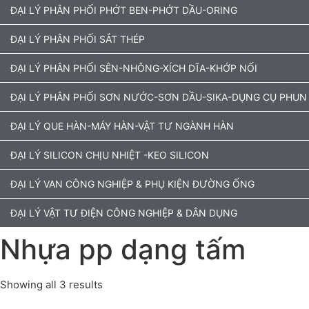
ĐẠI LÝ PHÂN PHỐI PHỚT BEN-PHỚT DẦU-ORING
ĐẠI LÝ PHÂN PHỐI SẮT THÉP
ĐẠI LÝ PHÂN PHỐI SÊN-NHÔNG-XÍCH DĨA-KHỚP NỐI
ĐẠI LÝ PHÂN PHỐI SƠN NƯỚC-SƠN DẦU-SIKA-DỤNG CỤ PHUN
ĐẠI LÝ QUE HÀN-MÁY HÀN-VẬT TƯ NGÀNH HÀN
ĐẠI LÝ SILICON CHỊU NHIỆT -KEO SILICON
ĐẠI LÝ VAN CÔNG NGHIỆP & PHỤ KIỆN ĐƯỜNG ỐNG
ĐẠI LÝ VẬT TƯ ĐIỆN CÔNG NGHIỆP & DÂN DỤNG
Nhựa pp dạng tấm
Showing all 3 results