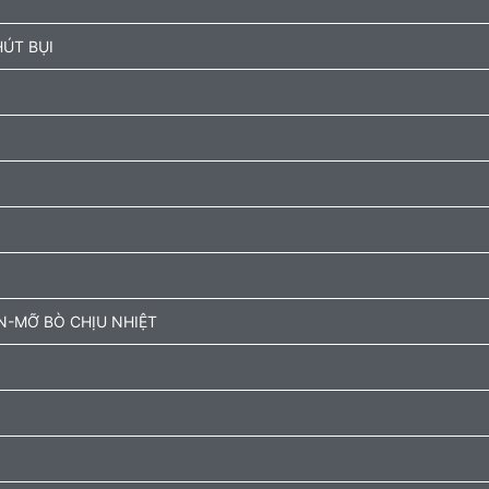
ÚT BỤI
N-MỠ BÒ CHỊU NHIỆT