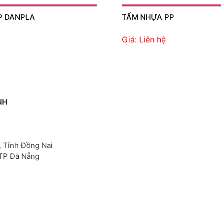
P DANPLA
TẤM NHỰA PP
Giá: Liên hệ
NH
, Tỉnh Đồng Nai
 TP Đà Nẵng