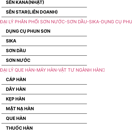
SÊN KANA(NHẬT)
SÊN STAR(LIÊN DOANH)
ĐẠI LÝ PHÂN PHỐI SƠN NƯỚC-SƠN DẦU-SIKA-DỤNG CỤ PH
DỤNG CỤ PHUN SƠN
SIKA
SƠN DẦU
SƠN NƯỚC
ĐẠI LÝ QUE HÀN-MÁY HÀN-VẬT TƯ NGÀNH HÀN
CÁP HÀN
DÂY HÀN
KẸP HÀN
MẶT NẠ HÀN
QUE HÀN
THUỐC HÀN