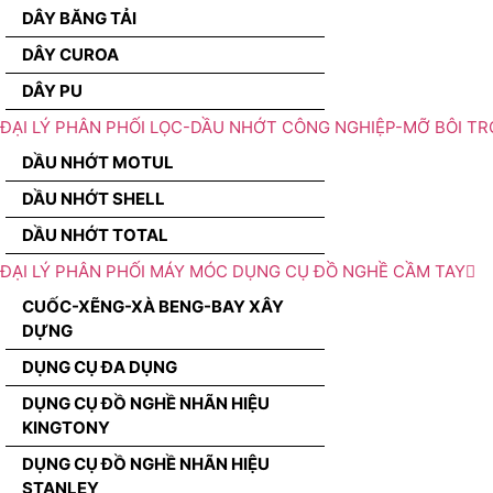
DÂY BĂNG TẢI
DÂY CUROA
DÂY PU
ĐẠI LÝ PHÂN PHỐI LỌC-DẦU NHỚT CÔNG NGHIỆP-MỠ BÔI TR
DẦU NHỚT MOTUL
DẦU NHỚT SHELL
DẦU NHỚT TOTAL
ĐẠI LÝ PHÂN PHỐI MÁY MÓC DỤNG CỤ ĐỒ NGHỀ CẦM TAY
CUỐC-XẼNG-XÀ BENG-BAY XÂY
DỰNG
DỤNG CỤ ĐA DỤNG
DỤNG CỤ ĐỒ NGHỀ NHÃN HIỆU
KINGTONY
DỤNG CỤ ĐỒ NGHỀ NHÃN HIỆU
STANLEY