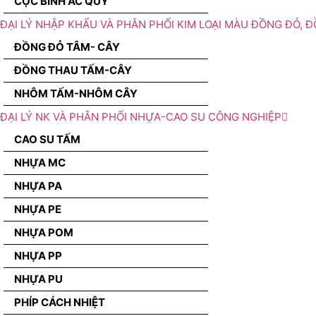
CỌC BÌNH ẮC QUY
ĐẠI LÝ NHẬP KHẨU VÀ PHÂN PHỐI KIM LOẠI MÀU ĐỒNG ĐỎ, 
ĐỒNG ĐỎ TÂM- CÂY
ĐỒNG THAU TẤM-CÂY
NHÔM TẤM-NHÔM CÂY
ĐẠI LÝ NK VÀ PHÂN PHỐI NHỰA-CAO SU CÔNG NGHIỆP
CAO SU TẤM
NHỰA MC
NHỰA PA
NHỰA PE
NHỰA POM
NHỰA PP
NHỰA PU
PHÍP CÁCH NHIỆT