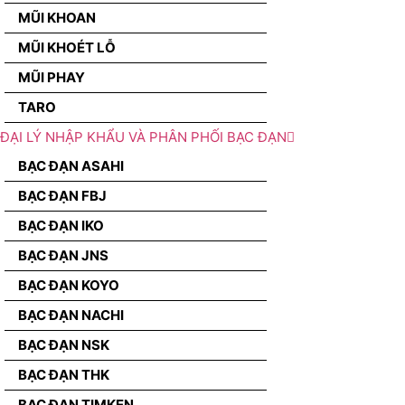
MŨI KHOAN
MŨI KHOÉT LỖ
MŨI PHAY
TARO
ĐẠI LÝ NHẬP KHẨU VÀ PHÂN PHỐI BẠC ĐẠN
BẠC ĐẠN ASAHI
BẠC ĐẠN FBJ
BẠC ĐẠN IKO
BẠC ĐẠN JNS
BẠC ĐẠN KOYO
BẠC ĐẠN NACHI
BẠC ĐẠN NSK
BẠC ĐẠN THK
BẠC ĐẠN TIMKEN