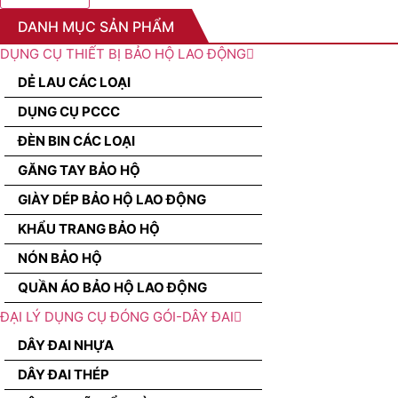
DANH MỤC SẢN PHẨM
DỤNG CỤ THIẾT BỊ BẢO HỘ LAO ĐỘNG
DẺ LAU CÁC LOẠI
DỤNG CỤ PCCC
ĐÈN BIN CÁC LOẠI
GĂNG TAY BẢO HỘ
GIÀY DÉP BẢO HỘ LAO ĐỘNG
KHẨU TRANG BẢO HỘ
NÓN BẢO HỘ
QUẦN ÁO BẢO HỘ LAO ĐỘNG
ĐẠI LÝ DỤNG CỤ ĐÓNG GÓI-DÂY ĐAI
DÂY ĐAI NHỰA
DÂY ĐAI THÉP