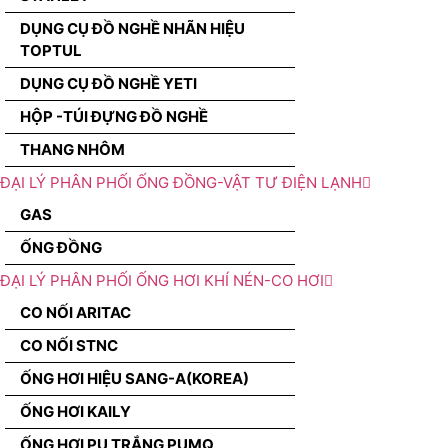
DỤNG CỤ ĐỒ NGHỀ NHÃN HIỆU
TOPTUL
DỤNG CỤ ĐỒ NGHỀ YETI
HỘP -TÚI ĐỰNG ĐỒ NGHỀ
THANG NHÔM
ĐẠI LÝ PHÂN PHỐI ỐNG ĐỒNG-VẬT TƯ ĐIỆN LẠNH
GAS
ỐNG ĐỒNG
ĐẠI LÝ PHÂN PHỐI ỐNG HƠI KHÍ NÉN-CO HƠI
CO NỐI ARITAC
CO NỐI STNC
ỐNG HƠI HIỆU SANG-A(KOREA)
ỐNG HƠI KAILY
ỐNG HƠI PU TRẮNG PUMQ