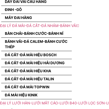
DÂY ĐAI VÃI CẨU HÀNG
ĐINH -GỖ
MÁY ĐAI HÀNG
ĐẠI LÝ ĐÁ MÀI-ĐÁ CẮT-ĐÁ NHÁM-BÁNH VẢI
BÀN CHẢI-BÁNH CƯỚC-BÁNH NỈ
BÁNH VẢI-ĐÁ CALEM-BÁNH CƯỚC
THÉP
ĐÁ CẮT-ĐÁ MÀI HIỆU BOSCH
ĐÁ CẮT-ĐÁ MÀI HIỆU HẢI DƯƠNG
ĐÁ CẮT-ĐÁ MÀI HIỆU KHA
ĐÁ CẮT-ĐÁ MÀI HIỆU TALIN
ĐÁ CẮT-ĐÁ MÀI TOPWIN
ĐÁ MÀI HIỆU KINIK
ĐẠI LÝ LƯỚI HÀN-LƯỚI MẮT CÁO-LƯỚI B40-LƯỚI LỌC SƠN-