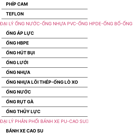
PHÍP CAM
TEFLON
ĐẠI LÝ ỐNG NƯỚC-ỐNG NHỰA PVC-ỐNG HPDE-ỐNG BỐ-ỐNG 
ỐNG ÁP LỰC
ỐNG HBPE
ỐNG HÚT BỤI
ỐNG LƯỚI
ỐNG NHỰA
ỐNG NHỰA LÕI THÉP-ỐNG LÒ XO
ỐNG NƯỚC
ỐNG RỤT GÀ
ỐNG THỦY LỰC
ĐẠI LÝ PHÂN PHỐI BÁNH XE PU-CAO SU
BÁNH XE CAO SU