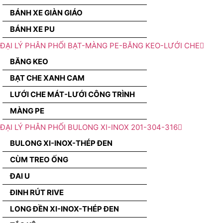
BÁNH XE GIÀN GIÁO
BÁNH XE PU
ĐẠI LÝ PHÂN PHỐI BẠT-MÀNG PE-BĂNG KEO-LƯỚI CHE
BĂNG KEO
BẠT CHE XANH CAM
LƯỚI CHE MÁT-LƯỚI CÔNG TRÌNH
MÀNG PE
ĐẠI LÝ PHÂN PHỐI BULONG XI-INOX 201-304-316
BULONG XI-INOX-THÉP ĐEN
CÙM TREO ỐNG
ĐAI U
ĐINH RÚT RIVE
LONG ĐỀN XI-INOX-THÉP ĐEN