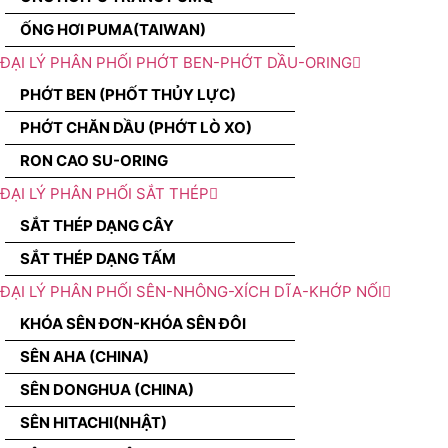
ỐNG HƠI PUMA(TAIWAN)
ĐẠI LÝ PHÂN PHỐI PHỚT BEN-PHỚT DẦU-ORING
PHỚT BEN (PHỐT THỦY LỰC)
PHỚT CHĂN DẦU (PHỚT LÒ XO)
RON CAO SU-ORING
ĐẠI LÝ PHÂN PHỐI SẮT THÉP
SẮT THÉP DẠNG CÂY
SẮT THÉP DẠNG TẤM
ĐẠI LÝ PHÂN PHỐI SÊN-NHÔNG-XÍCH DĨA-KHỚP NỐI
KHÓA SÊN ĐƠN-KHÓA SÊN ĐÔI
SÊN AHA (CHINA)
SÊN DONGHUA (CHINA)
SÊN HITACHI(NHẬT)