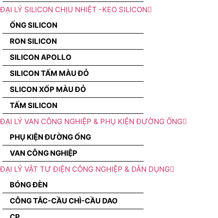
ĐẠI LÝ SILICON CHỊU NHIỆT -KEO SILICON
ỐNG SILICON
RON SILICON
SILICON APOLLO
SILICON TẤM MÀU ĐỎ
SLICON XỐP MÀU ĐỎ
TẤM SILICON
ĐẠI LÝ VAN CÔNG NGHIỆP & PHỤ KIỆN ĐƯỜNG ỐNG
PHỤ KIỆN ĐƯỜNG ỐNG
VAN CÔNG NGHIỆP
ĐẠI LÝ VẬT TƯ ĐIỆN CÔNG NGHIỆP & DÂN DỤNG
BÓNG ĐÈN
CÔNG TẮC-CẦU CHÌ-CẦU DAO
CP