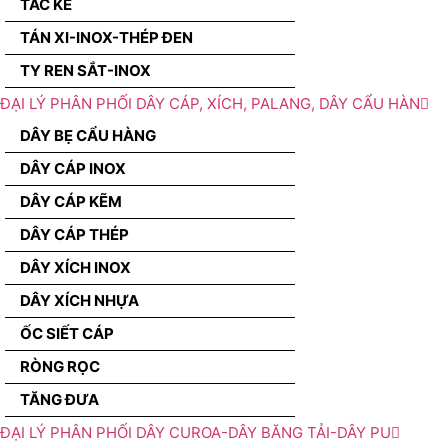
TẮC KÊ
TÁN XI-INOX-THÉP ĐEN
TY REN SẮT-INOX
ĐẠI LÝ PHÂN PHỐI DÂY CÁP, XÍCH, PALANG, DÂY CẨU HÀN
DÂY BẸ CẨU HÀNG
DÂY CÁP INOX
DÂY CÁP KẼM
DÂY CÁP THÉP
DÂY XÍCH INOX
DÂY XÍCH NHỰA
ỐC SIẾT CÁP
RÒNG RỌC
TĂNG ĐƯA
ĐẠI LÝ PHÂN PHỐI DÂY CUROA-DÂY BĂNG TẢI-DÂY PU