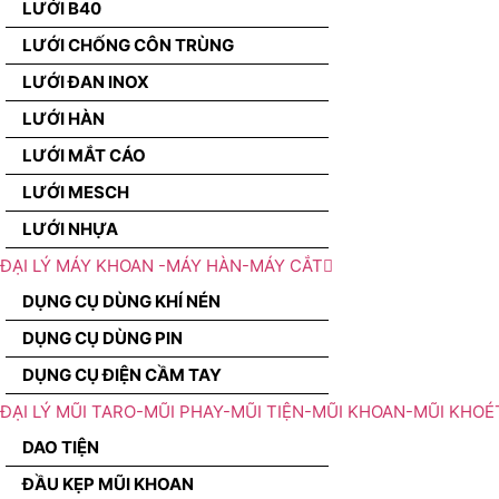
LƯỚI B40
LƯỚI CHỐNG CÔN TRÙNG
LƯỚI ĐAN INOX
LƯỚI HÀN
LƯỚI MẮT CÁO
LƯỚI MESCH
LƯỚI NHỰA
ĐẠI LÝ MÁY KHOAN -MÁY HÀN-MÁY CẮT
DỤNG CỤ DÙNG KHÍ NÉN
DỤNG CỤ DÙNG PIN
DỤNG CỤ ĐIỆN CẦM TAY
ĐẠI LÝ MŨI TARO-MŨI PHAY-MŨI TIỆN-MŨI KHOAN-MŨI KHOÉ
DAO TIỆN
ĐẦU KẸP MŨI KHOAN