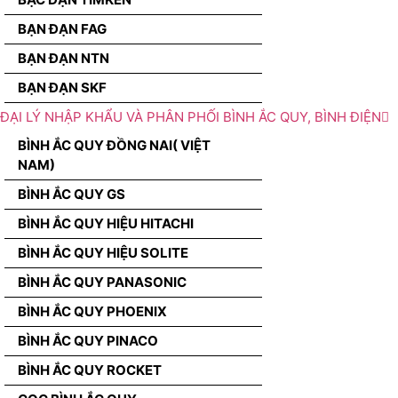
BẠN ĐẠN FAG
BẠN ĐẠN NTN
BẠN ĐẠN SKF
ĐẠI LÝ NHẬP KHẨU VÀ PHÂN PHỐI BÌNH ẮC QUY, BÌNH ĐIỆN
BÌNH ẮC QUY ĐỒNG NAI( VIỆT
NAM)
BÌNH ẮC QUY GS
BÌNH ẮC QUY HIỆU HITACHI
BÌNH ẮC QUY HIỆU SOLITE
BÌNH ẮC QUY PANASONIC
BÌNH ẮC QUY PHOENIX
BÌNH ẮC QUY PINACO
BÌNH ẮC QUY ROCKET