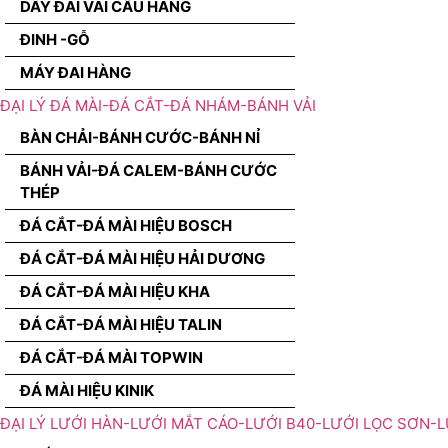
DÂY ĐAI VÃI CẨU HÀNG
ĐINH -GỖ
MÁY ĐAI HÀNG
ĐẠI LÝ ĐÁ MÀI-ĐÁ CẮT-ĐÁ NHÁM-BÁNH VẢI
BÀN CHẢI-BÁNH CƯỚC-BÁNH NỈ
BÁNH VẢI-ĐÁ CALEM-BÁNH CƯỚC
THÉP
ĐÁ CẮT-ĐÁ MÀI HIỆU BOSCH
ĐÁ CẮT-ĐÁ MÀI HIỆU HẢI DƯƠNG
ĐÁ CẮT-ĐÁ MÀI HIỆU KHA
ĐÁ CẮT-ĐÁ MÀI HIỆU TALIN
ĐÁ CẮT-ĐÁ MÀI TOPWIN
ĐÁ MÀI HIỆU KINIK
ĐẠI LÝ LƯỚI HÀN-LƯỚI MẮT CÁO-LƯỚI B40-LƯỚI LỌC SƠN-