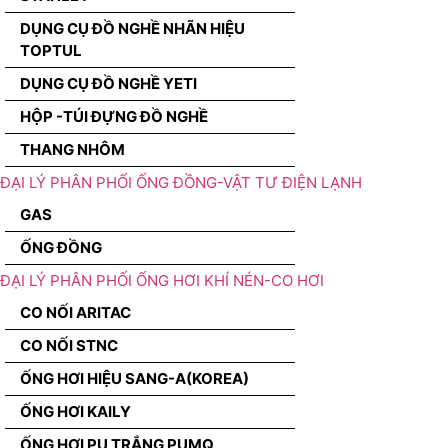
DỤNG CỤ ĐỒ NGHỀ NHÃN HIỆU
TOPTUL
DỤNG CỤ ĐỒ NGHỀ YETI
HỘP -TÚI ĐỰNG ĐỒ NGHỀ
THANG NHÔM
ĐẠI LÝ PHÂN PHỐI ỐNG ĐỒNG-VẬT TƯ ĐIỆN LẠNH
GAS
ỐNG ĐỒNG
ĐẠI LÝ PHÂN PHỐI ỐNG HƠI KHÍ NÉN-CO HƠI
CO NỐI ARITAC
CO NỐI STNC
ỐNG HƠI HIỆU SANG-A(KOREA)
ỐNG HƠI KAILY
ỐNG HƠI PU TRẮNG PUMQ