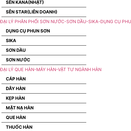
SÊN KANA(NHẬT)
SÊN STAR(LIÊN DOANH)
ĐẠI LÝ PHÂN PHỐI SƠN NƯỚC-SƠN DẦU-SIKA-DỤNG CỤ PH
DỤNG CỤ PHUN SƠN
SIKA
SƠN DẦU
SƠN NƯỚC
ĐẠI LÝ QUE HÀN-MÁY HÀN-VẬT TƯ NGÀNH HÀN
CÁP HÀN
DÂY HÀN
KẸP HÀN
MẶT NẠ HÀN
QUE HÀN
THUỐC HÀN