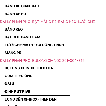
BÁNH XE GIÀN GIÁO
BÁNH XE PU
ĐẠI LÝ PHÂN PHỐI BẠT-MÀNG PE-BĂNG KEO-LƯỚI CHE
BĂNG KEO
BẠT CHE XANH CAM
LƯỚI CHE MÁT-LƯỚI CÔNG TRÌNH
MÀNG PE
ĐẠI LÝ PHÂN PHỐI BULONG XI-INOX 201-304-316
BULONG XI-INOX-THÉP ĐEN
CÙM TREO ỐNG
ĐAI U
ĐINH RÚT RIVE
LONG ĐỀN XI-INOX-THÉP ĐEN