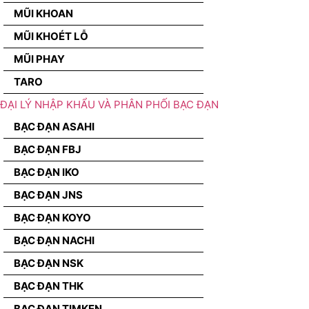
MŨI KHOAN
MŨI KHOÉT LỖ
MŨI PHAY
TARO
ĐẠI LÝ NHẬP KHẨU VÀ PHÂN PHỐI BẠC ĐẠN
BẠC ĐẠN ASAHI
BẠC ĐẠN FBJ
BẠC ĐẠN IKO
BẠC ĐẠN JNS
BẠC ĐẠN KOYO
BẠC ĐẠN NACHI
BẠC ĐẠN NSK
BẠC ĐẠN THK
BẠC ĐẠN TIMKEN