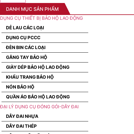
DANH MỤC SẢN PHẨM
DỤNG CỤ THIẾT BỊ BẢO HỘ LAO ĐỘNG
DẺ LAU CÁC LOẠI
DỤNG CỤ PCCC
ĐÈN BIN CÁC LOẠI
GĂNG TAY BẢO HỘ
GIÀY DÉP BẢO HỘ LAO ĐỘNG
KHẨU TRANG BẢO HỘ
NÓN BẢO HỘ
QUẦN ÁO BẢO HỘ LAO ĐỘNG
ĐẠI LÝ DỤNG CỤ ĐÓNG GÓI-DÂY ĐAI
DÂY ĐAI NHỰA
DÂY ĐAI THÉP