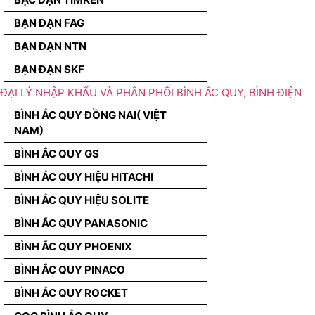
BẠN ĐẠN FAG
BẠN ĐẠN NTN
BẠN ĐẠN SKF
ĐẠI LÝ NHẬP KHẨU VÀ PHÂN PHỐI BÌNH ẮC QUY, BÌNH ĐIỆN
BÌNH ẮC QUY ĐỒNG NAI( VIỆT
NAM)
BÌNH ẮC QUY GS
BÌNH ẮC QUY HIỆU HITACHI
BÌNH ẮC QUY HIỆU SOLITE
BÌNH ẮC QUY PANASONIC
BÌNH ẮC QUY PHOENIX
BÌNH ẮC QUY PINACO
BÌNH ẮC QUY ROCKET