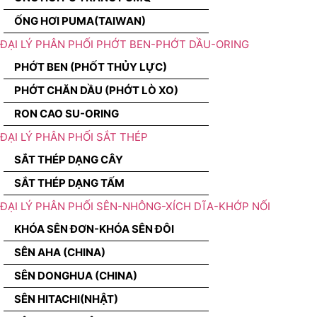
ỐNG HƠI PUMA(TAIWAN)
ĐẠI LÝ PHÂN PHỐI PHỚT BEN-PHỚT DẦU-ORING
PHỚT BEN (PHỐT THỦY LỰC)
PHỚT CHĂN DẦU (PHỚT LÒ XO)
RON CAO SU-ORING
ĐẠI LÝ PHÂN PHỐI SẮT THÉP
SẮT THÉP DẠNG CÂY
SẮT THÉP DẠNG TẤM
ĐẠI LÝ PHÂN PHỐI SÊN-NHÔNG-XÍCH DĨA-KHỚP NỐI
KHÓA SÊN ĐƠN-KHÓA SÊN ĐÔI
SÊN AHA (CHINA)
SÊN DONGHUA (CHINA)
SÊN HITACHI(NHẬT)