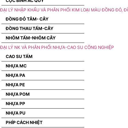
CỌC BÌNH ẮC QUY
ĐẠI LÝ NHẬP KHẨU VÀ PHÂN PHỐI KIM LOẠI MÀU ĐỒNG ĐỎ, 
ĐỒNG ĐỎ TÂM- CÂY
ĐỒNG THAU TẤM-CÂY
NHÔM TẤM-NHÔM CÂY
ĐẠI LÝ NK VÀ PHÂN PHỐI NHỰA-CAO SU CÔNG NGHIỆP
CAO SU TẤM
NHỰA MC
NHỰA PA
NHỰA PE
NHỰA POM
NHỰA PP
NHỰA PU
PHÍP CÁCH NHIỆT