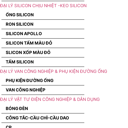
ĐẠI LÝ SILICON CHỊU NHIỆT -KEO SILICON
ỐNG SILICON
RON SILICON
SILICON APOLLO
SILICON TẤM MÀU ĐỎ
SLICON XỐP MÀU ĐỎ
TẤM SILICON
ĐẠI LÝ VAN CÔNG NGHIỆP & PHỤ KIỆN ĐƯỜNG ỐNG
PHỤ KIỆN ĐƯỜNG ỐNG
VAN CÔNG NGHIỆP
ĐẠI LÝ VẬT TƯ ĐIỆN CÔNG NGHIỆP & DÂN DỤNG
BÓNG ĐÈN
CÔNG TẮC-CẦU CHÌ-CẦU DAO
CP