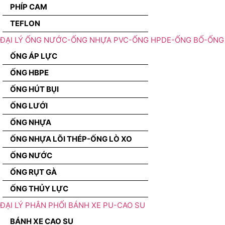
PHÍP CAM
TEFLON
ĐẠI LÝ ỐNG NƯỚC-ỐNG NHỰA PVC-ỐNG HPDE-ỐNG BỐ-ỐNG 
ỐNG ÁP LỰC
ỐNG HBPE
ỐNG HÚT BỤI
ỐNG LƯỚI
ỐNG NHỰA
ỐNG NHỰA LÕI THÉP-ỐNG LÒ XO
ỐNG NƯỚC
ỐNG RỤT GÀ
ỐNG THỦY LỰC
ĐẠI LÝ PHÂN PHỐI BÁNH XE PU-CAO SU
BÁNH XE CAO SU