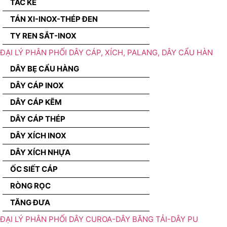
TẮC KÊ
TÁN XI-INOX-THÉP ĐEN
TY REN SẮT-INOX
ĐẠI LÝ PHÂN PHỐI DÂY CÁP, XÍCH, PALANG, DÂY CẨU HÀN
DÂY BẸ CẨU HÀNG
DÂY CÁP INOX
DÂY CÁP KẼM
DÂY CÁP THÉP
DÂY XÍCH INOX
DÂY XÍCH NHỰA
ỐC SIẾT CÁP
RÒNG RỌC
TĂNG ĐƯA
ĐẠI LÝ PHÂN PHỐI DÂY CUROA-DÂY BĂNG TẢI-DÂY PU