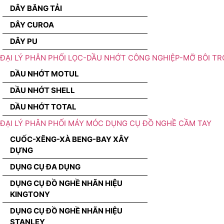
DÂY BĂNG TẢI
DÂY CUROA
DÂY PU
ĐẠI LÝ PHÂN PHỐI LỌC-DẦU NHỚT CÔNG NGHIỆP-MỠ BÔI TR
DẦU NHỚT MOTUL
DẦU NHỚT SHELL
DẦU NHỚT TOTAL
ĐẠI LÝ PHÂN PHỐI MÁY MÓC DỤNG CỤ ĐỒ NGHỀ CẦM TAY
CUỐC-XẼNG-XÀ BENG-BAY XÂY
DỰNG
DỤNG CỤ ĐA DỤNG
DỤNG CỤ ĐỒ NGHỀ NHÃN HIỆU
KINGTONY
DỤNG CỤ ĐỒ NGHỀ NHÃN HIỆU
STANLEY