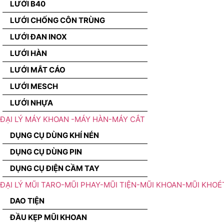
LƯỚI B40
LƯỚI CHỐNG CÔN TRÙNG
LƯỚI ĐAN INOX
LƯỚI HÀN
LƯỚI MẮT CÁO
LƯỚI MESCH
LƯỚI NHỰA
ĐẠI LÝ MÁY KHOAN -MÁY HÀN-MÁY CẮT
DỤNG CỤ DÙNG KHÍ NÉN
DỤNG CỤ DÙNG PIN
DỤNG CỤ ĐIỆN CẦM TAY
ĐẠI LÝ MŨI TARO-MŨI PHAY-MŨI TIỆN-MŨI KHOAN-MŨI KHOÉ
DAO TIỆN
ĐẦU KẸP MŨI KHOAN