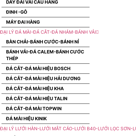
DÂY ĐAI VÃI CẨU HÀNG
ĐINH -GỖ
MÁY ĐAI HÀNG
ĐẠI LÝ ĐÁ MÀI-ĐÁ CẮT-ĐÁ NHÁM-BÁNH VẢI
BÀN CHẢI-BÁNH CƯỚC-BÁNH NỈ
BÁNH VẢI-ĐÁ CALEM-BÁNH CƯỚC
THÉP
ĐÁ CẮT-ĐÁ MÀI HIỆU BOSCH
ĐÁ CẮT-ĐÁ MÀI HIỆU HẢI DƯƠNG
ĐÁ CẮT-ĐÁ MÀI HIỆU KHA
ĐÁ CẮT-ĐÁ MÀI HIỆU TALIN
ĐÁ CẮT-ĐÁ MÀI TOPWIN
ĐÁ MÀI HIỆU KINIK
ĐẠI LÝ LƯỚI HÀN-LƯỚI MẮT CÁO-LƯỚI B40-LƯỚI LỌC SƠN-