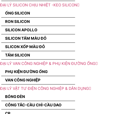
ĐẠI LÝ SILICON CHỊU NHIỆT -KEO SILICON
ỐNG SILICON
RON SILICON
SILICON APOLLO
SILICON TẤM MÀU ĐỎ
SLICON XỐP MÀU ĐỎ
TẤM SILICON
ĐẠI LÝ VAN CÔNG NGHIỆP & PHỤ KIỆN ĐƯỜNG ỐNG
PHỤ KIỆN ĐƯỜNG ỐNG
VAN CÔNG NGHIỆP
ĐẠI LÝ VẬT TƯ ĐIỆN CÔNG NGHIỆP & DÂN DỤNG
BÓNG ĐÈN
CÔNG TẮC-CẦU CHÌ-CẦU DAO
CP