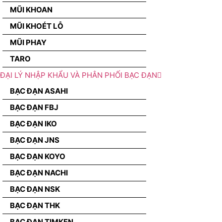
MŨI KHOAN
MŨI KHOÉT LỖ
MŨI PHAY
TARO
ĐẠI LÝ NHẬP KHẨU VÀ PHÂN PHỐI BẠC ĐẠN
BẠC ĐẠN ASAHI
BẠC ĐẠN FBJ
BẠC ĐẠN IKO
BẠC ĐẠN JNS
BẠC ĐẠN KOYO
BẠC ĐẠN NACHI
BẠC ĐẠN NSK
BẠC ĐẠN THK
BẠC ĐẠN TIMKEN