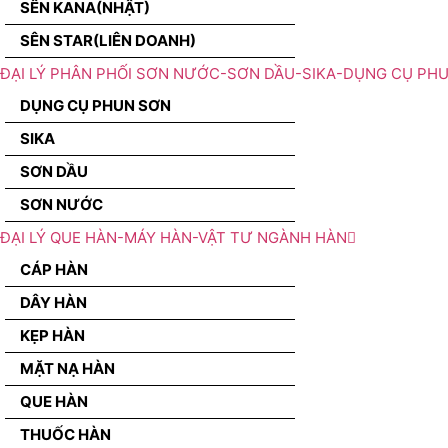
SÊN KANA(NHẬT)
SÊN STAR(LIÊN DOANH)
ĐẠI LÝ PHÂN PHỐI SƠN NƯỚC-SƠN DẦU-SIKA-DỤNG CỤ PH
DỤNG CỤ PHUN SƠN
SIKA
SƠN DẦU
SƠN NƯỚC
ĐẠI LÝ QUE HÀN-MÁY HÀN-VẬT TƯ NGÀNH HÀN
CÁP HÀN
DÂY HÀN
KẸP HÀN
MẶT NẠ HÀN
QUE HÀN
THUỐC HÀN