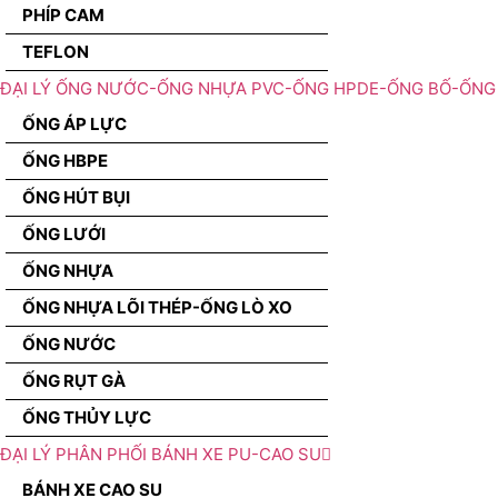
PHÍP CAM
TEFLON
ĐẠI LÝ ỐNG NƯỚC-ỐNG NHỰA PVC-ỐNG HPDE-ỐNG BỐ-ỐNG 
ỐNG ÁP LỰC
ỐNG HBPE
ỐNG HÚT BỤI
ỐNG LƯỚI
ỐNG NHỰA
ỐNG NHỰA LÕI THÉP-ỐNG LÒ XO
ỐNG NƯỚC
ỐNG RỤT GÀ
ỐNG THỦY LỰC
ĐẠI LÝ PHÂN PHỐI BÁNH XE PU-CAO SU
BÁNH XE CAO SU