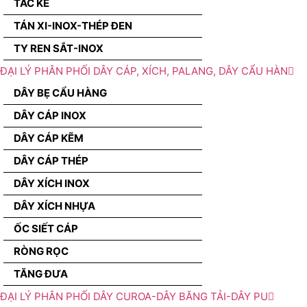
TẮC KÊ
TÁN XI-INOX-THÉP ĐEN
TY REN SẮT-INOX
ĐẠI LÝ PHÂN PHỐI DÂY CÁP, XÍCH, PALANG, DÂY CẨU HÀN
DÂY BẸ CẨU HÀNG
DÂY CÁP INOX
DÂY CÁP KẼM
DÂY CÁP THÉP
DÂY XÍCH INOX
DÂY XÍCH NHỰA
ỐC SIẾT CÁP
RÒNG RỌC
TĂNG ĐƯA
ĐẠI LÝ PHÂN PHỐI DÂY CUROA-DÂY BĂNG TẢI-DÂY PU