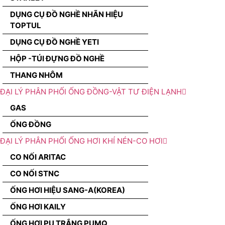
DỤNG CỤ ĐỒ NGHỀ NHÃN HIỆU
TOPTUL
DỤNG CỤ ĐỒ NGHỀ YETI
HỘP -TÚI ĐỰNG ĐỒ NGHỀ
THANG NHÔM
ĐẠI LÝ PHÂN PHỐI ỐNG ĐỒNG-VẬT TƯ ĐIỆN LẠNH
GAS
ỐNG ĐỒNG
ĐẠI LÝ PHÂN PHỐI ỐNG HƠI KHÍ NÉN-CO HƠI
CO NỐI ARITAC
CO NỐI STNC
ỐNG HƠI HIỆU SANG-A(KOREA)
ỐNG HƠI KAILY
ỐNG HƠI PU TRẮNG PUMQ