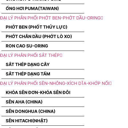
ỐNG HƠI PUMA(TAIWAN)
ĐẠI LÝ PHÂN PHỐI PHỚT BEN-PHỚT DẦU-ORING
PHỚT BEN (PHỐT THỦY LỰC)
PHỚT CHĂN DẦU (PHỚT LÒ XO)
RON CAO SU-ORING
ĐẠI LÝ PHÂN PHỐI SẮT THÉP
SẮT THÉP DẠNG CÂY
SẮT THÉP DẠNG TẤM
ĐẠI LÝ PHÂN PHỐI SÊN-NHÔNG-XÍCH DĨA-KHỚP NỐI
KHÓA SÊN ĐƠN-KHÓA SÊN ĐÔI
SÊN AHA (CHINA)
SÊN DONGHUA (CHINA)
SÊN HITACHI(NHẬT)