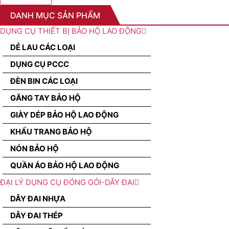
DANH MỤC SẢN PHẨM
DỤNG CỤ THIẾT BỊ BẢO HỘ LAO ĐỘNG
DẺ LAU CÁC LOẠI
DỤNG CỤ PCCC
ĐÈN BIN CÁC LOẠI
GĂNG TAY BẢO HỘ
GIÀY DÉP BẢO HỘ LAO ĐỘNG
KHẨU TRANG BẢO HỘ
NÓN BẢO HỘ
QUẦN ÁO BẢO HỘ LAO ĐỘNG
ĐẠI LÝ DỤNG CỤ ĐÓNG GÓI-DÂY ĐAI
DÂY ĐAI NHỰA
DÂY ĐAI THÉP