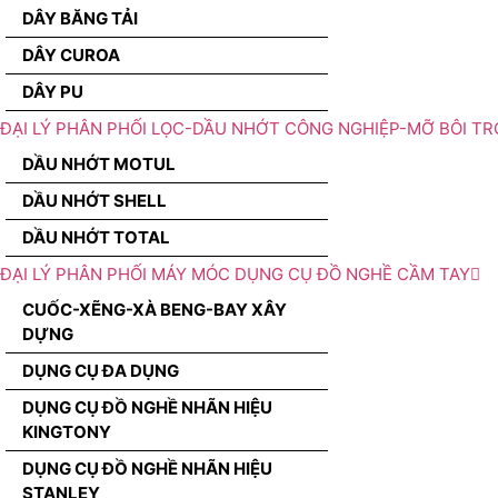
DÂY BĂNG TẢI
DÂY CUROA
DÂY PU
ĐẠI LÝ PHÂN PHỐI LỌC-DẦU NHỚT CÔNG NGHIỆP-MỠ BÔI TR
DẦU NHỚT MOTUL
DẦU NHỚT SHELL
DẦU NHỚT TOTAL
ĐẠI LÝ PHÂN PHỐI MÁY MÓC DỤNG CỤ ĐỒ NGHỀ CẦM TAY
CUỐC-XẼNG-XÀ BENG-BAY XÂY
DỰNG
DỤNG CỤ ĐA DỤNG
DỤNG CỤ ĐỒ NGHỀ NHÃN HIỆU
KINGTONY
DỤNG CỤ ĐỒ NGHỀ NHÃN HIỆU
STANLEY