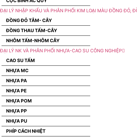
CỌC BÌNH ẮC QUY
ĐẠI LÝ NHẬP KHẨU VÀ PHÂN PHỐI KIM LOẠI MÀU ĐỒNG ĐỎ, 
ĐỒNG ĐỎ TÂM- CÂY
ĐỒNG THAU TẤM-CÂY
NHÔM TẤM-NHÔM CÂY
ĐẠI LÝ NK VÀ PHÂN PHỐI NHỰA-CAO SU CÔNG NGHIỆP
CAO SU TẤM
NHỰA MC
NHỰA PA
NHỰA PE
NHỰA POM
NHỰA PP
NHỰA PU
PHÍP CÁCH NHIỆT