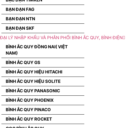
BẠN ĐẠN FAG
BẠN ĐẠN NTN
BẠN ĐẠN SKF
ĐẠI LÝ NHẬP KHẨU VÀ PHÂN PHỐI BÌNH ẮC QUY, BÌNH ĐIỆN
BÌNH ẮC QUY ĐỒNG NAI( VIỆT
NAM)
BÌNH ẮC QUY GS
BÌNH ẮC QUY HIỆU HITACHI
BÌNH ẮC QUY HIỆU SOLITE
BÌNH ẮC QUY PANASONIC
BÌNH ẮC QUY PHOENIX
BÌNH ẮC QUY PINACO
BÌNH ẮC QUY ROCKET