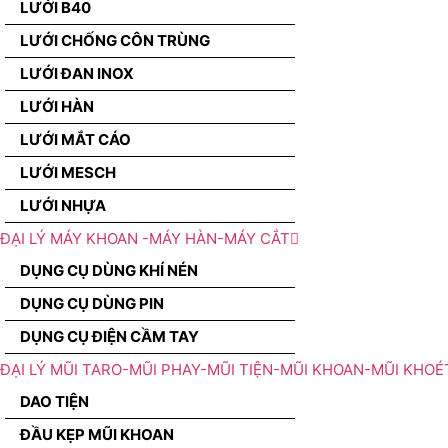
LƯỚI B40
LƯỚI CHỐNG CÔN TRÙNG
LƯỚI ĐAN INOX
LƯỚI HÀN
LƯỚI MẮT CÁO
LƯỚI MESCH
LƯỚI NHỰA
ĐẠI LÝ MÁY KHOAN -MÁY HÀN-MÁY CẮT
DỤNG CỤ DÙNG KHÍ NÉN
DỤNG CỤ DÙNG PIN
DỤNG CỤ ĐIỆN CẦM TAY
ĐẠI LÝ MŨI TARO-MŨI PHAY-MŨI TIỆN-MŨI KHOAN-MŨI KHOÉ
DAO TIỆN
ĐẦU KẸP MŨI KHOAN