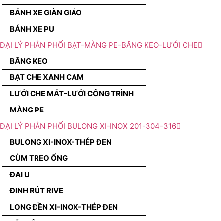
BÁNH XE GIÀN GIÁO
BÁNH XE PU
ĐẠI LÝ PHÂN PHỐI BẠT-MÀNG PE-BĂNG KEO-LƯỚI CHE
BĂNG KEO
BẠT CHE XANH CAM
LƯỚI CHE MÁT-LƯỚI CÔNG TRÌNH
MÀNG PE
ĐẠI LÝ PHÂN PHỐI BULONG XI-INOX 201-304-316
BULONG XI-INOX-THÉP ĐEN
CÙM TREO ỐNG
ĐAI U
ĐINH RÚT RIVE
LONG ĐỀN XI-INOX-THÉP ĐEN