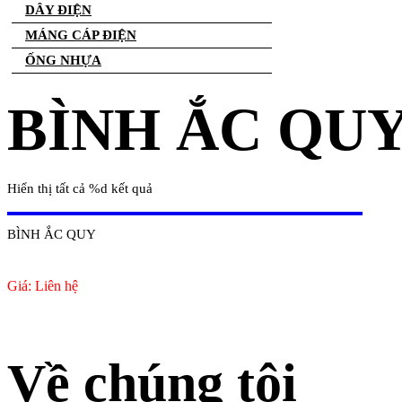
DÂY ĐIỆN
MÁNG CÁP ĐIỆN
ỐNG NHỰA
BÌNH ẮC QU
Hiển thị tất cả %d kết quả
BÌNH ẮC QUY
Giá: Liên hệ
Về chúng tôi