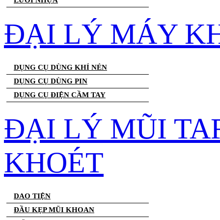
LƯỚI NHỰA
ĐẠI LÝ MÁY K
DỤNG CỤ DÙNG KHÍ NÉN
DỤNG CỤ DÙNG PIN
DỤNG CỤ ĐIỆN CẦM TAY
ĐẠI LÝ MŨI T
KHOÉT
DAO TIỆN
ĐẦU KẸP MŨI KHOAN