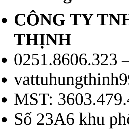
CÔNG TY TN
THỊNH
0251.8606.323 –
vattuhungthinh
MST: 3603.479.
Số 23A6 khu ph