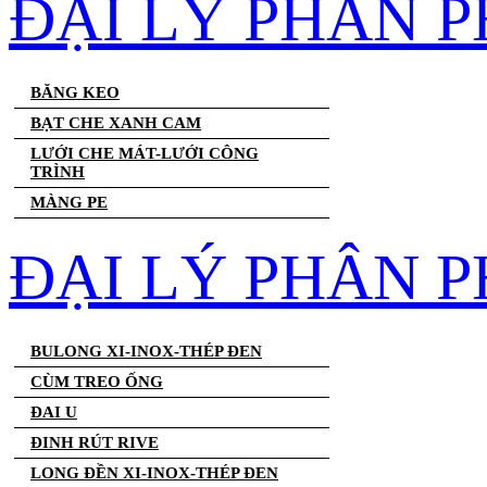
ĐẠI LÝ PHÂN 
BĂNG KEO
BẠT CHE XANH CAM
LƯỚI CHE MÁT-LƯỚI CÔNG
TRÌNH
MÀNG PE
ĐẠI LÝ PHÂN P
BULONG XI-INOX-THÉP ĐEN
CÙM TREO ỐNG
ĐAI U
ĐINH RÚT RIVE
LONG ĐỀN XI-INOX-THÉP ĐEN