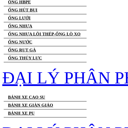
ỐNG HBPE
ỐNG HÚT BỤI
ỐNG LƯỚI
ỐNG NHỰA
ỐNG NHỰA LÕI THÉP-ỐNG LÒ XO
ỐNG NƯỚC
ỐNG RỤT GÀ
ỐNG THỦY LỰC
ĐẠI LÝ PHÂN P
BÁNH XE CAO SU
BÁNH XE GIÀN GIÁO
BÁNH XE PU