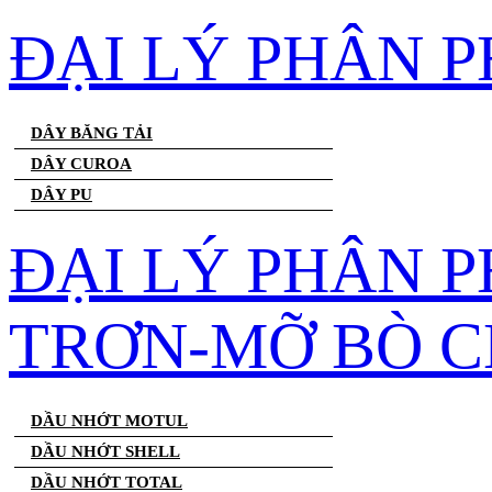
ĐẠI LÝ PHÂN 
DÂY BĂNG TẢI
DÂY CUROA
DÂY PU
ĐẠI LÝ PHÂN 
TRƠN-MỠ BÒ C
DẦU NHỚT MOTUL
DẦU NHỚT SHELL
DẦU NHỚT TOTAL