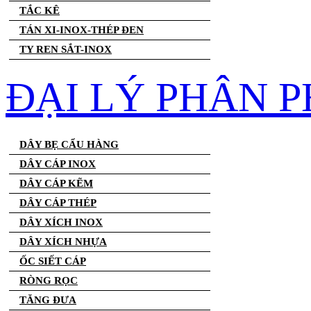
TẮC KÊ
TÁN XI-INOX-THÉP ĐEN
TY REN SẮT-INOX
ĐẠI LÝ PHÂN P
DÂY BẸ CẨU HÀNG
DÂY CÁP INOX
DÂY CÁP KẼM
DÂY CÁP THÉP
DÂY XÍCH INOX
DÂY XÍCH NHỰA
ỐC SIẾT CÁP
RÒNG RỌC
TĂNG ĐƯA