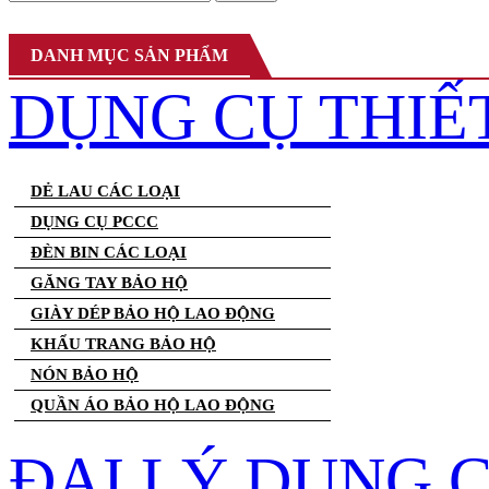
DANH MỤC SẢN PHẨM
DỤNG CỤ THIẾ
DẺ LAU CÁC LOẠI
DỤNG CỤ PCCC
ĐÈN BIN CÁC LOẠI
GĂNG TAY BẢO HỘ
GIÀY DÉP BẢO HỘ LAO ĐỘNG
KHẨU TRANG BẢO HỘ
NÓN BẢO HỘ
QUẦN ÁO BẢO HỘ LAO ĐỘNG
ĐẠI LÝ DỤNG 