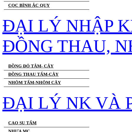
CỌC BÌNH ẮC QUY
ĐẠI LÝ NHẬP 
ĐỒNG THAU, 
ĐỒNG ĐỎ TÂM- CÂY
ĐỒNG THAU TẤM-CÂY
NHÔM TẤM-NHÔM CÂY
ĐẠI LÝ NK VÀ
CAO SU TẤM
NHỰA MC