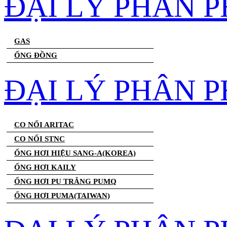
ĐẠI LÝ PHÂN 
GAS
ỐNG ĐỒNG
ĐẠI LÝ PHÂN P
CO NỐI ARITAC
CO NỐI STNC
ỐNG HƠI HIỆU SANG-A(KOREA)
ỐNG HƠI KAILY
ỐNG HƠI PU TRẮNG PUMQ
ỐNG HƠI PUMA(TAIWAN)