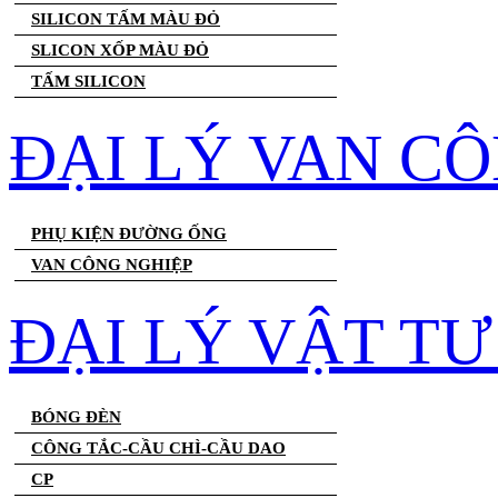
SILICON TẤM MÀU ĐỎ
SLICON XỐP MÀU ĐỎ
TẤM SILICON
ĐẠI LÝ VAN C
PHỤ KIỆN ĐƯỜNG ỐNG
VAN CÔNG NGHIỆP
ĐẠI LÝ VẬT T
BÓNG ĐÈN
CÔNG TẮC-CẦU CHÌ-CẦU DAO
CP