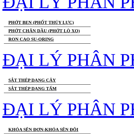
ĐẠI LÝ PHÂN 
PHỚT BEN (PHỐT THỦY LỰC)
PHỚT CHĂN DẦU (PHỚT LÒ XO)
RON CAO SU-ORING
ĐẠI LÝ PHÂN P
SẮT THÉP DẠNG CÂY
SẮT THÉP DẠNG TẤM
ĐẠI LÝ PHÂN P
KHÓA SÊN ĐƠN-KHÓA SÊN ĐÔI