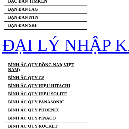
BẠC ĐẠN TIMKEN
BẠN ĐẠN FAG
BẠN ĐẠN NTN
BẠN ĐẠN SKF
ĐẠI LÝ NHẬP K
BÌNH ẮC QUY ĐỒNG NAI( VIỆT
NAM)
BÌNH ẮC QUY GS
BÌNH ẮC QUY HIỆU HITACHI
BÌNH ẮC QUY HIỆU SOLITE
BÌNH ẮC QUY PANASONIC
BÌNH ẮC QUY PHOENIX
BÌNH ẮC QUY PINACO
BÌNH ẮC QUY ROCKET