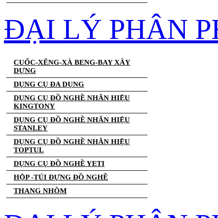
ĐẠI LÝ PHÂN 
CUỐC-XẼNG-XÀ BENG-BAY XÂY
DỰNG
DỤNG CỤ ĐA DỤNG
DỤNG CỤ ĐỒ NGHỀ NHÃN HIỆU
KINGTONY
DỤNG CỤ ĐỒ NGHỀ NHÃN HIỆU
STANLEY
DỤNG CỤ ĐỒ NGHỀ NHÃN HIỆU
TOPTUL
DỤNG CỤ ĐỒ NGHỀ YETI
HỘP -TÚI ĐỰNG ĐỒ NGHỀ
THANG NHÔM