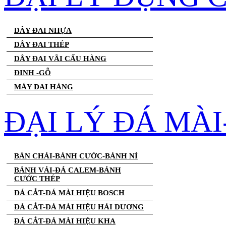
DÂY ĐAI NHỰA
DÂY ĐAI THÉP
DÂY ĐAI VÃI CẨU HÀNG
ĐINH -GỖ
MÁY ĐAI HÀNG
ĐẠI LÝ ĐÁ MÀ
BÀN CHẢI-BÁNH CƯỚC-BÁNH NỈ
BÁNH VẢI-ĐÁ CALEM-BÁNH
CƯỚC THÉP
ĐÁ CẮT-ĐÁ MÀI HIỆU BOSCH
ĐÁ CẮT-ĐÁ MÀI HIỆU HẢI DƯƠNG
ĐÁ CẮT-ĐÁ MÀI HIỆU KHA