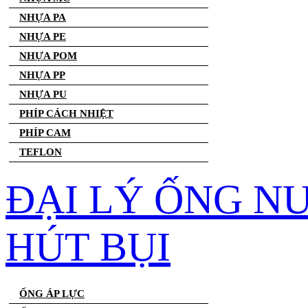
NHỰA PA
NHỰA PE
NHỰA POM
NHỰA PP
NHỰA PU
PHÍP CÁCH NHIỆT
PHÍP CAM
TEFLON
ĐẠI LÝ ỐNG N
HÚT BỤI
ỐNG ÁP LỰC