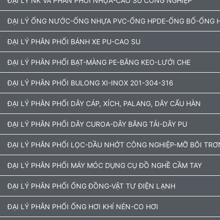
ĐẠI LÝ NK VÀ PHÂN PHỐI NHỰA-CAO SU CÔNG NGHIỆP
ĐẠI LÝ ỐNG NƯỚC-ỐNG NHỰA PVC-ỐNG HPDE-ỐNG BỐ-ỐNG H
ĐẠI LÝ PHÂN PHỐI BÁNH XE PU-CAO SU
ĐẠI LÝ PHÂN PHỐI BẠT-MÀNG PE-BĂNG KEO-LƯỚI CHE
ĐẠI LÝ PHÂN PHỐI BULONG XI-INOX 201-304-316
ĐẠI LÝ PHÂN PHỐI DÂY CÁP, XÍCH, PALANG, DÂY CẨU HÀN
ĐẠI LÝ PHÂN PHỐI DÂY CUROA-DÂY BĂNG TẢI-DÂY PU
ĐẠI LÝ PHÂN PHỐI LỌC-DẦU NHỚT CÔNG NGHIỆP-MỠ BÔI TRƠ
ĐẠI LÝ PHÂN PHỐI MÁY MÓC DỤNG CỤ ĐỒ NGHỀ CẦM TAY
ĐẠI LÝ PHÂN PHỐI ỐNG ĐỒNG-VẬT TƯ ĐIỆN LẠNH
ĐẠI LÝ PHÂN PHỐI ỐNG HƠI KHÍ NÉN-CO HƠI