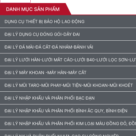
DANH MỤC SẢN PHẨM
DỤNG CỤ THIẾT BỊ BẢO HỘ LAO ĐỘNG
ĐẠI LÝ DỤNG CỤ ĐÓNG GÓI-DÂY ĐAI
ĐẠI LÝ ĐÁ MÀI-ĐÁ CẮT-ĐÁ NHÁM-BÁNH VẢI
ĐẠI LÝ LƯỚI HÀN-LƯỚI MẮT CÁO-LƯỚI B40-LƯỚI LỌC SƠN-L
ĐẠI LÝ MÁY KHOAN -MÁY HÀN-MÁY CẮT
ĐẠI LÝ MŨI TARO-MŨI PHAY-MŨI TIỆN-MŨI KHOAN-MŨI KHOÉT
ĐẠI LÝ NHẬP KHẨU VÀ PHÂN PHỐI BẠC ĐẠN
ĐẠI LÝ NHẬP KHẨU VÀ PHÂN PHỐI BÌNH ẮC QUY, BÌNH ĐIỆN
ĐẠI LÝ NHẬP KHẨU VÀ PHÂN PHỐI KIM LOẠI MÀU ĐỒNG ĐỎ, Đ