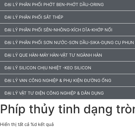
ĐẠI LÝ PHÂN PHỐI PHỚT BEN-PHỚT DẦU-ORING
ĐẠI LÝ PHÂN PHỐI SẮT THÉP
ĐẠI LÝ PHÂN PHỐI SÊN-NHÔNG-XÍCH DĨA-KHỚP NỐI
ĐẠI LÝ PHÂN PHỐI SƠN NƯỚC-SƠN DẦU-SIKA-DỤNG CỤ PHUN
ĐẠI LÝ QUE HÀN-MÁY HÀN-VẬT TƯ NGÀNH HÀN
ĐẠI LÝ SILICON CHỊU NHIỆT -KEO SILICON
ĐẠI LÝ VAN CÔNG NGHIỆP & PHỤ KIỆN ĐƯỜNG ỐNG
ĐẠI LÝ VẬT TƯ ĐIỆN CÔNG NGHIỆP & DÂN DỤNG
Phíp thủy tinh dạng trò
Hiển thị tất cả %d kết quả