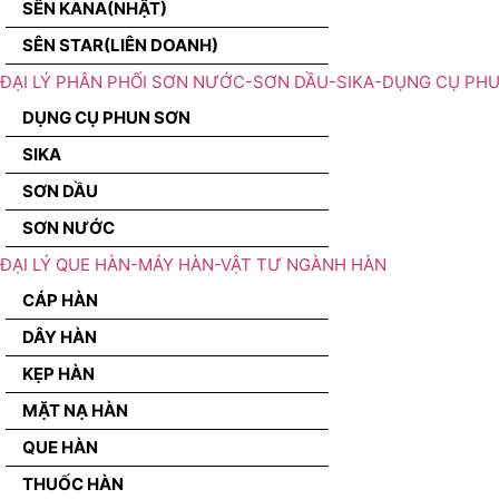
SÊN KANA(NHẬT)
SÊN STAR(LIÊN DOANH)
ĐẠI LÝ PHÂN PHỐI SƠN NƯỚC-SƠN DẦU-SIKA-DỤNG CỤ PH
DỤNG CỤ PHUN SƠN
SIKA
SƠN DẦU
SƠN NƯỚC
ĐẠI LÝ QUE HÀN-MÁY HÀN-VẬT TƯ NGÀNH HÀN
CÁP HÀN
DÂY HÀN
KẸP HÀN
MẶT NẠ HÀN
QUE HÀN
THUỐC HÀN