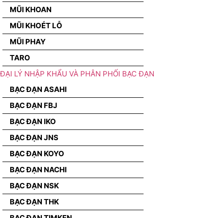
MŨI KHOAN
MŨI KHOÉT LỖ
MŨI PHAY
TARO
ĐẠI LÝ NHẬP KHẨU VÀ PHÂN PHỐI BẠC ĐẠN
BẠC ĐẠN ASAHI
BẠC ĐẠN FBJ
BẠC ĐẠN IKO
BẠC ĐẠN JNS
BẠC ĐẠN KOYO
BẠC ĐẠN NACHI
BẠC ĐẠN NSK
BẠC ĐẠN THK
BẠC ĐẠN TIMKEN