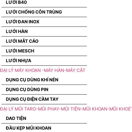
LƯỚI B40
LƯỚI CHỐNG CÔN TRÙNG
LƯỚI ĐAN INOX
LƯỚI HÀN
LƯỚI MẮT CÁO
LƯỚI MESCH
LƯỚI NHỰA
ĐẠI LÝ MÁY KHOAN -MÁY HÀN-MÁY CẮT
DỤNG CỤ DÙNG KHÍ NÉN
DỤNG CỤ DÙNG PIN
DỤNG CỤ ĐIỆN CẦM TAY
ĐẠI LÝ MŨI TARO-MŨI PHAY-MŨI TIỆN-MŨI KHOAN-MŨI KHOÉ
DAO TIỆN
ĐẦU KẸP MŨI KHOAN