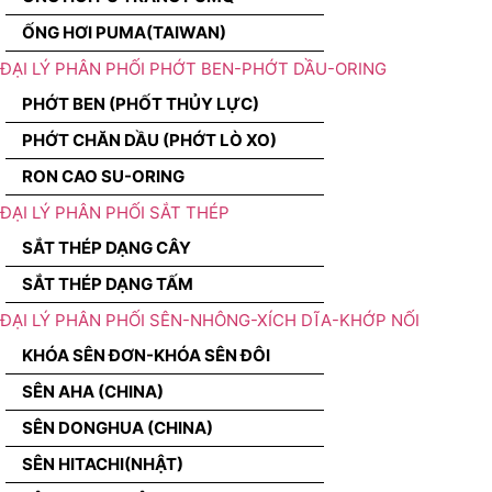
ỐNG HƠI PUMA(TAIWAN)
ĐẠI LÝ PHÂN PHỐI PHỚT BEN-PHỚT DẦU-ORING
PHỚT BEN (PHỐT THỦY LỰC)
PHỚT CHĂN DẦU (PHỚT LÒ XO)
RON CAO SU-ORING
ĐẠI LÝ PHÂN PHỐI SẮT THÉP
SẮT THÉP DẠNG CÂY
SẮT THÉP DẠNG TẤM
ĐẠI LÝ PHÂN PHỐI SÊN-NHÔNG-XÍCH DĨA-KHỚP NỐI
KHÓA SÊN ĐƠN-KHÓA SÊN ĐÔI
SÊN AHA (CHINA)
SÊN DONGHUA (CHINA)
SÊN HITACHI(NHẬT)