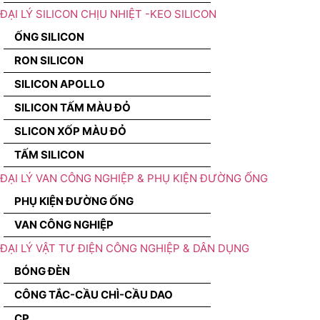
ĐẠI LÝ SILICON CHỊU NHIỆT -KEO SILICON
ỐNG SILICON
RON SILICON
SILICON APOLLO
SILICON TẤM MÀU ĐỎ
SLICON XỐP MÀU ĐỎ
TẤM SILICON
ĐẠI LÝ VAN CÔNG NGHIỆP & PHỤ KIỆN ĐƯỜNG ỐNG
PHỤ KIỆN ĐƯỜNG ỐNG
VAN CÔNG NGHIỆP
ĐẠI LÝ VẬT TƯ ĐIỆN CÔNG NGHIỆP & DÂN DỤNG
BÓNG ĐÈN
CÔNG TẮC-CẦU CHÌ-CẦU DAO
CP