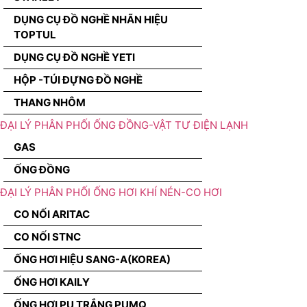
DỤNG CỤ ĐỒ NGHỀ NHÃN HIỆU
TOPTUL
DỤNG CỤ ĐỒ NGHỀ YETI
HỘP -TÚI ĐỰNG ĐỒ NGHỀ
THANG NHÔM
ĐẠI LÝ PHÂN PHỐI ỐNG ĐỒNG-VẬT TƯ ĐIỆN LẠNH
GAS
ỐNG ĐỒNG
ĐẠI LÝ PHÂN PHỐI ỐNG HƠI KHÍ NÉN-CO HƠI
CO NỐI ARITAC
CO NỐI STNC
ỐNG HƠI HIỆU SANG-A(KOREA)
ỐNG HƠI KAILY
ỐNG HƠI PU TRẮNG PUMQ