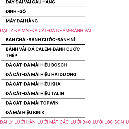
DÂY ĐAI VÃI CẨU HÀNG
ĐINH -GỖ
MÁY ĐAI HÀNG
ĐẠI LÝ ĐÁ MÀI-ĐÁ CẮT-ĐÁ NHÁM-BÁNH VẢI
BÀN CHẢI-BÁNH CƯỚC-BÁNH NỈ
BÁNH VẢI-ĐÁ CALEM-BÁNH CƯỚC
THÉP
ĐÁ CẮT-ĐÁ MÀI HIỆU BOSCH
ĐÁ CẮT-ĐÁ MÀI HIỆU HẢI DƯƠNG
ĐÁ CẮT-ĐÁ MÀI HIỆU KHA
ĐÁ CẮT-ĐÁ MÀI HIỆU TALIN
ĐÁ CẮT-ĐÁ MÀI TOPWIN
ĐÁ MÀI HIỆU KINIK
ĐẠI LÝ LƯỚI HÀN-LƯỚI MẮT CÁO-LƯỚI B40-LƯỚI LỌC SƠN-