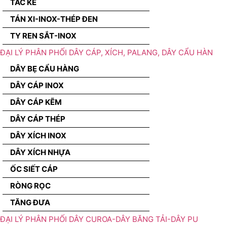
TẮC KÊ
TÁN XI-INOX-THÉP ĐEN
TY REN SẮT-INOX
ĐẠI LÝ PHÂN PHỐI DÂY CÁP, XÍCH, PALANG, DÂY CẨU HÀN
DÂY BẸ CẨU HÀNG
DÂY CÁP INOX
DÂY CÁP KẼM
DÂY CÁP THÉP
DÂY XÍCH INOX
DÂY XÍCH NHỰA
ỐC SIẾT CÁP
RÒNG RỌC
TĂNG ĐƯA
ĐẠI LÝ PHÂN PHỐI DÂY CUROA-DÂY BĂNG TẢI-DÂY PU