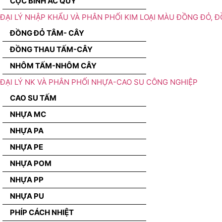
CỌC BÌNH ẮC QUY
ĐẠI LÝ NHẬP KHẨU VÀ PHÂN PHỐI KIM LOẠI MÀU ĐỒNG ĐỎ, 
ĐỒNG ĐỎ TÂM- CÂY
ĐỒNG THAU TẤM-CÂY
NHÔM TẤM-NHÔM CÂY
ĐẠI LÝ NK VÀ PHÂN PHỐI NHỰA-CAO SU CÔNG NGHIỆP
CAO SU TẤM
NHỰA MC
NHỰA PA
NHỰA PE
NHỰA POM
NHỰA PP
NHỰA PU
PHÍP CÁCH NHIỆT