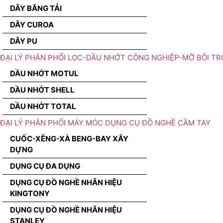
DÂY BĂNG TẢI
DÂY CUROA
DÂY PU
ĐẠI LÝ PHÂN PHỐI LỌC-DẦU NHỚT CÔNG NGHIỆP-MỠ BÔI TR
DẦU NHỚT MOTUL
DẦU NHỚT SHELL
DẦU NHỚT TOTAL
ĐẠI LÝ PHÂN PHỐI MÁY MÓC DỤNG CỤ ĐỒ NGHỀ CẦM TAY
CUỐC-XẼNG-XÀ BENG-BAY XÂY
DỰNG
DỤNG CỤ ĐA DỤNG
DỤNG CỤ ĐỒ NGHỀ NHÃN HIỆU
KINGTONY
DỤNG CỤ ĐỒ NGHỀ NHÃN HIỆU
STANLEY