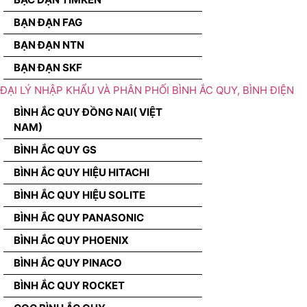
BẠN ĐẠN FAG
BẠN ĐẠN NTN
BẠN ĐẠN SKF
ĐẠI LÝ NHẬP KHẨU VÀ PHÂN PHỐI BÌNH ẮC QUY, BÌNH ĐIỆN
BÌNH ẮC QUY ĐỒNG NAI( VIỆT
NAM)
BÌNH ẮC QUY GS
BÌNH ẮC QUY HIỆU HITACHI
BÌNH ẮC QUY HIỆU SOLITE
BÌNH ẮC QUY PANASONIC
BÌNH ẮC QUY PHOENIX
BÌNH ẮC QUY PINACO
BÌNH ẮC QUY ROCKET