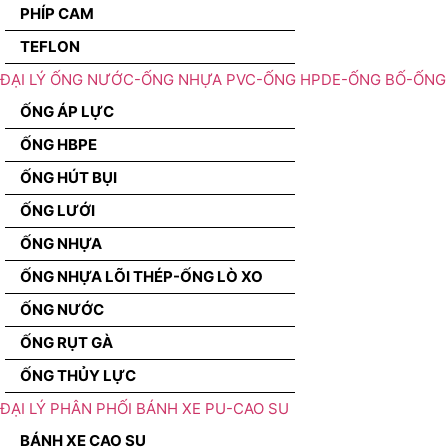
PHÍP CAM
TEFLON
ĐẠI LÝ ỐNG NƯỚC-ỐNG NHỰA PVC-ỐNG HPDE-ỐNG BỐ-ỐNG 
ỐNG ÁP LỰC
ỐNG HBPE
ỐNG HÚT BỤI
ỐNG LƯỚI
ỐNG NHỰA
ỐNG NHỰA LÕI THÉP-ỐNG LÒ XO
ỐNG NƯỚC
ỐNG RỤT GÀ
ỐNG THỦY LỰC
ĐẠI LÝ PHÂN PHỐI BÁNH XE PU-CAO SU
BÁNH XE CAO SU