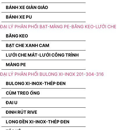
BÁNH XE GIÀN GIÁO
BÁNH XE PU
ĐẠI LÝ PHÂN PHỐI BẠT-MÀNG PE-BĂNG KEO-LƯỚI CHE
BĂNG KEO
BẠT CHE XANH CAM
LƯỚI CHE MÁT-LƯỚI CÔNG TRÌNH
MÀNG PE
ĐẠI LÝ PHÂN PHỐI BULONG XI-INOX 201-304-316
BULONG XI-INOX-THÉP ĐEN
CÙM TREO ỐNG
ĐAI U
ĐINH RÚT RIVE
LONG ĐỀN XI-INOX-THÉP ĐEN