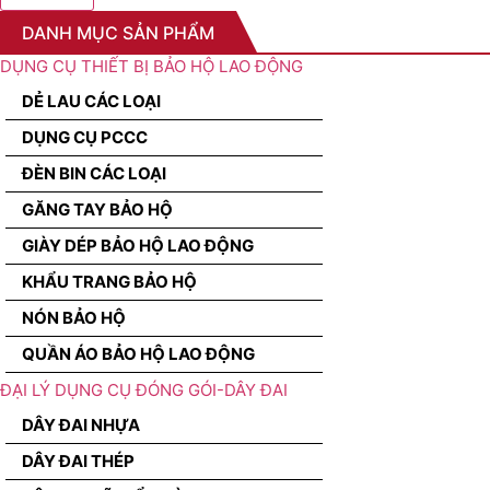
DANH MỤC SẢN PHẨM
DỤNG CỤ THIẾT BỊ BẢO HỘ LAO ĐỘNG
DẺ LAU CÁC LOẠI
DỤNG CỤ PCCC
ĐÈN BIN CÁC LOẠI
GĂNG TAY BẢO HỘ
GIÀY DÉP BẢO HỘ LAO ĐỘNG
KHẨU TRANG BẢO HỘ
NÓN BẢO HỘ
QUẦN ÁO BẢO HỘ LAO ĐỘNG
ĐẠI LÝ DỤNG CỤ ĐÓNG GÓI-DÂY ĐAI
DÂY ĐAI NHỰA
DÂY ĐAI THÉP