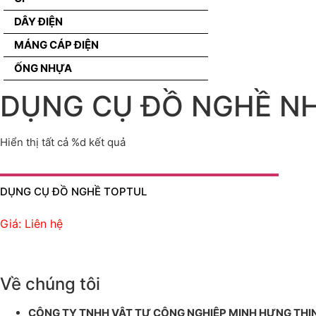
DÂY ĐIỆN
MÁNG CÁP ĐIỆN
ỐNG NHỰA
DỤNG CỤ ĐỒ NGHỀ NH
Hiển thị tất cả %d kết quả
DỤNG CỤ ĐỒ NGHỀ TOPTUL
Giá: Liên hệ
Về chúng tôi
CÔNG TY TNHH VẬT TƯ CÔNG NGHIỆP MINH HƯNG THỊ