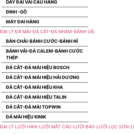
DÂY ĐAI VÃI CẨU HÀNG
ĐINH -GỖ
MÁY ĐAI HÀNG
ĐẠI LÝ ĐÁ MÀI-ĐÁ CẮT-ĐÁ NHÁM-BÁNH VẢI
BÀN CHẢI-BÁNH CƯỚC-BÁNH NỈ
BÁNH VẢI-ĐÁ CALEM-BÁNH CƯỚC
THÉP
ĐÁ CẮT-ĐÁ MÀI HIỆU BOSCH
ĐÁ CẮT-ĐÁ MÀI HIỆU HẢI DƯƠNG
ĐÁ CẮT-ĐÁ MÀI HIỆU KHA
ĐÁ CẮT-ĐÁ MÀI HIỆU TALIN
ĐÁ CẮT-ĐÁ MÀI TOPWIN
ĐÁ MÀI HIỆU KINIK
ĐẠI LÝ LƯỚI HÀN-LƯỚI MẮT CÁO-LƯỚI B40-LƯỚI LỌC SƠN-