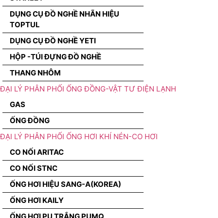
DỤNG CỤ ĐỒ NGHỀ NHÃN HIỆU
TOPTUL
DỤNG CỤ ĐỒ NGHỀ YETI
HỘP -TÚI ĐỰNG ĐỒ NGHỀ
THANG NHÔM
ĐẠI LÝ PHÂN PHỐI ỐNG ĐỒNG-VẬT TƯ ĐIỆN LẠNH
GAS
ỐNG ĐỒNG
ĐẠI LÝ PHÂN PHỐI ỐNG HƠI KHÍ NÉN-CO HƠI
CO NỐI ARITAC
CO NỐI STNC
ỐNG HƠI HIỆU SANG-A(KOREA)
ỐNG HƠI KAILY
ỐNG HƠI PU TRẮNG PUMQ