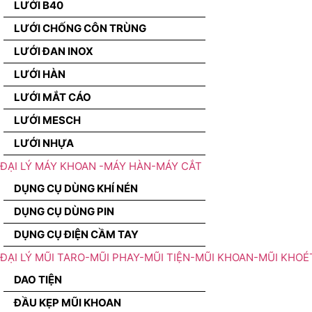
LƯỚI B40
LƯỚI CHỐNG CÔN TRÙNG
LƯỚI ĐAN INOX
LƯỚI HÀN
LƯỚI MẮT CÁO
LƯỚI MESCH
LƯỚI NHỰA
ĐẠI LÝ MÁY KHOAN -MÁY HÀN-MÁY CẮT
DỤNG CỤ DÙNG KHÍ NÉN
DỤNG CỤ DÙNG PIN
DỤNG CỤ ĐIỆN CẦM TAY
ĐẠI LÝ MŨI TARO-MŨI PHAY-MŨI TIỆN-MŨI KHOAN-MŨI KHOÉ
DAO TIỆN
ĐẦU KẸP MŨI KHOAN