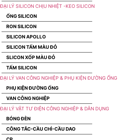
ĐẠI LÝ SILICON CHỊU NHIỆT -KEO SILICON
ỐNG SILICON
RON SILICON
SILICON APOLLO
SILICON TẤM MÀU ĐỎ
SLICON XỐP MÀU ĐỎ
TẤM SILICON
ĐẠI LÝ VAN CÔNG NGHIỆP & PHỤ KIỆN ĐƯỜNG ỐNG
PHỤ KIỆN ĐƯỜNG ỐNG
VAN CÔNG NGHIỆP
ĐẠI LÝ VẬT TƯ ĐIỆN CÔNG NGHIỆP & DÂN DỤNG
BÓNG ĐÈN
CÔNG TẮC-CẦU CHÌ-CẦU DAO
CP