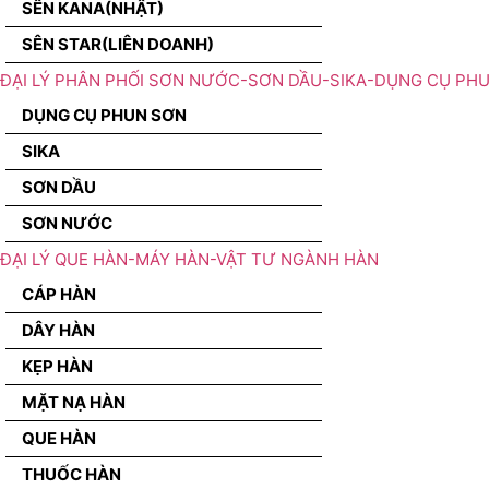
SÊN KANA(NHẬT)
SÊN STAR(LIÊN DOANH)
ĐẠI LÝ PHÂN PHỐI SƠN NƯỚC-SƠN DẦU-SIKA-DỤNG CỤ PH
DỤNG CỤ PHUN SƠN
SIKA
SƠN DẦU
SƠN NƯỚC
ĐẠI LÝ QUE HÀN-MÁY HÀN-VẬT TƯ NGÀNH HÀN
CÁP HÀN
DÂY HÀN
KẸP HÀN
MẶT NẠ HÀN
QUE HÀN
THUỐC HÀN