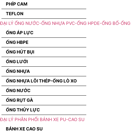
PHÍP CAM
TEFLON
ĐẠI LÝ ỐNG NƯỚC-ỐNG NHỰA PVC-ỐNG HPDE-ỐNG BỐ-ỐNG 
ỐNG ÁP LỰC
ỐNG HBPE
ỐNG HÚT BỤI
ỐNG LƯỚI
ỐNG NHỰA
ỐNG NHỰA LÕI THÉP-ỐNG LÒ XO
ỐNG NƯỚC
ỐNG RỤT GÀ
ỐNG THỦY LỰC
ĐẠI LÝ PHÂN PHỐI BÁNH XE PU-CAO SU
BÁNH XE CAO SU