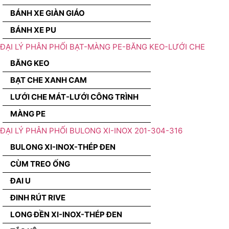
BÁNH XE GIÀN GIÁO
BÁNH XE PU
ĐẠI LÝ PHÂN PHỐI BẠT-MÀNG PE-BĂNG KEO-LƯỚI CHE
BĂNG KEO
BẠT CHE XANH CAM
LƯỚI CHE MÁT-LƯỚI CÔNG TRÌNH
MÀNG PE
ĐẠI LÝ PHÂN PHỐI BULONG XI-INOX 201-304-316
BULONG XI-INOX-THÉP ĐEN
CÙM TREO ỐNG
ĐAI U
ĐINH RÚT RIVE
LONG ĐỀN XI-INOX-THÉP ĐEN