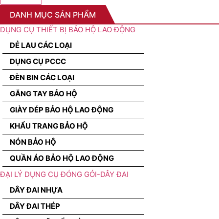
DANH MỤC SẢN PHẨM
DỤNG CỤ THIẾT BỊ BẢO HỘ LAO ĐỘNG
DẺ LAU CÁC LOẠI
DỤNG CỤ PCCC
ĐÈN BIN CÁC LOẠI
GĂNG TAY BẢO HỘ
GIÀY DÉP BẢO HỘ LAO ĐỘNG
KHẨU TRANG BẢO HỘ
NÓN BẢO HỘ
QUẦN ÁO BẢO HỘ LAO ĐỘNG
ĐẠI LÝ DỤNG CỤ ĐÓNG GÓI-DÂY ĐAI
DÂY ĐAI NHỰA
DÂY ĐAI THÉP