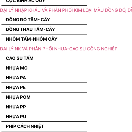
CỌC BÌNH ẮC QUY
ĐẠI LÝ NHẬP KHẨU VÀ PHÂN PHỐI KIM LOẠI MÀU ĐỒNG ĐỎ, 
ĐỒNG ĐỎ TÂM- CÂY
ĐỒNG THAU TẤM-CÂY
NHÔM TẤM-NHÔM CÂY
ĐẠI LÝ NK VÀ PHÂN PHỐI NHỰA-CAO SU CÔNG NGHIỆP
CAO SU TẤM
NHỰA MC
NHỰA PA
NHỰA PE
NHỰA POM
NHỰA PP
NHỰA PU
PHÍP CÁCH NHIỆT