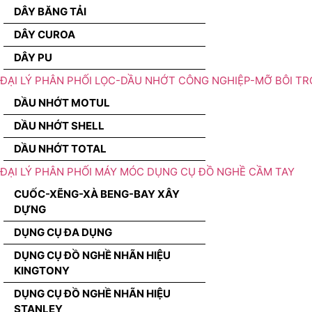
DÂY BĂNG TẢI
DÂY CUROA
DÂY PU
ĐẠI LÝ PHÂN PHỐI LỌC-DẦU NHỚT CÔNG NGHIỆP-MỠ BÔI TR
DẦU NHỚT MOTUL
DẦU NHỚT SHELL
DẦU NHỚT TOTAL
ĐẠI LÝ PHÂN PHỐI MÁY MÓC DỤNG CỤ ĐỒ NGHỀ CẦM TAY
CUỐC-XẼNG-XÀ BENG-BAY XÂY
DỰNG
DỤNG CỤ ĐA DỤNG
DỤNG CỤ ĐỒ NGHỀ NHÃN HIỆU
KINGTONY
DỤNG CỤ ĐỒ NGHỀ NHÃN HIỆU
STANLEY