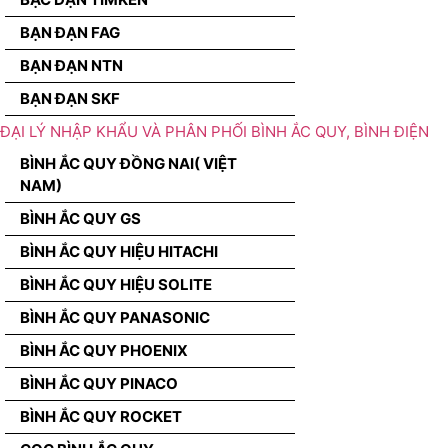
BẠN ĐẠN FAG
BẠN ĐẠN NTN
BẠN ĐẠN SKF
ĐẠI LÝ NHẬP KHẨU VÀ PHÂN PHỐI BÌNH ẮC QUY, BÌNH ĐIỆN
BÌNH ẮC QUY ĐỒNG NAI( VIỆT
NAM)
BÌNH ẮC QUY GS
BÌNH ẮC QUY HIỆU HITACHI
BÌNH ẮC QUY HIỆU SOLITE
BÌNH ẮC QUY PANASONIC
BÌNH ẮC QUY PHOENIX
BÌNH ẮC QUY PINACO
BÌNH ẮC QUY ROCKET