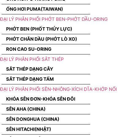
ỐNG HƠI PUMA(TAIWAN)
ĐẠI LÝ PHÂN PHỐI PHỚT BEN-PHỚT DẦU-ORING
PHỚT BEN (PHỐT THỦY LỰC)
PHỚT CHĂN DẦU (PHỚT LÒ XO)
RON CAO SU-ORING
ĐẠI LÝ PHÂN PHỐI SẮT THÉP
SẮT THÉP DẠNG CÂY
SẮT THÉP DẠNG TẤM
ĐẠI LÝ PHÂN PHỐI SÊN-NHÔNG-XÍCH DĨA-KHỚP NỐI
KHÓA SÊN ĐƠN-KHÓA SÊN ĐÔI
SÊN AHA (CHINA)
SÊN DONGHUA (CHINA)
SÊN HITACHI(NHẬT)