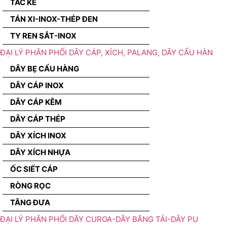
TẮC KÊ
TÁN XI-INOX-THÉP ĐEN
TY REN SẮT-INOX
ĐẠI LÝ PHÂN PHỐI DÂY CÁP, XÍCH, PALANG, DÂY CẨU HÀN
DÂY BẸ CẨU HÀNG
DÂY CÁP INOX
DÂY CÁP KẼM
DÂY CÁP THÉP
DÂY XÍCH INOX
DÂY XÍCH NHỰA
ỐC SIẾT CÁP
RÒNG RỌC
TĂNG ĐƯA
ĐẠI LÝ PHÂN PHỐI DÂY CUROA-DÂY BĂNG TẢI-DÂY PU