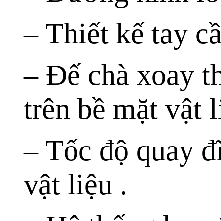
– Thiết kế tay 
– Đế chà xoay t
trên bề mặt vật 
– Tốc độ quay đĩ
vật liệu .