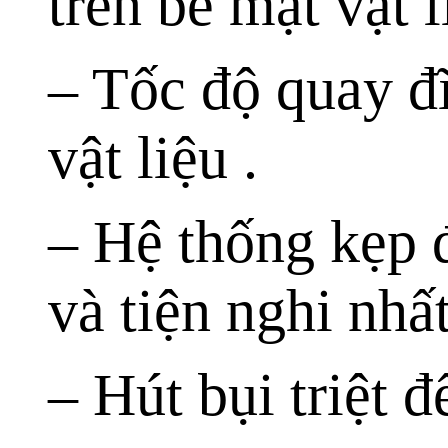
trên bề mặt vật 
– Tốc độ quay đĩ
vật liệu .
– Hệ thống kẹp đ
và tiện nghi nhấ
– Hút bụi triệt 