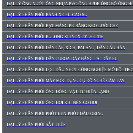
ĐẠI LÝ ỐNG NƯỚC-ỐNG NHỰA PVC-ỐNG HPDE-ỐNG BỐ-ỐNG HÚ
ĐẠI LÝ PHÂN PHỐI BÁNH XE PU-CAO SU
ĐẠI LÝ PHÂN PHỐI BẠT-MÀNG PE-BĂNG KEO-LƯỚI CHE
ĐẠI LÝ PHÂN PHỐI BULONG XI-INOX 201-304-316
ĐẠI LÝ PHÂN PHỐI DÂY CÁP, XÍCH, PALANG, DÂY CẨU HÀN
ĐẠI LÝ PHÂN PHỐI DÂY CUROA-DÂY BĂNG TẢI-DÂY PU
ĐẠI LÝ PHÂN PHỐI LỌC-DẦU NHỚT CÔNG NGHIỆP-MỠ BÔI TRƠ
ĐẠI LÝ PHÂN PHỐI MÁY MÓC DỤNG CỤ ĐỒ NGHỀ CẦM TAY
ĐẠI LÝ PHÂN PHỐI ỐNG ĐỒNG-VẬT TƯ ĐIỆN LẠNH
ĐẠI LÝ PHÂN PHỐI ỐNG HƠI KHÍ NÉN-CO HƠI
ĐẠI LÝ PHÂN PHỐI PHỚT BEN-PHỚT DẦU-ORING
ĐẠI LÝ PHÂN PHỐI SẮT THÉP