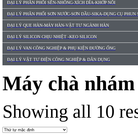
ĐẠI LÝ PHÂN PHỐI SÊN-NHÔNG-XÍCH DĨA-KHỚP NỐI
ĐẠI LÝ PHÂN PHỐI SƠN NƯỚC-SƠN DẦU-SIKA-DỤNG CỤ PHUN
ĐẠI LÝ QUE HÀN-MÁY HÀN-VẬT TƯ NGÀNH HÀN
ĐẠI LÝ SILICON CHỊU NHIỆT -KEO SILICON
ĐẠI LÝ VAN CÔNG NGHIỆP & PHỤ KIỆN ĐƯỜNG ỐNG
ĐẠI LÝ VẬT TƯ ĐIỆN CÔNG NGHIỆP & DÂN DỤNG
Máy chà nhám
Showing all 10 res