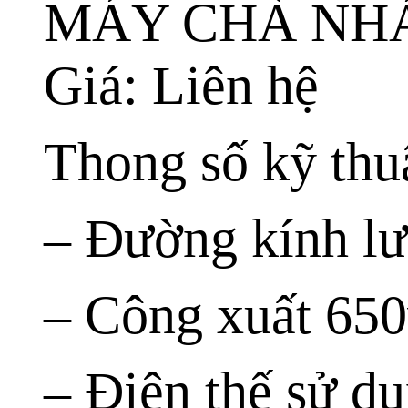
MÁY CHÀ NH
Giá: Liên hệ
Thong số kỹ th
– Đường kính l
– Công xuất 65
– Điện thế sử d