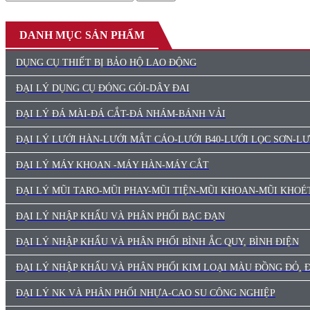
DANH MỤC SẢN PHẨM
DỤNG CỤ THIẾT BỊ BẢO HỘ LAO ĐỘNG
ĐẠI LÝ DỤNG CỤ ĐÓNG GÓI-DÂY ĐAI
ĐẠI LÝ ĐÁ MÀI-ĐÁ CẮT-ĐÁ NHÁM-BÁNH VẢI
ĐẠI LÝ LƯỚI HÀN-LƯỚI MẮT CÁO-LƯỚI B40-LƯỚI LỌC SƠN-L
ĐẠI LÝ MÁY KHOAN -MÁY HÀN-MÁY CẮT
ĐẠI LÝ MŨI TARO-MŨI PHAY-MŨI TIỆN-MŨI KHOAN-MŨI KHOÉ
ĐẠI LÝ NHẬP KHẨU VÀ PHÂN PHỐI BẠC ĐẠN
ĐẠI LÝ NHẬP KHẨU VÀ PHÂN PHỐI BÌNH ẮC QUY, BÌNH ĐIỆN
ĐẠI LÝ NHẬP KHẨU VÀ PHÂN PHỐI KIM LOẠI MÀU ĐỒNG ĐỎ,
ĐẠI LÝ NK VÀ PHÂN PHỐI NHỰA-CAO SU CÔNG NGHIỆP