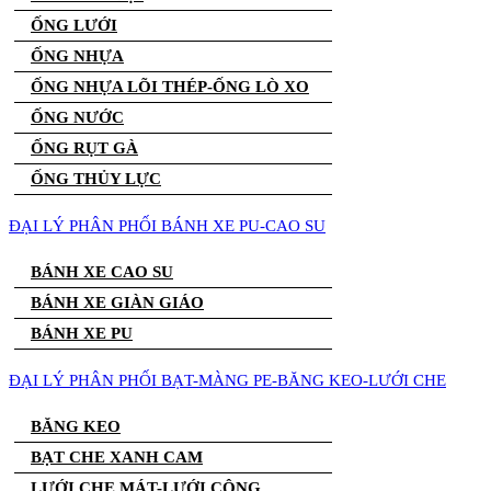
ỐNG LƯỚI
ỐNG NHỰA
ỐNG NHỰA LÕI THÉP-ỐNG LÒ XO
ỐNG NƯỚC
ỐNG RỤT GÀ
ỐNG THỦY LỰC
ĐẠI LÝ PHÂN PHỐI BÁNH XE PU-CAO SU
BÁNH XE CAO SU
BÁNH XE GIÀN GIÁO
BÁNH XE PU
ĐẠI LÝ PHÂN PHỐI BẠT-MÀNG PE-BĂNG KEO-LƯỚI CHE
BĂNG KEO
BẠT CHE XANH CAM
LƯỚI CHE MÁT-LƯỚI CÔNG