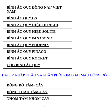
BÌNH ẮC QUY ĐỒNG NAI( VIỆT
NAM)
BÌNH ẮC QUY GS
BÌNH ẮC QUY HIỆU HITACHI
BÌNH ẮC QUY HIỆU SOLITE
BÌNH ẮC QUY PANASONIC
BÌNH ẮC QUY PHOENIX
BÌNH ẮC QUY PINACO
BÌNH ẮC QUY ROCKET
CỌC BÌNH ẮC QUY
ĐẠI LÝ NHẬP KHẨU VÀ PHÂN PHỐI KIM LOẠI MÀU ĐỒNG Đ
ĐỒNG ĐỎ TÂM- CÂY
ĐỒNG THAU TẤM-CÂY
NHÔM TẤM-NHÔM CÂY