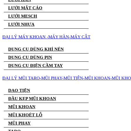
LƯỚI MẮT CÁO
LƯỚI MESCH
LƯỚI NHỰA
ĐẠI LÝ MÁY KHOAN -MÁY HÀN-MÁY CẮT
DỤNG CỤ DÙNG KHÍ NÉN
DỤNG CỤ DÙNG PIN
DỤNG CỤ ĐIỆN CẦM TAY
ĐẠI LÝ MŨI TARO-MŨI PHAY-MŨI TIỆN-MŨI KHOAN-MŨI KH
DAO TIỆN
ĐẦU KẸP MŨI KHOAN
MŨI KHOAN
MŨI KHOÉT LỖ
MŨI PHAY