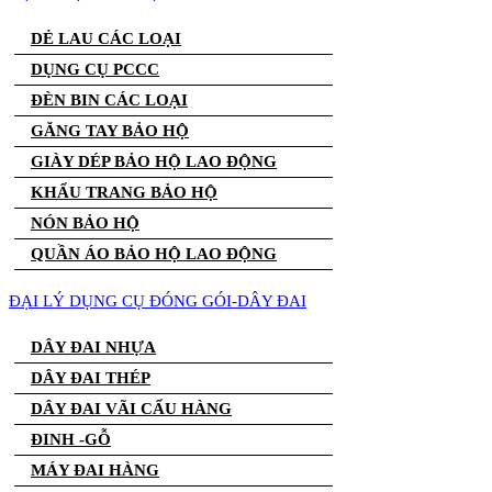
DẺ LAU CÁC LOẠI
DỤNG CỤ PCCC
ĐÈN BIN CÁC LOẠI
GĂNG TAY BẢO HỘ
GIÀY DÉP BẢO HỘ LAO ĐỘNG
KHẨU TRANG BẢO HỘ
NÓN BẢO HỘ
QUẦN ÁO BẢO HỘ LAO ĐỘNG
ĐẠI LÝ DỤNG CỤ ĐÓNG GÓI-DÂY ĐAI
DÂY ĐAI NHỰA
DÂY ĐAI THÉP
DÂY ĐAI VÃI CẨU HÀNG
ĐINH -GỖ
MÁY ĐAI HÀNG