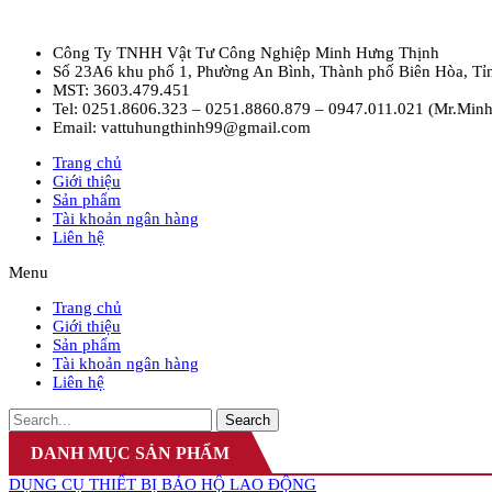
Công Ty TNHH Vật Tư Công Nghiệp Minh Hưng Thịnh
Số 23A6 khu phố 1, Phường An Bình, Thành phố Biên Hòa, Tỉ
MST: 3603.479.451
Tel: 0251.8606.323 – 0251.8860.879 – 0947.011.021 (Mr.Minh
Email: vattuhungthinh99@gmail.com
Trang chủ
Giới thiệu
Sản phẩm
Tài khoản ngân hàng
Liên hệ
Menu
Trang chủ
Giới thiệu
Sản phẩm
Tài khoản ngân hàng
Liên hệ
Search
DANH MỤC SẢN PHẨM
DỤNG CỤ THIẾT BỊ BẢO HỘ LAO ĐỘNG