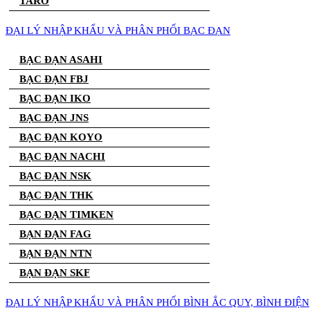
TARO
ĐẠI LÝ NHẬP KHẨU VÀ PHÂN PHỐI BẠC ĐẠN
BẠC ĐẠN ASAHI
BẠC ĐẠN FBJ
BẠC ĐẠN IKO
BẠC ĐẠN JNS
BẠC ĐẠN KOYO
BẠC ĐẠN NACHI
BẠC ĐẠN NSK
BẠC ĐẠN THK
BẠC ĐẠN TIMKEN
BẠN ĐẠN FAG
BẠN ĐẠN NTN
BẠN ĐẠN SKF
ĐẠI LÝ NHẬP KHẨU VÀ PHÂN PHỐI BÌNH ẮC QUY, BÌNH ĐIỆN