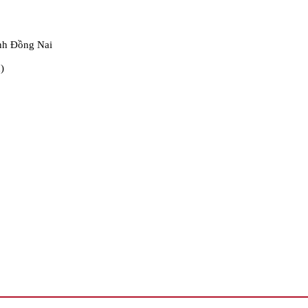
nh Đồng Nai
)