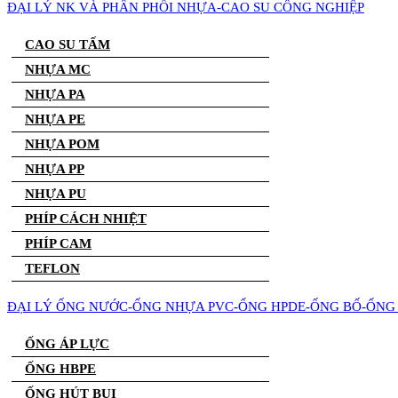
ĐẠI LÝ NK VÀ PHÂN PHỐI NHỰA-CAO SU CÔNG NGHIỆP
CAO SU TẤM
NHỰA MC
NHỰA PA
NHỰA PE
NHỰA POM
NHỰA PP
NHỰA PU
PHÍP CÁCH NHIỆT
PHÍP CAM
TEFLON
ĐẠI LÝ ỐNG NƯỚC-ỐNG NHỰA PVC-ỐNG HPDE-ỐNG BỐ-ỐNG 
ỐNG ÁP LỰC
ỐNG HBPE
ỐNG HÚT BỤI