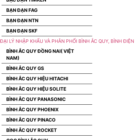
BẠN ĐẠN FAG
BẠN ĐẠN NTN
BẠN ĐẠN SKF
ĐẠI LÝ NHẬP KHẨU VÀ PHÂN PHỐI BÌNH ẮC QUY, BÌNH ĐIỆN
BÌNH ẮC QUY ĐỒNG NAI( VIỆT
NAM)
BÌNH ẮC QUY GS
BÌNH ẮC QUY HIỆU HITACHI
BÌNH ẮC QUY HIỆU SOLITE
BÌNH ẮC QUY PANASONIC
BÌNH ẮC QUY PHOENIX
BÌNH ẮC QUY PINACO
BÌNH ẮC QUY ROCKET