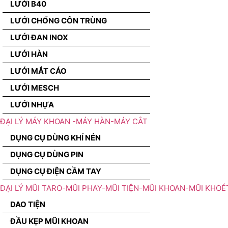
LƯỚI B40
LƯỚI CHỐNG CÔN TRÙNG
LƯỚI ĐAN INOX
LƯỚI HÀN
LƯỚI MẮT CÁO
LƯỚI MESCH
LƯỚI NHỰA
ĐẠI LÝ MÁY KHOAN -MÁY HÀN-MÁY CẮT
DỤNG CỤ DÙNG KHÍ NÉN
DỤNG CỤ DÙNG PIN
DỤNG CỤ ĐIỆN CẦM TAY
ĐẠI LÝ MŨI TARO-MŨI PHAY-MŨI TIỆN-MŨI KHOAN-MŨI KHOÉ
DAO TIỆN
ĐẦU KẸP MŨI KHOAN