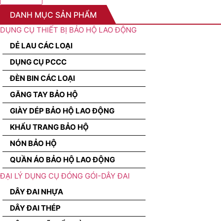
DANH MỤC SẢN PHẨM
DỤNG CỤ THIẾT BỊ BẢO HỘ LAO ĐỘNG
DẺ LAU CÁC LOẠI
DỤNG CỤ PCCC
ĐÈN BIN CÁC LOẠI
GĂNG TAY BẢO HỘ
GIÀY DÉP BẢO HỘ LAO ĐỘNG
KHẨU TRANG BẢO HỘ
NÓN BẢO HỘ
QUẦN ÁO BẢO HỘ LAO ĐỘNG
ĐẠI LÝ DỤNG CỤ ĐÓNG GÓI-DÂY ĐAI
DÂY ĐAI NHỰA
DÂY ĐAI THÉP