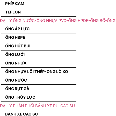
PHÍP CAM
TEFLON
ĐẠI LÝ ỐNG NƯỚC-ỐNG NHỰA PVC-ỐNG HPDE-ỐNG BỐ-ỐNG 
ỐNG ÁP LỰC
ỐNG HBPE
ỐNG HÚT BỤI
ỐNG LƯỚI
ỐNG NHỰA
ỐNG NHỰA LÕI THÉP-ỐNG LÒ XO
ỐNG NƯỚC
ỐNG RỤT GÀ
ỐNG THỦY LỰC
ĐẠI LÝ PHÂN PHỐI BÁNH XE PU-CAO SU
BÁNH XE CAO SU