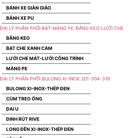
BÁNH XE GIÀN GIÁO
BÁNH XE PU
ĐẠI LÝ PHÂN PHỐI BẠT-MÀNG PE-BĂNG KEO-LƯỚI CHE
BĂNG KEO
BẠT CHE XANH CAM
LƯỚI CHE MÁT-LƯỚI CÔNG TRÌNH
MÀNG PE
ĐẠI LÝ PHÂN PHỐI BULONG XI-INOX 201-304-316
BULONG XI-INOX-THÉP ĐEN
CÙM TREO ỐNG
ĐAI U
ĐINH RÚT RIVE
LONG ĐỀN XI-INOX-THÉP ĐEN