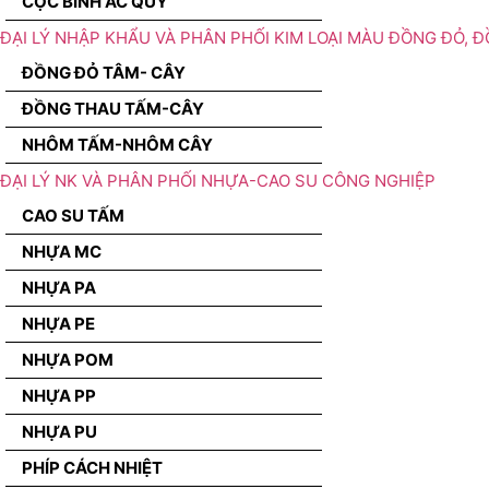
CỌC BÌNH ẮC QUY
ĐẠI LÝ NHẬP KHẨU VÀ PHÂN PHỐI KIM LOẠI MÀU ĐỒNG ĐỎ, 
ĐỒNG ĐỎ TÂM- CÂY
ĐỒNG THAU TẤM-CÂY
NHÔM TẤM-NHÔM CÂY
ĐẠI LÝ NK VÀ PHÂN PHỐI NHỰA-CAO SU CÔNG NGHIỆP
CAO SU TẤM
NHỰA MC
NHỰA PA
NHỰA PE
NHỰA POM
NHỰA PP
NHỰA PU
PHÍP CÁCH NHIỆT