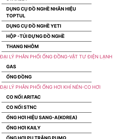
DỤNG CỤ ĐỒ NGHỀ NHÃN HIỆU
TOPTUL
DỤNG CỤ ĐỒ NGHỀ YETI
HỘP -TÚI ĐỰNG ĐỒ NGHỀ
THANG NHÔM
ĐẠI LÝ PHÂN PHỐI ỐNG ĐỒNG-VẬT TƯ ĐIỆN LẠNH
GAS
ỐNG ĐỒNG
ĐẠI LÝ PHÂN PHỐI ỐNG HƠI KHÍ NÉN-CO HƠI
CO NỐI ARITAC
CO NỐI STNC
ỐNG HƠI HIỆU SANG-A(KOREA)
ỐNG HƠI KAILY
ỐNG HƠI PU TRẮNG PUMQ