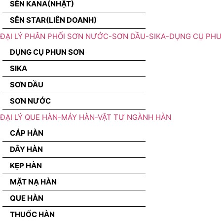
SÊN KANA(NHẬT)
SÊN STAR(LIÊN DOANH)
ĐẠI LÝ PHÂN PHỐI SƠN NƯỚC-SƠN DẦU-SIKA-DỤNG CỤ PH
DỤNG CỤ PHUN SƠN
SIKA
SƠN DẦU
SƠN NƯỚC
ĐẠI LÝ QUE HÀN-MÁY HÀN-VẬT TƯ NGÀNH HÀN
CÁP HÀN
DÂY HÀN
KẸP HÀN
MẶT NẠ HÀN
QUE HÀN
THUỐC HÀN