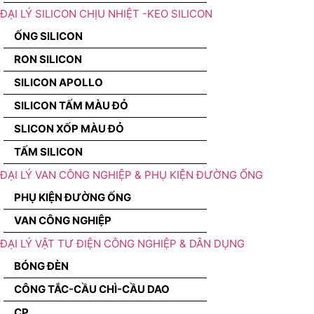
ĐẠI LÝ SILICON CHỊU NHIỆT -KEO SILICON
ỐNG SILICON
RON SILICON
SILICON APOLLO
SILICON TẤM MÀU ĐỎ
SLICON XỐP MÀU ĐỎ
TẤM SILICON
ĐẠI LÝ VAN CÔNG NGHIỆP & PHỤ KIỆN ĐƯỜNG ỐNG
PHỤ KIỆN ĐƯỜNG ỐNG
VAN CÔNG NGHIỆP
ĐẠI LÝ VẬT TƯ ĐIỆN CÔNG NGHIỆP & DÂN DỤNG
BÓNG ĐÈN
CÔNG TẮC-CẦU CHÌ-CẦU DAO
CP