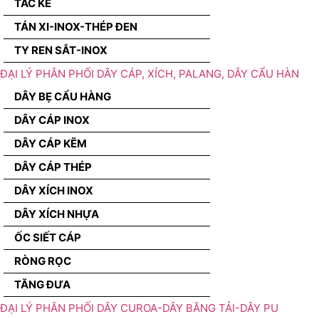
TẮC KÊ
TÁN XI-INOX-THÉP ĐEN
TY REN SẮT-INOX
ĐẠI LÝ PHÂN PHỐI DÂY CÁP, XÍCH, PALANG, DÂY CẨU HÀN
DÂY BẸ CẨU HÀNG
DÂY CÁP INOX
DÂY CÁP KẼM
DÂY CÁP THÉP
DÂY XÍCH INOX
DÂY XÍCH NHỰA
ỐC SIẾT CÁP
RÒNG RỌC
TĂNG ĐƯA
ĐẠI LÝ PHÂN PHỐI DÂY CUROA-DÂY BĂNG TẢI-DÂY PU