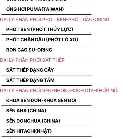
ỐNG HƠI PUMA(TAIWAN)
ĐẠI LÝ PHÂN PHỐI PHỚT BEN-PHỚT DẦU-ORING
PHỚT BEN (PHỐT THỦY LỰC)
PHỚT CHĂN DẦU (PHỚT LÒ XO)
RON CAO SU-ORING
ĐẠI LÝ PHÂN PHỐI SẮT THÉP
SẮT THÉP DẠNG CÂY
SẮT THÉP DẠNG TẤM
ĐẠI LÝ PHÂN PHỐI SÊN-NHÔNG-XÍCH DĨA-KHỚP NỐI
KHÓA SÊN ĐƠN-KHÓA SÊN ĐÔI
SÊN AHA (CHINA)
SÊN DONGHUA (CHINA)
SÊN HITACHI(NHẬT)