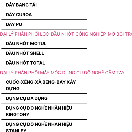
DÂY BĂNG TẢI
DÂY CUROA
DÂY PU
ĐẠI LÝ PHÂN PHỐI LỌC-DẦU NHỚT CÔNG NGHIỆP-MỠ BÔI TR
DẦU NHỚT MOTUL
DẦU NHỚT SHELL
DẦU NHỚT TOTAL
ĐẠI LÝ PHÂN PHỐI MÁY MÓC DỤNG CỤ ĐỒ NGHỀ CẦM TAY
CUỐC-XẼNG-XÀ BENG-BAY XÂY
DỰNG
DỤNG CỤ ĐA DỤNG
DỤNG CỤ ĐỒ NGHỀ NHÃN HIỆU
KINGTONY
DỤNG CỤ ĐỒ NGHỀ NHÃN HIỆU
STANLEY