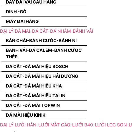
DÂY ĐAI VÃI CẨU HÀNG
ĐINH -GỖ
MÁY ĐAI HÀNG
ĐẠI LÝ ĐÁ MÀI-ĐÁ CẮT-ĐÁ NHÁM-BÁNH VẢI
BÀN CHẢI-BÁNH CƯỚC-BÁNH NỈ
BÁNH VẢI-ĐÁ CALEM-BÁNH CƯỚC
THÉP
ĐÁ CẮT-ĐÁ MÀI HIỆU BOSCH
ĐÁ CẮT-ĐÁ MÀI HIỆU HẢI DƯƠNG
ĐÁ CẮT-ĐÁ MÀI HIỆU KHA
ĐÁ CẮT-ĐÁ MÀI HIỆU TALIN
ĐÁ CẮT-ĐÁ MÀI TOPWIN
ĐÁ MÀI HIỆU KINIK
ĐẠI LÝ LƯỚI HÀN-LƯỚI MẮT CÁO-LƯỚI B40-LƯỚI LỌC SƠN-