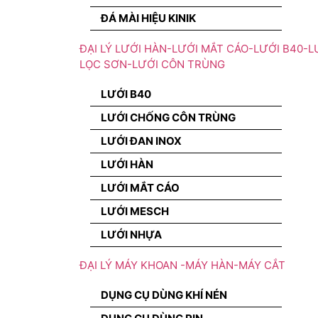
ĐÁ MÀI HIỆU KINIK
ĐẠI LÝ LƯỚI HÀN-LƯỚI MẮT CÁO-LƯỚI B40-L
LỌC SƠN-LƯỚI CÔN TRÙNG
LƯỚI B40
LƯỚI CHỐNG CÔN TRÙNG
LƯỚI ĐAN INOX
LƯỚI HÀN
LƯỚI MẮT CÁO
LƯỚI MESCH
LƯỚI NHỰA
ĐẠI LÝ MÁY KHOAN -MÁY HÀN-MÁY CẮT
DỤNG CỤ DÙNG KHÍ NÉN