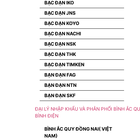
BẠC ĐẠN IKO
BẠC ĐẠN JNS
BẠC ĐẠN KOYO
BẠC ĐẠN NACHI
BẠC ĐẠN NSK
BẠC ĐẠN THK
BẠC ĐẠN TIMKEN
BẠN ĐẠN FAG
BẠN ĐẠN NTN
BẠN ĐẠN SKF
ĐẠI LÝ NHẬP KHẨU VÀ PHÂN PHỐI BÌNH ẮC QU
BÌNH ĐIỆN
BÌNH ẮC QUY ĐỒNG NAI( VIỆT
NAM)