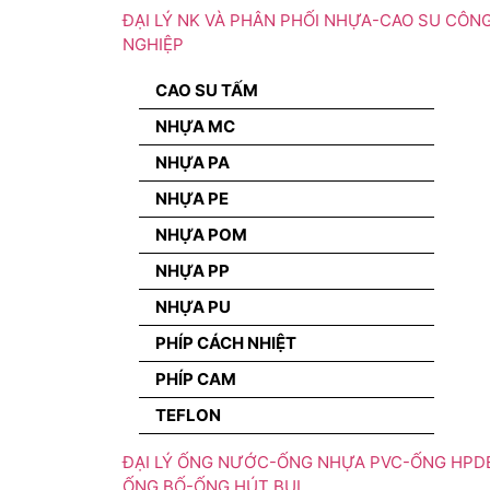
ĐẠI LÝ NK VÀ PHÂN PHỐI NHỰA-CAO SU CÔN
NGHIỆP
CAO SU TẤM
NHỰA MC
NHỰA PA
NHỰA PE
NHỰA POM
NHỰA PP
NHỰA PU
PHÍP CÁCH NHIỆT
PHÍP CAM
TEFLON
ĐẠI LÝ ỐNG NƯỚC-ỐNG NHỰA PVC-ỐNG HPD
ỐNG BỐ-ỐNG HÚT BỤI