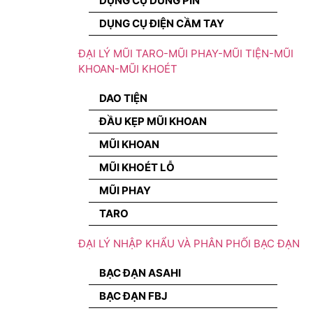
DỤNG CỤ DÙNG PIN
DỤNG CỤ ĐIỆN CẦM TAY
ĐẠI LÝ MŨI TARO-MŨI PHAY-MŨI TIỆN-MŨI
KHOAN-MŨI KHOÉT
DAO TIỆN
ĐẦU KẸP MŨI KHOAN
MŨI KHOAN
MŨI KHOÉT LỖ
MŨI PHAY
TARO
ĐẠI LÝ NHẬP KHẨU VÀ PHÂN PHỐI BẠC ĐẠN
BẠC ĐẠN ASAHI
BẠC ĐẠN FBJ