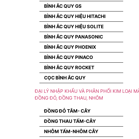
BÌNH ẮC QUY GS
BÌNH ẮC QUY HIỆU HITACHI
BÌNH ẮC QUY HIỆU SOLITE
BÌNH ẮC QUY PANASONIC
BÌNH ẮC QUY PHOENIX
BÌNH ẮC QUY PINACO
BÌNH ẮC QUY ROCKET
CỌC BÌNH ẮC QUY
ĐẠI LÝ NHẬP KHẨU VÀ PHÂN PHỐI KIM LOẠI M
ĐỒNG ĐỎ, ĐỒNG THAU, NHÔM
ĐỒNG ĐỎ TÂM- CÂY
ĐỒNG THAU TẤM-CÂY
NHÔM TẤM-NHÔM CÂY