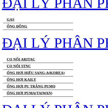
ĐẠI LÝ PHÂN 
GAS
ỐNG ĐỒNG
ĐẠI LÝ PHÂN P
CO NỐI ARITAC
CO NỐI STNC
ỐNG HƠI HIỆU SANG-A(KOREA)
ỐNG HƠI KAILY
ỐNG HƠI PU TRẮNG PUMQ
ỐNG HƠI PUMA(TAIWAN)