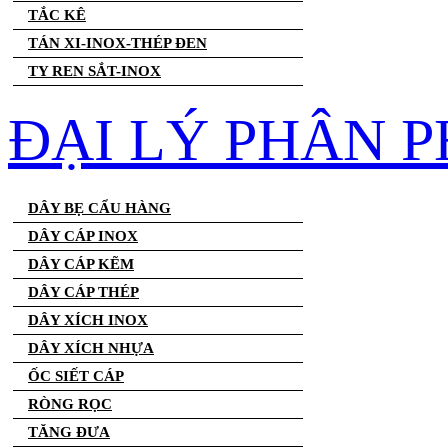
TẮC KÊ
TÁN XI-INOX-THÉP ĐEN
TY REN SẮT-INOX
ĐẠI LÝ PHÂN P
DÂY BẸ CẨU HÀNG
DÂY CÁP INOX
DÂY CÁP KẼM
DÂY CÁP THÉP
DÂY XÍCH INOX
DÂY XÍCH NHỰA
ỐC SIẾT CÁP
RÒNG RỌC
TĂNG ĐƯA