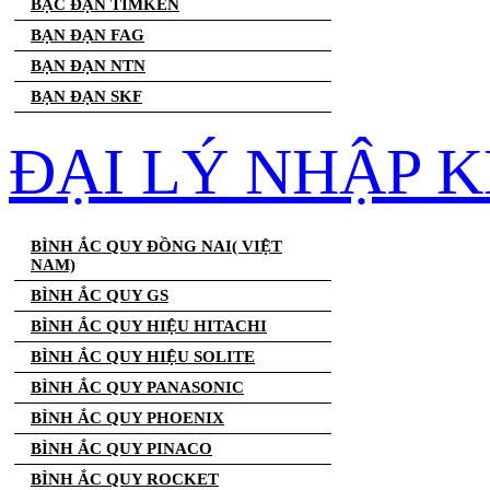
BẠC ĐẠN TIMKEN
BẠN ĐẠN FAG
BẠN ĐẠN NTN
BẠN ĐẠN SKF
ĐẠI LÝ NHẬP K
BÌNH ẮC QUY ĐỒNG NAI( VIỆT
NAM)
BÌNH ẮC QUY GS
BÌNH ẮC QUY HIỆU HITACHI
BÌNH ẮC QUY HIỆU SOLITE
BÌNH ẮC QUY PANASONIC
BÌNH ẮC QUY PHOENIX
BÌNH ẮC QUY PINACO
BÌNH ẮC QUY ROCKET