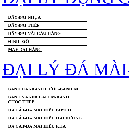
DÂY ĐAI NHỰA
DÂY ĐAI THÉP
DÂY ĐAI VÃI CẨU HÀNG
ĐINH -GỖ
MÁY ĐAI HÀNG
ĐẠI LÝ ĐÁ MÀ
BÀN CHẢI-BÁNH CƯỚC-BÁNH NỈ
BÁNH VẢI-ĐÁ CALEM-BÁNH
CƯỚC THÉP
ĐÁ CẮT-ĐÁ MÀI HIỆU BOSCH
ĐÁ CẮT-ĐÁ MÀI HIỆU HẢI DƯƠNG
ĐÁ CẮT-ĐÁ MÀI HIỆU KHA