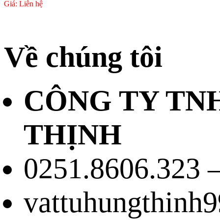
Giá: Liên hệ
Về chúng tôi
CÔNG TY TN
THỊNH
0251.8606.323 –
vattuhungthinh