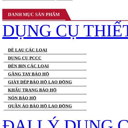
DANH MỤC SẢN PHẨM
DỤNG CỤ THIẾ
DẺ LAU CÁC LOẠI
DỤNG CỤ PCCC
ĐÈN BIN CÁC LOẠI
GĂNG TAY BẢO HỘ
GIÀY DÉP BẢO HỘ LAO ĐỘNG
KHẨU TRANG BẢO HỘ
NÓN BẢO HỘ
QUẦN ÁO BẢO HỘ LAO ĐỘNG
ĐẠI LÝ DỤNG 