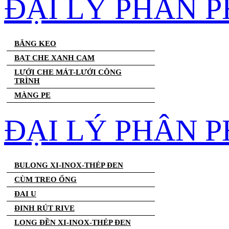
ĐẠI LÝ PHÂN 
BĂNG KEO
BẠT CHE XANH CAM
LƯỚI CHE MÁT-LƯỚI CÔNG
TRÌNH
MÀNG PE
ĐẠI LÝ PHÂN P
BULONG XI-INOX-THÉP ĐEN
CÙM TREO ỐNG
ĐAI U
ĐINH RÚT RIVE
LONG ĐỀN XI-INOX-THÉP ĐEN