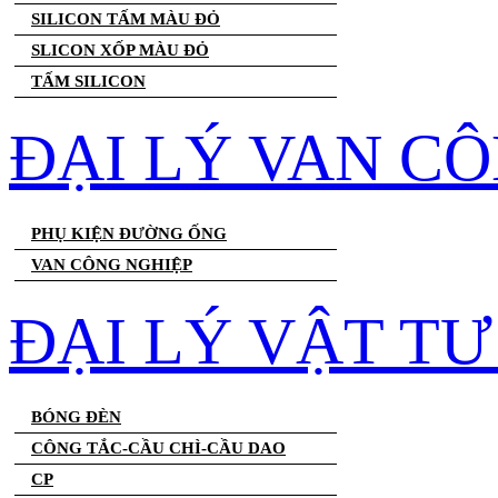
SILICON TẤM MÀU ĐỎ
SLICON XỐP MÀU ĐỎ
TẤM SILICON
ĐẠI LÝ VAN C
PHỤ KIỆN ĐƯỜNG ỐNG
VAN CÔNG NGHIỆP
ĐẠI LÝ VẬT T
BÓNG ĐÈN
CÔNG TẮC-CẦU CHÌ-CẦU DAO
CP