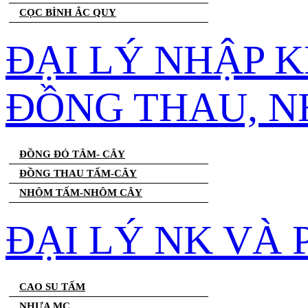
CỌC BÌNH ẮC QUY
ĐẠI LÝ NHẬP 
ĐỒNG THAU, 
ĐỒNG ĐỎ TÂM- CÂY
ĐỒNG THAU TẤM-CÂY
NHÔM TẤM-NHÔM CÂY
ĐẠI LÝ NK VÀ
CAO SU TẤM
NHỰA MC