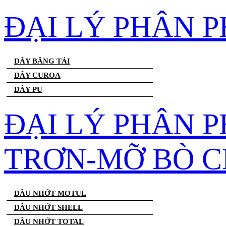
ĐẠI LÝ PHÂN 
DÂY BĂNG TẢI
DÂY CUROA
DÂY PU
ĐẠI LÝ PHÂN 
TRƠN-MỠ BÒ C
DẦU NHỚT MOTUL
DẦU NHỚT SHELL
DẦU NHỚT TOTAL