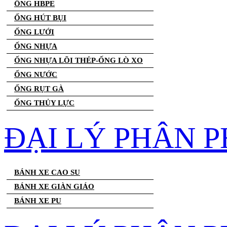
ỐNG HBPE
ỐNG HÚT BỤI
ỐNG LƯỚI
ỐNG NHỰA
ỐNG NHỰA LÕI THÉP-ỐNG LÒ XO
ỐNG NƯỚC
ỐNG RỤT GÀ
ỐNG THỦY LỰC
ĐẠI LÝ PHÂN P
BÁNH XE CAO SU
BÁNH XE GIÀN GIÁO
BÁNH XE PU