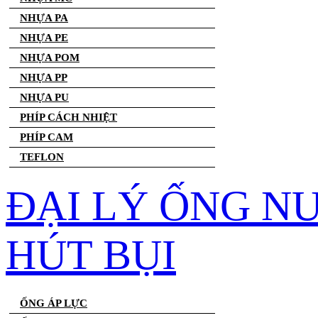
NHỰA PA
NHỰA PE
NHỰA POM
NHỰA PP
NHỰA PU
PHÍP CÁCH NHIỆT
PHÍP CAM
TEFLON
ĐẠI LÝ ỐNG N
HÚT BỤI
ỐNG ÁP LỰC