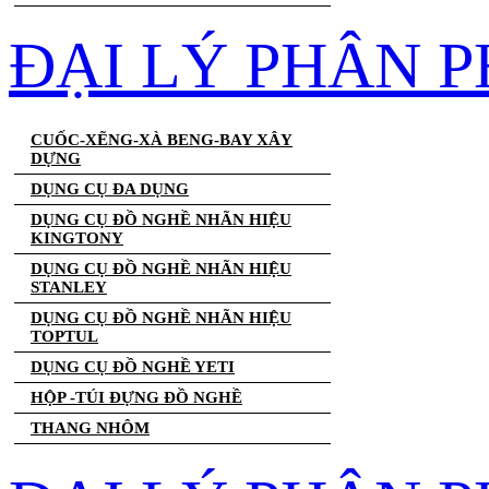
ĐẠI LÝ PHÂN 
CUỐC-XẼNG-XÀ BENG-BAY XÂY
DỰNG
DỤNG CỤ ĐA DỤNG
DỤNG CỤ ĐỒ NGHỀ NHÃN HIỆU
KINGTONY
DỤNG CỤ ĐỒ NGHỀ NHÃN HIỆU
STANLEY
DỤNG CỤ ĐỒ NGHỀ NHÃN HIỆU
TOPTUL
DỤNG CỤ ĐỒ NGHỀ YETI
HỘP -TÚI ĐỰNG ĐỒ NGHỀ
THANG NHÔM