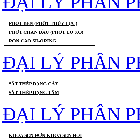
ĐẠI LÝ PHÂN 
PHỚT BEN (PHỐT THỦY LỰC)
PHỚT CHĂN DẦU (PHỚT LÒ XO)
RON CAO SU-ORING
ĐẠI LÝ PHÂN P
SẮT THÉP DẠNG CÂY
SẮT THÉP DẠNG TẤM
ĐẠI LÝ PHÂN P
KHÓA SÊN ĐƠN-KHÓA SÊN ĐÔI