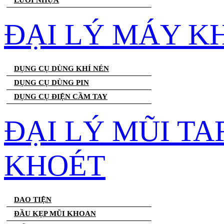
LƯỚI NHỰA
ĐẠI LÝ MÁY K
DỤNG CỤ DÙNG KHÍ NÉN
DỤNG CỤ DÙNG PIN
DỤNG CỤ ĐIỆN CẦM TAY
ĐẠI LÝ MŨI T
KHOÉT
DAO TIỆN
ĐẦU KẸP MŨI KHOAN