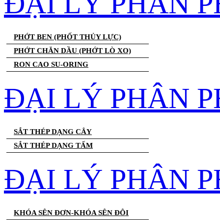
ĐẠI LÝ PHÂN 
PHỚT BEN (PHỐT THỦY LỰC)
PHỚT CHĂN DẦU (PHỚT LÒ XO)
RON CAO SU-ORING
ĐẠI LÝ PHÂN P
SẮT THÉP DẠNG CÂY
SẮT THÉP DẠNG TẤM
ĐẠI LÝ PHÂN P
KHÓA SÊN ĐƠN-KHÓA SÊN ĐÔI