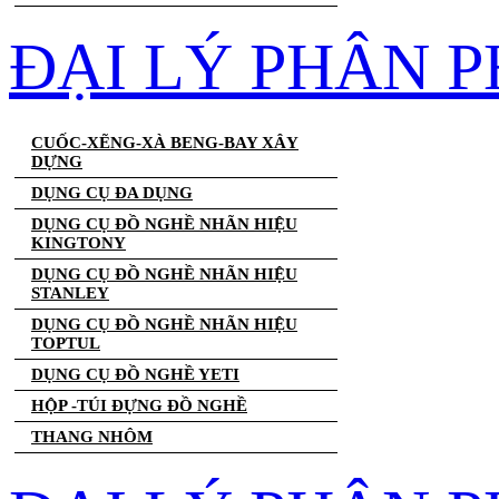
ĐẠI LÝ PHÂN 
CUỐC-XẼNG-XÀ BENG-BAY XÂY
DỰNG
DỤNG CỤ ĐA DỤNG
DỤNG CỤ ĐỒ NGHỀ NHÃN HIỆU
KINGTONY
DỤNG CỤ ĐỒ NGHỀ NHÃN HIỆU
STANLEY
DỤNG CỤ ĐỒ NGHỀ NHÃN HIỆU
TOPTUL
DỤNG CỤ ĐỒ NGHỀ YETI
HỘP -TÚI ĐỰNG ĐỒ NGHỀ
THANG NHÔM