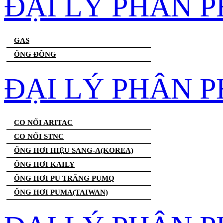
ĐẠI LÝ PHÂN 
GAS
ỐNG ĐỒNG
ĐẠI LÝ PHÂN P
CO NỐI ARITAC
CO NỐI STNC
ỐNG HƠI HIỆU SANG-A(KOREA)
ỐNG HƠI KAILY
ỐNG HƠI PU TRẮNG PUMQ
ỐNG HƠI PUMA(TAIWAN)