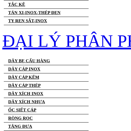
TẮC KÊ
TÁN XI-INOX-THÉP ĐEN
TY REN SẮT-INOX
ĐẠI LÝ PHÂN P
DÂY BẸ CẨU HÀNG
DÂY CÁP INOX
DÂY CÁP KẼM
DÂY CÁP THÉP
DÂY XÍCH INOX
DÂY XÍCH NHỰA
ỐC SIẾT CÁP
RÒNG RỌC
TĂNG ĐƯA