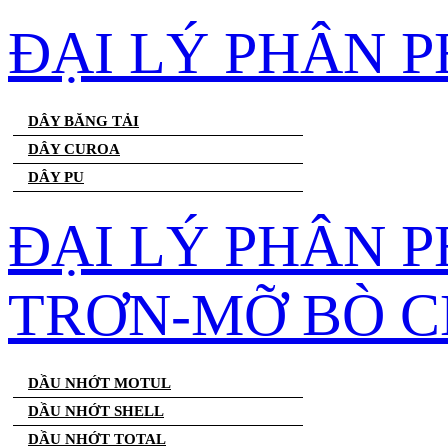
ĐẠI LÝ PHÂN 
DÂY BĂNG TẢI
DÂY CUROA
DÂY PU
ĐẠI LÝ PHÂN 
TRƠN-MỠ BÒ C
DẦU NHỚT MOTUL
DẦU NHỚT SHELL
DẦU NHỚT TOTAL