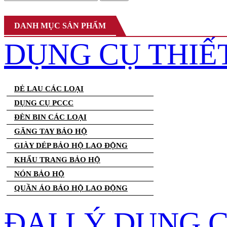
DANH MỤC SẢN PHẨM
DỤNG CỤ THIẾ
DẺ LAU CÁC LOẠI
DỤNG CỤ PCCC
ĐÈN BIN CÁC LOẠI
GĂNG TAY BẢO HỘ
GIÀY DÉP BẢO HỘ LAO ĐỘNG
KHẨU TRANG BẢO HỘ
NÓN BẢO HỘ
QUẦN ÁO BẢO HỘ LAO ĐỘNG
ĐẠI LÝ DỤNG 