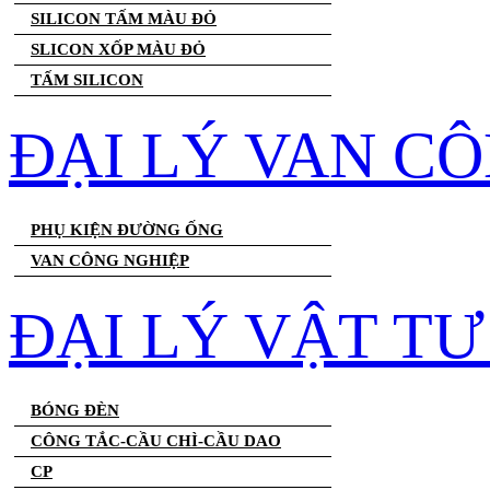
SILICON TẤM MÀU ĐỎ
SLICON XỐP MÀU ĐỎ
TẤM SILICON
ĐẠI LÝ VAN C
PHỤ KIỆN ĐƯỜNG ỐNG
VAN CÔNG NGHIỆP
ĐẠI LÝ VẬT T
BÓNG ĐÈN
CÔNG TẮC-CẦU CHÌ-CẦU DAO
CP