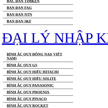
BẠC ĐẠN TIMKEN
BẠN ĐẠN FAG
BẠN ĐẠN NTN
BẠN ĐẠN SKF
ĐẠI LÝ NHẬP K
BÌNH ẮC QUY ĐỒNG NAI( VIỆT
NAM)
BÌNH ẮC QUY GS
BÌNH ẮC QUY HIỆU HITACHI
BÌNH ẮC QUY HIỆU SOLITE
BÌNH ẮC QUY PANASONIC
BÌNH ẮC QUY PHOENIX
BÌNH ẮC QUY PINACO
BÌNH ẮC QUY ROCKET