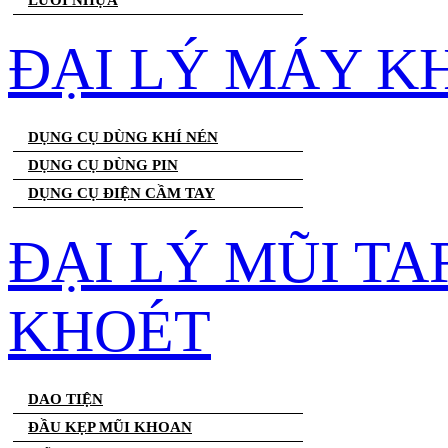
LƯỚI NHỰA
ĐẠI LÝ MÁY K
DỤNG CỤ DÙNG KHÍ NÉN
DỤNG CỤ DÙNG PIN
DỤNG CỤ ĐIỆN CẦM TAY
ĐẠI LÝ MŨI T
KHOÉT
DAO TIỆN
ĐẦU KẸP MŨI KHOAN