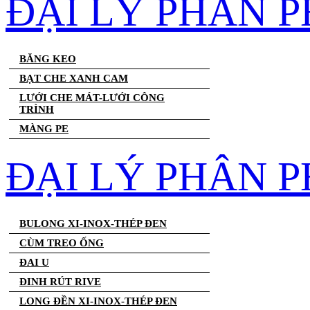
ĐẠI LÝ PHÂN 
BĂNG KEO
BẠT CHE XANH CAM
LƯỚI CHE MÁT-LƯỚI CÔNG
TRÌNH
MÀNG PE
ĐẠI LÝ PHÂN P
BULONG XI-INOX-THÉP ĐEN
CÙM TREO ỐNG
ĐAI U
ĐINH RÚT RIVE
LONG ĐỀN XI-INOX-THÉP ĐEN