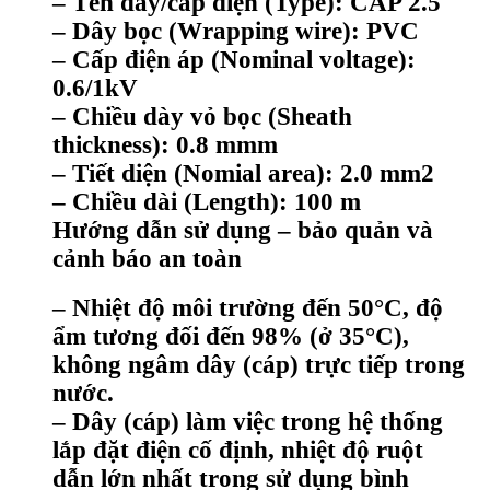
– Tên dây/cáp điện (Type): CAP 2.5
– Dây bọc (Wrapping wire): PVC
– Cấp điện áp (Nominal voltage):
0.6/1kV
– Chiều dày vỏ bọc (Sheath
thickness): 0.8 mmm
– Tiết diện (Nomial area): 2.0 mm2
– Chiều dài (Length): 100 m
Hướng dẫn sử dụng – bảo quản và
cảnh báo an toàn
– Nhiệt độ môi trường đến 50°C, độ
ẩm tương đối đến 98% (ở 35°C),
không ngâm dây (cáp) trực tiếp trong
nước.
– Dây (cáp) làm việc trong hệ thống
lắp đặt điện cố định, nhiệt độ ruột
dẫn lớn nhất trong sử dụng bình