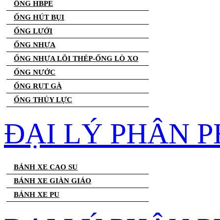
ỐNG HBPE
ỐNG HÚT BỤI
ỐNG LƯỚI
ỐNG NHỰA
ỐNG NHỰA LÕI THÉP-ỐNG LÒ XO
ỐNG NƯỚC
ỐNG RỤT GÀ
ỐNG THỦY LỰC
ĐẠI LÝ PHÂN P
BÁNH XE CAO SU
BÁNH XE GIÀN GIÁO
BÁNH XE PU