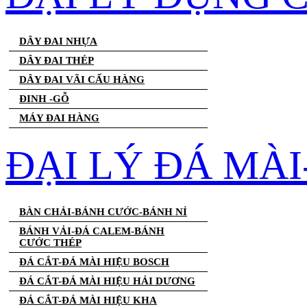
DÂY ĐAI NHỰA
DÂY ĐAI THÉP
DÂY ĐAI VÃI CẨU HÀNG
ĐINH -GỖ
MÁY ĐAI HÀNG
ĐẠI LÝ ĐÁ MÀ
BÀN CHẢI-BÁNH CƯỚC-BÁNH NỈ
BÁNH VẢI-ĐÁ CALEM-BÁNH
CƯỚC THÉP
ĐÁ CẮT-ĐÁ MÀI HIỆU BOSCH
ĐÁ CẮT-ĐÁ MÀI HIỆU HẢI DƯƠNG
ĐÁ CẮT-ĐÁ MÀI HIỆU KHA