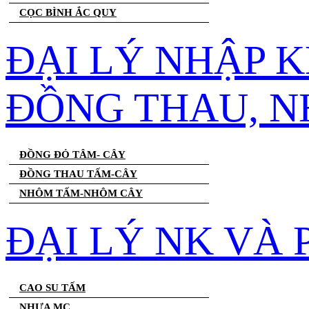
CỌC BÌNH ẮC QUY
ĐẠI LÝ NHẬP 
ĐỒNG THAU, 
ĐỒNG ĐỎ TÂM- CÂY
ĐỒNG THAU TẤM-CÂY
NHÔM TẤM-NHÔM CÂY
ĐẠI LÝ NK VÀ
CAO SU TẤM
NHỰA MC