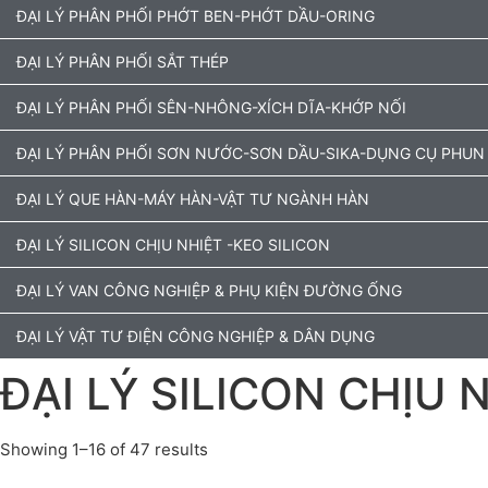
ĐẠI LÝ PHÂN PHỐI PHỚT BEN-PHỚT DẦU-ORING
ĐẠI LÝ PHÂN PHỐI SẮT THÉP
ĐẠI LÝ PHÂN PHỐI SÊN-NHÔNG-XÍCH DĨA-KHỚP NỐI
ĐẠI LÝ PHÂN PHỐI SƠN NƯỚC-SƠN DẦU-SIKA-DỤNG CỤ PHUN
ĐẠI LÝ QUE HÀN-MÁY HÀN-VẬT TƯ NGÀNH HÀN
ĐẠI LÝ SILICON CHỊU NHIỆT -KEO SILICON
ĐẠI LÝ VAN CÔNG NGHIỆP & PHỤ KIỆN ĐƯỜNG ỐNG
ĐẠI LÝ VẬT TƯ ĐIỆN CÔNG NGHIỆP & DÂN DỤNG
ĐẠI LÝ SILICON CHỊU 
Showing 1–16 of 47 results