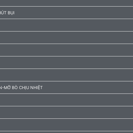
ÚT BỤI
N-MỠ BÒ CHỊU NHIỆT