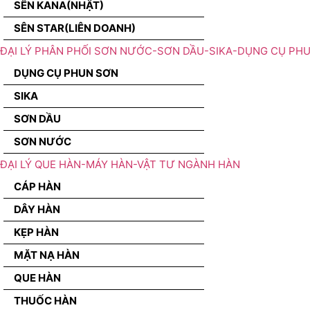
SÊN KANA(NHẬT)
SÊN STAR(LIÊN DOANH)
ĐẠI LÝ PHÂN PHỐI SƠN NƯỚC-SƠN DẦU-SIKA-DỤNG CỤ PH
DỤNG CỤ PHUN SƠN
SIKA
SƠN DẦU
SƠN NƯỚC
ĐẠI LÝ QUE HÀN-MÁY HÀN-VẬT TƯ NGÀNH HÀN
CÁP HÀN
DÂY HÀN
KẸP HÀN
MẶT NẠ HÀN
QUE HÀN
THUỐC HÀN