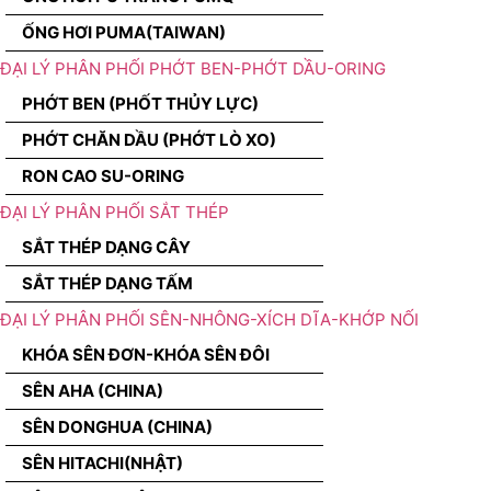
ỐNG HƠI PUMA(TAIWAN)
ĐẠI LÝ PHÂN PHỐI PHỚT BEN-PHỚT DẦU-ORING
PHỚT BEN (PHỐT THỦY LỰC)
PHỚT CHĂN DẦU (PHỚT LÒ XO)
RON CAO SU-ORING
ĐẠI LÝ PHÂN PHỐI SẮT THÉP
SẮT THÉP DẠNG CÂY
SẮT THÉP DẠNG TẤM
ĐẠI LÝ PHÂN PHỐI SÊN-NHÔNG-XÍCH DĨA-KHỚP NỐI
KHÓA SÊN ĐƠN-KHÓA SÊN ĐÔI
SÊN AHA (CHINA)
SÊN DONGHUA (CHINA)
SÊN HITACHI(NHẬT)