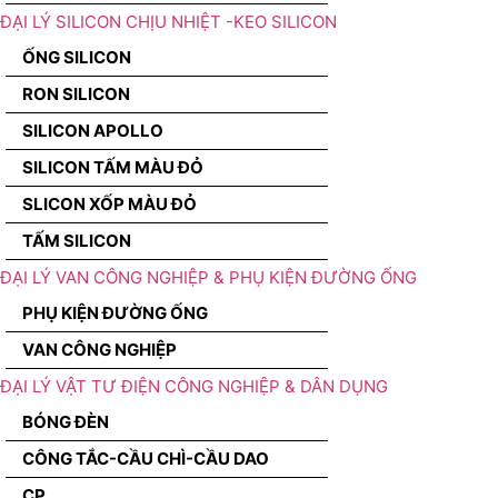
ĐẠI LÝ SILICON CHỊU NHIỆT -KEO SILICON
ỐNG SILICON
RON SILICON
SILICON APOLLO
SILICON TẤM MÀU ĐỎ
SLICON XỐP MÀU ĐỎ
TẤM SILICON
ĐẠI LÝ VAN CÔNG NGHIỆP & PHỤ KIỆN ĐƯỜNG ỐNG
PHỤ KIỆN ĐƯỜNG ỐNG
VAN CÔNG NGHIỆP
ĐẠI LÝ VẬT TƯ ĐIỆN CÔNG NGHIỆP & DÂN DỤNG
BÓNG ĐÈN
CÔNG TẮC-CẦU CHÌ-CẦU DAO
CP