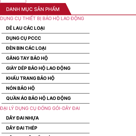
DANH MỤC SẢN PHẨM
DỤNG CỤ THIẾT BỊ BẢO HỘ LAO ĐỘNG
DẺ LAU CÁC LOẠI
DỤNG CỤ PCCC
ĐÈN BIN CÁC LOẠI
GĂNG TAY BẢO HỘ
GIÀY DÉP BẢO HỘ LAO ĐỘNG
KHẨU TRANG BẢO HỘ
NÓN BẢO HỘ
QUẦN ÁO BẢO HỘ LAO ĐỘNG
ĐẠI LÝ DỤNG CỤ ĐÓNG GÓI-DÂY ĐAI
DÂY ĐAI NHỰA
DÂY ĐAI THÉP