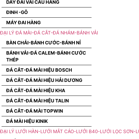
DÂY ĐAI VÃI CẨU HÀNG
ĐINH -GỖ
MÁY ĐAI HÀNG
ĐẠI LÝ ĐÁ MÀI-ĐÁ CẮT-ĐÁ NHÁM-BÁNH VẢI
BÀN CHẢI-BÁNH CƯỚC-BÁNH NỈ
BÁNH VẢI-ĐÁ CALEM-BÁNH CƯỚC
THÉP
ĐÁ CẮT-ĐÁ MÀI HIỆU BOSCH
ĐÁ CẮT-ĐÁ MÀI HIỆU HẢI DƯƠNG
ĐÁ CẮT-ĐÁ MÀI HIỆU KHA
ĐÁ CẮT-ĐÁ MÀI HIỆU TALIN
ĐÁ CẮT-ĐÁ MÀI TOPWIN
ĐÁ MÀI HIỆU KINIK
ĐẠI LÝ LƯỚI HÀN-LƯỚI MẮT CÁO-LƯỚI B40-LƯỚI LỌC SƠN-