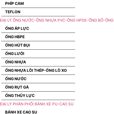
PHÍP CAM
TEFLON
ĐẠI LÝ ỐNG NƯỚC-ỐNG NHỰA PVC-ỐNG HPDE-ỐNG BỐ-ỐNG 
ỐNG ÁP LỰC
ỐNG HBPE
ỐNG HÚT BỤI
ỐNG LƯỚI
ỐNG NHỰA
ỐNG NHỰA LÕI THÉP-ỐNG LÒ XO
ỐNG NƯỚC
ỐNG RỤT GÀ
ỐNG THỦY LỰC
ĐẠI LÝ PHÂN PHỐI BÁNH XE PU-CAO SU
BÁNH XE CAO SU