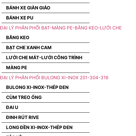
BÁNH XE GIÀN GIÁO
BÁNH XE PU
ĐẠI LÝ PHÂN PHỐI BẠT-MÀNG PE-BĂNG KEO-LƯỚI CHE
BĂNG KEO
BẠT CHE XANH CAM
LƯỚI CHE MÁT-LƯỚI CÔNG TRÌNH
MÀNG PE
ĐẠI LÝ PHÂN PHỐI BULONG XI-INOX 201-304-316
BULONG XI-INOX-THÉP ĐEN
CÙM TREO ỐNG
ĐAI U
ĐINH RÚT RIVE
LONG ĐỀN XI-INOX-THÉP ĐEN