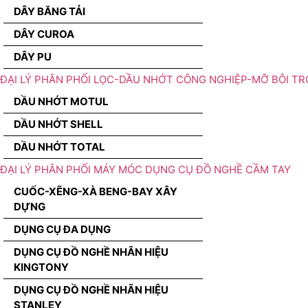
DÂY BĂNG TẢI
DÂY CUROA
DÂY PU
ĐẠI LÝ PHÂN PHỐI LỌC-DẦU NHỚT CÔNG NGHIỆP-MỠ BÔI TR
DẦU NHỚT MOTUL
DẦU NHỚT SHELL
DẦU NHỚT TOTAL
ĐẠI LÝ PHÂN PHỐI MÁY MÓC DỤNG CỤ ĐỒ NGHỀ CẦM TAY
CUỐC-XẼNG-XÀ BENG-BAY XÂY
DỰNG
DỤNG CỤ ĐA DỤNG
DỤNG CỤ ĐỒ NGHỀ NHÃN HIỆU
KINGTONY
DỤNG CỤ ĐỒ NGHỀ NHÃN HIỆU
STANLEY