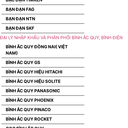
BẠN ĐẠN FAG
BẠN ĐẠN NTN
BẠN ĐẠN SKF
ĐẠI LÝ NHẬP KHẨU VÀ PHÂN PHỐI BÌNH ẮC QUY, BÌNH ĐIỆN
BÌNH ẮC QUY ĐỒNG NAI( VIỆT
NAM)
BÌNH ẮC QUY GS
BÌNH ẮC QUY HIỆU HITACHI
BÌNH ẮC QUY HIỆU SOLITE
BÌNH ẮC QUY PANASONIC
BÌNH ẮC QUY PHOENIX
BÌNH ẮC QUY PINACO
BÌNH ẮC QUY ROCKET