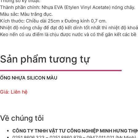
Thông số kỹ thuật:
Thành phần chính: Nhựa EVA (Etylen Vinyl Acetate) nóng chảy.
Màu sắc: Màu trắng đục.
Kích thước: Chiều dài 25cm x Đường kính 0,7 cm.
Nhiệt độ nóng chảy để đạt độ kết dính tốt nhất thì nhiệt độ kho
Keo nến có ưu điểm là chịu được nước và có thể gắn kết các bề
Sản phẩm tương tự
ỐNG NHỰA SILICON MÀU
Giá: Liên hệ
Về chúng tôi
CÔNG TY TNHH VẬT TƯ CÔNG NGHIỆP MINH HƯNG THỊ
0251.8606.323 – 0251.8860.879 – 0947.011.021 (Mr.Minh)