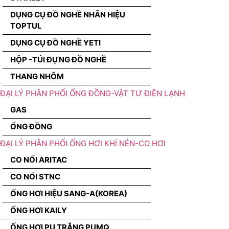
DỤNG CỤ ĐỒ NGHỀ NHÃN HIỆU
TOPTUL
DỤNG CỤ ĐỒ NGHỀ YETI
HỘP -TÚI ĐỰNG ĐỒ NGHỀ
THANG NHÔM
ĐẠI LÝ PHÂN PHỐI ỐNG ĐỒNG-VẬT TƯ ĐIỆN LẠNH
GAS
ỐNG ĐỒNG
ĐẠI LÝ PHÂN PHỐI ỐNG HƠI KHÍ NÉN-CO HƠI
CO NỐI ARITAC
CO NỐI STNC
ỐNG HƠI HIỆU SANG-A(KOREA)
ỐNG HƠI KAILY
ỐNG HƠI PU TRẮNG PUMQ