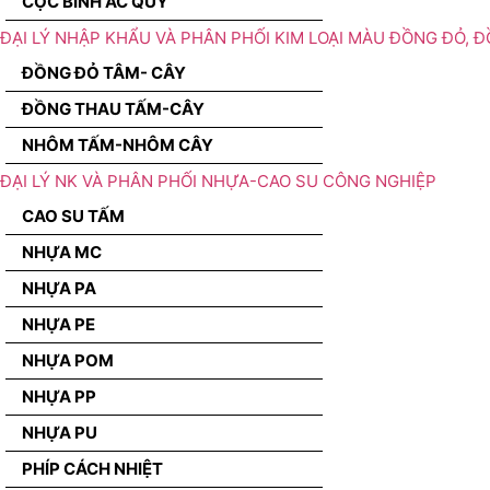
CỌC BÌNH ẮC QUY
ĐẠI LÝ NHẬP KHẨU VÀ PHÂN PHỐI KIM LOẠI MÀU ĐỒNG ĐỎ, 
ĐỒNG ĐỎ TÂM- CÂY
ĐỒNG THAU TẤM-CÂY
NHÔM TẤM-NHÔM CÂY
ĐẠI LÝ NK VÀ PHÂN PHỐI NHỰA-CAO SU CÔNG NGHIỆP
CAO SU TẤM
NHỰA MC
NHỰA PA
NHỰA PE
NHỰA POM
NHỰA PP
NHỰA PU
PHÍP CÁCH NHIỆT