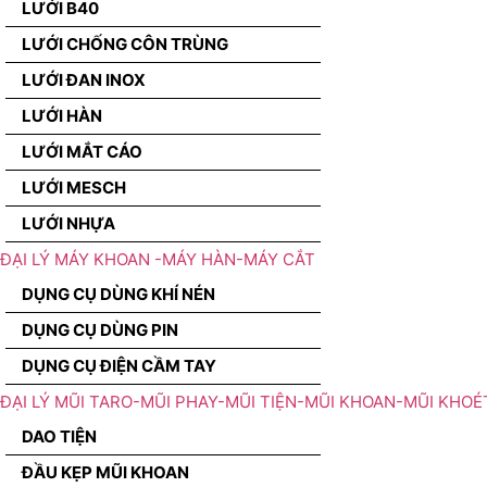
LƯỚI B40
LƯỚI CHỐNG CÔN TRÙNG
LƯỚI ĐAN INOX
LƯỚI HÀN
LƯỚI MẮT CÁO
LƯỚI MESCH
LƯỚI NHỰA
ĐẠI LÝ MÁY KHOAN -MÁY HÀN-MÁY CẮT
DỤNG CỤ DÙNG KHÍ NÉN
DỤNG CỤ DÙNG PIN
DỤNG CỤ ĐIỆN CẦM TAY
ĐẠI LÝ MŨI TARO-MŨI PHAY-MŨI TIỆN-MŨI KHOAN-MŨI KHOÉ
DAO TIỆN
ĐẦU KẸP MŨI KHOAN