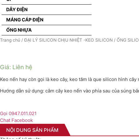
DÂY ĐIỆN
MÁNG CÁP ĐIỆN
ỐNG NHỰA
Trang chủ
/
ĐẠI LÝ SILICON CHỊU NHIỆT -KEO SILICON
/
ỐNG SILI
Giá: Liên hệ
Keo nến hay còn gọi là keo cây, keo tăm là que silicon hình cây 
Hướng dẫn sử dụng: cắm cây keo nến vào phía sau của súng bắn
Gọi 0947.011.021
Chat Facebook
NỘI DUNG SẢN PHẨM