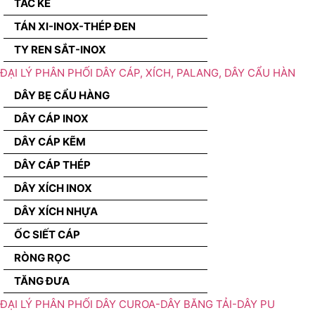
TẮC KÊ
TÁN XI-INOX-THÉP ĐEN
TY REN SẮT-INOX
ĐẠI LÝ PHÂN PHỐI DÂY CÁP, XÍCH, PALANG, DÂY CẨU HÀN
DÂY BẸ CẨU HÀNG
DÂY CÁP INOX
DÂY CÁP KẼM
DÂY CÁP THÉP
DÂY XÍCH INOX
DÂY XÍCH NHỰA
ỐC SIẾT CÁP
RÒNG RỌC
TĂNG ĐƯA
ĐẠI LÝ PHÂN PHỐI DÂY CUROA-DÂY BĂNG TẢI-DÂY PU