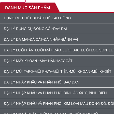
DANH MỤC SẢN PHẨM
DỤNG CỤ THIẾT BỊ BẢO HỘ LAO ĐỘNG
ĐẠI LÝ DỤNG CỤ ĐÓNG GÓI-DÂY ĐAI
ĐẠI LÝ ĐÁ MÀI-ĐÁ CẮT-ĐÁ NHÁM-BÁNH VẢI
ĐẠI LÝ LƯỚI HÀN-LƯỚI MẮT CÁO-LƯỚI B40-LƯỚI LỌC SƠN-L
ĐẠI LÝ MÁY KHOAN -MÁY HÀN-MÁY CẮT
ĐẠI LÝ MŨI TARO-MŨI PHAY-MŨI TIỆN-MŨI KHOAN-MŨI KHOÉT
ĐẠI LÝ NHẬP KHẨU VÀ PHÂN PHỐI BẠC ĐẠN
ĐẠI LÝ NHẬP KHẨU VÀ PHÂN PHỐI BÌNH ẮC QUY, BÌNH ĐIỆN
ĐẠI LÝ NHẬP KHẨU VÀ PHÂN PHỐI KIM LOẠI MÀU ĐỒNG ĐỎ, Đ