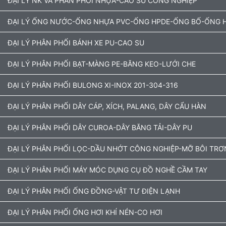
ĐẠI LÝ NK VÀ PHÂN PHỐI NHỰA-CAO SU CÔNG NGHIỆP
ĐẠI LÝ ỐNG NƯỚC-ỐNG NHỰA PVC-ỐNG HPDE-ỐNG BỐ-ỐNG H
ĐẠI LÝ PHÂN PHỐI BÁNH XE PU-CAO SU
ĐẠI LÝ PHÂN PHỐI BẠT-MÀNG PE-BĂNG KEO-LƯỚI CHE
ĐẠI LÝ PHÂN PHỐI BULONG XI-INOX 201-304-316
ĐẠI LÝ PHÂN PHỐI DÂY CÁP, XÍCH, PALANG, DÂY CẨU HÀN
ĐẠI LÝ PHÂN PHỐI DÂY CUROA-DÂY BĂNG TẢI-DÂY PU
ĐẠI LÝ PHÂN PHỐI LỌC-DẦU NHỚT CÔNG NGHIỆP-MỠ BÔI TRƠ
ĐẠI LÝ PHÂN PHỐI MÁY MÓC DỤNG CỤ ĐỒ NGHỀ CẦM TAY
ĐẠI LÝ PHÂN PHỐI ỐNG ĐỒNG-VẬT TƯ ĐIỆN LẠNH
ĐẠI LÝ PHÂN PHỐI ỐNG HƠI KHÍ NÉN-CO HƠI