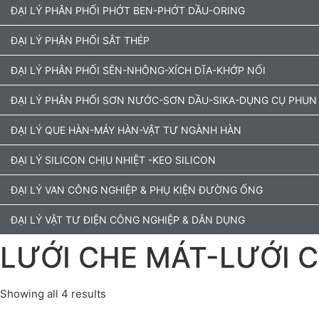
ĐẠI LÝ PHÂN PHỐI PHỚT BEN-PHỚT DẦU-ORING
ĐẠI LÝ PHÂN PHỐI SẮT THÉP
ĐẠI LÝ PHÂN PHỐI SÊN-NHÔNG-XÍCH DĨA-KHỚP NỐI
ĐẠI LÝ PHÂN PHỐI SƠN NƯỚC-SƠN DẦU-SIKA-DỤNG CỤ PHUN
ĐẠI LÝ QUE HÀN-MÁY HÀN-VẬT TƯ NGÀNH HÀN
ĐẠI LÝ SILICON CHỊU NHIỆT -KEO SILICON
ĐẠI LÝ VAN CÔNG NGHIỆP & PHỤ KIỆN ĐƯỜNG ỐNG
ĐẠI LÝ VẬT TƯ ĐIỆN CÔNG NGHIỆP & DÂN DỤNG
LƯỚI CHE MÁT-LƯỚI 
Showing all 4 results