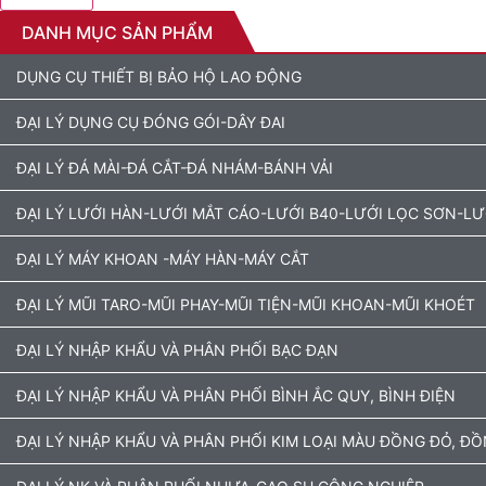
DANH MỤC SẢN PHẨM
DỤNG CỤ THIẾT BỊ BẢO HỘ LAO ĐỘNG
ĐẠI LÝ DỤNG CỤ ĐÓNG GÓI-DÂY ĐAI
ĐẠI LÝ ĐÁ MÀI-ĐÁ CẮT-ĐÁ NHÁM-BÁNH VẢI
ĐẠI LÝ LƯỚI HÀN-LƯỚI MẮT CÁO-LƯỚI B40-LƯỚI LỌC SƠN-L
ĐẠI LÝ MÁY KHOAN -MÁY HÀN-MÁY CẮT
ĐẠI LÝ MŨI TARO-MŨI PHAY-MŨI TIỆN-MŨI KHOAN-MŨI KHOÉT
ĐẠI LÝ NHẬP KHẨU VÀ PHÂN PHỐI BẠC ĐẠN
ĐẠI LÝ NHẬP KHẨU VÀ PHÂN PHỐI BÌNH ẮC QUY, BÌNH ĐIỆN
ĐẠI LÝ NHẬP KHẨU VÀ PHÂN PHỐI KIM LOẠI MÀU ĐỒNG ĐỎ, Đ