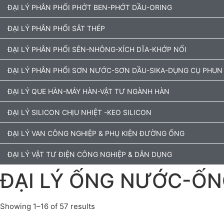
ĐẠI LÝ PHÂN PHỐI PHỚT BEN-PHỚT DẦU-ORING
ĐẠI LÝ PHÂN PHỐI SẮT THÉP
ĐẠI LÝ PHÂN PHỐI SÊN-NHÔNG-XÍCH DĨA-KHỚP NỐI
ĐẠI LÝ PHÂN PHỐI SƠN NƯỚC-SƠN DẦU-SIKA-DỤNG CỤ PHUN
ĐẠI LÝ QUE HÀN-MÁY HÀN-VẬT TƯ NGÀNH HÀN
ĐẠI LÝ SILICON CHỊU NHIỆT -KEO SILICON
ĐẠI LÝ VAN CÔNG NGHIỆP & PHỤ KIỆN ĐƯỜNG ỐNG
ĐẠI LÝ VẬT TƯ ĐIỆN CÔNG NGHIỆP & DÂN DỤNG
ĐẠI LÝ ỐNG NƯỚC-ỐN
Showing 1–16 of 57 results