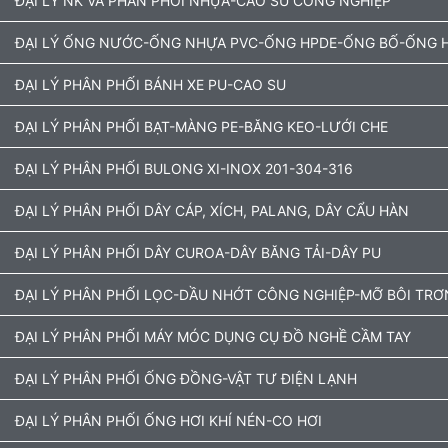
ĐẠI LÝ NK VÀ PHÂN PHỐI NHỰA-CAO SU CÔNG NGHIỆP
ĐẠI LÝ ỐNG NƯỚC-ỐNG NHỰA PVC-ỐNG HPDE-ỐNG BỐ-ỐNG H
ĐẠI LÝ PHÂN PHỐI BÁNH XE PU-CAO SU
ĐẠI LÝ PHÂN PHỐI BẠT-MÀNG PE-BĂNG KEO-LƯỚI CHE
ĐẠI LÝ PHÂN PHỐI BULONG XI-INOX 201-304-316
ĐẠI LÝ PHÂN PHỐI DÂY CÁP, XÍCH, PALANG, DÂY CẨU HÀN
ĐẠI LÝ PHÂN PHỐI DÂY CUROA-DÂY BĂNG TẢI-DÂY PU
ĐẠI LÝ PHÂN PHỐI LỌC-DẦU NHỚT CÔNG NGHIỆP-MỠ BÔI TRƠ
ĐẠI LÝ PHÂN PHỐI MÁY MÓC DỤNG CỤ ĐỒ NGHỀ CẦM TAY
ĐẠI LÝ PHÂN PHỐI ỐNG ĐỒNG-VẬT TƯ ĐIỆN LẠNH
ĐẠI LÝ PHÂN PHỐI ỐNG HƠI KHÍ NÉN-CO HƠI