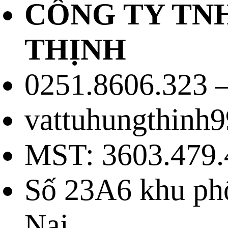
CÔNG TY TN
THỊNH
0251.8606.323 –
vattuhungthinh
MST: 3603.479.
Số 23A6 khu ph
Nai