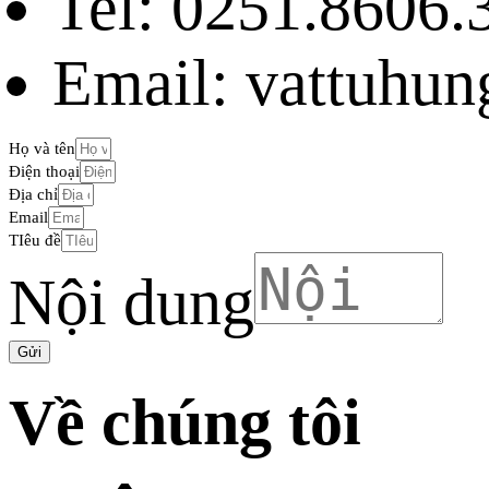
Tel: 0251.8606.
Email: vattuhu
Họ và tên
Điện thoại
Địa chỉ
Email
TIêu đề
Nội dung
Gửi
Về chúng tôi