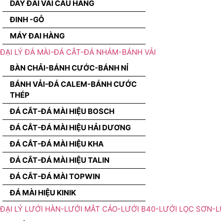
DÂY ĐAI VÃI CẨU HÀNG
ĐINH -GỖ
MÁY ĐAI HÀNG
ĐẠI LÝ ĐÁ MÀI-ĐÁ CẮT-ĐÁ NHÁM-BÁNH VẢI
BÀN CHẢI-BÁNH CƯỚC-BÁNH NỈ
BÁNH VẢI-ĐÁ CALEM-BÁNH CƯỚC
THÉP
ĐÁ CẮT-ĐÁ MÀI HIỆU BOSCH
ĐÁ CẮT-ĐÁ MÀI HIỆU HẢI DƯƠNG
ĐÁ CẮT-ĐÁ MÀI HIỆU KHA
ĐÁ CẮT-ĐÁ MÀI HIỆU TALIN
ĐÁ CẮT-ĐÁ MÀI TOPWIN
ĐÁ MÀI HIỆU KINIK
ĐẠI LÝ LƯỚI HÀN-LƯỚI MẮT CÁO-LƯỚI B40-LƯỚI LỌC SƠN-