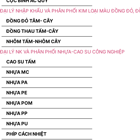
CỌC BÌNH ẮC QUY
ĐẠI LÝ NHẬP KHẨU VÀ PHÂN PHỐI KIM LOẠI MÀU ĐỒNG ĐỎ, 
ĐỒNG ĐỎ TÂM- CÂY
ĐỒNG THAU TẤM-CÂY
NHÔM TẤM-NHÔM CÂY
ĐẠI LÝ NK VÀ PHÂN PHỐI NHỰA-CAO SU CÔNG NGHIỆP
CAO SU TẤM
NHỰA MC
NHỰA PA
NHỰA PE
NHỰA POM
NHỰA PP
NHỰA PU
PHÍP CÁCH NHIỆT