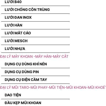
LƯỚI B40
LƯỚI CHỐNG CÔN TRÙNG
LƯỚI ĐAN INOX
LƯỚI HÀN
LƯỚI MẮT CÁO
LƯỚI MESCH
LƯỚI NHỰA
ĐẠI LÝ MÁY KHOAN -MÁY HÀN-MÁY CẮT
DỤNG CỤ DÙNG KHÍ NÉN
DỤNG CỤ DÙNG PIN
DỤNG CỤ ĐIỆN CẦM TAY
ĐẠI LÝ MŨI TARO-MŨI PHAY-MŨI TIỆN-MŨI KHOAN-MŨI KHOÉ
DAO TIỆN
ĐẦU KẸP MŨI KHOAN