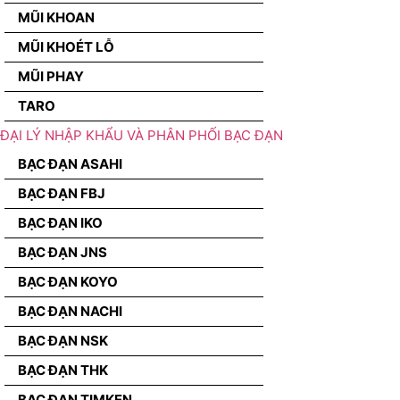
MŨI KHOAN
MŨI KHOÉT LỖ
MŨI PHAY
TARO
ĐẠI LÝ NHẬP KHẨU VÀ PHÂN PHỐI BẠC ĐẠN
BẠC ĐẠN ASAHI
BẠC ĐẠN FBJ
BẠC ĐẠN IKO
BẠC ĐẠN JNS
BẠC ĐẠN KOYO
BẠC ĐẠN NACHI
BẠC ĐẠN NSK
BẠC ĐẠN THK
BẠC ĐẠN TIMKEN