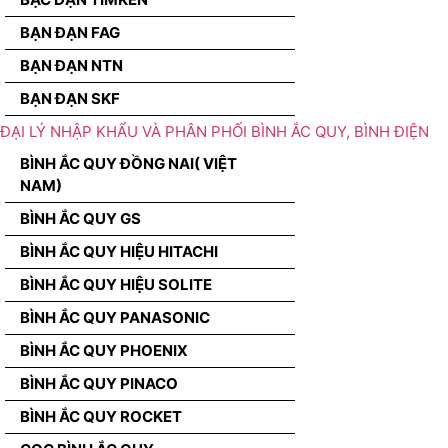
BẠN ĐẠN FAG
BẠN ĐẠN NTN
BẠN ĐẠN SKF
ĐẠI LÝ NHẬP KHẨU VÀ PHÂN PHỐI BÌNH ẮC QUY, BÌNH ĐIỆN
BÌNH ẮC QUY ĐỒNG NAI( VIỆT
NAM)
BÌNH ẮC QUY GS
BÌNH ẮC QUY HIỆU HITACHI
BÌNH ẮC QUY HIỆU SOLITE
BÌNH ẮC QUY PANASONIC
BÌNH ẮC QUY PHOENIX
BÌNH ẮC QUY PINACO
BÌNH ẮC QUY ROCKET