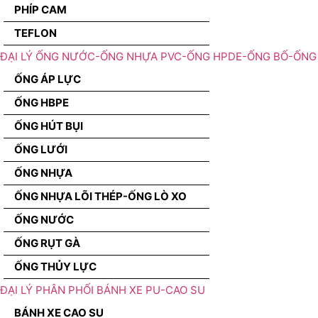
PHÍP CAM
TEFLON
ĐẠI LÝ ỐNG NƯỚC-ỐNG NHỰA PVC-ỐNG HPDE-ỐNG BỐ-ỐNG 
ỐNG ÁP LỰC
ỐNG HBPE
ỐNG HÚT BỤI
ỐNG LƯỚI
ỐNG NHỰA
ỐNG NHỰA LÕI THÉP-ỐNG LÒ XO
ỐNG NƯỚC
ỐNG RỤT GÀ
ỐNG THỦY LỰC
ĐẠI LÝ PHÂN PHỐI BÁNH XE PU-CAO SU
BÁNH XE CAO SU