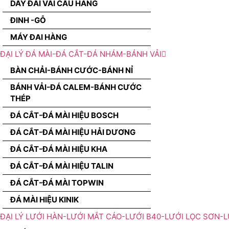
DÂY ĐAI VÃI CẨU HÀNG
ĐINH -GỖ
MÁY ĐAI HÀNG
ĐẠI LÝ ĐÁ MÀI-ĐÁ CẮT-ĐÁ NHÁM-BÁNH VẢI
BÀN CHẢI-BÁNH CƯỚC-BÁNH NỈ
BÁNH VẢI-ĐÁ CALEM-BÁNH CƯỚC
THÉP
ĐÁ CẮT-ĐÁ MÀI HIỆU BOSCH
ĐÁ CẮT-ĐÁ MÀI HIỆU HẢI DƯƠNG
ĐÁ CẮT-ĐÁ MÀI HIỆU KHA
ĐÁ CẮT-ĐÁ MÀI HIỆU TALIN
ĐÁ CẮT-ĐÁ MÀI TOPWIN
ĐÁ MÀI HIỆU KINIK
ĐẠI LÝ LƯỚI HÀN-LƯỚI MẮT CÁO-LƯỚI B40-LƯỚI LỌC SƠN-