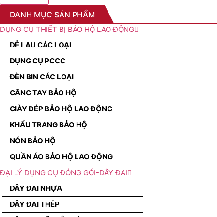
DANH MỤC SẢN PHẨM
DỤNG CỤ THIẾT BỊ BẢO HỘ LAO ĐỘNG
DẺ LAU CÁC LOẠI
DỤNG CỤ PCCC
ĐÈN BIN CÁC LOẠI
GĂNG TAY BẢO HỘ
GIÀY DÉP BẢO HỘ LAO ĐỘNG
KHẨU TRANG BẢO HỘ
NÓN BẢO HỘ
QUẦN ÁO BẢO HỘ LAO ĐỘNG
ĐẠI LÝ DỤNG CỤ ĐÓNG GÓI-DÂY ĐAI
DÂY ĐAI NHỰA
DÂY ĐAI THÉP