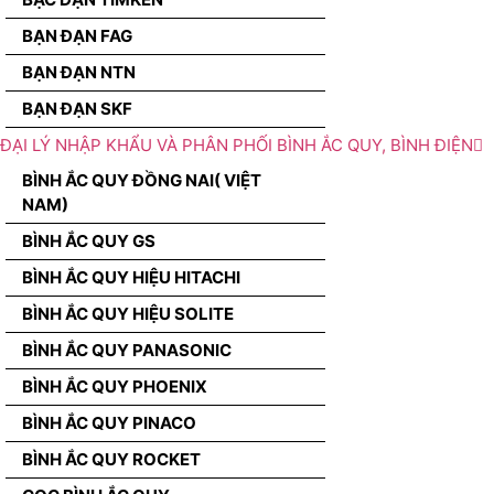
BẠN ĐẠN FAG
BẠN ĐẠN NTN
BẠN ĐẠN SKF
ĐẠI LÝ NHẬP KHẨU VÀ PHÂN PHỐI BÌNH ẮC QUY, BÌNH ĐIỆN
BÌNH ẮC QUY ĐỒNG NAI( VIỆT
NAM)
BÌNH ẮC QUY GS
BÌNH ẮC QUY HIỆU HITACHI
BÌNH ẮC QUY HIỆU SOLITE
BÌNH ẮC QUY PANASONIC
BÌNH ẮC QUY PHOENIX
BÌNH ẮC QUY PINACO
BÌNH ẮC QUY ROCKET