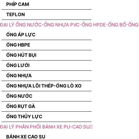
PHÍP CAM
TEFLON
ĐẠI LÝ ỐNG NƯỚC-ỐNG NHỰA PVC-ỐNG HPDE-ỐNG BỐ-ỐNG 
ỐNG ÁP LỰC
ỐNG HBPE
ỐNG HÚT BỤI
ỐNG LƯỚI
ỐNG NHỰA
ỐNG NHỰA LÕI THÉP-ỐNG LÒ XO
ỐNG NƯỚC
ỐNG RỤT GÀ
ỐNG THỦY LỰC
ĐẠI LÝ PHÂN PHỐI BÁNH XE PU-CAO SU
BÁNH XE CAO SU