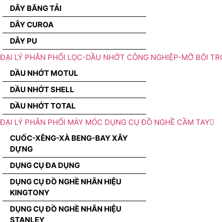
DÂY BĂNG TẢI
DÂY CUROA
DÂY PU
ĐẠI LÝ PHÂN PHỐI LỌC-DẦU NHỚT CÔNG NGHIỆP-MỠ BÔI TR
DẦU NHỚT MOTUL
DẦU NHỚT SHELL
DẦU NHỚT TOTAL
ĐẠI LÝ PHÂN PHỐI MÁY MÓC DỤNG CỤ ĐỒ NGHỀ CẦM TAY
CUỐC-XẼNG-XÀ BENG-BAY XÂY
DỰNG
DỤNG CỤ ĐA DỤNG
DỤNG CỤ ĐỒ NGHỀ NHÃN HIỆU
KINGTONY
DỤNG CỤ ĐỒ NGHỀ NHÃN HIỆU
STANLEY