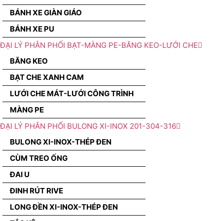
BÁNH XE GIÀN GIÁO
BÁNH XE PU
ĐẠI LÝ PHÂN PHỐI BẠT-MÀNG PE-BĂNG KEO-LƯỚI CHE
BĂNG KEO
BẠT CHE XANH CAM
LƯỚI CHE MÁT-LƯỚI CÔNG TRÌNH
MÀNG PE
ĐẠI LÝ PHÂN PHỐI BULONG XI-INOX 201-304-316
BULONG XI-INOX-THÉP ĐEN
CÙM TREO ỐNG
ĐAI U
ĐINH RÚT RIVE
LONG ĐỀN XI-INOX-THÉP ĐEN