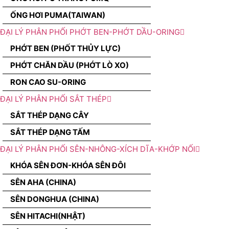
ỐNG HƠI PUMA(TAIWAN)
ĐẠI LÝ PHÂN PHỐI PHỚT BEN-PHỚT DẦU-ORING
PHỚT BEN (PHỐT THỦY LỰC)
PHỚT CHĂN DẦU (PHỚT LÒ XO)
RON CAO SU-ORING
ĐẠI LÝ PHÂN PHỐI SẮT THÉP
SẮT THÉP DẠNG CÂY
SẮT THÉP DẠNG TẤM
ĐẠI LÝ PHÂN PHỐI SÊN-NHÔNG-XÍCH DĨA-KHỚP NỐI
KHÓA SÊN ĐƠN-KHÓA SÊN ĐÔI
SÊN AHA (CHINA)
SÊN DONGHUA (CHINA)
SÊN HITACHI(NHẬT)