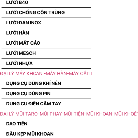
LƯỚI B40
LƯỚI CHỐNG CÔN TRÙNG
LƯỚI ĐAN INOX
LƯỚI HÀN
LƯỚI MẮT CÁO
LƯỚI MESCH
LƯỚI NHỰA
ĐẠI LÝ MÁY KHOAN -MÁY HÀN-MÁY CẮT
DỤNG CỤ DÙNG KHÍ NÉN
DỤNG CỤ DÙNG PIN
DỤNG CỤ ĐIỆN CẦM TAY
ĐẠI LÝ MŨI TARO-MŨI PHAY-MŨI TIỆN-MŨI KHOAN-MŨI KHOÉ
DAO TIỆN
ĐẦU KẸP MŨI KHOAN