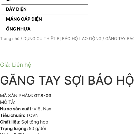
DÂY ĐIỆN
MÁNG CÁP ĐIỆN
ỐNG NHỰA
Trang chủ
/
DỤNG CỤ THIẾT BỊ BẢO HỘ LAO ĐỘNG
/
GĂNG TAY BẢ
Giá: Liên hệ
GĂNG TAY SỢI BẢO HỘ
MÃ SẢN PHẨM:
GTS-03
MÔ TẢ:
Nước sản xuất:
Việt Nam
Tiêu chuẩn:
TCVN
Chất liệu:
Sợi tổng hợp
Trọng lượng:
50 g/đôi