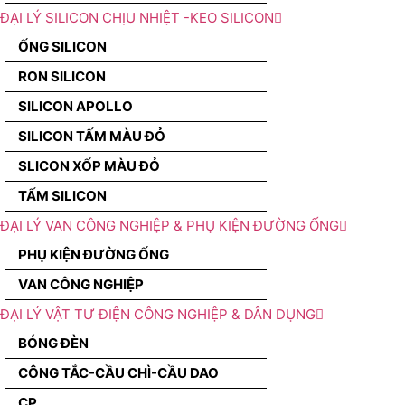
ĐẠI LÝ SILICON CHỊU NHIỆT -KEO SILICON
ỐNG SILICON
RON SILICON
SILICON APOLLO
SILICON TẤM MÀU ĐỎ
SLICON XỐP MÀU ĐỎ
TẤM SILICON
ĐẠI LÝ VAN CÔNG NGHIỆP & PHỤ KIỆN ĐƯỜNG ỐNG
PHỤ KIỆN ĐƯỜNG ỐNG
VAN CÔNG NGHIỆP
ĐẠI LÝ VẬT TƯ ĐIỆN CÔNG NGHIỆP & DÂN DỤNG
BÓNG ĐÈN
CÔNG TẮC-CẦU CHÌ-CẦU DAO
CP