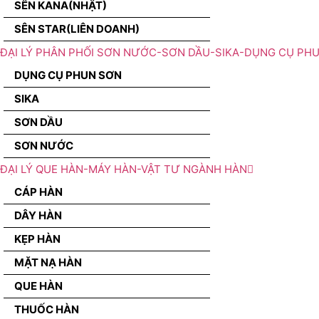
SÊN KANA(NHẬT)
SÊN STAR(LIÊN DOANH)
ĐẠI LÝ PHÂN PHỐI SƠN NƯỚC-SƠN DẦU-SIKA-DỤNG CỤ PH
DỤNG CỤ PHUN SƠN
SIKA
SƠN DẦU
SƠN NƯỚC
ĐẠI LÝ QUE HÀN-MÁY HÀN-VẬT TƯ NGÀNH HÀN
CÁP HÀN
DÂY HÀN
KẸP HÀN
MẶT NẠ HÀN
QUE HÀN
THUỐC HÀN