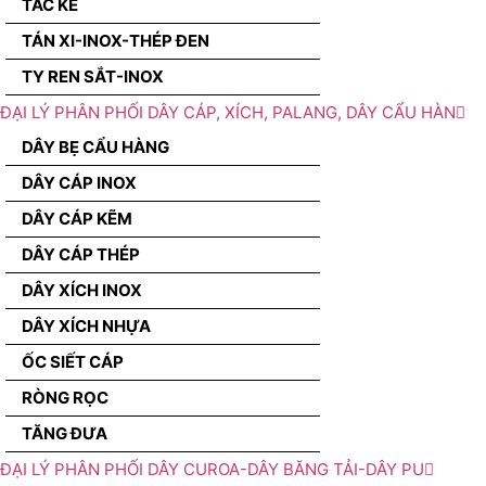
TẮC KÊ
TÁN XI-INOX-THÉP ĐEN
TY REN SẮT-INOX
ĐẠI LÝ PHÂN PHỐI DÂY CÁP, XÍCH, PALANG, DÂY CẨU HÀN
DÂY BẸ CẨU HÀNG
DÂY CÁP INOX
DÂY CÁP KẼM
DÂY CÁP THÉP
DÂY XÍCH INOX
DÂY XÍCH NHỰA
ỐC SIẾT CÁP
RÒNG RỌC
TĂNG ĐƯA
ĐẠI LÝ PHÂN PHỐI DÂY CUROA-DÂY BĂNG TẢI-DÂY PU