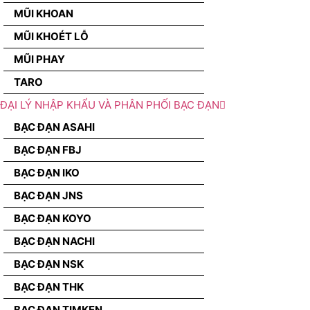
MŨI KHOAN
MŨI KHOÉT LỖ
MŨI PHAY
TARO
ĐẠI LÝ NHẬP KHẨU VÀ PHÂN PHỐI BẠC ĐẠN
BẠC ĐẠN ASAHI
BẠC ĐẠN FBJ
BẠC ĐẠN IKO
BẠC ĐẠN JNS
BẠC ĐẠN KOYO
BẠC ĐẠN NACHI
BẠC ĐẠN NSK
BẠC ĐẠN THK
BẠC ĐẠN TIMKEN