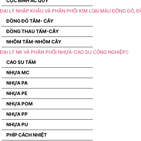
CỌC BÌNH ẮC QUY
ĐẠI LÝ NHẬP KHẨU VÀ PHÂN PHỐI KIM LOẠI MÀU ĐỒNG ĐỎ, 
ĐỒNG ĐỎ TÂM- CÂY
ĐỒNG THAU TẤM-CÂY
NHÔM TẤM-NHÔM CÂY
ĐẠI LÝ NK VÀ PHÂN PHỐI NHỰA-CAO SU CÔNG NGHIỆP
CAO SU TẤM
NHỰA MC
NHỰA PA
NHỰA PE
NHỰA POM
NHỰA PP
NHỰA PU
PHÍP CÁCH NHIỆT