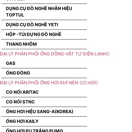
DỤNG CỤ ĐỒ NGHỀ NHÃN HIỆU
TOPTUL
DỤNG CỤ ĐỒ NGHỀ YETI
HỘP -TÚI ĐỰNG ĐỒ NGHỀ
THANG NHÔM
ĐẠI LÝ PHÂN PHỐI ỐNG ĐỒNG-VẬT TƯ ĐIỆN LẠNH
GAS
ỐNG ĐỒNG
ĐẠI LÝ PHÂN PHỐI ỐNG HƠI KHÍ NÉN-CO HƠI
CO NỐI ARITAC
CO NỐI STNC
ỐNG HƠI HIỆU SANG-A(KOREA)
ỐNG HƠI KAILY
ỐNG HƠI PU TRẮNG PUMQ