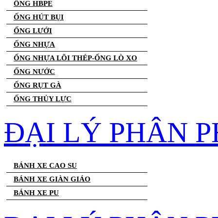
ỐNG HBPE
ỐNG HÚT BỤI
ỐNG LƯỚI
ỐNG NHỰA
ỐNG NHỰA LÕI THÉP-ỐNG LÒ XO
ỐNG NƯỚC
ỐNG RỤT GÀ
ỐNG THỦY LỰC
ĐẠI LÝ PHÂN P
BÁNH XE CAO SU
BÁNH XE GIÀN GIÁO
BÁNH XE PU