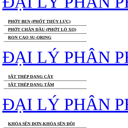
ĐẠI LÝ PHÂN 
PHỚT BEN (PHỐT THỦY LỰC)
PHỚT CHĂN DẦU (PHỚT LÒ XO)
RON CAO SU-ORING
ĐẠI LÝ PHÂN P
SẮT THÉP DẠNG CÂY
SẮT THÉP DẠNG TẤM
ĐẠI LÝ PHÂN P
KHÓA SÊN ĐƠN-KHÓA SÊN ĐÔI