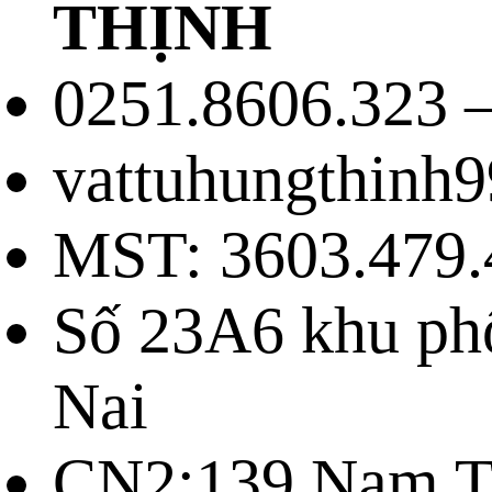
THỊNH
0251.8606.323 –
vattuhungthinh
MST: 3603.479.
Số 23A6 khu ph
Nai
CN2:139 Nam Tr