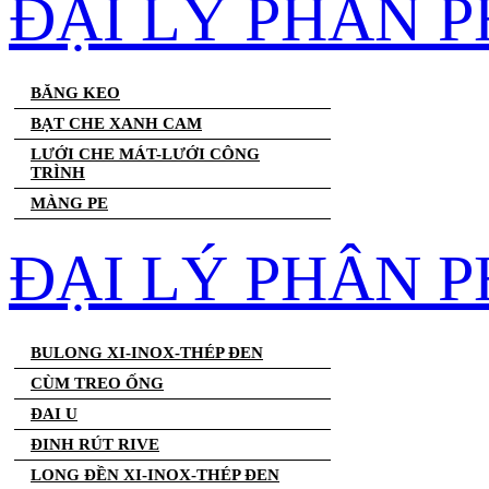
ĐẠI LÝ PHÂN 
BĂNG KEO
BẠT CHE XANH CAM
LƯỚI CHE MÁT-LƯỚI CÔNG
TRÌNH
MÀNG PE
ĐẠI LÝ PHÂN P
BULONG XI-INOX-THÉP ĐEN
CÙM TREO ỐNG
ĐAI U
ĐINH RÚT RIVE
LONG ĐỀN XI-INOX-THÉP ĐEN