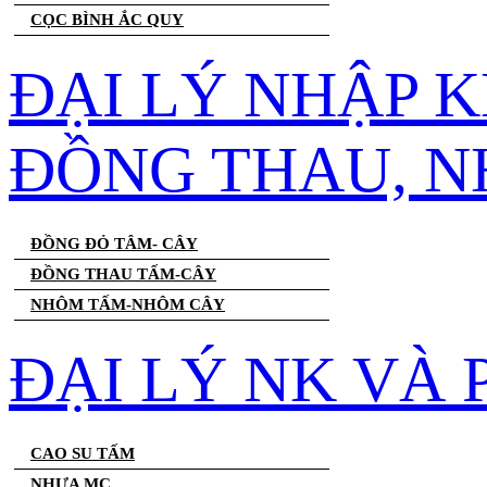
CỌC BÌNH ẮC QUY
ĐẠI LÝ NHẬP 
ĐỒNG THAU, 
ĐỒNG ĐỎ TÂM- CÂY
ĐỒNG THAU TẤM-CÂY
NHÔM TẤM-NHÔM CÂY
ĐẠI LÝ NK VÀ
CAO SU TẤM
NHỰA MC