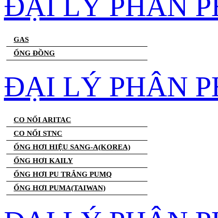
ĐẠI LÝ PHÂN 
GAS
ỐNG ĐỒNG
ĐẠI LÝ PHÂN P
CO NỐI ARITAC
CO NỐI STNC
ỐNG HƠI HIỆU SANG-A(KOREA)
ỐNG HƠI KAILY
ỐNG HƠI PU TRẮNG PUMQ
ỐNG HƠI PUMA(TAIWAN)