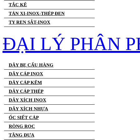
TẮC KÊ
TÁN XI-INOX-THÉP ĐEN
TY REN SẮT-INOX
ĐẠI LÝ PHÂN P
DÂY BẸ CẨU HÀNG
DÂY CÁP INOX
DÂY CÁP KẼM
DÂY CÁP THÉP
DÂY XÍCH INOX
DÂY XÍCH NHỰA
ỐC SIẾT CÁP
RÒNG RỌC
TĂNG ĐƯA