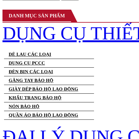
DANH MỤC SẢN PHẨM
DỤNG CỤ THIẾ
DẺ LAU CÁC LOẠI
DỤNG CỤ PCCC
ĐÈN BIN CÁC LOẠI
GĂNG TAY BẢO HỘ
GIÀY DÉP BẢO HỘ LAO ĐỘNG
KHẨU TRANG BẢO HỘ
NÓN BẢO HỘ
QUẦN ÁO BẢO HỘ LAO ĐỘNG
ĐẠI LÝ DỤNG 