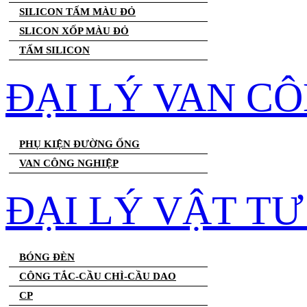
SILICON TẤM MÀU ĐỎ
SLICON XỐP MÀU ĐỎ
TẤM SILICON
ĐẠI LÝ VAN C
PHỤ KIỆN ĐƯỜNG ỐNG
VAN CÔNG NGHIỆP
ĐẠI LÝ VẬT T
BÓNG ĐÈN
CÔNG TẮC-CẦU CHÌ-CẦU DAO
CP