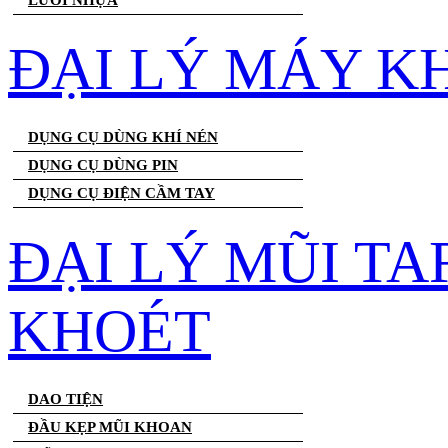
LƯỚI NHỰA
ĐẠI LÝ MÁY K
DỤNG CỤ DÙNG KHÍ NÉN
DỤNG CỤ DÙNG PIN
DỤNG CỤ ĐIỆN CẦM TAY
ĐẠI LÝ MŨI T
KHOÉT
DAO TIỆN
ĐẦU KẸP MŨI KHOAN