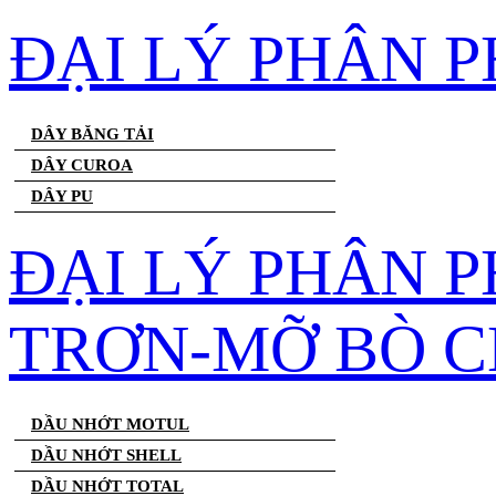
ĐẠI LÝ PHÂN 
DÂY BĂNG TẢI
DÂY CUROA
DÂY PU
ĐẠI LÝ PHÂN 
TRƠN-MỠ BÒ C
DẦU NHỚT MOTUL
DẦU NHỚT SHELL
DẦU NHỚT TOTAL