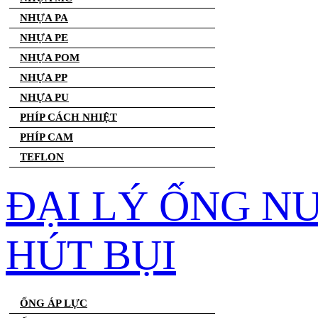
NHỰA PA
NHỰA PE
NHỰA POM
NHỰA PP
NHỰA PU
PHÍP CÁCH NHIỆT
PHÍP CAM
TEFLON
ĐẠI LÝ ỐNG N
HÚT BỤI
ỐNG ÁP LỰC