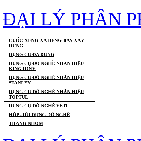
ĐẠI LÝ PHÂN 
CUỐC-XẼNG-XÀ BENG-BAY XÂY
DỰNG
DỤNG CỤ ĐA DỤNG
DỤNG CỤ ĐỒ NGHỀ NHÃN HIỆU
KINGTONY
DỤNG CỤ ĐỒ NGHỀ NHÃN HIỆU
STANLEY
DỤNG CỤ ĐỒ NGHỀ NHÃN HIỆU
TOPTUL
DỤNG CỤ ĐỒ NGHỀ YETI
HỘP -TÚI ĐỰNG ĐỒ NGHỀ
THANG NHÔM