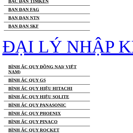
BẠC ĐẠN TIMKEN
BẠN ĐẠN FAG
BẠN ĐẠN NTN
BẠN ĐẠN SKF
ĐẠI LÝ NHẬP K
BÌNH ẮC QUY ĐỒNG NAI( VIỆT
NAM)
BÌNH ẮC QUY GS
BÌNH ẮC QUY HIỆU HITACHI
BÌNH ẮC QUY HIỆU SOLITE
BÌNH ẮC QUY PANASONIC
BÌNH ẮC QUY PHOENIX
BÌNH ẮC QUY PINACO
BÌNH ẮC QUY ROCKET