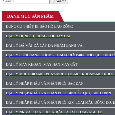
Search
DANH MỤC SẢN PHẨM
DỤNG CỤ THIẾT BỊ BẢO HỘ LAO ĐỘNG
ĐẠI LÝ DỤNG CỤ ĐÓNG GÓI-DÂY ĐAI
ĐẠI LÝ ĐÁ MÀI-ĐÁ CẮT-ĐÁ NHÁM-BÁNH VẢI
ĐẠI LÝ LƯỚI HÀN-LƯỚI MẮT CÁO-LƯỚI B40-LƯỚI LỌC SƠN-L
ĐẠI LÝ MÁY KHOAN -MÁY HÀN-MÁY CẮT
ĐẠI LÝ MŨI TARO-MŨI PHAY-MŨI TIỆN-MŨI KHOAN-MŨI KHOÉ
ĐẠI LÝ NHẬP KHẨU VÀ PHÂN PHỐI BẠC ĐẠN
ĐẠI LÝ NHẬP KHẨU VÀ PHÂN PHỐI BÌNH ẮC QUY, BÌNH ĐIỆN
ĐẠI LÝ NHẬP KHẨU VÀ PHÂN PHỐI KIM LOẠI MÀU ĐỒNG ĐỎ,
ĐẠI LÝ NK VÀ PHÂN PHỐI NHỰA-CAO SU CÔNG NGHIỆP