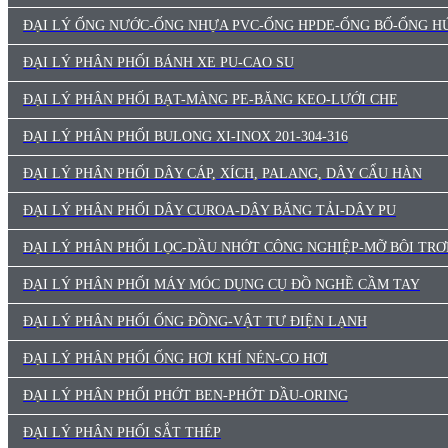
ĐẠI LÝ ỐNG NƯỚC-ỐNG NHỰA PVC-ỐNG HPDE-ỐNG BỐ-ỐNG HÚ
ĐẠI LÝ PHÂN PHỐI BÁNH XE PU-CAO SU
ĐẠI LÝ PHÂN PHỐI BẠT-MÀNG PE-BĂNG KEO-LƯỚI CHE
ĐẠI LÝ PHÂN PHỐI BULONG XI-INOX 201-304-316
ĐẠI LÝ PHÂN PHỐI DÂY CÁP, XÍCH, PALANG, DÂY CẨU HÀN
ĐẠI LÝ PHÂN PHỐI DÂY CUROA-DÂY BĂNG TẢI-DÂY PU
ĐẠI LÝ PHÂN PHỐI LỌC-DẦU NHỚT CÔNG NGHIỆP-MỠ BÔI TRƠ
ĐẠI LÝ PHÂN PHỐI MÁY MÓC DỤNG CỤ ĐỒ NGHỀ CẦM TAY
ĐẠI LÝ PHÂN PHỐI ỐNG ĐỒNG-VẬT TƯ ĐIỆN LẠNH
ĐẠI LÝ PHÂN PHỐI ỐNG HƠI KHÍ NÉN-CO HƠI
ĐẠI LÝ PHÂN PHỐI PHỚT BEN-PHỚT DẦU-ORING
ĐẠI LÝ PHÂN PHỐI SẮT THÉP