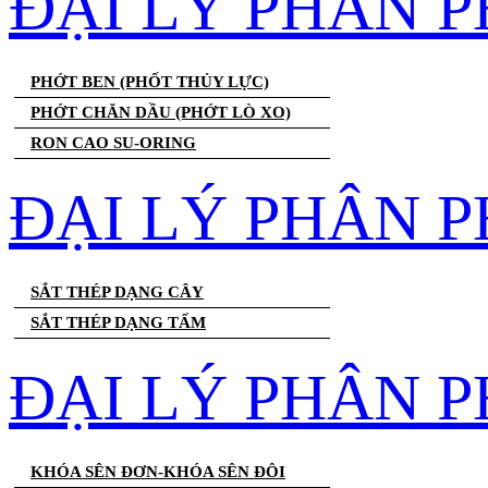
ĐẠI LÝ PHÂN 
PHỚT BEN (PHỐT THỦY LỰC)
PHỚT CHĂN DẦU (PHỚT LÒ XO)
RON CAO SU-ORING
ĐẠI LÝ PHÂN P
SẮT THÉP DẠNG CÂY
SẮT THÉP DẠNG TẤM
ĐẠI LÝ PHÂN P
KHÓA SÊN ĐƠN-KHÓA SÊN ĐÔI