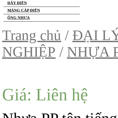
DÂY ĐIỆN
MÁNG CÁP ĐIỆN
ỐNG NHỰA
Trang chủ
/
ĐẠI L
NGHIỆP
/
NHỰA 
Giá: Liên hệ