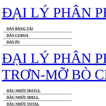
ĐẠI LÝ PHÂN 
DÂY BĂNG TẢI
DÂY CUROA
DÂY PU
ĐẠI LÝ PHÂN 
TRƠN-MỠ BÒ C
DẦU NHỚT MOTUL
DẦU NHỚT SHELL
DẦU NHỚT TOTAL