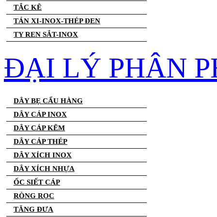
TẮC KÊ
TÁN XI-INOX-THÉP ĐEN
TY REN SẮT-INOX
ĐẠI LÝ PHÂN P
DÂY BẸ CẨU HÀNG
DÂY CÁP INOX
DÂY CÁP KẼM
DÂY CÁP THÉP
DÂY XÍCH INOX
DÂY XÍCH NHỰA
ỐC SIẾT CÁP
RÒNG RỌC
TĂNG ĐƯA