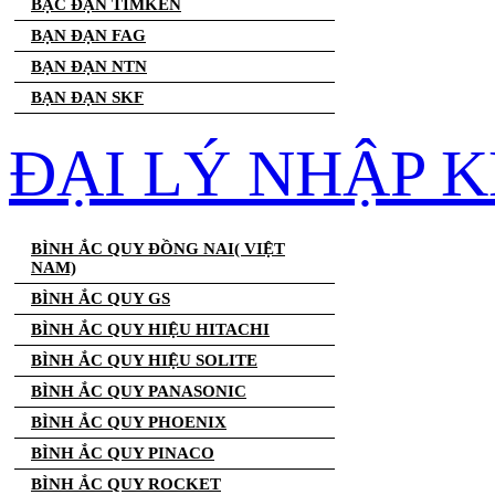
BẠC ĐẠN TIMKEN
BẠN ĐẠN FAG
BẠN ĐẠN NTN
BẠN ĐẠN SKF
ĐẠI LÝ NHẬP K
BÌNH ẮC QUY ĐỒNG NAI( VIỆT
NAM)
BÌNH ẮC QUY GS
BÌNH ẮC QUY HIỆU HITACHI
BÌNH ẮC QUY HIỆU SOLITE
BÌNH ẮC QUY PANASONIC
BÌNH ẮC QUY PHOENIX
BÌNH ẮC QUY PINACO
BÌNH ẮC QUY ROCKET