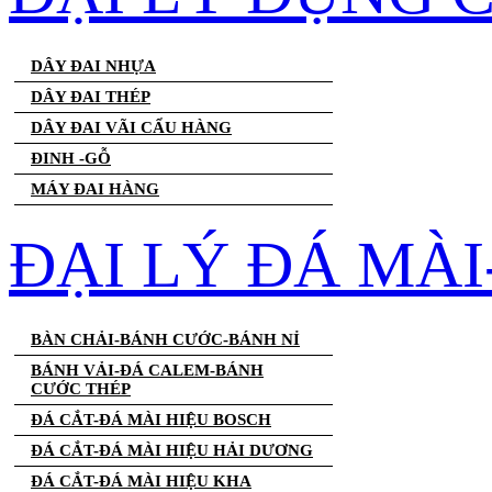
DÂY ĐAI NHỰA
DÂY ĐAI THÉP
DÂY ĐAI VÃI CẨU HÀNG
ĐINH -GỖ
MÁY ĐAI HÀNG
ĐẠI LÝ ĐÁ MÀ
BÀN CHẢI-BÁNH CƯỚC-BÁNH NỈ
BÁNH VẢI-ĐÁ CALEM-BÁNH
CƯỚC THÉP
ĐÁ CẮT-ĐÁ MÀI HIỆU BOSCH
ĐÁ CẮT-ĐÁ MÀI HIỆU HẢI DƯƠNG
ĐÁ CẮT-ĐÁ MÀI HIỆU KHA