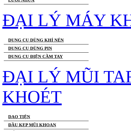
LƯỚI NHỰA
ĐẠI LÝ MÁY K
DỤNG CỤ DÙNG KHÍ NÉN
DỤNG CỤ DÙNG PIN
DỤNG CỤ ĐIỆN CẦM TAY
ĐẠI LÝ MŨI T
KHOÉT
DAO TIỆN
ĐẦU KẸP MŨI KHOAN