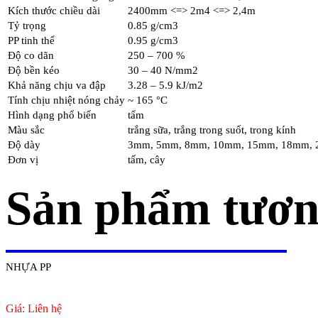
Kích thước chiều dài
2400mm <=> 2m4 <=> 2,4m
Tỷ trọng
0.85 g/cm3
PP tinh thể
0.95 g/cm3
Độ co dãn
250 – 700 %
Độ bền kéo
30 – 40 N/mm2
Khả năng chịu va đập
3.28 – 5.9 kJ/m2
Tính chịu nhiệt nóng chảy
~ 165 °C
Hình dạng phổ biến
tấm
Màu sắc
trắng sữa, trắng trong suốt, trong kính
Độ dày
3mm, 5mm, 8mm, 10mm, 15mm, 18mm,
Đơn vị
tấm, cây
Sản phẩm tươn
NHỰA PP
Giá: Liên hệ