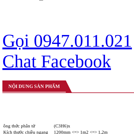
Gọi 0947.011.021
Chat Facebook
NỘI DUNG SẢN PHẨM
ông thức phân tử
(C3H6)x
Kích thước chiều ngang
1200mm <=> 1m2 <=> 1,2m