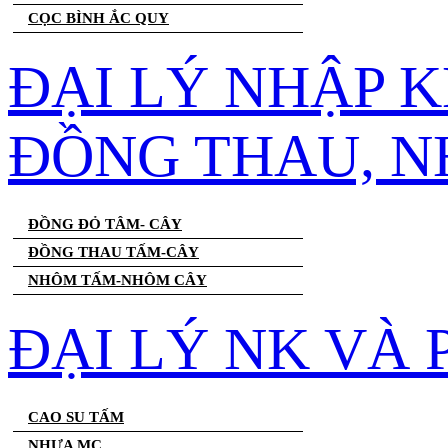
CỌC BÌNH ẮC QUY
ĐẠI LÝ NHẬP 
ĐỒNG THAU, 
ĐỒNG ĐỎ TÂM- CÂY
ĐỒNG THAU TẤM-CÂY
NHÔM TẤM-NHÔM CÂY
ĐẠI LÝ NK VÀ
CAO SU TẤM
NHỰA MC