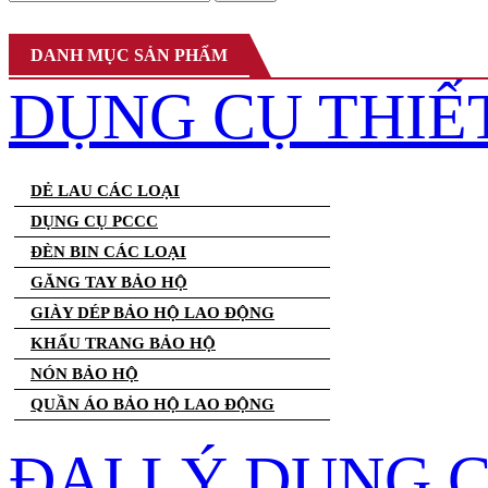
DANH MỤC SẢN PHẨM
DỤNG CỤ THIẾ
DẺ LAU CÁC LOẠI
DỤNG CỤ PCCC
ĐÈN BIN CÁC LOẠI
GĂNG TAY BẢO HỘ
GIÀY DÉP BẢO HỘ LAO ĐỘNG
KHẨU TRANG BẢO HỘ
NÓN BẢO HỘ
QUẦN ÁO BẢO HỘ LAO ĐỘNG
ĐẠI LÝ DỤNG 