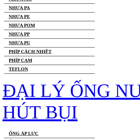
NHỰA PA
NHỰA PE
NHỰA POM
NHỰA PP
NHỰA PU
PHÍP CÁCH NHIỆT
PHÍP CAM
TEFLON
ĐẠI LÝ ỐNG N
HÚT BỤI
ỐNG ÁP LỰC