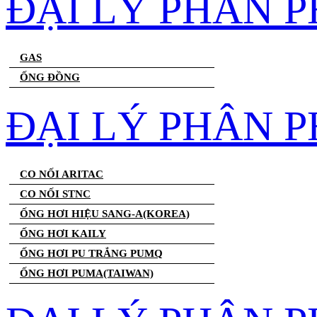
ĐẠI LÝ PHÂN 
GAS
ỐNG ĐỒNG
ĐẠI LÝ PHÂN P
CO NỐI ARITAC
CO NỐI STNC
ỐNG HƠI HIỆU SANG-A(KOREA)
ỐNG HƠI KAILY
ỐNG HƠI PU TRẮNG PUMQ
ỐNG HƠI PUMA(TAIWAN)