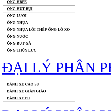
ỐNG HBPE
ỐNG HÚT BỤI
ỐNG LƯỚI
ỐNG NHỰA
ỐNG NHỰA LÕI THÉP-ỐNG LÒ XO
ỐNG NƯỚC
ỐNG RỤT GÀ
ỐNG THỦY LỰC
ĐẠI LÝ PHÂN P
BÁNH XE CAO SU
BÁNH XE GIÀN GIÁO
BÁNH XE PU