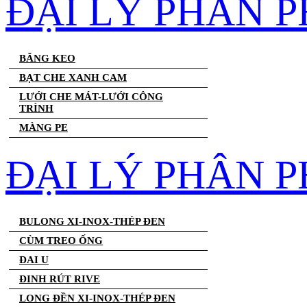
ĐẠI LÝ PHÂN 
BĂNG KEO
BẠT CHE XANH CAM
LƯỚI CHE MÁT-LƯỚI CÔNG
TRÌNH
MÀNG PE
ĐẠI LÝ PHÂN P
BULONG XI-INOX-THÉP ĐEN
CÙM TREO ỐNG
ĐAI U
ĐINH RÚT RIVE
LONG ĐỀN XI-INOX-THÉP ĐEN