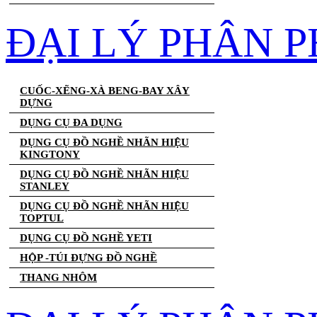
ĐẠI LÝ PHÂN 
CUỐC-XẼNG-XÀ BENG-BAY XÂY
DỰNG
DỤNG CỤ ĐA DỤNG
DỤNG CỤ ĐỒ NGHỀ NHÃN HIỆU
KINGTONY
DỤNG CỤ ĐỒ NGHỀ NHÃN HIỆU
STANLEY
DỤNG CỤ ĐỒ NGHỀ NHÃN HIỆU
TOPTUL
DỤNG CỤ ĐỒ NGHỀ YETI
HỘP -TÚI ĐỰNG ĐỒ NGHỀ
THANG NHÔM