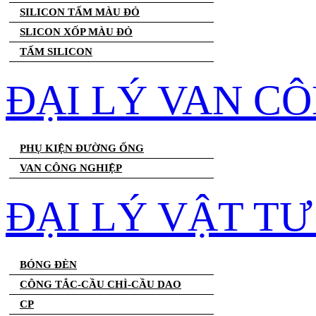
SILICON TẤM MÀU ĐỎ
SLICON XỐP MÀU ĐỎ
TẤM SILICON
ĐẠI LÝ VAN C
PHỤ KIỆN ĐƯỜNG ỐNG
VAN CÔNG NGHIỆP
ĐẠI LÝ VẬT T
BÓNG ĐÈN
CÔNG TẮC-CẦU CHÌ-CẦU DAO
CP