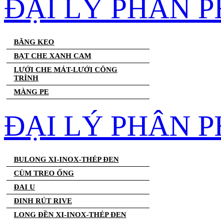
ĐẠI LÝ PHÂN 
BĂNG KEO
BẠT CHE XANH CAM
LƯỚI CHE MÁT-LƯỚI CÔNG
TRÌNH
MÀNG PE
ĐẠI LÝ PHÂN P
BULONG XI-INOX-THÉP ĐEN
CÙM TREO ỐNG
ĐAI U
ĐINH RÚT RIVE
LONG ĐỀN XI-INOX-THÉP ĐEN