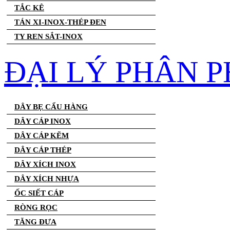
TẮC KÊ
TÁN XI-INOX-THÉP ĐEN
TY REN SẮT-INOX
ĐẠI LÝ PHÂN P
DÂY BẸ CẨU HÀNG
DÂY CÁP INOX
DÂY CÁP KẼM
DÂY CÁP THÉP
DÂY XÍCH INOX
DÂY XÍCH NHỰA
ỐC SIẾT CÁP
RÒNG RỌC
TĂNG ĐƯA