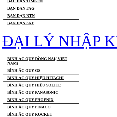
BẠC ĐẠN TIMKEN
BẠN ĐẠN FAG
BẠN ĐẠN NTN
BẠN ĐẠN SKF
ĐẠI LÝ NHẬP K
BÌNH ẮC QUY ĐỒNG NAI( VIỆT
NAM)
BÌNH ẮC QUY GS
BÌNH ẮC QUY HIỆU HITACHI
BÌNH ẮC QUY HIỆU SOLITE
BÌNH ẮC QUY PANASONIC
BÌNH ẮC QUY PHOENIX
BÌNH ẮC QUY PINACO
BÌNH ẮC QUY ROCKET