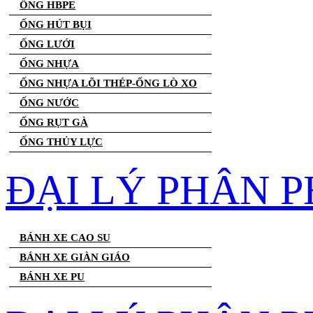
ỐNG HBPE
ỐNG HÚT BỤI
ỐNG LƯỚI
ỐNG NHỰA
ỐNG NHỰA LÕI THÉP-ỐNG LÒ XO
ỐNG NƯỚC
ỐNG RỤT GÀ
ỐNG THỦY LỰC
ĐẠI LÝ PHÂN P
BÁNH XE CAO SU
BÁNH XE GIÀN GIÁO
BÁNH XE PU