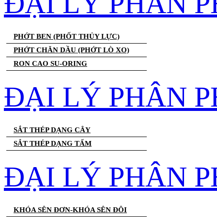
ĐẠI LÝ PHÂN 
PHỚT BEN (PHỐT THỦY LỰC)
PHỚT CHĂN DẦU (PHỚT LÒ XO)
RON CAO SU-ORING
ĐẠI LÝ PHÂN P
SẮT THÉP DẠNG CÂY
SẮT THÉP DẠNG TẤM
ĐẠI LÝ PHÂN P
KHÓA SÊN ĐƠN-KHÓA SÊN ĐÔI