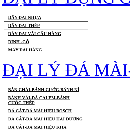
DÂY ĐAI NHỰA
DÂY ĐAI THÉP
DÂY ĐAI VÃI CẨU HÀNG
ĐINH -GỖ
MÁY ĐAI HÀNG
ĐẠI LÝ ĐÁ MÀ
BÀN CHẢI-BÁNH CƯỚC-BÁNH NỈ
BÁNH VẢI-ĐÁ CALEM-BÁNH
CƯỚC THÉP
ĐÁ CẮT-ĐÁ MÀI HIỆU BOSCH
ĐÁ CẮT-ĐÁ MÀI HIỆU HẢI DƯƠNG
ĐÁ CẮT-ĐÁ MÀI HIỆU KHA