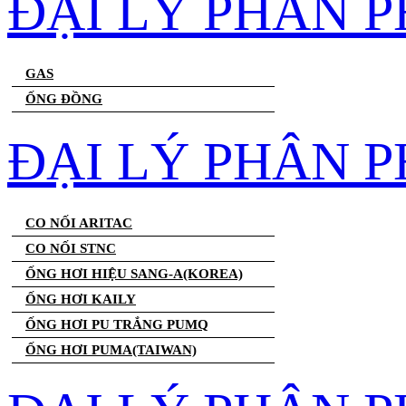
ĐẠI LÝ PHÂN 
GAS
ỐNG ĐỒNG
ĐẠI LÝ PHÂN P
CO NỐI ARITAC
CO NỐI STNC
ỐNG HƠI HIỆU SANG-A(KOREA)
ỐNG HƠI KAILY
ỐNG HƠI PU TRẮNG PUMQ
ỐNG HƠI PUMA(TAIWAN)