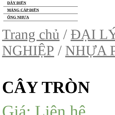
DÂY ĐIỆN
MÁNG CÁP ĐIỆN
ỐNG NHỰA
Trang chủ
/
ĐẠI L
NGHIỆP
/
NHỰA 
CÂY TRÒN
Giá: Liên hệ