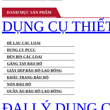
DANH MỤC SẢN PHẨM
DỤNG CỤ THIẾ
DẺ LAU CÁC LOẠI
DỤNG CỤ PCCC
ĐÈN BIN CÁC LOẠI
GĂNG TAY BẢO HỘ
GIÀY DÉP BẢO HỘ LAO ĐỘNG
KHẨU TRANG BẢO HỘ
NÓN BẢO HỘ
QUẦN ÁO BẢO HỘ LAO ĐỘNG
ĐẠI LÝ DỤNG 