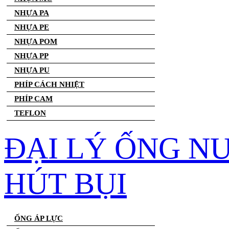
NHỰA PA
NHỰA PE
NHỰA POM
NHỰA PP
NHỰA PU
PHÍP CÁCH NHIỆT
PHÍP CAM
TEFLON
ĐẠI LÝ ỐNG N
HÚT BỤI
ỐNG ÁP LỰC