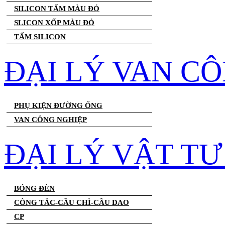
SILICON TẤM MÀU ĐỎ
SLICON XỐP MÀU ĐỎ
TẤM SILICON
ĐẠI LÝ VAN C
PHỤ KIỆN ĐƯỜNG ỐNG
VAN CÔNG NGHIỆP
ĐẠI LÝ VẬT T
BÓNG ĐÈN
CÔNG TẮC-CẦU CHÌ-CẦU DAO
CP