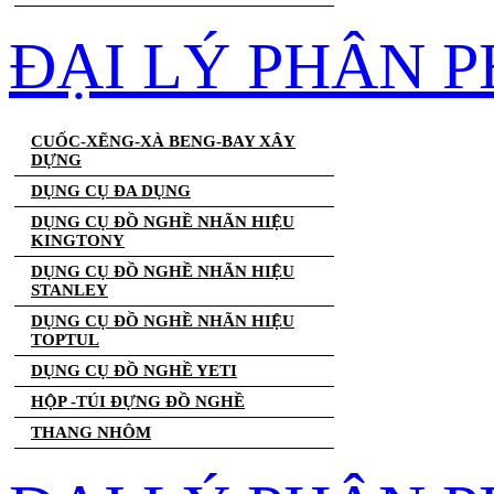
ĐẠI LÝ PHÂN 
CUỐC-XẼNG-XÀ BENG-BAY XÂY
DỰNG
DỤNG CỤ ĐA DỤNG
DỤNG CỤ ĐỒ NGHỀ NHÃN HIỆU
KINGTONY
DỤNG CỤ ĐỒ NGHỀ NHÃN HIỆU
STANLEY
DỤNG CỤ ĐỒ NGHỀ NHÃN HIỆU
TOPTUL
DỤNG CỤ ĐỒ NGHỀ YETI
HỘP -TÚI ĐỰNG ĐỒ NGHỀ
THANG NHÔM