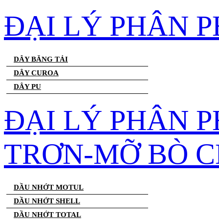
ĐẠI LÝ PHÂN 
DÂY BĂNG TẢI
DÂY CUROA
DÂY PU
ĐẠI LÝ PHÂN 
TRƠN-MỠ BÒ C
DẦU NHỚT MOTUL
DẦU NHỚT SHELL
DẦU NHỚT TOTAL