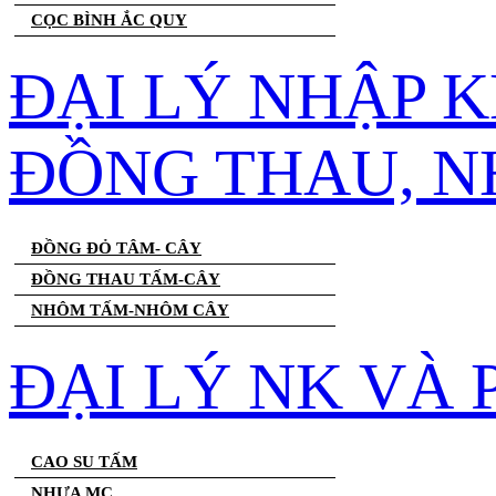
CỌC BÌNH ẮC QUY
ĐẠI LÝ NHẬP 
ĐỒNG THAU, 
ĐỒNG ĐỎ TÂM- CÂY
ĐỒNG THAU TẤM-CÂY
NHÔM TẤM-NHÔM CÂY
ĐẠI LÝ NK VÀ
CAO SU TẤM
NHỰA MC