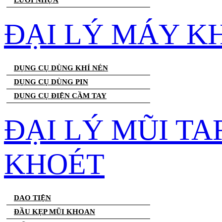
LƯỚI NHỰA
ĐẠI LÝ MÁY K
DỤNG CỤ DÙNG KHÍ NÉN
DỤNG CỤ DÙNG PIN
DỤNG CỤ ĐIỆN CẦM TAY
ĐẠI LÝ MŨI T
KHOÉT
DAO TIỆN
ĐẦU KẸP MŨI KHOAN