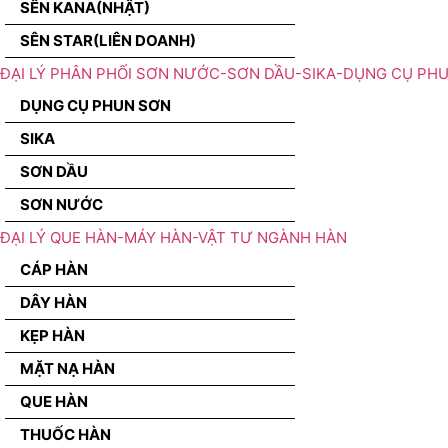
SÊN KANA(NHẬT)
SÊN STAR(LIÊN DOANH)
ĐẠI LÝ PHÂN PHỐI SƠN NƯỚC-SƠN DẦU-SIKA-DỤNG CỤ PH
DỤNG CỤ PHUN SƠN
SIKA
SƠN DẦU
SƠN NƯỚC
ĐẠI LÝ QUE HÀN-MÁY HÀN-VẬT TƯ NGÀNH HÀN
CÁP HÀN
DÂY HÀN
KẸP HÀN
MẶT NẠ HÀN
QUE HÀN
THUỐC HÀN