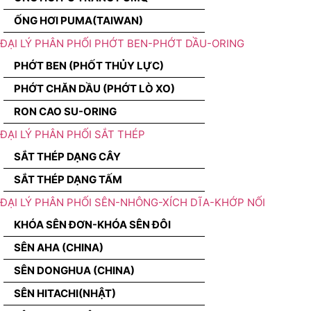
ỐNG HƠI PUMA(TAIWAN)
ĐẠI LÝ PHÂN PHỐI PHỚT BEN-PHỚT DẦU-ORING
PHỚT BEN (PHỐT THỦY LỰC)
PHỚT CHĂN DẦU (PHỚT LÒ XO)
RON CAO SU-ORING
ĐẠI LÝ PHÂN PHỐI SẮT THÉP
SẮT THÉP DẠNG CÂY
SẮT THÉP DẠNG TẤM
ĐẠI LÝ PHÂN PHỐI SÊN-NHÔNG-XÍCH DĨA-KHỚP NỐI
KHÓA SÊN ĐƠN-KHÓA SÊN ĐÔI
SÊN AHA (CHINA)
SÊN DONGHUA (CHINA)
SÊN HITACHI(NHẬT)