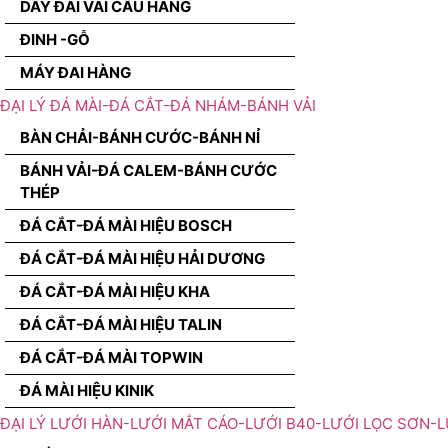
DÂY ĐAI VÃI CẨU HÀNG
ĐINH -GỖ
MÁY ĐAI HÀNG
ĐẠI LÝ ĐÁ MÀI-ĐÁ CẮT-ĐÁ NHÁM-BÁNH VẢI
BÀN CHẢI-BÁNH CƯỚC-BÁNH NỈ
BÁNH VẢI-ĐÁ CALEM-BÁNH CƯỚC
THÉP
ĐÁ CẮT-ĐÁ MÀI HIỆU BOSCH
ĐÁ CẮT-ĐÁ MÀI HIỆU HẢI DƯƠNG
ĐÁ CẮT-ĐÁ MÀI HIỆU KHA
ĐÁ CẮT-ĐÁ MÀI HIỆU TALIN
ĐÁ CẮT-ĐÁ MÀI TOPWIN
ĐÁ MÀI HIỆU KINIK
ĐẠI LÝ LƯỚI HÀN-LƯỚI MẮT CÁO-LƯỚI B40-LƯỚI LỌC SƠN-