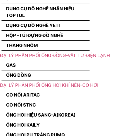
DỤNG CỤ ĐỒ NGHỀ NHÃN HIỆU
TOPTUL
DỤNG CỤ ĐỒ NGHỀ YETI
HỘP -TÚI ĐỰNG ĐỒ NGHỀ
THANG NHÔM
ĐẠI LÝ PHÂN PHỐI ỐNG ĐỒNG-VẬT TƯ ĐIỆN LẠNH
GAS
ỐNG ĐỒNG
ĐẠI LÝ PHÂN PHỐI ỐNG HƠI KHÍ NÉN-CO HƠI
CO NỐI ARITAC
CO NỐI STNC
ỐNG HƠI HIỆU SANG-A(KOREA)
ỐNG HƠI KAILY
ỐNG HƠI PU TRẮNG PUMQ