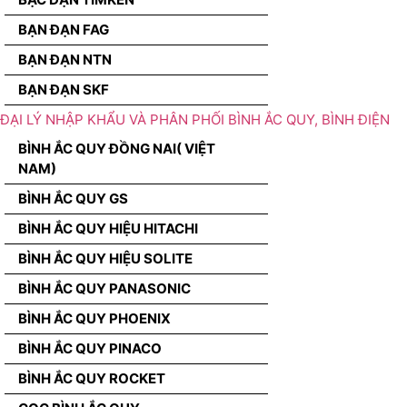
BẠN ĐẠN FAG
BẠN ĐẠN NTN
BẠN ĐẠN SKF
ĐẠI LÝ NHẬP KHẨU VÀ PHÂN PHỐI BÌNH ẮC QUY, BÌNH ĐIỆN
BÌNH ẮC QUY ĐỒNG NAI( VIỆT
NAM)
BÌNH ẮC QUY GS
BÌNH ẮC QUY HIỆU HITACHI
BÌNH ẮC QUY HIỆU SOLITE
BÌNH ẮC QUY PANASONIC
BÌNH ẮC QUY PHOENIX
BÌNH ẮC QUY PINACO
BÌNH ẮC QUY ROCKET