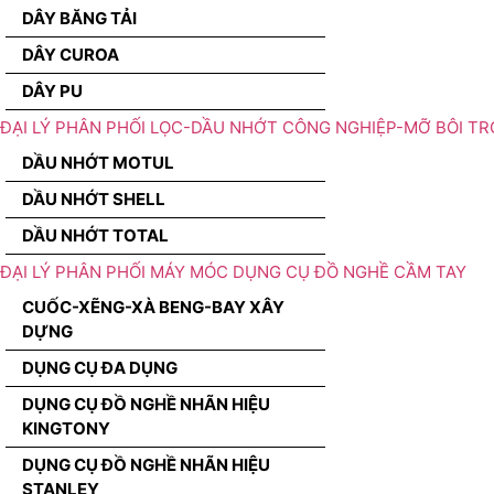
DÂY BĂNG TẢI
DÂY CUROA
DÂY PU
ĐẠI LÝ PHÂN PHỐI LỌC-DẦU NHỚT CÔNG NGHIỆP-MỠ BÔI TR
DẦU NHỚT MOTUL
DẦU NHỚT SHELL
DẦU NHỚT TOTAL
ĐẠI LÝ PHÂN PHỐI MÁY MÓC DỤNG CỤ ĐỒ NGHỀ CẦM TAY
CUỐC-XẼNG-XÀ BENG-BAY XÂY
DỰNG
DỤNG CỤ ĐA DỤNG
DỤNG CỤ ĐỒ NGHỀ NHÃN HIỆU
KINGTONY
DỤNG CỤ ĐỒ NGHỀ NHÃN HIỆU
STANLEY