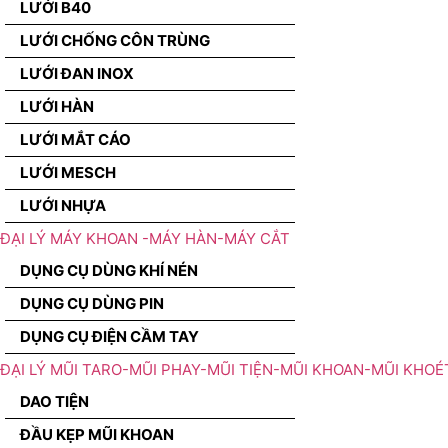
LƯỚI B40
LƯỚI CHỐNG CÔN TRÙNG
LƯỚI ĐAN INOX
LƯỚI HÀN
LƯỚI MẮT CÁO
LƯỚI MESCH
LƯỚI NHỰA
ĐẠI LÝ MÁY KHOAN -MÁY HÀN-MÁY CẮT
DỤNG CỤ DÙNG KHÍ NÉN
DỤNG CỤ DÙNG PIN
DỤNG CỤ ĐIỆN CẦM TAY
ĐẠI LÝ MŨI TARO-MŨI PHAY-MŨI TIỆN-MŨI KHOAN-MŨI KHOÉ
DAO TIỆN
ĐẦU KẸP MŨI KHOAN