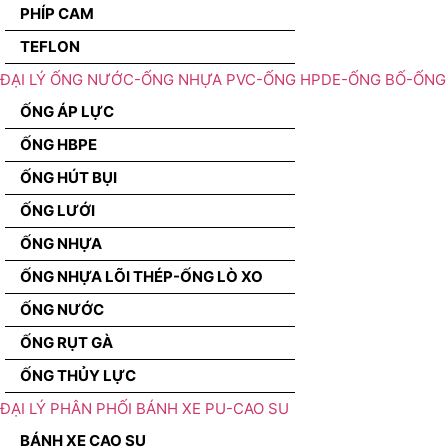
PHÍP CAM
TEFLON
ĐẠI LÝ ỐNG NƯỚC-ỐNG NHỰA PVC-ỐNG HPDE-ỐNG BỐ-ỐNG 
ỐNG ÁP LỰC
ỐNG HBPE
ỐNG HÚT BỤI
ỐNG LƯỚI
ỐNG NHỰA
ỐNG NHỰA LÕI THÉP-ỐNG LÒ XO
ỐNG NƯỚC
ỐNG RỤT GÀ
ỐNG THỦY LỰC
ĐẠI LÝ PHÂN PHỐI BÁNH XE PU-CAO SU
BÁNH XE CAO SU