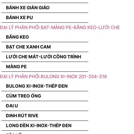
BÁNH XE GIÀN GIÁO
BÁNH XE PU
ĐẠI LÝ PHÂN PHỐI BẠT-MÀNG PE-BĂNG KEO-LƯỚI CHE
BĂNG KEO
BẠT CHE XANH CAM
LƯỚI CHE MÁT-LƯỚI CÔNG TRÌNH
MÀNG PE
ĐẠI LÝ PHÂN PHỐI BULONG XI-INOX 201-304-316
BULONG XI-INOX-THÉP ĐEN
CÙM TREO ỐNG
ĐAI U
ĐINH RÚT RIVE
LONG ĐỀN XI-INOX-THÉP ĐEN