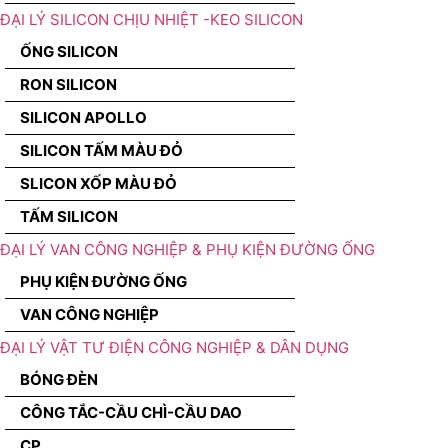
ĐẠI LÝ SILICON CHỊU NHIỆT -KEO SILICON
ỐNG SILICON
RON SILICON
SILICON APOLLO
SILICON TẤM MÀU ĐỎ
SLICON XỐP MÀU ĐỎ
TẤM SILICON
ĐẠI LÝ VAN CÔNG NGHIỆP & PHỤ KIỆN ĐƯỜNG ỐNG
PHỤ KIỆN ĐƯỜNG ỐNG
VAN CÔNG NGHIỆP
ĐẠI LÝ VẬT TƯ ĐIỆN CÔNG NGHIỆP & DÂN DỤNG
BÓNG ĐÈN
CÔNG TẮC-CẦU CHÌ-CẦU DAO
CP