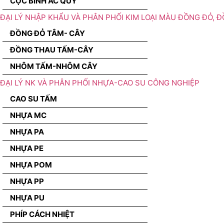
CỌC BÌNH ẮC QUY
ĐẠI LÝ NHẬP KHẨU VÀ PHÂN PHỐI KIM LOẠI MÀU ĐỒNG ĐỎ, 
ĐỒNG ĐỎ TÂM- CÂY
ĐỒNG THAU TẤM-CÂY
NHÔM TẤM-NHÔM CÂY
ĐẠI LÝ NK VÀ PHÂN PHỐI NHỰA-CAO SU CÔNG NGHIỆP
CAO SU TẤM
NHỰA MC
NHỰA PA
NHỰA PE
NHỰA POM
NHỰA PP
NHỰA PU
PHÍP CÁCH NHIỆT