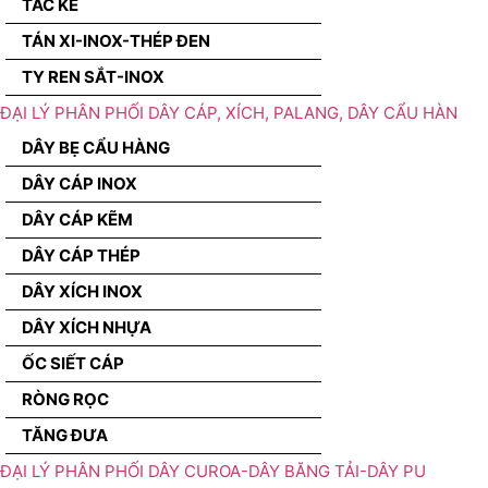
TẮC KÊ
TÁN XI-INOX-THÉP ĐEN
TY REN SẮT-INOX
ĐẠI LÝ PHÂN PHỐI DÂY CÁP, XÍCH, PALANG, DÂY CẨU HÀN
DÂY BẸ CẨU HÀNG
DÂY CÁP INOX
DÂY CÁP KẼM
DÂY CÁP THÉP
DÂY XÍCH INOX
DÂY XÍCH NHỰA
ỐC SIẾT CÁP
RÒNG RỌC
TĂNG ĐƯA
ĐẠI LÝ PHÂN PHỐI DÂY CUROA-DÂY BĂNG TẢI-DÂY PU