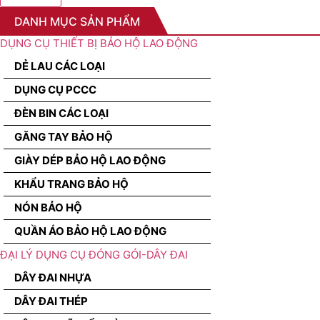
DANH MỤC SẢN PHẨM
DỤNG CỤ THIẾT BỊ BẢO HỘ LAO ĐỘNG
DẺ LAU CÁC LOẠI
DỤNG CỤ PCCC
ĐÈN BIN CÁC LOẠI
GĂNG TAY BẢO HỘ
GIÀY DÉP BẢO HỘ LAO ĐỘNG
KHẨU TRANG BẢO HỘ
NÓN BẢO HỘ
QUẦN ÁO BẢO HỘ LAO ĐỘNG
ĐẠI LÝ DỤNG CỤ ĐÓNG GÓI-DÂY ĐAI
DÂY ĐAI NHỰA
DÂY ĐAI THÉP