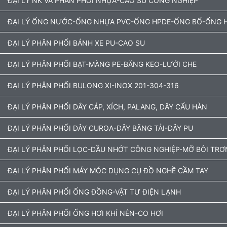
ĐẠI LÝ NK VÀ PHÂN PHỐI NHỰA-CAO SU CÔNG NGHIỆP
ĐẠI LÝ ỐNG NƯỚC-ỐNG NHỰA PVC-ỐNG HPDE-ỐNG BỐ-ỐNG H
ĐẠI LÝ PHÂN PHỐI BÁNH XE PU-CAO SU
ĐẠI LÝ PHÂN PHỐI BẠT-MÀNG PE-BĂNG KEO-LƯỚI CHE
ĐẠI LÝ PHÂN PHỐI BULONG XI-INOX 201-304-316
ĐẠI LÝ PHÂN PHỐI DÂY CÁP, XÍCH, PALANG, DÂY CẨU HÀN
ĐẠI LÝ PHÂN PHỐI DÂY CUROA-DÂY BĂNG TẢI-DÂY PU
ĐẠI LÝ PHÂN PHỐI LỌC-DẦU NHỚT CÔNG NGHIỆP-MỠ BÔI TRƠ
ĐẠI LÝ PHÂN PHỐI MÁY MÓC DỤNG CỤ ĐỒ NGHỀ CẦM TAY
ĐẠI LÝ PHÂN PHỐI ỐNG ĐỒNG-VẬT TƯ ĐIỆN LẠNH
ĐẠI LÝ PHÂN PHỐI ỐNG HƠI KHÍ NÉN-CO HƠI