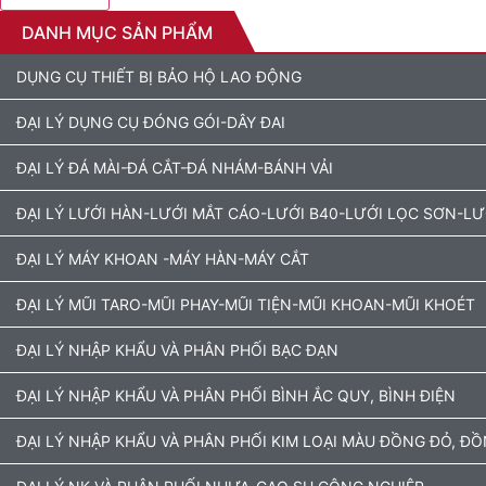
DANH MỤC SẢN PHẨM
DỤNG CỤ THIẾT BỊ BẢO HỘ LAO ĐỘNG
ĐẠI LÝ DỤNG CỤ ĐÓNG GÓI-DÂY ĐAI
ĐẠI LÝ ĐÁ MÀI-ĐÁ CẮT-ĐÁ NHÁM-BÁNH VẢI
ĐẠI LÝ LƯỚI HÀN-LƯỚI MẮT CÁO-LƯỚI B40-LƯỚI LỌC SƠN-L
ĐẠI LÝ MÁY KHOAN -MÁY HÀN-MÁY CẮT
ĐẠI LÝ MŨI TARO-MŨI PHAY-MŨI TIỆN-MŨI KHOAN-MŨI KHOÉT
ĐẠI LÝ NHẬP KHẨU VÀ PHÂN PHỐI BẠC ĐẠN
ĐẠI LÝ NHẬP KHẨU VÀ PHÂN PHỐI BÌNH ẮC QUY, BÌNH ĐIỆN
ĐẠI LÝ NHẬP KHẨU VÀ PHÂN PHỐI KIM LOẠI MÀU ĐỒNG ĐỎ, Đ