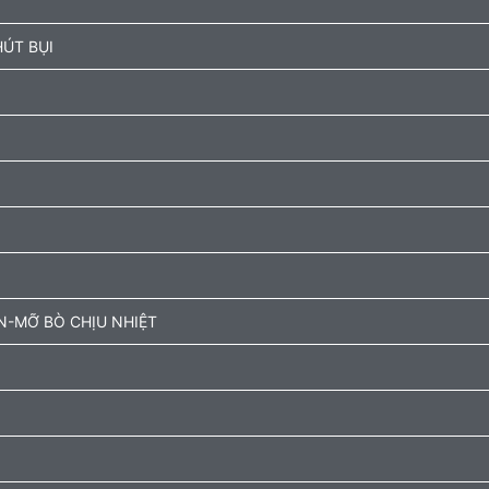
ÚT BỤI
N-MỠ BÒ CHỊU NHIỆT