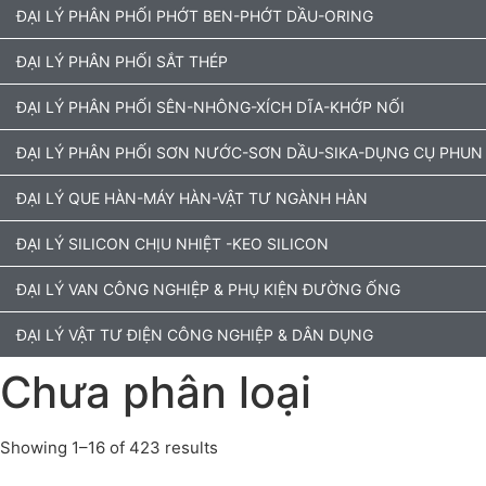
ĐẠI LÝ PHÂN PHỐI PHỚT BEN-PHỚT DẦU-ORING
ĐẠI LÝ PHÂN PHỐI SẮT THÉP
ĐẠI LÝ PHÂN PHỐI SÊN-NHÔNG-XÍCH DĨA-KHỚP NỐI
ĐẠI LÝ PHÂN PHỐI SƠN NƯỚC-SƠN DẦU-SIKA-DỤNG CỤ PHUN
ĐẠI LÝ QUE HÀN-MÁY HÀN-VẬT TƯ NGÀNH HÀN
ĐẠI LÝ SILICON CHỊU NHIỆT -KEO SILICON
ĐẠI LÝ VAN CÔNG NGHIỆP & PHỤ KIỆN ĐƯỜNG ỐNG
ĐẠI LÝ VẬT TƯ ĐIỆN CÔNG NGHIỆP & DÂN DỤNG
Chưa phân loại
Showing 1–16 of 423 results