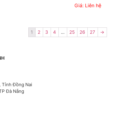
Giá: Liên hệ
1
2
3
4
…
25
26
27
→
NH
, Tỉnh Đồng Nai
 TP Đà Nẵng