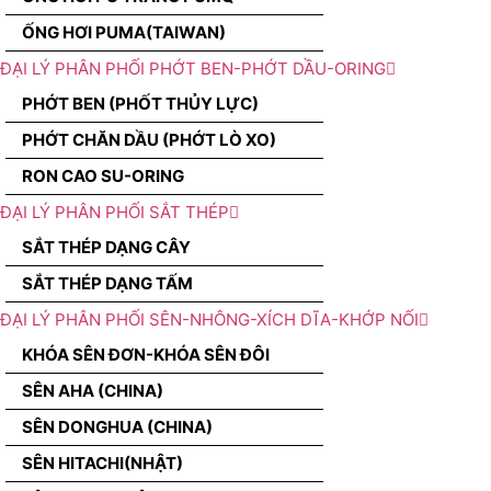
ỐNG HƠI PUMA(TAIWAN)
ĐẠI LÝ PHÂN PHỐI PHỚT BEN-PHỚT DẦU-ORING
PHỚT BEN (PHỐT THỦY LỰC)
PHỚT CHĂN DẦU (PHỚT LÒ XO)
RON CAO SU-ORING
ĐẠI LÝ PHÂN PHỐI SẮT THÉP
SẮT THÉP DẠNG CÂY
SẮT THÉP DẠNG TẤM
ĐẠI LÝ PHÂN PHỐI SÊN-NHÔNG-XÍCH DĨA-KHỚP NỐI
KHÓA SÊN ĐƠN-KHÓA SÊN ĐÔI
SÊN AHA (CHINA)
SÊN DONGHUA (CHINA)
SÊN HITACHI(NHẬT)