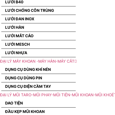
LƯỚI B40
LƯỚI CHỐNG CÔN TRÙNG
LƯỚI ĐAN INOX
LƯỚI HÀN
LƯỚI MẮT CÁO
LƯỚI MESCH
LƯỚI NHỰA
ĐẠI LÝ MÁY KHOAN -MÁY HÀN-MÁY CẮT
DỤNG CỤ DÙNG KHÍ NÉN
DỤNG CỤ DÙNG PIN
DỤNG CỤ ĐIỆN CẦM TAY
ĐẠI LÝ MŨI TARO-MŨI PHAY-MŨI TIỆN-MŨI KHOAN-MŨI KHOÉ
DAO TIỆN
ĐẦU KẸP MŨI KHOAN