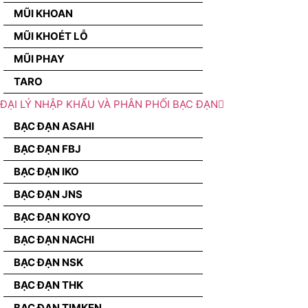
MŨI KHOAN
MŨI KHOÉT LỖ
MŨI PHAY
TARO
ĐẠI LÝ NHẬP KHẨU VÀ PHÂN PHỐI BẠC ĐẠN
BẠC ĐẠN ASAHI
BẠC ĐẠN FBJ
BẠC ĐẠN IKO
BẠC ĐẠN JNS
BẠC ĐẠN KOYO
BẠC ĐẠN NACHI
BẠC ĐẠN NSK
BẠC ĐẠN THK
BẠC ĐẠN TIMKEN