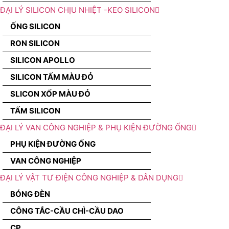
ĐẠI LÝ SILICON CHỊU NHIỆT -KEO SILICON
ỐNG SILICON
RON SILICON
SILICON APOLLO
SILICON TẤM MÀU ĐỎ
SLICON XỐP MÀU ĐỎ
TẤM SILICON
ĐẠI LÝ VAN CÔNG NGHIỆP & PHỤ KIỆN ĐƯỜNG ỐNG
PHỤ KIỆN ĐƯỜNG ỐNG
VAN CÔNG NGHIỆP
ĐẠI LÝ VẬT TƯ ĐIỆN CÔNG NGHIỆP & DÂN DỤNG
BÓNG ĐÈN
CÔNG TẮC-CẦU CHÌ-CẦU DAO
CP