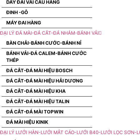
DÂY ĐAI VÃI CẨU HÀNG
ĐINH -GỖ
MÁY ĐAI HÀNG
ĐẠI LÝ ĐÁ MÀI-ĐÁ CẮT-ĐÁ NHÁM-BÁNH VẢI
BÀN CHẢI-BÁNH CƯỚC-BÁNH NỈ
BÁNH VẢI-ĐÁ CALEM-BÁNH CƯỚC
THÉP
ĐÁ CẮT-ĐÁ MÀI HIỆU BOSCH
ĐÁ CẮT-ĐÁ MÀI HIỆU HẢI DƯƠNG
ĐÁ CẮT-ĐÁ MÀI HIỆU KHA
ĐÁ CẮT-ĐÁ MÀI HIỆU TALIN
ĐÁ CẮT-ĐÁ MÀI TOPWIN
ĐÁ MÀI HIỆU KINIK
ĐẠI LÝ LƯỚI HÀN-LƯỚI MẮT CÁO-LƯỚI B40-LƯỚI LỌC SƠN-