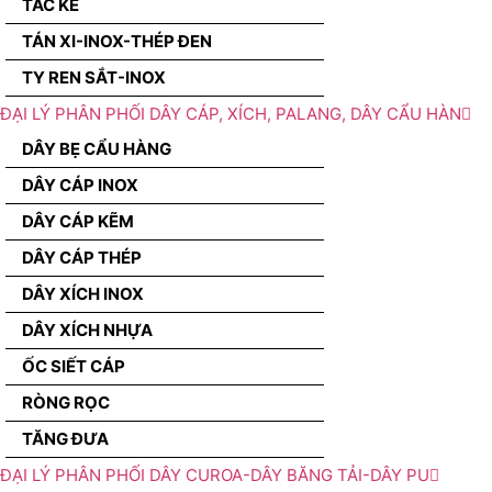
TẮC KÊ
TÁN XI-INOX-THÉP ĐEN
TY REN SẮT-INOX
ĐẠI LÝ PHÂN PHỐI DÂY CÁP, XÍCH, PALANG, DÂY CẨU HÀN
DÂY BẸ CẨU HÀNG
DÂY CÁP INOX
DÂY CÁP KẼM
DÂY CÁP THÉP
DÂY XÍCH INOX
DÂY XÍCH NHỰA
ỐC SIẾT CÁP
RÒNG RỌC
TĂNG ĐƯA
ĐẠI LÝ PHÂN PHỐI DÂY CUROA-DÂY BĂNG TẢI-DÂY PU