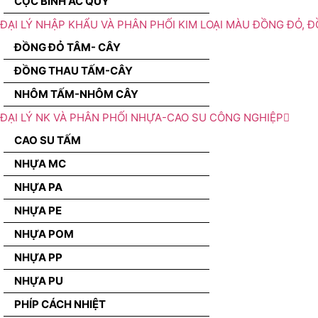
CỌC BÌNH ẮC QUY
ĐẠI LÝ NHẬP KHẨU VÀ PHÂN PHỐI KIM LOẠI MÀU ĐỒNG ĐỎ, 
ĐỒNG ĐỎ TÂM- CÂY
ĐỒNG THAU TẤM-CÂY
NHÔM TẤM-NHÔM CÂY
ĐẠI LÝ NK VÀ PHÂN PHỐI NHỰA-CAO SU CÔNG NGHIỆP
CAO SU TẤM
NHỰA MC
NHỰA PA
NHỰA PE
NHỰA POM
NHỰA PP
NHỰA PU
PHÍP CÁCH NHIỆT