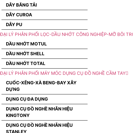
DÂY BĂNG TẢI
DÂY CUROA
DÂY PU
ĐẠI LÝ PHÂN PHỐI LỌC-DẦU NHỚT CÔNG NGHIỆP-MỠ BÔI TR
DẦU NHỚT MOTUL
DẦU NHỚT SHELL
DẦU NHỚT TOTAL
ĐẠI LÝ PHÂN PHỐI MÁY MÓC DỤNG CỤ ĐỒ NGHỀ CẦM TAY
CUỐC-XẼNG-XÀ BENG-BAY XÂY
DỰNG
DỤNG CỤ ĐA DỤNG
DỤNG CỤ ĐỒ NGHỀ NHÃN HIỆU
KINGTONY
DỤNG CỤ ĐỒ NGHỀ NHÃN HIỆU
STANLEY