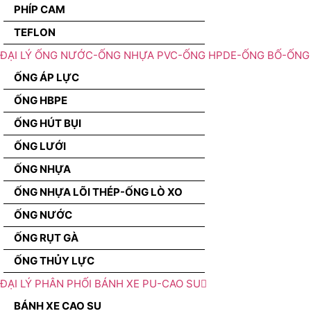
PHÍP CAM
TEFLON
ĐẠI LÝ ỐNG NƯỚC-ỐNG NHỰA PVC-ỐNG HPDE-ỐNG BỐ-ỐNG 
ỐNG ÁP LỰC
ỐNG HBPE
ỐNG HÚT BỤI
ỐNG LƯỚI
ỐNG NHỰA
ỐNG NHỰA LÕI THÉP-ỐNG LÒ XO
ỐNG NƯỚC
ỐNG RỤT GÀ
ỐNG THỦY LỰC
ĐẠI LÝ PHÂN PHỐI BÁNH XE PU-CAO SU
BÁNH XE CAO SU