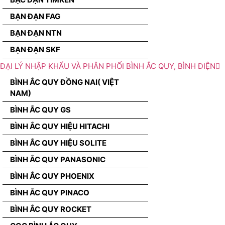
BẠN ĐẠN FAG
BẠN ĐẠN NTN
BẠN ĐẠN SKF
ĐẠI LÝ NHẬP KHẨU VÀ PHÂN PHỐI BÌNH ẮC QUY, BÌNH ĐIỆN
BÌNH ẮC QUY ĐỒNG NAI( VIỆT
NAM)
BÌNH ẮC QUY GS
BÌNH ẮC QUY HIỆU HITACHI
BÌNH ẮC QUY HIỆU SOLITE
BÌNH ẮC QUY PANASONIC
BÌNH ẮC QUY PHOENIX
BÌNH ẮC QUY PINACO
BÌNH ẮC QUY ROCKET