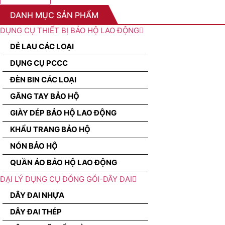
DANH MỤC SẢN PHẨM
DỤNG CỤ THIẾT BỊ BẢO HỘ LAO ĐỘNG
DẺ LAU CÁC LOẠI
DỤNG CỤ PCCC
ĐÈN BIN CÁC LOẠI
GĂNG TAY BẢO HỘ
GIÀY DÉP BẢO HỘ LAO ĐỘNG
KHẨU TRANG BẢO HỘ
NÓN BẢO HỘ
QUẦN ÁO BẢO HỘ LAO ĐỘNG
ĐẠI LÝ DỤNG CỤ ĐÓNG GÓI-DÂY ĐAI
DÂY ĐAI NHỰA
DÂY ĐAI THÉP