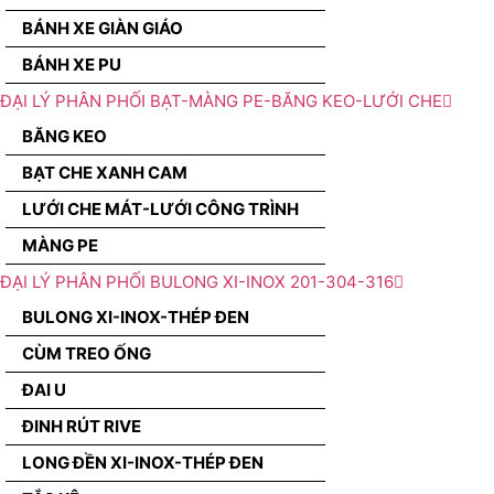
BÁNH XE GIÀN GIÁO
BÁNH XE PU
ĐẠI LÝ PHÂN PHỐI BẠT-MÀNG PE-BĂNG KEO-LƯỚI CHE
BĂNG KEO
BẠT CHE XANH CAM
LƯỚI CHE MÁT-LƯỚI CÔNG TRÌNH
MÀNG PE
ĐẠI LÝ PHÂN PHỐI BULONG XI-INOX 201-304-316
BULONG XI-INOX-THÉP ĐEN
CÙM TREO ỐNG
ĐAI U
ĐINH RÚT RIVE
LONG ĐỀN XI-INOX-THÉP ĐEN