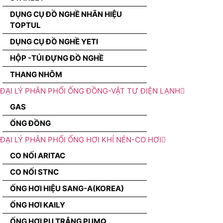
DỤNG CỤ ĐỒ NGHỀ NHÃN HIỆU
TOPTUL
DỤNG CỤ ĐỒ NGHỀ YETI
HỘP -TÚI ĐỰNG ĐỒ NGHỀ
THANG NHÔM
ĐẠI LÝ PHÂN PHỐI ỐNG ĐỒNG-VẬT TƯ ĐIỆN LẠNH
GAS
ỐNG ĐỒNG
ĐẠI LÝ PHÂN PHỐI ỐNG HƠI KHÍ NÉN-CO HƠI
CO NỐI ARITAC
CO NỐI STNC
ỐNG HƠI HIỆU SANG-A(KOREA)
ỐNG HƠI KAILY
ỐNG HƠI PU TRẮNG PUMQ