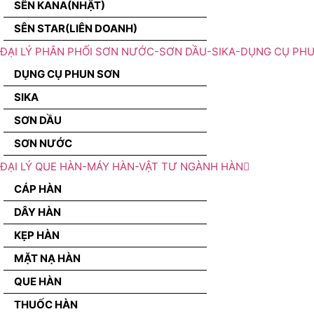
SÊN KANA(NHẬT)
SÊN STAR(LIÊN DOANH)
ĐẠI LÝ PHÂN PHỐI SƠN NƯỚC-SƠN DẦU-SIKA-DỤNG CỤ PH
DỤNG CỤ PHUN SƠN
SIKA
SƠN DẦU
SƠN NƯỚC
ĐẠI LÝ QUE HÀN-MÁY HÀN-VẬT TƯ NGÀNH HÀN
CÁP HÀN
DÂY HÀN
KẸP HÀN
MẶT NẠ HÀN
QUE HÀN
THUỐC HÀN