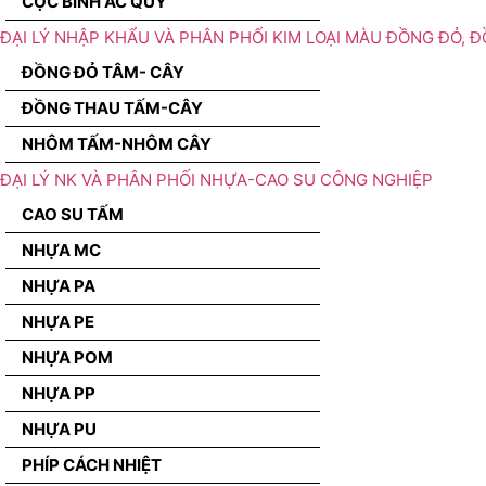
CỌC BÌNH ẮC QUY
ĐẠI LÝ NHẬP KHẨU VÀ PHÂN PHỐI KIM LOẠI MÀU ĐỒNG ĐỎ, 
ĐỒNG ĐỎ TÂM- CÂY
ĐỒNG THAU TẤM-CÂY
NHÔM TẤM-NHÔM CÂY
ĐẠI LÝ NK VÀ PHÂN PHỐI NHỰA-CAO SU CÔNG NGHIỆP
CAO SU TẤM
NHỰA MC
NHỰA PA
NHỰA PE
NHỰA POM
NHỰA PP
NHỰA PU
PHÍP CÁCH NHIỆT