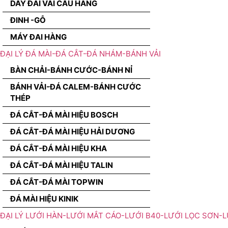
DÂY ĐAI VÃI CẨU HÀNG
ĐINH -GỖ
MÁY ĐAI HÀNG
ĐẠI LÝ ĐÁ MÀI-ĐÁ CẮT-ĐÁ NHÁM-BÁNH VẢI
BÀN CHẢI-BÁNH CƯỚC-BÁNH NỈ
BÁNH VẢI-ĐÁ CALEM-BÁNH CƯỚC
THÉP
ĐÁ CẮT-ĐÁ MÀI HIỆU BOSCH
ĐÁ CẮT-ĐÁ MÀI HIỆU HẢI DƯƠNG
ĐÁ CẮT-ĐÁ MÀI HIỆU KHA
ĐÁ CẮT-ĐÁ MÀI HIỆU TALIN
ĐÁ CẮT-ĐÁ MÀI TOPWIN
ĐÁ MÀI HIỆU KINIK
ĐẠI LÝ LƯỚI HÀN-LƯỚI MẮT CÁO-LƯỚI B40-LƯỚI LỌC SƠN-