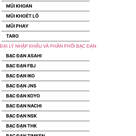
MŨI KHOAN
MŨI KHOÉT LỖ
MŨI PHAY
TARO
ĐẠI LÝ NHẬP KHẨU VÀ PHÂN PHỐI BẠC ĐẠN
BẠC ĐẠN ASAHI
BẠC ĐẠN FBJ
BẠC ĐẠN IKO
BẠC ĐẠN JNS
BẠC ĐẠN KOYO
BẠC ĐẠN NACHI
BẠC ĐẠN NSK
BẠC ĐẠN THK
BẠC ĐẠN TIMKEN