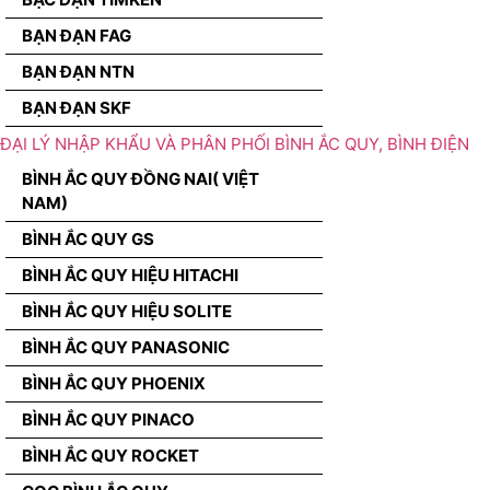
BẠN ĐẠN FAG
BẠN ĐẠN NTN
BẠN ĐẠN SKF
ĐẠI LÝ NHẬP KHẨU VÀ PHÂN PHỐI BÌNH ẮC QUY, BÌNH ĐIỆN
BÌNH ẮC QUY ĐỒNG NAI( VIỆT
NAM)
BÌNH ẮC QUY GS
BÌNH ẮC QUY HIỆU HITACHI
BÌNH ẮC QUY HIỆU SOLITE
BÌNH ẮC QUY PANASONIC
BÌNH ẮC QUY PHOENIX
BÌNH ẮC QUY PINACO
BÌNH ẮC QUY ROCKET