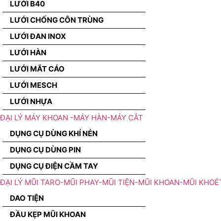
LƯỚI B40
LƯỚI CHỐNG CÔN TRÙNG
LƯỚI ĐAN INOX
LƯỚI HÀN
LƯỚI MẮT CÁO
LƯỚI MESCH
LƯỚI NHỰA
ĐẠI LÝ MÁY KHOAN -MÁY HÀN-MÁY CẮT
DỤNG CỤ DÙNG KHÍ NÉN
DỤNG CỤ DÙNG PIN
DỤNG CỤ ĐIỆN CẦM TAY
ĐẠI LÝ MŨI TARO-MŨI PHAY-MŨI TIỆN-MŨI KHOAN-MŨI KHOÉ
DAO TIỆN
ĐẦU KẸP MŨI KHOAN