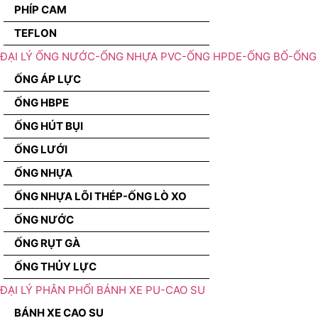
PHÍP CAM
TEFLON
ĐẠI LÝ ỐNG NƯỚC-ỐNG NHỰA PVC-ỐNG HPDE-ỐNG BỐ-ỐNG 
ỐNG ÁP LỰC
ỐNG HBPE
ỐNG HÚT BỤI
ỐNG LƯỚI
ỐNG NHỰA
ỐNG NHỰA LÕI THÉP-ỐNG LÒ XO
ỐNG NƯỚC
ỐNG RỤT GÀ
ỐNG THỦY LỰC
ĐẠI LÝ PHÂN PHỐI BÁNH XE PU-CAO SU
BÁNH XE CAO SU