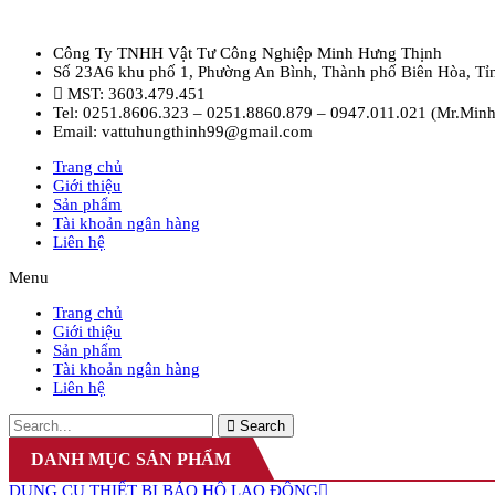
Công Ty TNHH Vật Tư Công Nghiệp Minh Hưng Thịnh
Số 23A6 khu phố 1, Phường An Bình, Thành phố Biên Hòa, Tỉ
MST: 3603.479.451
Tel: 0251.8606.323 – 0251.8860.879 – 0947.011.021 (Mr.Minh
Email: vattuhungthinh99@gmail.com
Trang chủ
Giới thiệu
Sản phẩm
Tài khoản ngân hàng
Liên hệ
Menu
Trang chủ
Giới thiệu
Sản phẩm
Tài khoản ngân hàng
Liên hệ
Search
DANH MỤC SẢN PHẨM
DỤNG CỤ THIẾT BỊ BẢO HỘ LAO ĐỘNG