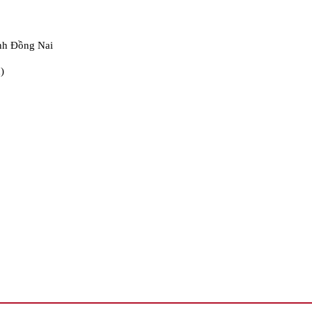
nh Đồng Nai
)