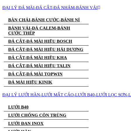
ĐẠI LÝ ĐÁ MÀI-ĐÁ CẮT-ĐÁ NHÁM-BÁNH VẢI
BÀN CHẢI-BÁNH CƯỚC-BÁNH NỈ
BÁNH VẢI-ĐÁ CALEM-BÁNH
CƯỚC THÉP
ĐÁ CẮT-ĐÁ MÀI HIỆU BOSCH
ĐÁ CẮT-ĐÁ MÀI HIỆU HẢI DƯƠNG
ĐÁ CẮT-ĐÁ MÀI HIỆU KHA
ĐÁ CẮT-ĐÁ MÀI HIỆU TALIN
ĐÁ CẮT-ĐÁ MÀI TOPWIN
ĐÁ MÀI HIỆU KINIK
ĐẠI LÝ LƯỚI HÀN-LƯỚI MẮT CÁO-LƯỚI B40-LƯỚI LỌC SƠN-
LƯỚI B40
LƯỚI CHỐNG CÔN TRÙNG
LƯỚI ĐAN INOX