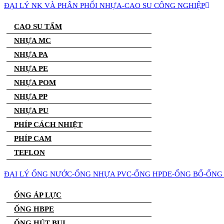
ĐẠI LÝ NK VÀ PHÂN PHỐI NHỰA-CAO SU CÔNG NGHIỆP
CAO SU TẤM
NHỰA MC
NHỰA PA
NHỰA PE
NHỰA POM
NHỰA PP
NHỰA PU
PHÍP CÁCH NHIỆT
PHÍP CAM
TEFLON
ĐẠI LÝ ỐNG NƯỚC-ỐNG NHỰA PVC-ỐNG HPDE-ỐNG BỐ-ỐNG 
ỐNG ÁP LỰC
ỐNG HBPE
ỐNG HÚT BỤI