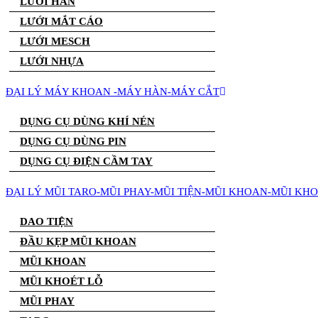
LƯỚI HÀN
LƯỚI MẮT CÁO
LƯỚI MESCH
LƯỚI NHỰA
ĐẠI LÝ MÁY KHOAN -MÁY HÀN-MÁY CẮT
DỤNG CỤ DÙNG KHÍ NÉN
DỤNG CỤ DÙNG PIN
DỤNG CỤ ĐIỆN CẦM TAY
ĐẠI LÝ MŨI TARO-MŨI PHAY-MŨI TIỆN-MŨI KHOAN-MŨI KH
DAO TIỆN
ĐẦU KẸP MŨI KHOAN
MŨI KHOAN
MŨI KHOÉT LỖ
MŨI PHAY