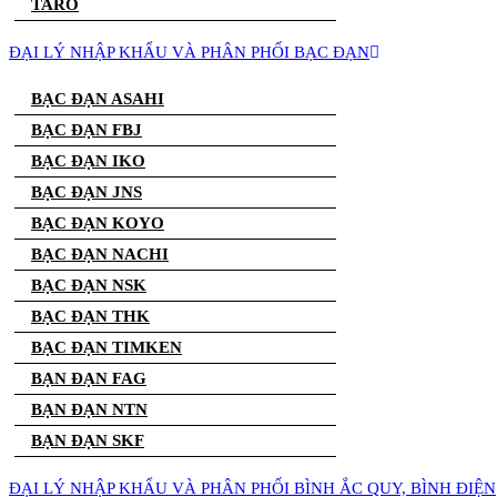
TARO
ĐẠI LÝ NHẬP KHẨU VÀ PHÂN PHỐI BẠC ĐẠN
BẠC ĐẠN ASAHI
BẠC ĐẠN FBJ
BẠC ĐẠN IKO
BẠC ĐẠN JNS
BẠC ĐẠN KOYO
BẠC ĐẠN NACHI
BẠC ĐẠN NSK
BẠC ĐẠN THK
BẠC ĐẠN TIMKEN
BẠN ĐẠN FAG
BẠN ĐẠN NTN
BẠN ĐẠN SKF
ĐẠI LÝ NHẬP KHẨU VÀ PHÂN PHỐI BÌNH ẮC QUY, BÌNH ĐIỆN