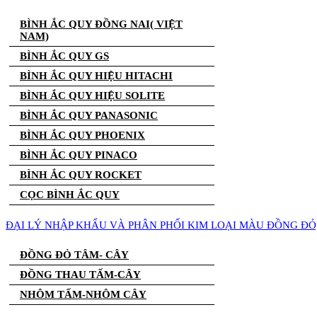
BÌNH ẮC QUY ĐỒNG NAI( VIỆT
NAM)
BÌNH ẮC QUY GS
BÌNH ẮC QUY HIỆU HITACHI
BÌNH ẮC QUY HIỆU SOLITE
BÌNH ẮC QUY PANASONIC
BÌNH ẮC QUY PHOENIX
BÌNH ẮC QUY PINACO
BÌNH ẮC QUY ROCKET
CỌC BÌNH ẮC QUY
ĐẠI LÝ NHẬP KHẨU VÀ PHÂN PHỐI KIM LOẠI MÀU ĐỒNG Đ
ĐỒNG ĐỎ TÂM- CÂY
ĐỒNG THAU TẤM-CÂY
NHÔM TẤM-NHÔM CÂY