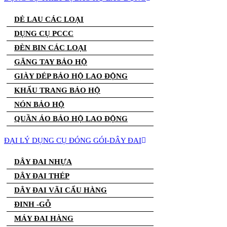
DẺ LAU CÁC LOẠI
DỤNG CỤ PCCC
ĐÈN BIN CÁC LOẠI
GĂNG TAY BẢO HỘ
GIÀY DÉP BẢO HỘ LAO ĐỘNG
KHẨU TRANG BẢO HỘ
NÓN BẢO HỘ
QUẦN ÁO BẢO HỘ LAO ĐỘNG
ĐẠI LÝ DỤNG CỤ ĐÓNG GÓI-DÂY ĐAI
DÂY ĐAI NHỰA
DÂY ĐAI THÉP
DÂY ĐAI VÃI CẨU HÀNG
ĐINH -GỖ
MÁY ĐAI HÀNG