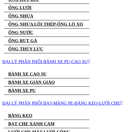
ỐNG LƯỚI
ỐNG NHỰA
ỐNG NHỰA LÕI THÉP-ỐNG LÒ XO
ỐNG NƯỚC
ỐNG RỤT GÀ
ỐNG THỦY LỰC
ĐẠI LÝ PHÂN PHỐI BÁNH XE PU-CAO SU
BÁNH XE CAO SU
BÁNH XE GIÀN GIÁO
BÁNH XE PU
ĐẠI LÝ PHÂN PHỐI BẠT-MÀNG PE-BĂNG KEO-LƯỚI CHE
BĂNG KEO
BẠT CHE XANH CAM