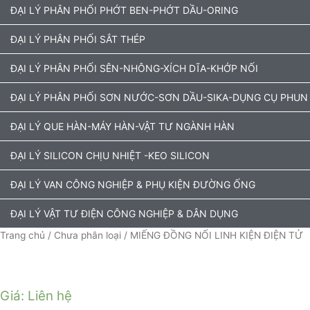
ĐẠI LÝ PHÂN PHỐI PHỚT BEN-PHỚT DẦU-ORING
ĐẠI LÝ PHÂN PHỐI SẮT THÉP
ĐẠI LÝ PHÂN PHỐI SÊN-NHÔNG-XÍCH DĨA-KHỚP NỐI
ĐẠI LÝ PHÂN PHỐI SƠN NƯỚC-SƠN DẦU-SIKA-DỤNG CỤ PHUN
ĐẠI LÝ QUE HÀN-MÁY HÀN-VẬT TƯ NGÀNH HÀN
ĐẠI LÝ SILICON CHỊU NHIỆT -KEO SILICON
ĐẠI LÝ VAN CÔNG NGHIỆP & PHỤ KIỆN ĐƯỜNG ỐNG
ĐẠI LÝ VẬT TƯ ĐIỆN CÔNG NGHIỆP & DÂN DỤNG
Trang chủ
/
Chưa phân loại
/ MIẾNG ĐỒNG NỐI LINH KIỆN ĐIỆN TỬ
Giá: Liên hệ