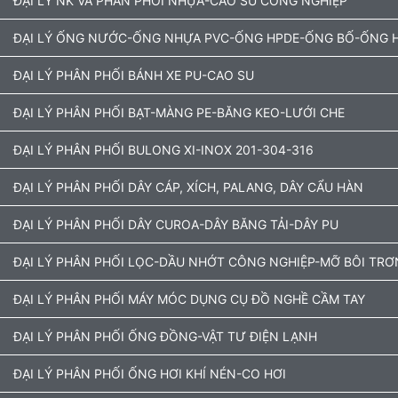
ĐẠI LÝ NK VÀ PHÂN PHỐI NHỰA-CAO SU CÔNG NGHIỆP
ĐẠI LÝ ỐNG NƯỚC-ỐNG NHỰA PVC-ỐNG HPDE-ỐNG BỐ-ỐNG H
ĐẠI LÝ PHÂN PHỐI BÁNH XE PU-CAO SU
ĐẠI LÝ PHÂN PHỐI BẠT-MÀNG PE-BĂNG KEO-LƯỚI CHE
ĐẠI LÝ PHÂN PHỐI BULONG XI-INOX 201-304-316
ĐẠI LÝ PHÂN PHỐI DÂY CÁP, XÍCH, PALANG, DÂY CẨU HÀN
ĐẠI LÝ PHÂN PHỐI DÂY CUROA-DÂY BĂNG TẢI-DÂY PU
ĐẠI LÝ PHÂN PHỐI LỌC-DẦU NHỚT CÔNG NGHIỆP-MỠ BÔI TRƠ
ĐẠI LÝ PHÂN PHỐI MÁY MÓC DỤNG CỤ ĐỒ NGHỀ CẦM TAY
ĐẠI LÝ PHÂN PHỐI ỐNG ĐỒNG-VẬT TƯ ĐIỆN LẠNH
ĐẠI LÝ PHÂN PHỐI ỐNG HƠI KHÍ NÉN-CO HƠI