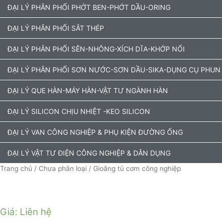
ĐẠI LÝ PHÂN PHỐI PHỚT BEN-PHỚT DẦU-ORING
ĐẠI LÝ PHÂN PHỐI SẮT THÉP
ĐẠI LÝ PHÂN PHỐI SÊN-NHÔNG-XÍCH DĨA-KHỚP NỐI
ĐẠI LÝ PHÂN PHỐI SƠN NƯỚC-SƠN DẦU-SIKA-DỤNG CỤ PHUN
ĐẠI LÝ QUE HÀN-MÁY HÀN-VẬT TƯ NGÀNH HÀN
ĐẠI LÝ SILICON CHỊU NHIỆT -KEO SILICON
ĐẠI LÝ VAN CÔNG NGHIỆP & PHỤ KIỆN ĐƯỜNG ỐNG
ĐẠI LÝ VẬT TƯ ĐIỆN CÔNG NGHIỆP & DÂN DỤNG
Trang chủ
/
Chưa phân loại
/ Gioăng tủ cơm công nghiệp
Giá: Liên hệ