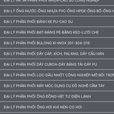
ĐẠI LÝ NK VÀ PHÂN PHỐI NHỰA-CAO SU CÔNG NGHIỆP
ĐẠI LÝ ỐNG NƯỚC-ỐNG NHỰA PVC-ỐNG HPDE-ỐNG BỐ-ỐNG H
ĐẠI LÝ PHÂN PHỐI BÁNH XE PU-CAO SU
ĐẠI LÝ PHÂN PHỐI BẠT-MÀNG PE-BĂNG KEO-LƯỚI CHE
ĐẠI LÝ PHÂN PHỐI BULONG XI-INOX 201-304-316
ĐẠI LÝ PHÂN PHỐI DÂY CÁP, XÍCH, PALANG, DÂY CẨU HÀN
ĐẠI LÝ PHÂN PHỐI DÂY CUROA-DÂY BĂNG TẢI-DÂY PU
ĐẠI LÝ PHÂN PHỐI LỌC-DẦU NHỚT CÔNG NGHIỆP-MỠ BÔI TRƠ
ĐẠI LÝ PHÂN PHỐI MÁY MÓC DỤNG CỤ ĐỒ NGHỀ CẦM TAY
ĐẠI LÝ PHÂN PHỐI ỐNG ĐỒNG-VẬT TƯ ĐIỆN LẠNH
ĐẠI LÝ PHÂN PHỐI ỐNG HƠI KHÍ NÉN-CO HƠI