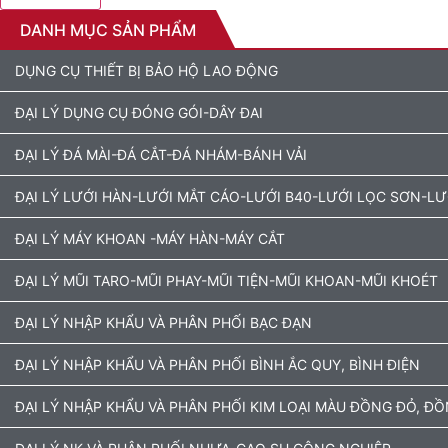
DANH MỤC SẢN PHẨM
DỤNG CỤ THIẾT BỊ BẢO HỘ LAO ĐỘNG
ĐẠI LÝ DỤNG CỤ ĐÓNG GÓI-DÂY ĐAI
ĐẠI LÝ ĐÁ MÀI-ĐÁ CẮT-ĐÁ NHÁM-BÁNH VẢI
ĐẠI LÝ LƯỚI HÀN-LƯỚI MẮT CÁO-LƯỚI B40-LƯỚI LỌC SƠN-L
ĐẠI LÝ MÁY KHOAN -MÁY HÀN-MÁY CẮT
ĐẠI LÝ MŨI TARO-MŨI PHAY-MŨI TIỆN-MŨI KHOAN-MŨI KHOÉT
ĐẠI LÝ NHẬP KHẨU VÀ PHÂN PHỐI BẠC ĐẠN
ĐẠI LÝ NHẬP KHẨU VÀ PHÂN PHỐI BÌNH ẮC QUY, BÌNH ĐIỆN
ĐẠI LÝ NHẬP KHẨU VÀ PHÂN PHỐI KIM LOẠI MÀU ĐỒNG ĐỎ, Đ