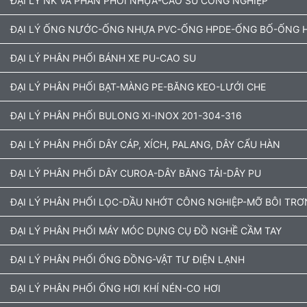
ĐẠI LÝ NK VÀ PHÂN PHỐI NHỰA-CAO SU CÔNG NGHIỆP
ĐẠI LÝ ỐNG NƯỚC-ỐNG NHỰA PVC-ỐNG HPDE-ỐNG BỐ-ỐNG H
ĐẠI LÝ PHÂN PHỐI BÁNH XE PU-CAO SU
ĐẠI LÝ PHÂN PHỐI BẠT-MÀNG PE-BĂNG KEO-LƯỚI CHE
ĐẠI LÝ PHÂN PHỐI BULONG XI-INOX 201-304-316
ĐẠI LÝ PHÂN PHỐI DÂY CÁP, XÍCH, PALANG, DÂY CẨU HÀN
ĐẠI LÝ PHÂN PHỐI DÂY CUROA-DÂY BĂNG TẢI-DÂY PU
ĐẠI LÝ PHÂN PHỐI LỌC-DẦU NHỚT CÔNG NGHIỆP-MỠ BÔI TRƠ
ĐẠI LÝ PHÂN PHỐI MÁY MÓC DỤNG CỤ ĐỒ NGHỀ CẦM TAY
ĐẠI LÝ PHÂN PHỐI ỐNG ĐỒNG-VẬT TƯ ĐIỆN LẠNH
ĐẠI LÝ PHÂN PHỐI ỐNG HƠI KHÍ NÉN-CO HƠI