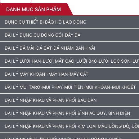
DANH MỤC SẢN PHẨM
DỤNG CỤ THIẾT BỊ BẢO HỘ LAO ĐỘNG
ĐẠI LÝ DỤNG CỤ ĐÓNG GÓI-DÂY ĐAI
ĐẠI LÝ ĐÁ MÀI-ĐÁ CẮT-ĐÁ NHÁM-BÁNH VẢI
ĐẠI LÝ LƯỚI HÀN-LƯỚI MẮT CÁO-LƯỚI B40-LƯỚI LỌC SƠN-L
ĐẠI LÝ MÁY KHOAN -MÁY HÀN-MÁY CẮT
ĐẠI LÝ MŨI TARO-MŨI PHAY-MŨI TIỆN-MŨI KHOAN-MŨI KHOÉT
ĐẠI LÝ NHẬP KHẨU VÀ PHÂN PHỐI BẠC ĐẠN
ĐẠI LÝ NHẬP KHẨU VÀ PHÂN PHỐI BÌNH ẮC QUY, BÌNH ĐIỆN
ĐẠI LÝ NHẬP KHẨU VÀ PHÂN PHỐI KIM LOẠI MÀU ĐỒNG ĐỎ, Đ