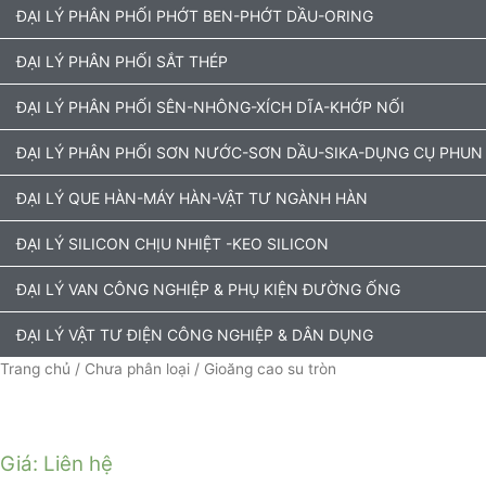
ĐẠI LÝ PHÂN PHỐI PHỚT BEN-PHỚT DẦU-ORING
ĐẠI LÝ PHÂN PHỐI SẮT THÉP
ĐẠI LÝ PHÂN PHỐI SÊN-NHÔNG-XÍCH DĨA-KHỚP NỐI
ĐẠI LÝ PHÂN PHỐI SƠN NƯỚC-SƠN DẦU-SIKA-DỤNG CỤ PHUN
ĐẠI LÝ QUE HÀN-MÁY HÀN-VẬT TƯ NGÀNH HÀN
ĐẠI LÝ SILICON CHỊU NHIỆT -KEO SILICON
ĐẠI LÝ VAN CÔNG NGHIỆP & PHỤ KIỆN ĐƯỜNG ỐNG
ĐẠI LÝ VẬT TƯ ĐIỆN CÔNG NGHIỆP & DÂN DỤNG
Trang chủ
/
Chưa phân loại
/ Gioăng cao su tròn
Giá: Liên hệ