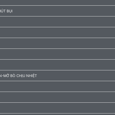
ÚT BỤI
N-MỠ BÒ CHỊU NHIỆT