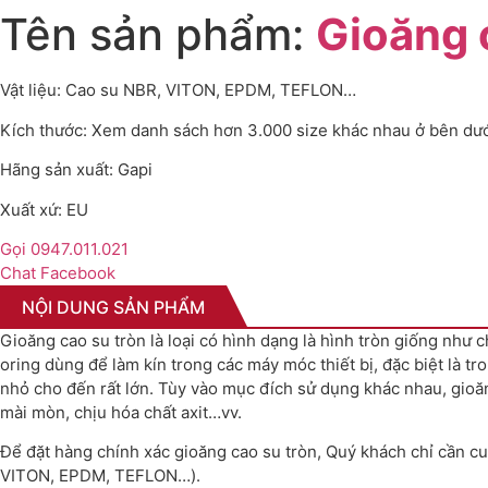
Tên sản phẩm:
Gioăng 
Vật liệu: Cao su NBR, VITON, EPDM, TEFLON…
Kích thước: Xem danh sách hơn 3.000 size khác nhau ở bên dư
Hãng sản xuất: Gapi
Xuất xứ: EU
Gọi 0947.011.021
Chat Facebook
NỘI DUNG SẢN PHẨM
Gioăng cao su tròn là loại có hình dạng là hình tròn giống n
oring dùng để làm kín trong các máy móc thiết bị, đặc biệt là tr
nhỏ cho đến rất lớn. Tùy vào mục đích sử dụng khác nhau, gioăng 
mài mòn, chịu hóa chất axit…vv.
Để đặt hàng chính xác gioăng cao su tròn, Quý khách chỉ cần cu
VITON, EPDM, TEFLON…).