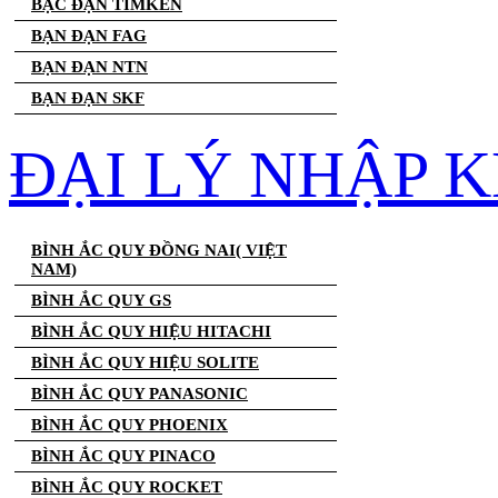
BẠC ĐẠN TIMKEN
BẠN ĐẠN FAG
BẠN ĐẠN NTN
BẠN ĐẠN SKF
ĐẠI LÝ NHẬP K
BÌNH ẮC QUY ĐỒNG NAI( VIỆT
NAM)
BÌNH ẮC QUY GS
BÌNH ẮC QUY HIỆU HITACHI
BÌNH ẮC QUY HIỆU SOLITE
BÌNH ẮC QUY PANASONIC
BÌNH ẮC QUY PHOENIX
BÌNH ẮC QUY PINACO
BÌNH ẮC QUY ROCKET