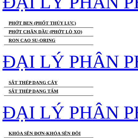
ĐẠI LÝ PHÂN 
PHỚT BEN (PHỐT THỦY LỰC)
PHỚT CHĂN DẦU (PHỚT LÒ XO)
RON CAO SU-ORING
ĐẠI LÝ PHÂN P
SẮT THÉP DẠNG CÂY
SẮT THÉP DẠNG TẤM
ĐẠI LÝ PHÂN P
KHÓA SÊN ĐƠN-KHÓA SÊN ĐÔI