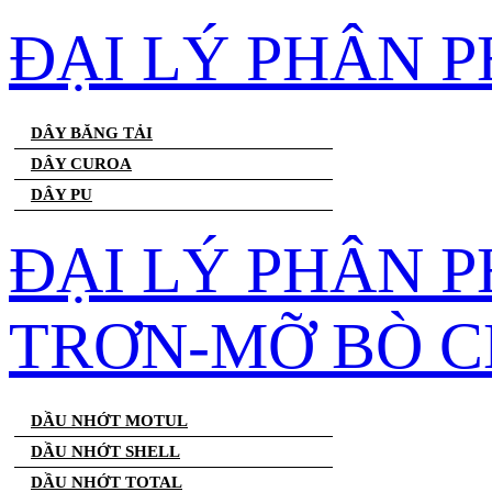
ĐẠI LÝ PHÂN 
DÂY BĂNG TẢI
DÂY CUROA
DÂY PU
ĐẠI LÝ PHÂN 
TRƠN-MỠ BÒ C
DẦU NHỚT MOTUL
DẦU NHỚT SHELL
DẦU NHỚT TOTAL