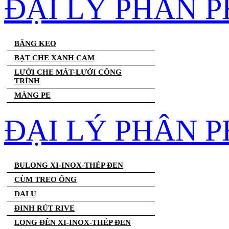
ĐẠI LÝ PHÂN 
BĂNG KEO
BẠT CHE XANH CAM
LƯỚI CHE MÁT-LƯỚI CÔNG
TRÌNH
MÀNG PE
ĐẠI LÝ PHÂN P
BULONG XI-INOX-THÉP ĐEN
CÙM TREO ỐNG
ĐAI U
ĐINH RÚT RIVE
LONG ĐỀN XI-INOX-THÉP ĐEN