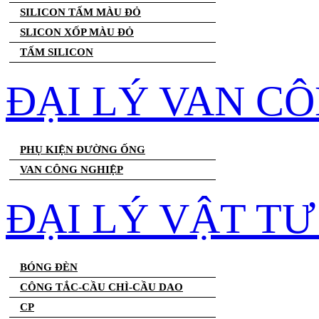
SILICON TẤM MÀU ĐỎ
SLICON XỐP MÀU ĐỎ
TẤM SILICON
ĐẠI LÝ VAN C
PHỤ KIỆN ĐƯỜNG ỐNG
VAN CÔNG NGHIỆP
ĐẠI LÝ VẬT T
BÓNG ĐÈN
CÔNG TẮC-CẦU CHÌ-CẦU DAO
CP