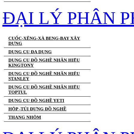
ĐẠI LÝ PHÂN 
CUỐC-XẼNG-XÀ BENG-BAY XÂY
DỰNG
DỤNG CỤ ĐA DỤNG
DỤNG CỤ ĐỒ NGHỀ NHÃN HIỆU
KINGTONY
DỤNG CỤ ĐỒ NGHỀ NHÃN HIỆU
STANLEY
DỤNG CỤ ĐỒ NGHỀ NHÃN HIỆU
TOPTUL
DỤNG CỤ ĐỒ NGHỀ YETI
HỘP -TÚI ĐỰNG ĐỒ NGHỀ
THANG NHÔM