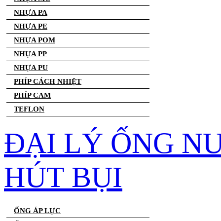
NHỰA PA
NHỰA PE
NHỰA POM
NHỰA PP
NHỰA PU
PHÍP CÁCH NHIỆT
PHÍP CAM
TEFLON
ĐẠI LÝ ỐNG N
HÚT BỤI
ỐNG ÁP LỰC