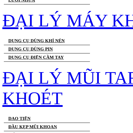
LƯỚI NHỰA
ĐẠI LÝ MÁY K
DỤNG CỤ DÙNG KHÍ NÉN
DỤNG CỤ DÙNG PIN
DỤNG CỤ ĐIỆN CẦM TAY
ĐẠI LÝ MŨI T
KHOÉT
DAO TIỆN
ĐẦU KẸP MŨI KHOAN