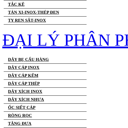
TẮC KÊ
TÁN XI-INOX-THÉP ĐEN
TY REN SẮT-INOX
ĐẠI LÝ PHÂN P
DÂY BẸ CẨU HÀNG
DÂY CÁP INOX
DÂY CÁP KẼM
DÂY CÁP THÉP
DÂY XÍCH INOX
DÂY XÍCH NHỰA
ỐC SIẾT CÁP
RÒNG RỌC
TĂNG ĐƯA