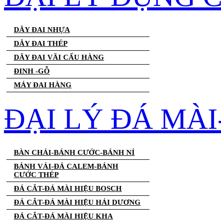
DÂY ĐAI NHỰA
DÂY ĐAI THÉP
DÂY ĐAI VÃI CẨU HÀNG
ĐINH -GỖ
MÁY ĐAI HÀNG
ĐẠI LÝ ĐÁ MÀ
BÀN CHẢI-BÁNH CƯỚC-BÁNH NỈ
BÁNH VẢI-ĐÁ CALEM-BÁNH
CƯỚC THÉP
ĐÁ CẮT-ĐÁ MÀI HIỆU BOSCH
ĐÁ CẮT-ĐÁ MÀI HIỆU HẢI DƯƠNG
ĐÁ CẮT-ĐÁ MÀI HIỆU KHA