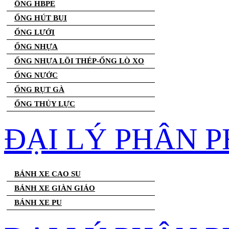
ỐNG HBPE
ỐNG HÚT BỤI
ỐNG LƯỚI
ỐNG NHỰA
ỐNG NHỰA LÕI THÉP-ỐNG LÒ XO
ỐNG NƯỚC
ỐNG RỤT GÀ
ỐNG THỦY LỰC
ĐẠI LÝ PHÂN P
BÁNH XE CAO SU
BÁNH XE GIÀN GIÁO
BÁNH XE PU