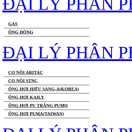
ĐẠI LÝ PHÂN 
GAS
ỐNG ĐỒNG
ĐẠI LÝ PHÂN P
CO NỐI ARITAC
CO NỐI STNC
ỐNG HƠI HIỆU SANG-A(KOREA)
ỐNG HƠI KAILY
ỐNG HƠI PU TRẮNG PUMQ
ỐNG HƠI PUMA(TAIWAN)