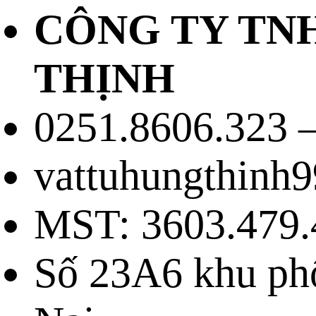
CÔNG TY TN
THỊNH
0251.8606.323 –
vattuhungthinh
MST: 3603.479.
Số 23A6 khu ph