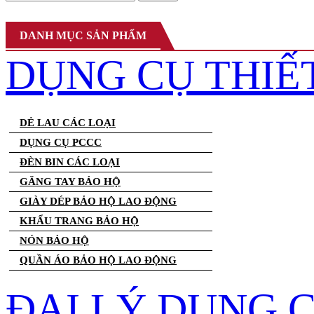
DANH MỤC SẢN PHẨM
DỤNG CỤ THIẾ
DẺ LAU CÁC LOẠI
DỤNG CỤ PCCC
ĐÈN BIN CÁC LOẠI
GĂNG TAY BẢO HỘ
GIÀY DÉP BẢO HỘ LAO ĐỘNG
KHẨU TRANG BẢO HỘ
NÓN BẢO HỘ
QUẦN ÁO BẢO HỘ LAO ĐỘNG
ĐẠI LÝ DỤNG 