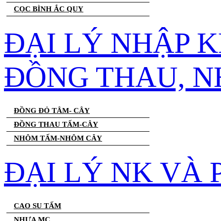
CỌC BÌNH ẮC QUY
ĐẠI LÝ NHẬP 
ĐỒNG THAU, 
ĐỒNG ĐỎ TÂM- CÂY
ĐỒNG THAU TẤM-CÂY
NHÔM TẤM-NHÔM CÂY
ĐẠI LÝ NK VÀ
CAO SU TẤM
NHỰA MC