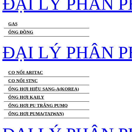
ĐẠI LÝ PHÂN 
GAS
ỐNG ĐỒNG
ĐẠI LÝ PHÂN P
CO NỐI ARITAC
CO NỐI STNC
ỐNG HƠI HIỆU SANG-A(KOREA)
ỐNG HƠI KAILY
ỐNG HƠI PU TRẮNG PUMQ
ỐNG HƠI PUMA(TAIWAN)