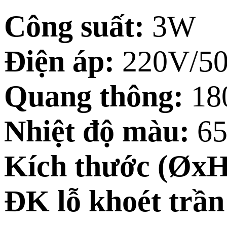
Công suất:
3W
Điện áp:
220V/5
Quang thông:
18
Nhiệt độ màu:
65
Kích thước (ØxH
ĐK lỗ khoét trần: