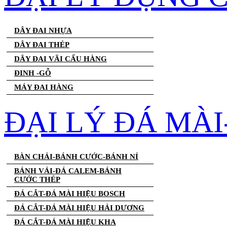
DÂY ĐAI NHỰA
DÂY ĐAI THÉP
DÂY ĐAI VÃI CẨU HÀNG
ĐINH -GỖ
MÁY ĐAI HÀNG
ĐẠI LÝ ĐÁ MÀ
BÀN CHẢI-BÁNH CƯỚC-BÁNH NỈ
BÁNH VẢI-ĐÁ CALEM-BÁNH
CƯỚC THÉP
ĐÁ CẮT-ĐÁ MÀI HIỆU BOSCH
ĐÁ CẮT-ĐÁ MÀI HIỆU HẢI DƯƠNG
ĐÁ CẮT-ĐÁ MÀI HIỆU KHA