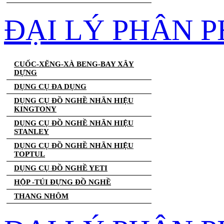
ĐẠI LÝ PHÂN 
CUỐC-XẼNG-XÀ BENG-BAY XÂY
DỰNG
DỤNG CỤ ĐA DỤNG
DỤNG CỤ ĐỒ NGHỀ NHÃN HIỆU
KINGTONY
DỤNG CỤ ĐỒ NGHỀ NHÃN HIỆU
STANLEY
DỤNG CỤ ĐỒ NGHỀ NHÃN HIỆU
TOPTUL
DỤNG CỤ ĐỒ NGHỀ YETI
HỘP -TÚI ĐỰNG ĐỒ NGHỀ
THANG NHÔM