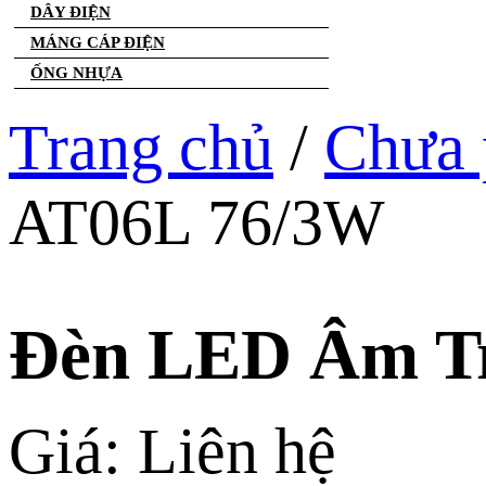
DÂY ĐIỆN
MÁNG CÁP ĐIỆN
ỐNG NHỰA
Trang chủ
/
Chưa 
AT06L 76/3W
Đèn LED Âm T
Giá: Liên hệ