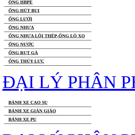
ỐNG HBPE
ỐNG HÚT BỤI
ỐNG LƯỚI
ỐNG NHỰA
ỐNG NHỰA LÕI THÉP-ỐNG LÒ XO
ỐNG NƯỚC
ỐNG RỤT GÀ
ỐNG THỦY LỰC
ĐẠI LÝ PHÂN P
BÁNH XE CAO SU
BÁNH XE GIÀN GIÁO
BÁNH XE PU