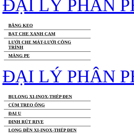
ĐẠI LÝ PHÂN 
BĂNG KEO
BẠT CHE XANH CAM
LƯỚI CHE MÁT-LƯỚI CÔNG
TRÌNH
MÀNG PE
ĐẠI LÝ PHÂN P
BULONG XI-INOX-THÉP ĐEN
CÙM TREO ỐNG
ĐAI U
ĐINH RÚT RIVE
LONG ĐỀN XI-INOX-THÉP ĐEN