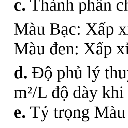
c.
Thành phần ch
Màu Bạc: Xấp xỉ
Màu đen: Xấp xỉ
d.
Độ phủ lý thu
m²/L độ dày khi
e.
Tỷ trọng Màu 