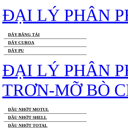
ĐẠI LÝ PHÂN 
DÂY BĂNG TẢI
DÂY CUROA
DÂY PU
ĐẠI LÝ PHÂN 
TRƠN-MỠ BÒ C
DẦU NHỚT MOTUL
DẦU NHỚT SHELL
DẦU NHỚT TOTAL