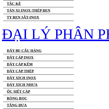
TẮC KÊ
TÁN XI-INOX-THÉP ĐEN
TY REN SẮT-INOX
ĐẠI LÝ PHÂN P
DÂY BẸ CẨU HÀNG
DÂY CÁP INOX
DÂY CÁP KẼM
DÂY CÁP THÉP
DÂY XÍCH INOX
DÂY XÍCH NHỰA
ỐC SIẾT CÁP
RÒNG RỌC
TĂNG ĐƯA