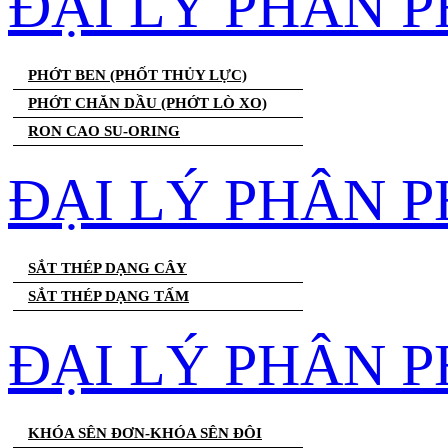
ĐẠI LÝ PHÂN 
PHỚT BEN (PHỐT THỦY LỰC)
PHỚT CHĂN DẦU (PHỚT LÒ XO)
RON CAO SU-ORING
ĐẠI LÝ PHÂN P
SẮT THÉP DẠNG CÂY
SẮT THÉP DẠNG TẤM
ĐẠI LÝ PHÂN P
KHÓA SÊN ĐƠN-KHÓA SÊN ĐÔI