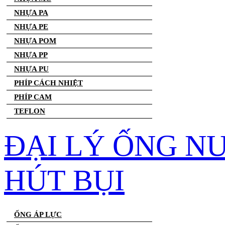
NHỰA PA
NHỰA PE
NHỰA POM
NHỰA PP
NHỰA PU
PHÍP CÁCH NHIỆT
PHÍP CAM
TEFLON
ĐẠI LÝ ỐNG N
HÚT BỤI
ỐNG ÁP LỰC