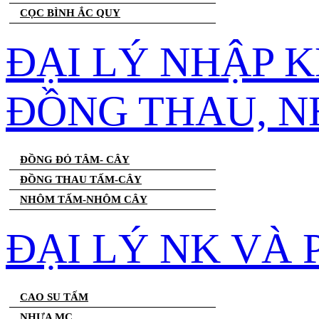
CỌC BÌNH ẮC QUY
ĐẠI LÝ NHẬP 
ĐỒNG THAU, 
ĐỒNG ĐỎ TÂM- CÂY
ĐỒNG THAU TẤM-CÂY
NHÔM TẤM-NHÔM CÂY
ĐẠI LÝ NK VÀ
CAO SU TẤM
NHỰA MC