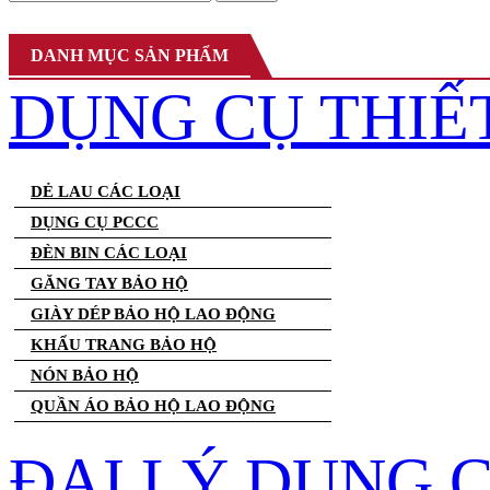
DANH MỤC SẢN PHẨM
DỤNG CỤ THIẾ
DẺ LAU CÁC LOẠI
DỤNG CỤ PCCC
ĐÈN BIN CÁC LOẠI
GĂNG TAY BẢO HỘ
GIÀY DÉP BẢO HỘ LAO ĐỘNG
KHẨU TRANG BẢO HỘ
NÓN BẢO HỘ
QUẦN ÁO BẢO HỘ LAO ĐỘNG
ĐẠI LÝ DỤNG 