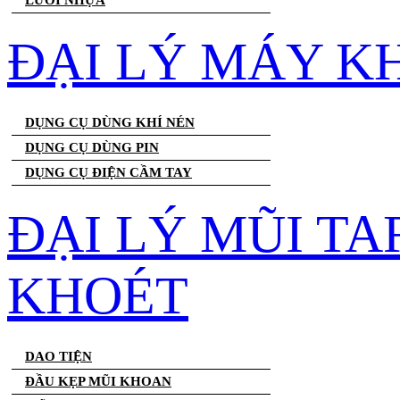
LƯỚI NHỰA
ĐẠI LÝ MÁY K
DỤNG CỤ DÙNG KHÍ NÉN
DỤNG CỤ DÙNG PIN
DỤNG CỤ ĐIỆN CẦM TAY
ĐẠI LÝ MŨI T
KHOÉT
DAO TIỆN
ĐẦU KẸP MŨI KHOAN