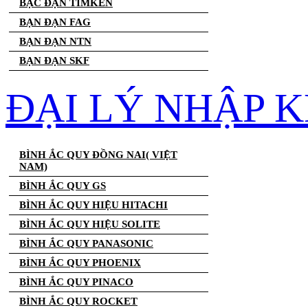
BẠC ĐẠN TIMKEN
BẠN ĐẠN FAG
BẠN ĐẠN NTN
BẠN ĐẠN SKF
ĐẠI LÝ NHẬP K
BÌNH ẮC QUY ĐỒNG NAI( VIỆT
NAM)
BÌNH ẮC QUY GS
BÌNH ẮC QUY HIỆU HITACHI
BÌNH ẮC QUY HIỆU SOLITE
BÌNH ẮC QUY PANASONIC
BÌNH ẮC QUY PHOENIX
BÌNH ẮC QUY PINACO
BÌNH ẮC QUY ROCKET