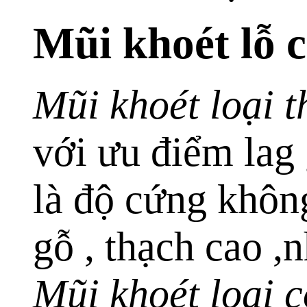
Mũi khoét lỗ c
Mũi khoét loại t
với ưu điểm lag 
là độ cứng không
gỗ , thạch cao 
Mũi khoét loại c