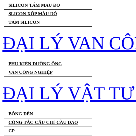
SILICON TẤM MÀU ĐỎ
SLICON XỐP MÀU ĐỎ
TẤM SILICON
ĐẠI LÝ VAN C
PHỤ KIỆN ĐƯỜNG ỐNG
VAN CÔNG NGHIỆP
ĐẠI LÝ VẬT T
BÓNG ĐÈN
CÔNG TẮC-CẦU CHÌ-CẦU DAO
CP