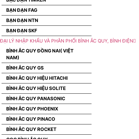
BẠN ĐẠN FAG
BẠN ĐẠN NTN
BẠN ĐẠN SKF
ĐẠI LÝ NHẬP KHẨU VÀ PHÂN PHỐI BÌNH ẮC QUY, BÌNH ĐIỆN
BÌNH ẮC QUY ĐỒNG NAI( VIỆT
NAM)
BÌNH ẮC QUY GS
BÌNH ẮC QUY HIỆU HITACHI
BÌNH ẮC QUY HIỆU SOLITE
BÌNH ẮC QUY PANASONIC
BÌNH ẮC QUY PHOENIX
BÌNH ẮC QUY PINACO
BÌNH ẮC QUY ROCKET