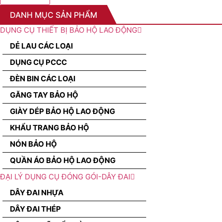
DANH MỤC SẢN PHẨM
DỤNG CỤ THIẾT BỊ BẢO HỘ LAO ĐỘNG
DẺ LAU CÁC LOẠI
DỤNG CỤ PCCC
ĐÈN BIN CÁC LOẠI
GĂNG TAY BẢO HỘ
GIÀY DÉP BẢO HỘ LAO ĐỘNG
KHẨU TRANG BẢO HỘ
NÓN BẢO HỘ
QUẦN ÁO BẢO HỘ LAO ĐỘNG
ĐẠI LÝ DỤNG CỤ ĐÓNG GÓI-DÂY ĐAI
DÂY ĐAI NHỰA
DÂY ĐAI THÉP