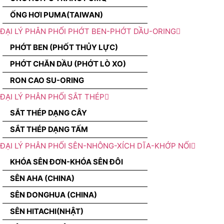
ỐNG HƠI PUMA(TAIWAN)
ĐẠI LÝ PHÂN PHỐI PHỚT BEN-PHỚT DẦU-ORING
PHỚT BEN (PHỐT THỦY LỰC)
PHỚT CHĂN DẦU (PHỚT LÒ XO)
RON CAO SU-ORING
ĐẠI LÝ PHÂN PHỐI SẮT THÉP
SẮT THÉP DẠNG CÂY
SẮT THÉP DẠNG TẤM
ĐẠI LÝ PHÂN PHỐI SÊN-NHÔNG-XÍCH DĨA-KHỚP NỐI
KHÓA SÊN ĐƠN-KHÓA SÊN ĐÔI
SÊN AHA (CHINA)
SÊN DONGHUA (CHINA)
SÊN HITACHI(NHẬT)