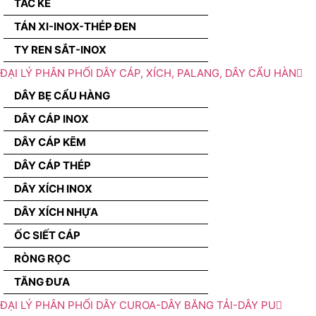
TẮC KÊ
TÁN XI-INOX-THÉP ĐEN
TY REN SẮT-INOX
ĐẠI LÝ PHÂN PHỐI DÂY CÁP, XÍCH, PALANG, DÂY CẨU HÀN
DÂY BẸ CẨU HÀNG
DÂY CÁP INOX
DÂY CÁP KẼM
DÂY CÁP THÉP
DÂY XÍCH INOX
DÂY XÍCH NHỰA
ỐC SIẾT CÁP
RÒNG RỌC
TĂNG ĐƯA
ĐẠI LÝ PHÂN PHỐI DÂY CUROA-DÂY BĂNG TẢI-DÂY PU