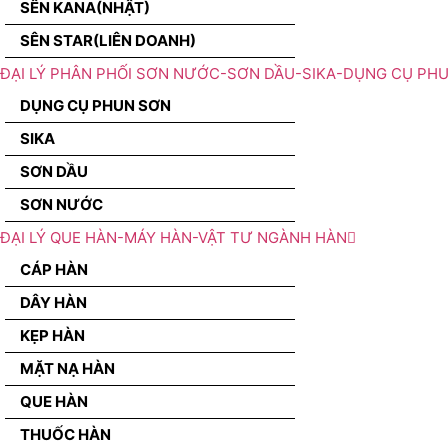
SÊN KANA(NHẬT)
SÊN STAR(LIÊN DOANH)
ĐẠI LÝ PHÂN PHỐI SƠN NƯỚC-SƠN DẦU-SIKA-DỤNG CỤ PH
DỤNG CỤ PHUN SƠN
SIKA
SƠN DẦU
SƠN NƯỚC
ĐẠI LÝ QUE HÀN-MÁY HÀN-VẬT TƯ NGÀNH HÀN
CÁP HÀN
DÂY HÀN
KẸP HÀN
MẶT NẠ HÀN
QUE HÀN
THUỐC HÀN