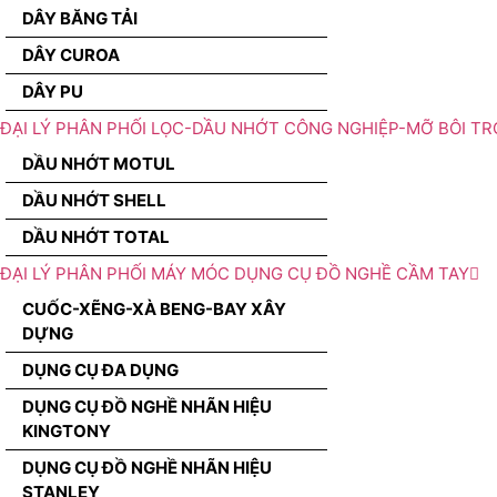
DÂY BĂNG TẢI
DÂY CUROA
DÂY PU
ĐẠI LÝ PHÂN PHỐI LỌC-DẦU NHỚT CÔNG NGHIỆP-MỠ BÔI TR
DẦU NHỚT MOTUL
DẦU NHỚT SHELL
DẦU NHỚT TOTAL
ĐẠI LÝ PHÂN PHỐI MÁY MÓC DỤNG CỤ ĐỒ NGHỀ CẦM TAY
CUỐC-XẼNG-XÀ BENG-BAY XÂY
DỰNG
DỤNG CỤ ĐA DỤNG
DỤNG CỤ ĐỒ NGHỀ NHÃN HIỆU
KINGTONY
DỤNG CỤ ĐỒ NGHỀ NHÃN HIỆU
STANLEY