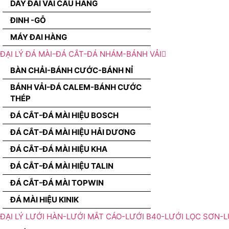
DÂY ĐAI VÃI CẨU HÀNG
ĐINH -GỖ
MÁY ĐAI HÀNG
ĐẠI LÝ ĐÁ MÀI-ĐÁ CẮT-ĐÁ NHÁM-BÁNH VẢI
BÀN CHẢI-BÁNH CƯỚC-BÁNH NỈ
BÁNH VẢI-ĐÁ CALEM-BÁNH CƯỚC
THÉP
ĐÁ CẮT-ĐÁ MÀI HIỆU BOSCH
ĐÁ CẮT-ĐÁ MÀI HIỆU HẢI DƯƠNG
ĐÁ CẮT-ĐÁ MÀI HIỆU KHA
ĐÁ CẮT-ĐÁ MÀI HIỆU TALIN
ĐÁ CẮT-ĐÁ MÀI TOPWIN
ĐÁ MÀI HIỆU KINIK
ĐẠI LÝ LƯỚI HÀN-LƯỚI MẮT CÁO-LƯỚI B40-LƯỚI LỌC SƠN-