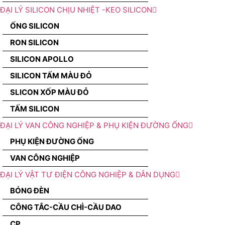
ĐẠI LÝ SILICON CHỊU NHIỆT -KEO SILICON
ỐNG SILICON
RON SILICON
SILICON APOLLO
SILICON TẤM MÀU ĐỎ
SLICON XỐP MÀU ĐỎ
TẤM SILICON
ĐẠI LÝ VAN CÔNG NGHIỆP & PHỤ KIỆN ĐƯỜNG ỐNG
PHỤ KIỆN ĐƯỜNG ỐNG
VAN CÔNG NGHIỆP
ĐẠI LÝ VẬT TƯ ĐIỆN CÔNG NGHIỆP & DÂN DỤNG
BÓNG ĐÈN
CÔNG TẮC-CẦU CHÌ-CẦU DAO
CP