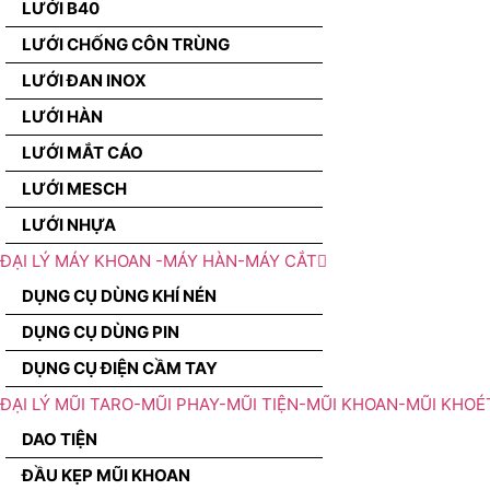
LƯỚI B40
LƯỚI CHỐNG CÔN TRÙNG
LƯỚI ĐAN INOX
LƯỚI HÀN
LƯỚI MẮT CÁO
LƯỚI MESCH
LƯỚI NHỰA
ĐẠI LÝ MÁY KHOAN -MÁY HÀN-MÁY CẮT
DỤNG CỤ DÙNG KHÍ NÉN
DỤNG CỤ DÙNG PIN
DỤNG CỤ ĐIỆN CẦM TAY
ĐẠI LÝ MŨI TARO-MŨI PHAY-MŨI TIỆN-MŨI KHOAN-MŨI KHOÉ
DAO TIỆN
ĐẦU KẸP MŨI KHOAN