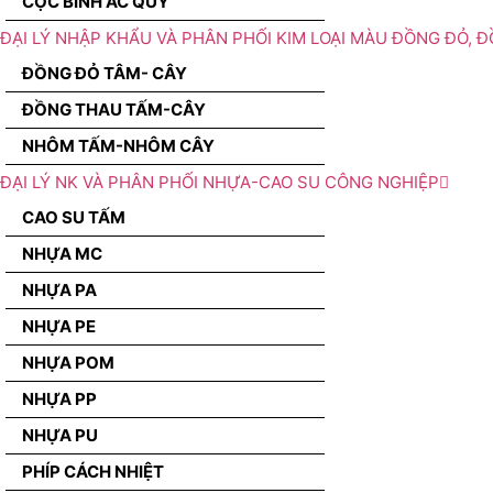
CỌC BÌNH ẮC QUY
ĐẠI LÝ NHẬP KHẨU VÀ PHÂN PHỐI KIM LOẠI MÀU ĐỒNG ĐỎ, 
ĐỒNG ĐỎ TÂM- CÂY
ĐỒNG THAU TẤM-CÂY
NHÔM TẤM-NHÔM CÂY
ĐẠI LÝ NK VÀ PHÂN PHỐI NHỰA-CAO SU CÔNG NGHIỆP
CAO SU TẤM
NHỰA MC
NHỰA PA
NHỰA PE
NHỰA POM
NHỰA PP
NHỰA PU
PHÍP CÁCH NHIỆT