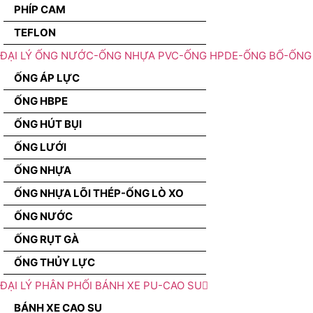
PHÍP CAM
TEFLON
ĐẠI LÝ ỐNG NƯỚC-ỐNG NHỰA PVC-ỐNG HPDE-ỐNG BỐ-ỐNG 
ỐNG ÁP LỰC
ỐNG HBPE
ỐNG HÚT BỤI
ỐNG LƯỚI
ỐNG NHỰA
ỐNG NHỰA LÕI THÉP-ỐNG LÒ XO
ỐNG NƯỚC
ỐNG RỤT GÀ
ỐNG THỦY LỰC
ĐẠI LÝ PHÂN PHỐI BÁNH XE PU-CAO SU
BÁNH XE CAO SU