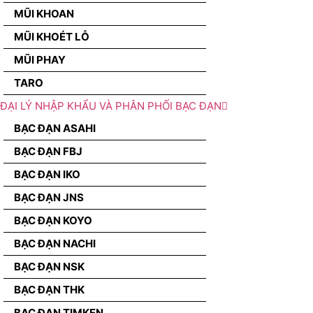
MŨI KHOAN
MŨI KHOÉT LỖ
MŨI PHAY
TARO
ĐẠI LÝ NHẬP KHẨU VÀ PHÂN PHỐI BẠC ĐẠN
BẠC ĐẠN ASAHI
BẠC ĐẠN FBJ
BẠC ĐẠN IKO
BẠC ĐẠN JNS
BẠC ĐẠN KOYO
BẠC ĐẠN NACHI
BẠC ĐẠN NSK
BẠC ĐẠN THK
BẠC ĐẠN TIMKEN