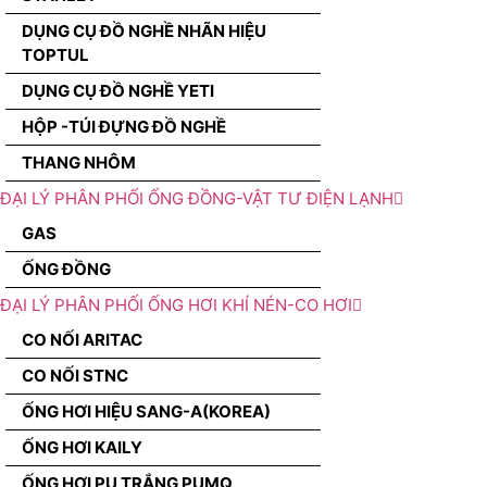
DỤNG CỤ ĐỒ NGHỀ NHÃN HIỆU
TOPTUL
DỤNG CỤ ĐỒ NGHỀ YETI
HỘP -TÚI ĐỰNG ĐỒ NGHỀ
THANG NHÔM
ĐẠI LÝ PHÂN PHỐI ỐNG ĐỒNG-VẬT TƯ ĐIỆN LẠNH
GAS
ỐNG ĐỒNG
ĐẠI LÝ PHÂN PHỐI ỐNG HƠI KHÍ NÉN-CO HƠI
CO NỐI ARITAC
CO NỐI STNC
ỐNG HƠI HIỆU SANG-A(KOREA)
ỐNG HƠI KAILY
ỐNG HƠI PU TRẮNG PUMQ