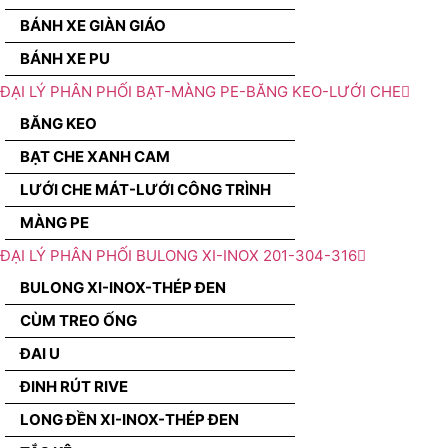
BÁNH XE GIÀN GIÁO
BÁNH XE PU
ĐẠI LÝ PHÂN PHỐI BẠT-MÀNG PE-BĂNG KEO-LƯỚI CHE
BĂNG KEO
BẠT CHE XANH CAM
LƯỚI CHE MÁT-LƯỚI CÔNG TRÌNH
MÀNG PE
ĐẠI LÝ PHÂN PHỐI BULONG XI-INOX 201-304-316
BULONG XI-INOX-THÉP ĐEN
CÙM TREO ỐNG
ĐAI U
ĐINH RÚT RIVE
LONG ĐỀN XI-INOX-THÉP ĐEN