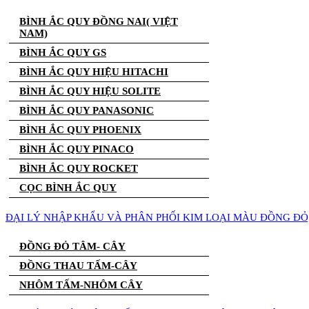
BÌNH ẮC QUY ĐỒNG NAI( VIỆT
NAM)
BÌNH ẮC QUY GS
BÌNH ẮC QUY HIỆU HITACHI
BÌNH ẮC QUY HIỆU SOLITE
BÌNH ẮC QUY PANASONIC
BÌNH ẮC QUY PHOENIX
BÌNH ẮC QUY PINACO
BÌNH ẮC QUY ROCKET
CỌC BÌNH ẮC QUY
ĐẠI LÝ NHẬP KHẨU VÀ PHÂN PHỐI KIM LOẠI MÀU ĐỒNG Đ
ĐỒNG ĐỎ TÂM- CÂY
ĐỒNG THAU TẤM-CÂY
NHÔM TẤM-NHÔM CÂY