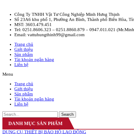
Công Ty TNHH Vật Tư Công Nghiệp Minh Hưng Thịnh
Số 23A6 khu phố 1, Phường An Bình, Thành phố Biên Hòa, Tỉ
MST: 3603.479.451
Tel: 0251.8606.323 – 0251.8860.879 – 0947.011.021 (Mr.Minh
Email: vattuhungthinh99@gmail.com
Trang chủ
Giới thiệu
Sản phẩm
Tài khoản ngân hàng
Liên hệ
Menu
Trang chủ
Giới thiệu
Sản phẩm
Tài khoản ngân hàng
Liên hệ
Search
DANH MỤC SẢN PHẨM
DỤNG CỤ THIẾT BỊ BẢO HỘ LAO ĐỘNG