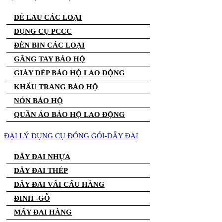
DẺ LAU CÁC LOẠI
DỤNG CỤ PCCC
ĐÈN BIN CÁC LOẠI
GĂNG TAY BẢO HỘ
GIÀY DÉP BẢO HỘ LAO ĐỘNG
KHẨU TRANG BẢO HỘ
NÓN BẢO HỘ
QUẦN ÁO BẢO HỘ LAO ĐỘNG
ĐẠI LÝ DỤNG CỤ ĐÓNG GÓI-DÂY ĐAI
DÂY ĐAI NHỰA
DÂY ĐAI THÉP
DÂY ĐAI VÃI CẨU HÀNG
ĐINH -GỖ
MÁY ĐAI HÀNG