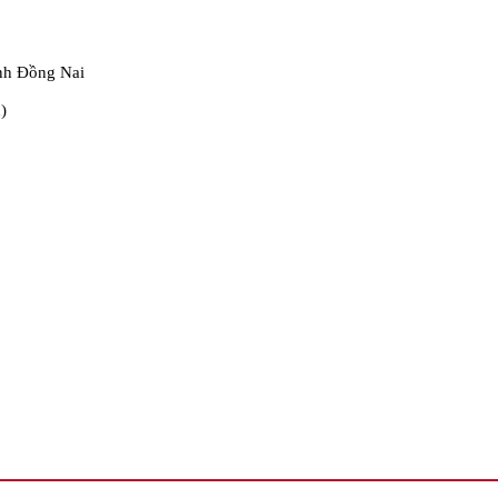
nh Đồng Nai
)