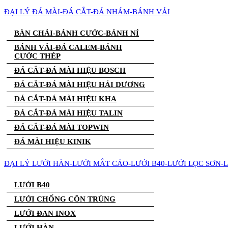
ĐẠI LÝ ĐÁ MÀI-ĐÁ CẮT-ĐÁ NHÁM-BÁNH VẢI
BÀN CHẢI-BÁNH CƯỚC-BÁNH NỈ
BÁNH VẢI-ĐÁ CALEM-BÁNH
CƯỚC THÉP
ĐÁ CẮT-ĐÁ MÀI HIỆU BOSCH
ĐÁ CẮT-ĐÁ MÀI HIỆU HẢI DƯƠNG
ĐÁ CẮT-ĐÁ MÀI HIỆU KHA
ĐÁ CẮT-ĐÁ MÀI HIỆU TALIN
ĐÁ CẮT-ĐÁ MÀI TOPWIN
ĐÁ MÀI HIỆU KINIK
ĐẠI LÝ LƯỚI HÀN-LƯỚI MẮT CÁO-LƯỚI B40-LƯỚI LỌC SƠN-
LƯỚI B40
LƯỚI CHỐNG CÔN TRÙNG
LƯỚI ĐAN INOX
LƯỚI HÀN