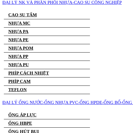
ĐẠI LÝ NK VÀ PHÂN PHỐI NHỰA-CAO SU CÔNG NGHIỆP
CAO SU TẤM
NHỰA MC
NHỰA PA
NHỰA PE
NHỰA POM
NHỰA PP
NHỰA PU
PHÍP CÁCH NHIỆT
PHÍP CAM
TEFLON
ĐẠI LÝ ỐNG NƯỚC-ỐNG NHỰA PVC-ỐNG HPDE-ỐNG BỐ-ỐNG 
ỐNG ÁP LỰC
ỐNG HBPE
ỐNG HÚT BỤI