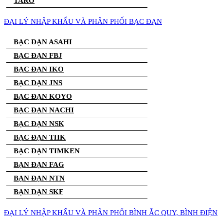
TARO
ĐẠI LÝ NHẬP KHẨU VÀ PHÂN PHỐI BẠC ĐẠN
BẠC ĐẠN ASAHI
BẠC ĐẠN FBJ
BẠC ĐẠN IKO
BẠC ĐẠN JNS
BẠC ĐẠN KOYO
BẠC ĐẠN NACHI
BẠC ĐẠN NSK
BẠC ĐẠN THK
BẠC ĐẠN TIMKEN
BẠN ĐẠN FAG
BẠN ĐẠN NTN
BẠN ĐẠN SKF
ĐẠI LÝ NHẬP KHẨU VÀ PHÂN PHỐI BÌNH ẮC QUY, BÌNH ĐIỆN