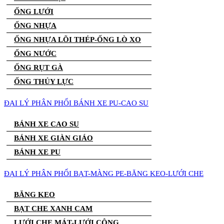
ỐNG LƯỚI
ỐNG NHỰA
ỐNG NHỰA LÕI THÉP-ỐNG LÒ XO
ỐNG NƯỚC
ỐNG RỤT GÀ
ỐNG THỦY LỰC
ĐẠI LÝ PHÂN PHỐI BÁNH XE PU-CAO SU
BÁNH XE CAO SU
BÁNH XE GIÀN GIÁO
BÁNH XE PU
ĐẠI LÝ PHÂN PHỐI BẠT-MÀNG PE-BĂNG KEO-LƯỚI CHE
BĂNG KEO
BẠT CHE XANH CAM
LƯỚI CHE MÁT-LƯỚI CÔNG