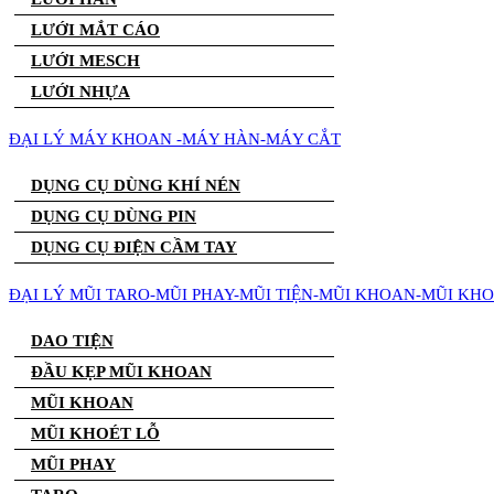
LƯỚI MẮT CÁO
LƯỚI MESCH
LƯỚI NHỰA
ĐẠI LÝ MÁY KHOAN -MÁY HÀN-MÁY CẮT
DỤNG CỤ DÙNG KHÍ NÉN
DỤNG CỤ DÙNG PIN
DỤNG CỤ ĐIỆN CẦM TAY
ĐẠI LÝ MŨI TARO-MŨI PHAY-MŨI TIỆN-MŨI KHOAN-MŨI KH
DAO TIỆN
ĐẦU KẸP MŨI KHOAN
MŨI KHOAN
MŨI KHOÉT LỖ
MŨI PHAY